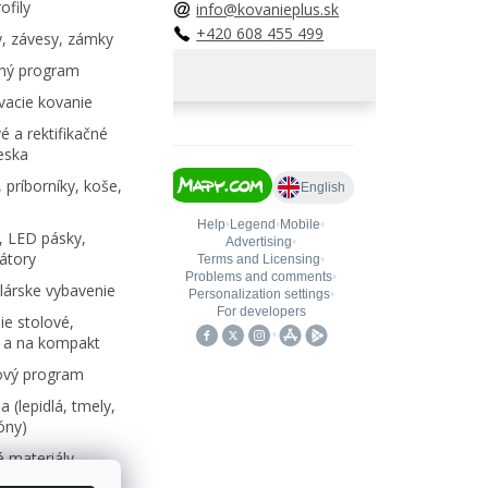
ofily
info@kovanieplus.sk
+420 608 455 499
, závesy, zámky
ný program
acie kovanie
é a rektifikačné
eska
 príborníky, koše,
, LED pásky,
átory
árske vybavenie
e stolové,
 a na kompakt
ový program
 (lepidlá, tmely,
kóny)
 materiály,