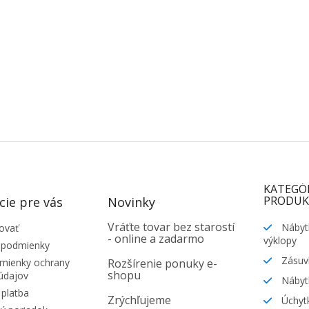
KATEGÓ
PRODUK
cie pre vás
Novinky
Vráťte tovar bez starostí
Nábyt
ovať
- online a zadarmo
výklopy
 podmienky
Zásuv
ienky ochrany
Rozšírenie ponuky e-
shopu
údajov
Nábyt
platba
Zrýchľujeme
Úchytk