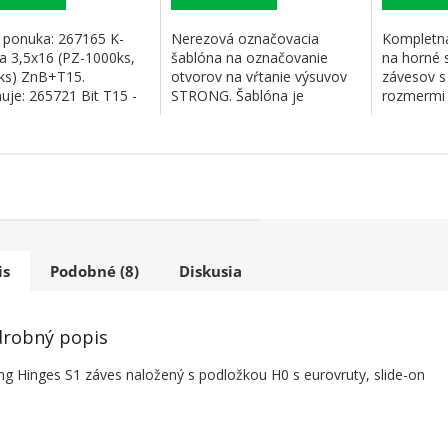
 ponuka: 267165 K-
Nerezová označovacia
Kompletná
ka 3,5x16 (PZ-1000ks,
šablóna na označovanie
na horné s
ks) ZnB+T15.
otvorov na vŕtanie výsuvov
závesov s
uje: 265721 Bit T15 -
STRONG. Šablóna je
rozmermi 
. ✅ VINTECH - 1x...
symetrická, teda vhodá pre...
čela...
is
Podobné (8)
Diskusia
robný popis
ng Hinges S1 záves naložený s podložkou H0 s eurovruty, slide-on