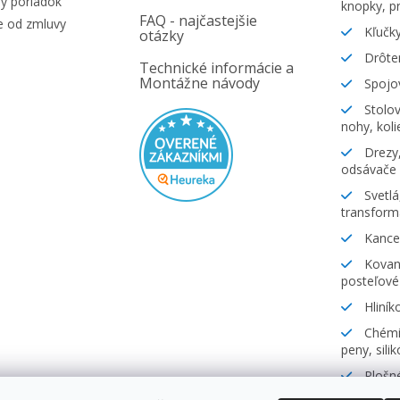
ý poriadok
knopky, pr
FAQ - najčastejšie
e od zmluvy
Kľučky
otázky
Drôte
Technické informácie a
Montážne návody
Spojov
Stolov
nohy, koli
Drezy,
odsávače
Svetlá
transform
Kancel
Kovani
posteľové
Hliník
Chémia
peny, sili
Plošné
lamináty