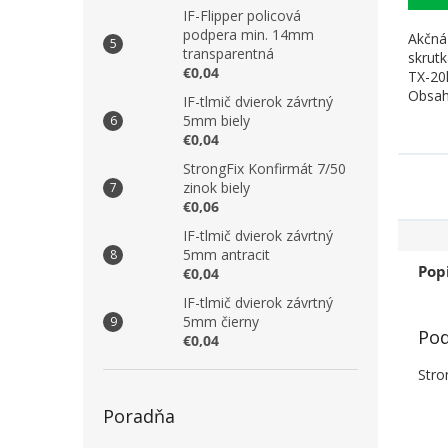
IF-Flipper policová
podpera min. 14mm
Akčná
transparentná
skrut
€0,04
TX-20
Obsah
IF-tlmič dvierok závrtný
25mm 
5mm biely
€0,04
StrongFix Konfirmát 7/50
zinok biely
€0,06
IF-tlmič dvierok závrtný
5mm antracit
Pop
€0,04
IF-tlmič dvierok závrtný
5mm čierny
Pod
€0,04
Stro
Poradňa