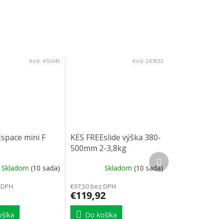
Kód:
410649
Kód:
247833
space mini F
KES FREEslide výška 380-
500mm 2-3,8kg
Ďalší produkt
Skladom
(10 sada)
Skladom
(10 sada)
 DPH
€97,50 bez DPH
€119,92
šíka
Do košíka