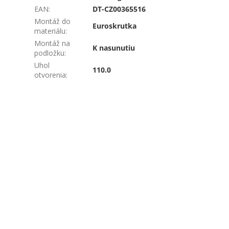
EAN
:
DT-CZ00365516
Montáž do
Euroskrutka
materiálu
:
Montáž na
K nasunutiu
podložku
:
Uhol
110.0
otvorenia
: