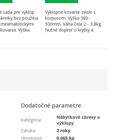
 sada pre výklop
Výklopné kovanie zvisle s
krinky bez použitia
korpusom. Výška 380-
 minimalistickými
500mm. Váha čela 2 - 3,8kg.
kovania. Výška
Nutné doplniť o krytky a
synchronizačnú...
Dodatočné parametre
Nábytkové závesy a
Kategória
:
výklopy
Záruka
:
2 roky
Hmotnosť
:
0.065 kg