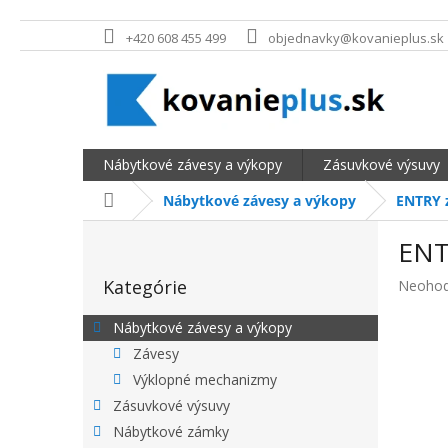
Prejsť na obsah
+420 608 455 499
objednavky@kovanieplus.sk
Nábytkové závesy a výkopy
Zásuvkové výsuvy
Domov
Nábytkové závesy a výkopy
ENTRY z
BOČNÝ PANEL
ENT
Preskočiť kategórie
Kategórie
Priemer
Neohod
Nábytkové závesy a výkopy
Závesy
Výklopné mechanizmy
Zásuvkové výsuvy
Nábytkové zámky