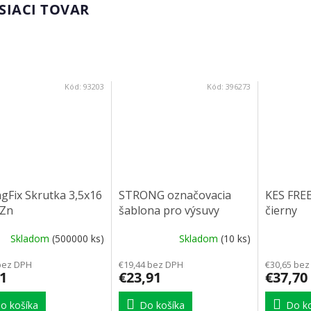
SIACI TOVAR
Kód:
93203
Kód:
396273
gFix Skrutka 3,5x16
STRONG označovacia
KES FREE
 Zn
šablona pro výsuvy
čierny
nerezová
Skladom
(500000 ks)
Skladom
(10 ks)
bez DPH
€19,44 bez DPH
€30,65 bez
1
€23,91
€37,70
o košíka
Do košíka
Do ko