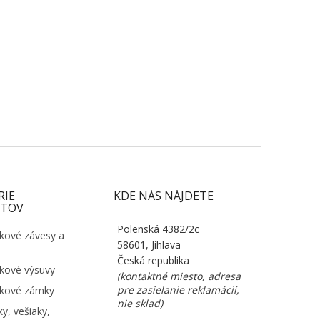
RIE
KDE NÁS NÁJDETE
TOV
Polenská 4382/2c
kové závesy a
58601, Jihlava
Česká republika
kové výsuvy
(kontaktné miesto, adresa
pre zasielanie reklamácií,
kové zámky
nie sklad)
y, vešiaky,