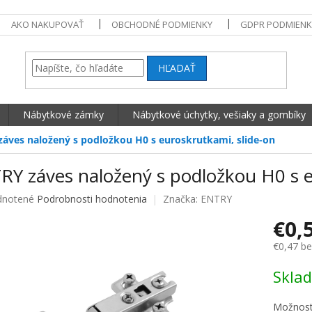
AKO NAKUPOVAŤ
OBCHODNÉ PODMIENKY
GDPR PODMIENK
HĽADAŤ
Nábytkové zámky
Nábytkové úchytky, vešiaky a gombíky
áves naložený s podložkou H0 s euroskrutkami, slide-on
RY záves naložený s podložkou H0 s e
né hodnotenie produktu je 0,0 z 5 hviezdičiek.
notené
Podrobnosti hodnotenia
Značka:
ENTRY
€0,
€0,47 b
Jednotko
Skla
Možnost