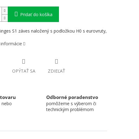
Pridať do košíka
inges S1 záves naložený s podložkou H0 s eurovruty,
 informácie
OPÝTAŤ SA
ZDIEĽAŤ
 tovaru
Odborné poradenstvo
u nebo
pomôžeme s výberom či
technickým problémom