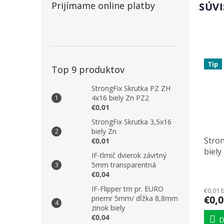
Prijímame online platby
SÚVI
Tip
Top 9 produktov
StrongFix Skrutka PZ ZH
4x16 biely Zn PZ2
€0,01
StrongFix Skrutka 3,5x16
biely Zn
Stron
€0,01
biely
IF-tlmič dvierok závrtný
5mm transparentná
€0,04
IF-Flipper trn pr. EURO
€0,01 
€0,0
priemr 5mm/ dĺžka 8,8mm
zinok biely
€0,04
D