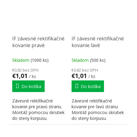
IF závesné rektifikačné
IF závesné rektifikačné
kovanie pravé
kovanie ľavé
Skladom
(1000 ks)
Skladom
(500 ks)
€0,82 bez DPH
€0,82 bez DPH
€1,01
€1,01
/ ks
/ ks
Do košíka
Do košíka
Závesné rektifikačné
Závesné rektifikačné
kovanie pre pravú stranu.
kovanie pre ľavú stranu.
Montáž pomocou skrutiek
Montáž pomocou skrutiek
do steny korpusu.
do steny korpusu.
Možnosť nastavenia hore
Možnosť nastavenia hore
a...
a...