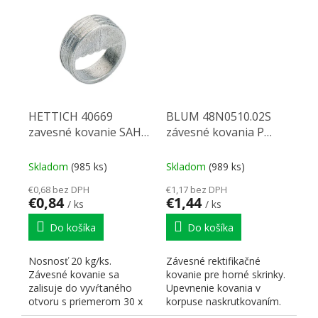
HETTICH 40669
BLUM 48N0510.02S
zavesné kovanie SAH
závesné kovania P
305
biely
Skladom
(985 ks)
Skladom
(989 ks)
€0,68 bez DPH
€1,17 bez DPH
€0,84
€1,44
/ ks
/ ks
Do košíka
Do košíka
Nosnosť 20 kg/ks.
Závesné rektifikačné
Závesné kovanie sa
kovanie pre horné skrinky.
zalisuje do vyvŕtaného
Upevnenie kovania v
otvoru s priemerom 30 x
korpuse naskrutkovaním.
11,5 mm. Zinkový odliatok
Upevnenie kovania na...