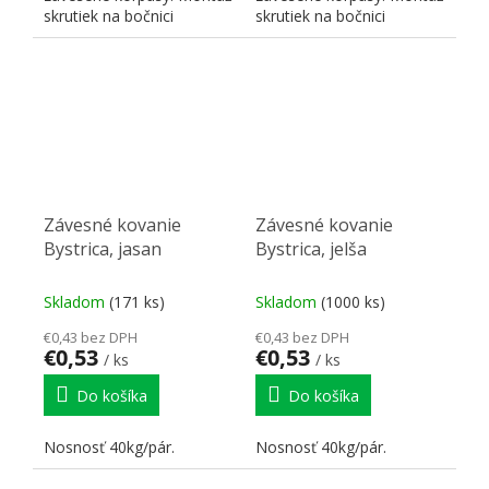
skrutiek na bočnici
skrutiek na bočnici
korpusu. Nosnosť 70
korpusu. Nosnosť 70
kg/kus...
kg/kus...
Závesné kovanie
Závesné kovanie
Bystrica, jasan
Bystrica, jelša
Skladom
(171 ks)
Skladom
(1000 ks)
€0,43 bez DPH
€0,43 bez DPH
€0,53
€0,53
/ ks
/ ks
Do košíka
Do košíka
Nosnosť 40kg/pár.
Nosnosť 40kg/pár.