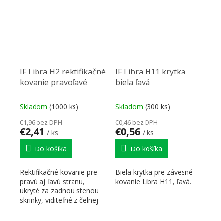
IF Libra H2 rektifikačné
IF Libra H11 krytka
kovanie pravoľavé
biela ľavá
Skladom
(1000 ks)
Skladom
(300 ks)
€1,96 bez DPH
€0,46 bez DPH
€2,41
€0,56
/ ks
/ ks
Do košíka
Do košíka
Rektifikačné kovanie pre
Biela krytka pre závesné
pravú aj ľavú stranu,
kovanie Libra H11, ľavá.
ukryté za zadnou stenou
skrinky, viditeľné z čelnej
strany len jedným...