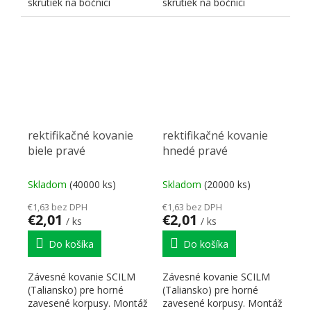
skrutiek na bočnici
skrutiek na bočnici
korpusu. Nosnosť 70
korpusu. Nosnosť 70
kg/kus...
kg/kus...
rektifikačné kovanie
rektifikačné kovanie
biele pravé
hnedé pravé
Skladom
(40000 ks)
Skladom
(20000 ks)
€1,63 bez DPH
€1,63 bez DPH
€2,01
€2,01
/ ks
/ ks
Do košíka
Do košíka
Závesné kovanie SCILM
Závesné kovanie SCILM
(Taliansko) pre horné
(Taliansko) pre horné
zavesené korpusy. Montáž
zavesené korpusy. Montáž