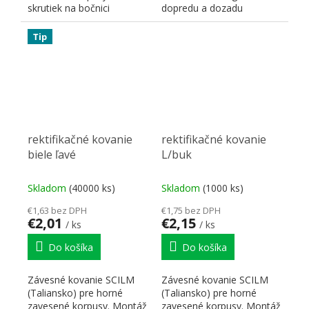
skrutiek na bočnici
dopredu a dozadu
korpusu. Nosnosť 70
+6/-6mm
kg/kus...
Tip
rektifikačné kovanie
rektifikačné kovanie
biele ľavé
L/buk
Skladom
(40000 ks)
Skladom
(1000 ks)
€1,63 bez DPH
€1,75 bez DPH
€2,01
€2,15
/ ks
/ ks
Do košíka
Do košíka
Závesné kovanie SCILM
Závesné kovanie SCILM
(Taliansko) pre horné
(Taliansko) pre horné
zavesené korpusy. Montáž
zavesené korpusy. Montáž