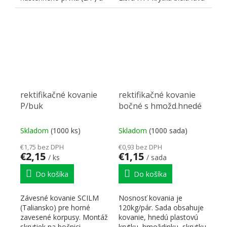
korpusového prvku...
| 474972 |...
rektifikačné kovanie
rektifikačné kovanie
P/buk
bočné s hmožd.hnedé
Skladom
(1000 ks)
Skladom
(1000 sada)
€1,75 bez DPH
€0,93 bez DPH
€2,15
€1,15
/ ks
/ sada
Do košíka
Do košíka
Závesné kovanie SCILM
Nosnosť kovania je
(Taliansko) pre horné
120kg/pár. Sada obsahuje
zavesené korpusy. Montáž
kovanie, hnedú plastovú
skrutiek na bočnici
krytku, hmoždinku, skrutku