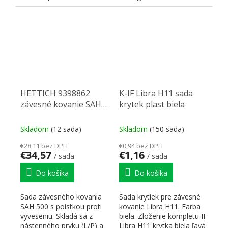
do bočnice korpusu.
Možnosť...
HETTICH 9398862
K-IF Libra H11 sada
závesné kovanie SAH
krytek plast biela
500 s pojistkou proti
vyvěšení
Skladom
(12 sada)
Skladom
(150 sada)
€28,11 bez DPH
€0,94 bez DPH
€34,57
€1,16
/ sada
/ sada
Do košíka
Do košíka
Sada závesného kovania
Sada krytiek pre závesné
SAH 500 s poistkou proti
kovanie Libra H11. Farba
vyveseniu. Skladá sa z
biela. Zloženie kompletu IF
nástenného prvku (L/P) a
Libra H11 krytka biela ľavá