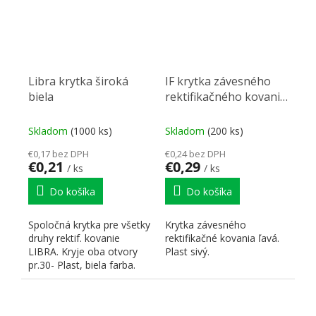
Libra krytka široká
IF krytka závesného
biela
rektifikačného kovania
sivá, ľavá
Skladom
(1000 ks)
Skladom
(200 ks)
€0,17 bez DPH
€0,24 bez DPH
€0,21
€0,29
/ ks
/ ks
Do košíka
Do košíka
Spoločná krytka pre všetky
Krytka závesného
druhy rektif. kovanie
rektifikačné kovania ľavá.
LIBRA. Kryje oba otvory
Plast sivý.
pr.30- Plast, biela farba.
Rozmery 56,5x36,5