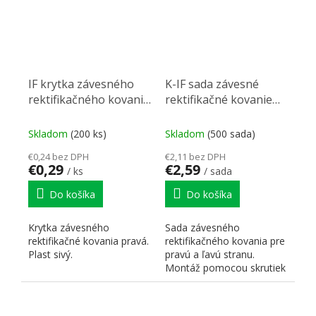
IF krytka závesného
K-IF sada závesné
rektifikačného kovania
rektifikačné kovanie
sivá, pravá
biele krytky nový typ
Skladom
(200 ks)
Skladom
(500 sada)
€0,24 bez DPH
€2,11 bez DPH
€0,29
€2,59
/ ks
/ sada
Do košíka
Do košíka
Krytka závesného
Sada závesného
rektifikačné kovania pravá.
rektifikačného kovania pre
Plast sivý.
pravú a ľavú stranu.
Montáž pomocou skrutiek
do bočnice korpusu.
Možnosť...