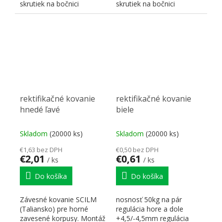
skrutiek na bočnici
skrutiek na bočnici
korpusu. Nosnosť 70
korpusu. Nosnosť 70
kg/kus...
kg/kus...
rektifikačné kovanie
rektifikačné kovanie
hnedé ľavé
biele
Skladom
(20000 ks)
Skladom
(20000 ks)
€1,63 bez DPH
€0,50 bez DPH
€2,01
€0,61
/ ks
/ ks
Do košíka
Do košíka
Závesné kovanie SCILM
nosnosť 50kg na pár
(Taliansko) pre horné
regulácia hore a dole
zavesené korpusy. Montáž
+4,5/-4,5mm regulácia