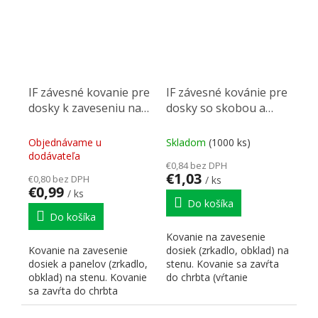
IF závesné kovanie pre
IF závesné kovánie pre
dosky k zaveseniu na
dosky so skobou a
lištu
hmoždinkou
Objednávame u
Skladom
(1000 ks)
dodávateľa
€0,84 bez DPH
€1,03
€0,80 bez DPH
/ ks
€0,99
/ ks
Do košíka
Do košíka
Kovanie na zavesenie
Kovanie na zavesenie
dosiek (zrkadlo, obklad) na
dosiek a panelov (zrkadlo,
stenu. Kovanie sa zavŕta
obklad) na stenu. Kovanie
do chrbta (vŕtanie
sa zavŕta do chrbta
pr.35mm). Ako protikus...
(vŕtanie pr.35mm). Ako...