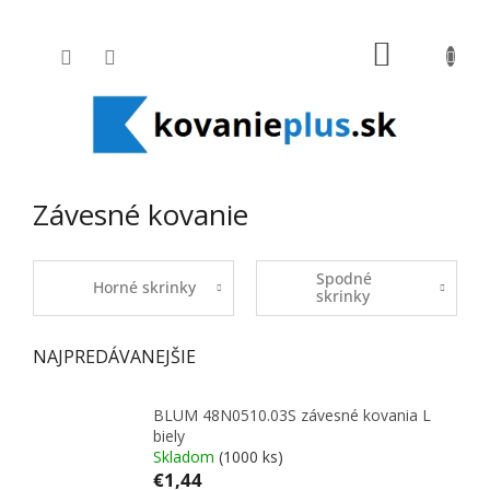
Prejsť na obsah
NÁKUPNÝ
Závesné kovanie
Spodné
Horné skrinky
skrinky
NAJPREDÁVANEJŠIE
BLUM 48N0510.03S závesné kovania L
biely
Skladom
(1000 ks)
€1,44