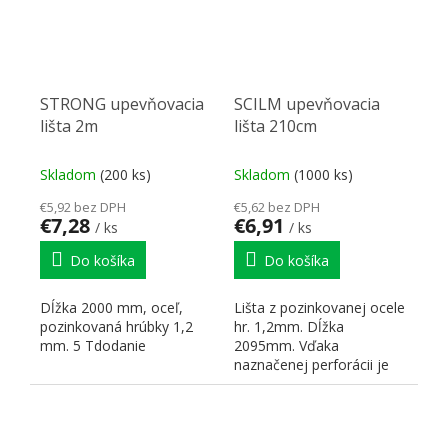
STRONG upevňovacia
SCILM upevňovacia
lišta 2m
lišta 210cm
Skladom
(200 ks)
Skladom
(1000 ks)
€5,92 bez DPH
€5,62 bez DPH
€7,28
€6,91
/ ks
/ ks
Do košíka
Do košíka
Dĺžka 2000 mm, oceľ,
Lišta z pozinkovanej ocele
pozinkovaná hrúbky 1,2
hr. 1,2mm. Dĺžka
mm. 5 Tdodanie
2095mm. Vďaka
naznačenej perforácii je
možné deliť aj bez
použitia...