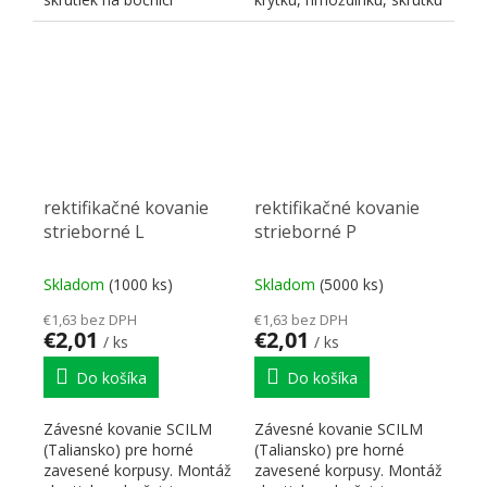
korpusu. Nosnosť 70
na ukotvenie do steny...
kg/kus...
rektifikačné kovanie
rektifikačné kovanie
strieborné L
strieborné P
Skladom
(1000 ks)
Skladom
(5000 ks)
€1,63 bez DPH
€1,63 bez DPH
€2,01
€2,01
/ ks
/ ks
Do košíka
Do košíka
Závesné kovanie SCILM
Závesné kovanie SCILM
(Taliansko) pre horné
(Taliansko) pre horné
zavesené korpusy. Montáž
zavesené korpusy. Montáž