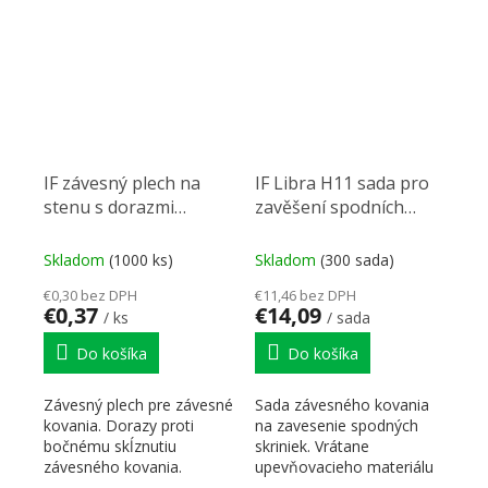
bez...
IF závesný plech na
IF Libra H11 sada pro
stenu s dorazmi
zavěšení spodních
Š=60mm
skříněk L+P
Skladom
(1000 ks)
Skladom
(300 sada)
€0,30 bez DPH
€11,46 bez DPH
€0,37
€14,09
/ ks
/ sada
Do košíka
Do košíka
Závesný plech pre závesné
Sada závesného kovania
kovania. Dorazy proti
na zavesenie spodných
bočnému skĺznutiu
skriniek. Vrátane
závesného kovania.
upevňovacieho materiálu
Rozmery Š = 60mm, V=
na inštaláciu do korpusu