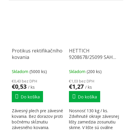
33mm, H =...
a...
Protikus rektifikačního
HETTICH
kovania
9208678/25099 SAH
Záves.lišta L 130mm
Skladom
(5000 ks)
Skladom
(200 ks)
€0,43 bez DPH
€1,03 bez DPH
€0,53
€1,27
/ ks
/ ks
Do košíka
Do košíka
Závesný plech pre závesné
Nosnosť 130 kg / ks.
kovania. Bez dorazov proti
Zdvihnuté okraje závesnej
bočnému skĺznutiu
lišty zamedzia zosunutiu
závesného kovania.
skrine. V lište sú oválne