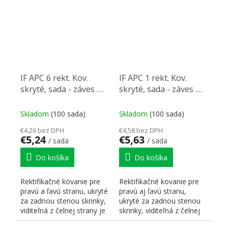
IF APC 6 rekt. Kov.
IF APC 1 rekt. Kov.
skryté, sada - záves .
skryté, sada - záves .
kovanie , plechy,
kovanie , plechy,
krytky,
Skladom
(100 sada)
Skladom
(100 sada)
€4,26 bez DPH
€4,58 bez DPH
€5,24
€5,63
/ sada
/ sada
Do košíka
Do košíka
Rektifikačné kovanie pre
Rektifikačné kovanie pre
pravú a ľavú stranu, ukryté
pravú aj ľavú stranu,
za zadnou stenou skrinky,
ukryté za zadnou stenou
viditeľná z čelnej strany je
skrinky, viditeľná z čelnej
len...
strany je len...