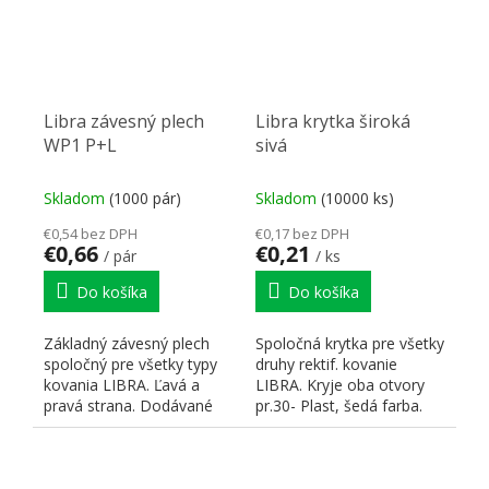
Libra závesný plech
Libra krytka široká
WP1 P+L
sivá
Skladom
(1000 pár)
Skladom
(10000 ks)
€0,54 bez DPH
€0,17 bez DPH
€0,66
€0,21
/ pár
/ ks
Do košíka
Do košíka
Základný závesný plech
Spoločná krytka pre všetky
spoločný pre všetky typy
druhy rektif. kovanie
kovania LIBRA. Ľavá a
LIBRA. Kryje oba otvory
pravá strana. Dodávané
pr.30- Plast, šedá farba.
spoločne, pred
Rozmery 56,5x36,5
montážou...