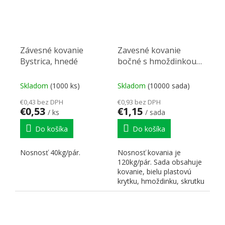
Závesné kovanie
Zavesné kovanie
Bystrica, hnedé
bočné s hmoždinkou
biele
Skladom
(1000 ks)
Skladom
(10000 sada)
€0,43 bez DPH
€0,93 bez DPH
€0,53
€1,15
/ ks
/ sada
Do košíka
Do košíka
Nosnosť 40kg/pár.
Nosnosť kovania je
120kg/pár. Sada obsahuje
kovanie, bielu plastovú
krytku, hmoždinku, skrutku
na ukotvenie do steny...