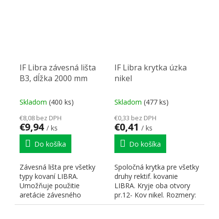
IF Libra závesná lišta
IF Libra krytka úzka
B3, dĺžka 2000 mm
nikel
Skladom
(400 ks)
Skladom
(477 ks)
€8,08 bez DPH
€0,33 bez DPH
€9,94
€0,41
/ ks
/ ks
Do košíka
Do košíka
Závesná lišta pre všetky
Spoločná krytka pre všetky
typy kovaní LIBRA.
druhy rektif. kovanie
Umožňuje použitie
LIBRA. Kryje oba otvory
aretácie závesného
pr.12- Kov nikel. Rozmery:
kovania LIBRA. Je možné
56,5x16
krátiť...