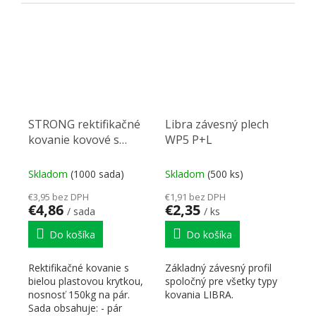
Rozmery: Š = 50mm, V=
otvory vzdialené od...
51mm,...
STRONG rektifikačné
Libra závesný plech
kovanie kovové s
WP5 P+L
bielymi krytkami
Skladom
(1000 sada)
Skladom
(500 ks)
€3,95 bez DPH
€1,91 bez DPH
€4,86
€2,35
/ sada
/ ks
Do košíka
Do košíka
Rektifikačné kovanie s
Základný závesný profil
bielou plastovou krytkou,
spoločný pre všetky typy
nosnosť 150kg na pár.
kovania LIBRA.
Sada obsahuje: - pár