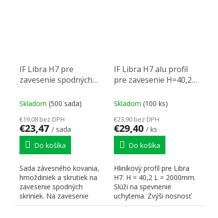
IF Libra H7 pre
IF Libra H7 alu profil
zavesenie spodných
pre zavesenie H=40,2
skriniek L+P
L=2m
Skladom
(500 sada)
Skladom
(100 ks)
€19,08 bez DPH
€23,90 bez DPH
€23,47
€29,40
/ sada
/ ks
Do košíka
Do košíka
Sada závesného kovania,
Hliníkový profil pre Libra
hmoždiniek a skrutiek na
H7. H = 40,2 L = 2000mm.
zavesenie spodných
Slúži na spevnenie
skriniek. Na zavesenie
uchytenia. Zvýši nosnosť
skrinky s dvierkami...
kovania. Použitie pre...