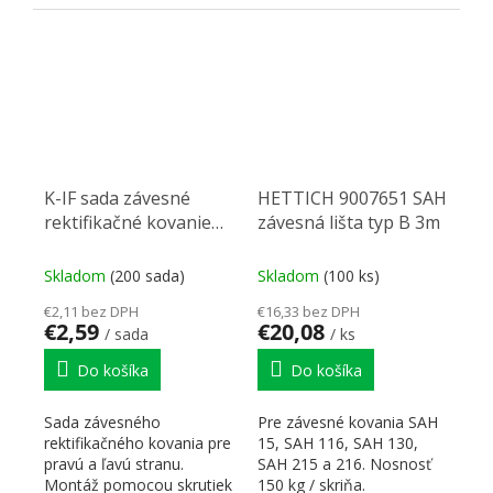
kovového závesného...
K-IF sada závesné
HETTICH 9007651 SAH
rektifikačné kovanie
závesná lišta typ B 3m
sivé krytky nový typ
Skladom
(200 sada)
Skladom
(100 ks)
€2,11 bez DPH
€16,33 bez DPH
€2,59
€20,08
/ sada
/ ks
Do košíka
Do košíka
Sada závesného
Pre závesné kovania SAH
rektifikačného kovania pre
15, SAH 116, SAH 130,
pravú a ľavú stranu.
SAH 215 a 216. Nosnosť
Montáž pomocou skrutiek
150 kg / skriňa.