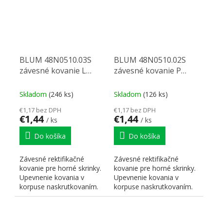
BLUM 48N0510.03S
BLUM 48N0510.02S
závesné kovanie L
závesné kovanie P
hnedé
hnedé
Skladom
(246 ks)
Skladom
(126 ks)
€1,17 bez DPH
€1,17 bez DPH
€1,44
€1,44
/ ks
/ ks
Do košíka
Do košíka
Závesné rektifikačné
Závesné rektifikačné
kovanie pre horné skrinky.
kovanie pre horné skrinky.
Upevnenie kovania v
Upevnenie kovania v
korpuse naskrutkovaním.
korpuse naskrutkovaním.
Upevnenie kovania na...
Upevnenie kovania na...