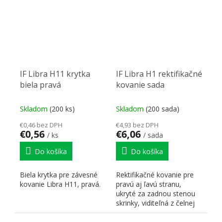
IF Libra H11 krytka
IF Libra H1 rektifikačné
biela pravá
kovanie sada
Skladom
(200 ks)
Skladom
(200 sada)
€0,46 bez DPH
€4,93 bez DPH
€0,56
€6,06
/ ks
/ sada
Do košíka
Do košíka
Biela krytka pre závesné
Rektifikačné kovanie pre
kovanie Libra H11, pravá.
pravú aj ľavú stranu,
ukryté za zadnou stenou
skrinky, viditeľná z čelnej
strany je len...