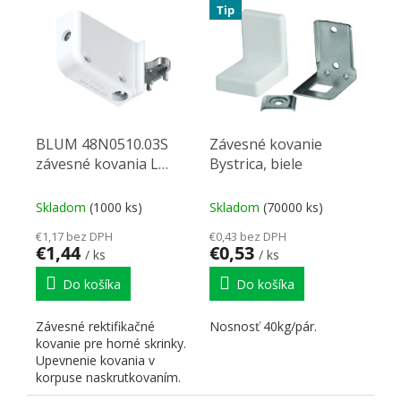
Tip
BLUM 48N0510.03S
Závesné kovanie
závesné kovania L
Bystrica, biele
biely
Skladom
(1000 ks)
Skladom
(70000 ks)
€1,17 bez DPH
€0,43 bez DPH
€1,44
€0,53
/ ks
/ ks
Do košíka
Do košíka
Závesné rektifikačné
Nosnosť 40kg/pár.
kovanie pre horné skrinky.
Upevnenie kovania v
korpuse naskrutkovaním.
Upevnenie kovania na...