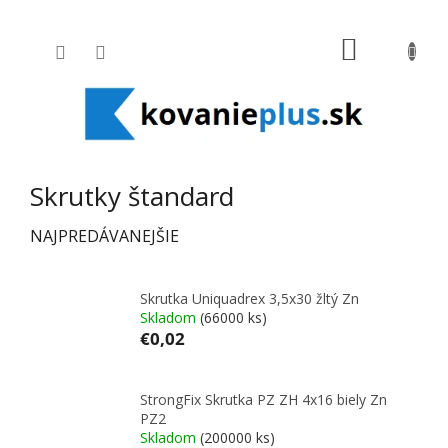
Prejsť na obsah
NÁKUPNÝ
Skrutky štandard
NAJPREDÁVANEJŠIE
Skrutka Uniquadrex 3,5x30 žltý Zn
Skladom
(66000 ks)
€0,02
StrongFix Skrutka PZ ZH 4x16 biely Zn
PZ2
Skladom
(200000 ks)