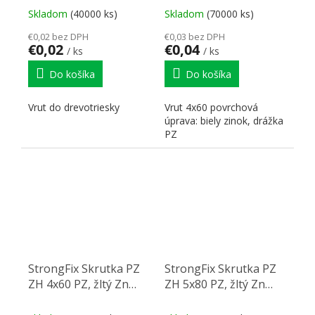
Skladom
(40000 ks)
Skladom
(70000 ks)
€0,02 bez DPH
€0,03 bez DPH
€0,02
€0,04
/ ks
/ ks
Do košíka
Do košíka
Vrut do drevotriesky
Vrut 4x60 povrchová
úprava: biely zinok, drážka
PZ
StrongFix Skrutka PZ
StrongFix Skrutka PZ
ZH 4x60 PZ, žltý Zn
ZH 5x80 PZ, žltý Zn
PZ2
PZ2