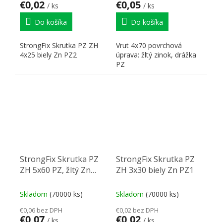
€0,02
€0,05
/ ks
/ ks
Do košíka
Do košíka
StrongFix Skrutka PZ ZH
Vrut 4x70 povrchová
4x25 biely Zn PZ2
úprava: žltý zinok, drážka
PZ
StrongFix Skrutka PZ
StrongFix Skrutka PZ
ZH 5x60 PZ, žltý Zn
ZH 3x30 biely Zn PZ1
PZ2
Skladom
(70000 ks)
Skladom
(70000 ks)
€0,06 bez DPH
€0,02 bez DPH
€0,07
€0,02
/ ks
/ ks