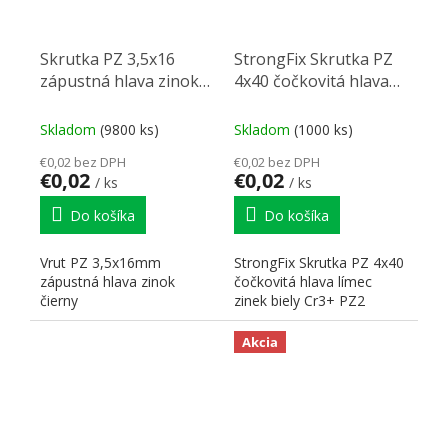
Skrutka PZ 3,5x16
StrongFix Skrutka PZ
zápustná hlava zinok
4x40 čočkovitá hlava
čierny PZ2
límec zinek biely Cr3+
PZ2
Skladom
(9800 ks)
Skladom
(1000 ks)
€0,02 bez DPH
€0,02 bez DPH
€0,02
€0,02
/ ks
/ ks
Do košíka
Do košíka
Vrut PZ 3,5x16mm
StrongFix Skrutka PZ 4x40
zápustná hlava zinok
čočkovitá hlava límec
čierny
zinek biely Cr3+ PZ2
Akcia