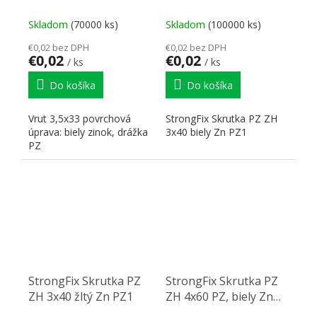
PZ2 PZ2
Skladom
(70000 ks)
Skladom
(100000 ks)
€0,02 bez DPH
€0,02 bez DPH
€0,02
€0,02
/ ks
/ ks
Do košíka
Do košíka
Vrut 3,5x33 povrchová
StrongFix Skrutka PZ ZH
úprava: biely zinok, drážka
3x40 biely Zn PZ1
PZ
StrongFix Skrutka PZ
StrongFix Skrutka PZ
ZH 3x40 žltý Zn PZ1
ZH 4x60 PZ, biely Zn
PZ2