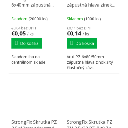
6x40mm zápustná
zápustná hlava zinek
hlava zinek žlutý
žlutý částečný závit
Skladom
(20000 ks)
Skladom
(1000 ks)
€0,04 bez DPH
€0,11 bez DPH
€0,05
€0,14
/ ks
/ ks
Do košíka
Do košíka
Skladom iba na
Vrut PZ 6x80/50mm
centrálnom sklade
zápustná hlava zinok žltý
čiastočný závit
StrongFix Skrutka PZ
StrongFix Skrutka PZ