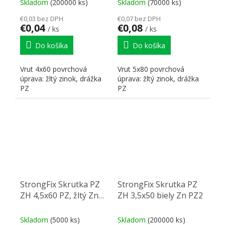
Skladom
(200000 ks)
Skladom
(70000 ks)
€0,03 bez DPH
€0,07 bez DPH
€0,04
€0,08
/ ks
/ ks
Do košíka
Do košíka
Vrut 4x60 povrchová
Vrut 5x80 povrchová
úprava: žltý zinok, drážka
úprava: žltý zinok, drážka
PZ
PZ
StrongFix Skrutka PZ
StrongFix Skrutka PZ
ZH 4,5x60 PZ, žltý Zn
ZH 3,5x50 biely Zn PZ2
PZ2
Skladom
(5000 ks)
Skladom
(200000 ks)