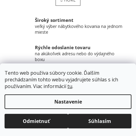
Široký sortiment
veľký výber nábytkového kovania na jednom
mieste
Rýchle odoslanie tovaru
na akúkoľvek adresu nebo do výdajného
boxu
Tento web používa súbory cookie. Ďalším
Odborné poradenstvo
prechádzaním tohto webu vyjadrujete súhlas s ich
pomôžeme s výberom či technickým
používaním. Viac informácií
tu
.
problémom
Doprava zadarmo
pre balíkové zásielky v hodnote
ZÁPÄTIE
nad
120 EUR*
.
Nastavenie
Viac informácií o doprave a platbe.
Balíky zasielame už od
4 EUR
.
ZRÝCHĽUJEME.
Informácie pre vás
Odmietnuť
Súhlasím
Ako nakupovať