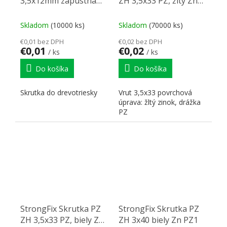
3,5x12mm zápustná
ZH 3,5x33 PZ, žltý Zn
hlava zinek žlutý
PZ2
Skladom
(10000 ks)
Skladom
(70000 ks)
€0,01 bez DPH
€0,02 bez DPH
€0,01
€0,02
/ ks
/ ks
Do košíka
Do košíka
Skrutka do drevotriesky
Vrut 3,5x33 povrchová
úprava: žltý zinok, drážka
PZ
StrongFix Skrutka PZ
StrongFix Skrutka PZ
ZH 3,5x33 PZ, biely Zn
ZH 3x40 biely Zn PZ1