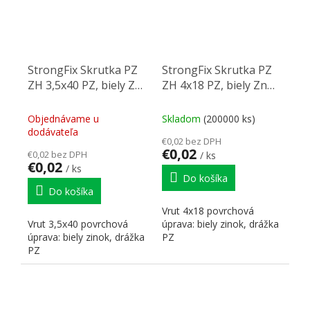
StrongFix Skrutka PZ
StrongFix Skrutka PZ
ZH 3,5x40 PZ, biely Zn
ZH 4x18 PZ, biely Zn
PZ2 PZ2
PZ2 PZ2
Objednávame u
Skladom
(200000 ks)
dodávateľa
€0,02 bez DPH
€0,02
€0,02 bez DPH
/ ks
€0,02
/ ks
Do košíka
Do košíka
Vrut 4x18 povrchová
Vrut 3,5x40 povrchová
úprava: biely zinok, drážka
úprava: biely zinok, drážka
PZ
PZ