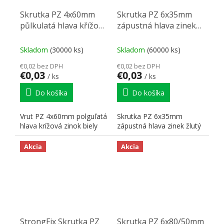
Skrutka PZ 4x60mm
Skrutka PZ 6x35mm
půlkulatá hlava křížová
zápustná hlava zinek
zinek biely
žlutý
Skladom
(30000 ks)
Skladom
(60000 ks)
€0,02 bez DPH
€0,02 bez DPH
€0,03
€0,03
/ ks
/ ks
Do košíka
Do košíka
Vrut PZ 4x60mm polguľatá
Skrutka PZ 6x35mm
hlava krížová zinok biely
zápustná hlava zinek žlutý
Akcia
Akcia
StrongFix Skrutka PZ
Skrutka PZ 6x80/50mm