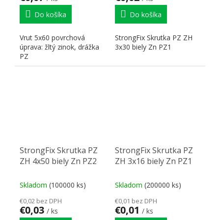
Do košíka
Do košíka
Vrut 5x60 povrchová
StrongFix Skrutka PZ ZH
úprava: žltý zinok, drážka
3x30 biely Zn PZ1
PZ
StrongFix Skrutka PZ
StrongFix Skrutka PZ
ZH 4x50 biely Zn PZ2
ZH 3x16 biely Zn PZ1
Skladom
(100000 ks)
Skladom
(200000 ks)
€0,02 bez DPH
€0,01 bez DPH
€0,03
€0,01
/ ks
/ ks