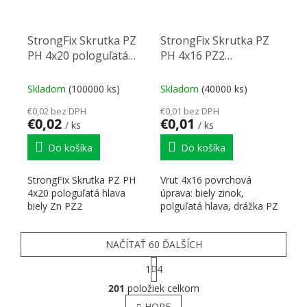
StrongFix Skrutka PZ
StrongFix Skrutka PZ
PH 4x20 pologuľatá
PH 4x16 PZ2
hlava biely Zn PZ2
pologuľ.hl.biely Zn PZ2
Skladom
(100000 ks)
Skladom
(40000 ks)
€0,02 bez DPH
€0,01 bez DPH
€0,02
€0,01
/ ks
/ ks
Do košíka
Do košíka
StrongFix Skrutka PZ PH
Vrut 4x16 povrchová
4x20 pologuľatá hlava
úprava: biely zinok,
biely Zn PZ2
polguľatá hlava, drážka PZ
NAČÍTAŤ 60 ĎALŠÍCH
Stránkovanie
1
4
Ovládacie prvky výpisu
201
položiek celkom
HORE