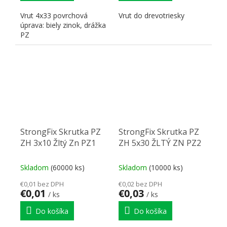
Vrut 4x33 povrchová
Vrut do drevotriesky
úprava: biely zinok, drážka
PZ
StrongFix Skrutka PZ
StrongFix Skrutka PZ
ZH 3x10 Žltý Zn PZ1
ZH 5x30 ŽLTÝ ZN PZ2
Skladom
(60000 ks)
Skladom
(10000 ks)
€0,01 bez DPH
€0,02 bez DPH
€0,01
€0,03
/ ks
/ ks
Do košíka
Do košíka