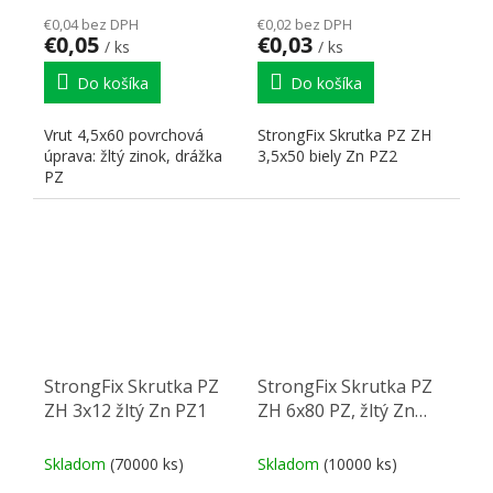
€0,04 bez DPH
€0,02 bez DPH
€0,05
€0,03
/ ks
/ ks
Do košíka
Do košíka
Vrut 4,5x60 povrchová
StrongFix Skrutka PZ ZH
úprava: žltý zinok, drážka
3,5x50 biely Zn PZ2
PZ
StrongFix Skrutka PZ
StrongFix Skrutka PZ
ZH 3x12 žltý Zn PZ1
ZH 6x80 PZ, žltý Zn
PZ3
Skladom
(70000 ks)
Skladom
(10000 ks)