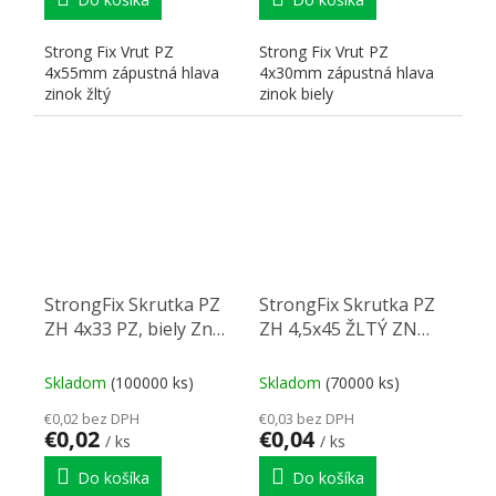
Strong Fix Vrut PZ
Strong Fix Vrut PZ
4x55mm zápustná hlava
4x30mm zápustná hlava
zinok žltý
zinok biely
StrongFix Skrutka PZ
StrongFix Skrutka PZ
ZH 4x33 PZ, biely Zn
ZH 4,5x45 ŽLTÝ ZN
PZ2
PZ2
Skladom
(100000 ks)
Skladom
(70000 ks)
€0,02 bez DPH
€0,03 bez DPH
€0,02
€0,04
/ ks
/ ks
Do košíka
Do košíka