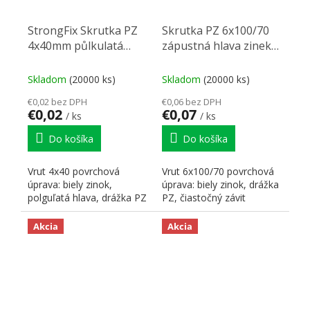
StrongFix Skrutka PZ
Skrutka PZ 6x100/70
4x40mm půlkulatá
zápustná hlava zinek
hlava zinek biely
biely PZ3, částečný
závit
Skladom
(20000 ks)
Skladom
(20000 ks)
€0,02 bez DPH
€0,06 bez DPH
€0,02
€0,07
/ ks
/ ks
Do košíka
Do košíka
Vrut 4x40 povrchová
Vrut 6x100/70 povrchová
úprava: biely zinok,
úprava: biely zinok, drážka
polguľatá hlava, drážka PZ
PZ, čiastočný závit
Akcia
Akcia