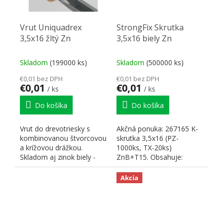
Vrut Uniquadrex
StrongFix Skrutka
3,5x16 žltý Zn
3,5x16 biely Zn
Skladom
(199000 ks)
Skladom
(500000 ks)
€0,01 bez DPH
€0,01 bez DPH
€0,01
€0,01
/ ks
/ ks
Do košíka
Do košíka
Vrut do drevotriesky s
Akčná ponuka: 267165 K-
kombinovanou štvorcovou
skrutka 3,5x16 (PZ-
a krížovou drážkou.
1000ks, TX-20ks)
Skladom aj zinok biely -
ZnB+T15. Obsahuje:
103438.
265721 Bit T15 - 25mm .
✅ VINTECH - 1x...
Akcia