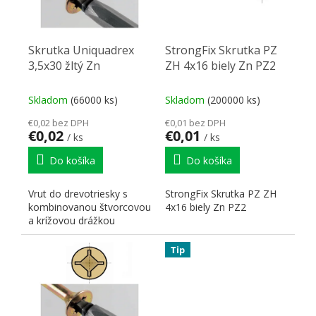
Skrutka Uniquadrex
StrongFix Skrutka PZ
3,5x30 žltý Zn
ZH 4x16 biely Zn PZ2
Skladom
(66000 ks)
Skladom
(200000 ks)
€0,02 bez DPH
€0,01 bez DPH
€0,02
€0,01
/ ks
/ ks
Do košíka
Do košíka
Vrut do drevotriesky s
StrongFix Skrutka PZ ZH
kombinovanou štvorcovou
4x16 biely Zn PZ2
a krížovou drážkou
Tip