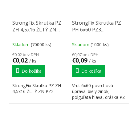
StrongFix Skrutka PZ
StrongFix Skrutka PZ
ZH 4,5x16 ŽLTÝ ZN
PH 6x60 PZ3
PZ2
pologuľ.hlava biely Zn
PZ3
Skladom
(70000 ks)
Skladom
(1000 ks)
€0,02 bez DPH
€0,07 bez DPH
€0,02
€0,09
/ ks
/ ks
Do košíka
Do košíka
StrongFix Skrutka PZ ZH
Vrut 6x60 povrchová
4,5x16 ŽLTÝ ZN PZ2
úprava: biely zinok,
polguľatá hlava, drážka PZ