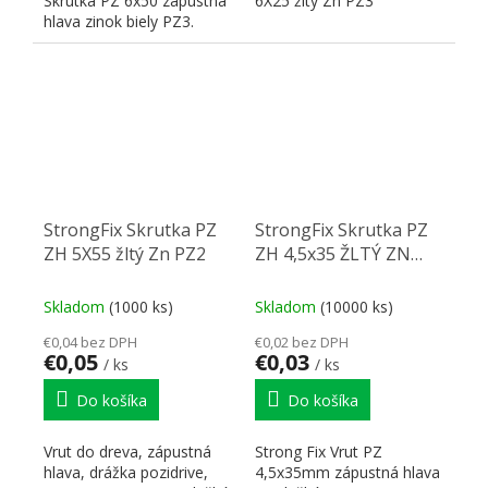
Skrutka PZ 6x50 zápustná
6X25 žltý Zn PZ3
hlava zinok biely PZ3.
StrongFix Skrutka PZ
StrongFix Skrutka PZ
ZH 5X55 žltý Zn PZ2
ZH 4,5x35 ŽLTÝ ZN
PZ2
Skladom
(1000 ks)
Skladom
(10000 ks)
€0,04 bez DPH
€0,02 bez DPH
€0,05
€0,03
/ ks
/ ks
Do košíka
Do košíka
Vrut do dreva, zápustná
Strong Fix Vrut PZ
hlava, drážka pozidrive,
4,5x35mm zápustná hlava