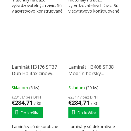
vytvrdzovateľných živíc. Sú
vytvrdzovateľných živíc. Sú
viacvrstvovo konštruované
viacvrstvovo konštruované
a skladajú sa z...
a skladajú sa z...
Laminát H3176 ST37
Laminát H3408 ST38
Dub Halifax cínový
Modřín horský
2790/2060/0,8
Thermo hnedý
2790/2060/0,8
Skladom
(5 ks)
Skladom
(20 ks)
€231,47 bez DPH
€231,47 bez DPH
€284,71
€284,71
/ ks
/ ks
Do košíka
Do košíka
Lamináty sú dekoratívne
Lamináty sú dekoratívne