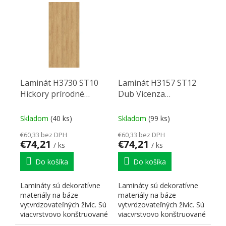
Laminát H3730 ST10
Laminát H3157 ST12
Hickory prírodné
Dub Vicenza
2800/1310/0,8
2800/1310/0,8
Skladom
(40 ks)
Skladom
(99 ks)
€60,33 bez DPH
€60,33 bez DPH
€74,21
€74,21
/ ks
/ ks
Do košíka
Do košíka
Lamináty sú dekoratívne
Lamináty sú dekoratívne
materiály na báze
materiály na báze
vytvrdzovateľných živíc. Sú
vytvrdzovateľných živíc. Sú
viacvrstvovo konštruované
viacvrstvovo konštruované
a skladajú sa z...
a skladajú sa z...