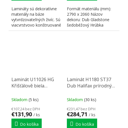
Lamináty sú dekoratívne
Formát materiálu (mm):
materiály na báze
2790 x 2060 Názov
vytvrdzovateľných živíc. Sú
dekoru: Dub Gladstone
viacvrstvovo konštruované
šedobéžový Hrúbka
a skladajú sa z...
materiálu (mm): 0,8 Typ
dekoru:...
Laminát U11026 HG
Laminát H1180 ST37
Křišťálově biela
Dub Halifax prírodný
2800/2070/0,8
2790/2060/0,8
Skladom
(5 ks)
Skladom
(30 ks)
€107,24 bez DPH
€231,47 bez DPH
€131,90
€284,71
/ ks
/ ks
Do košíka
Do košíka