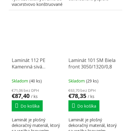
viacvrstvovo konštruované
impregnovaného
a skladajú sa z...
melamínovou...
Laminát 112 PE
Laminát 101 SM Biela
Kamenná sivá
front 3050/1320/0,8
3050/1320/0,8
Skladom
(40 ks)
Skladom
(29 ks)
€71,06 bez DPH
€63,70 bez DPH
€87,40
€78,35
/ ks
/ ks
Do košíka
Do košíka
Laminát je plošný
Laminát je plošný
dekoračný materiál, ktorý
dekoračný materiál, ktorý
sa vyrába lisovaním
sa vyrába lisovaním