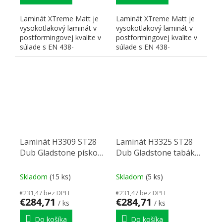
Laminát XTreme Matt je
Laminát XTreme Matt je
vysokotlakový laminát v
vysokotlakový laminát v
postformingovej kvalite v
postformingovej kvalite v
súlade s EN 438-
súlade s EN 438-
3:HGP/VGP s odolným,...
3:HGP/VGP s odolným,...
Laminát H3309 ST28
Laminát H3325 ST28
Dub Gladstone pískový
Dub Gladstone tabáko
2790/2060/0,8
2790/2060/0,8
Skladom
(15 ks)
Skladom
(5 ks)
€231,47 bez DPH
€231,47 bez DPH
€284,71
€284,71
/ ks
/ ks
Do košíka
Do košíka