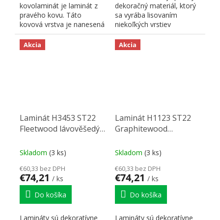
kovolaminát je laminát z
dekoračný materiál, ktorý
pravého kovu. Táto
sa vyrába lisovaním
kovová vrstva je nanesená
niekoľkých vrstiev
na jadro z
jadrového a
impregnovaných...
dekoračného...
Akcia
Akcia
Laminát H3453 ST22
Laminát H1123 ST22
Fleetwood lávověšedý
Graphitewood
2800/1310/0,8
2800/1310/0,8
Skladom
(3 ks)
Skladom
(3 ks)
€60,33 bez DPH
€60,33 bez DPH
€74,21
€74,21
/ ks
/ ks
Do košíka
Do košíka
Lamináty sú dekoratívne
Lamináty sú dekoratívne