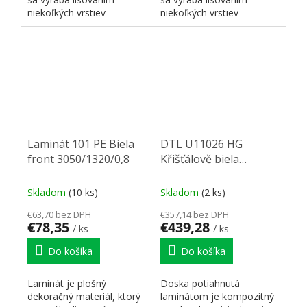
niekoľkých vrstiev
niekoľkých vrstiev
jadrového a dekoračného
jadrového a dekoračného
papiera...
papiera...
Laminát 101 PE Biela
DTL U11026 HG
front 3050/1320/0,8
Křišťálově biela
2800/2070/9,6
Skladom
(10 ks)
Skladom
(2 ks)
€63,70 bez DPH
€357,14 bez DPH
€78,35
€439,28
/ ks
/ ks
Do košíka
Do košíka
Laminát je plošný
Doska potiahnutá
dekoračný materiál, ktorý
laminátom je kompozitný