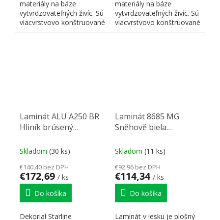
materiály na báze
materiály na báze
vytvrdzovateľných živíc. Sú
vytvrdzovateľných živíc. Sú
viacvrstvovo konštruované
viacvrstvovo konštruované
a skladajú sa z...
a skladajú sa z...
Laminát ALU A250 BR
Laminát 8685 MG
Hliník brúsený
Sněhově biela
3050/1220/0,8
3050/1320/0,8
Skladom
(30 ks)
Skladom
(11 ks)
€140,40 bez DPH
€92,96 bez DPH
€172,69
€114,34
/ ks
/ ks
Do košíka
Do košíka
Dekorial Starline
Laminát v lesku je plošný