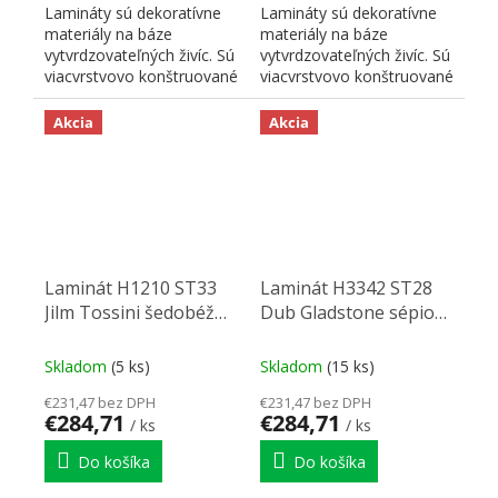
Lamináty sú dekoratívne
Lamináty sú dekoratívne
materiály na báze
materiály na báze
vytvrdzovateľných živíc. Sú
vytvrdzovateľných živíc. Sú
viacvrstvovo konštruované
viacvrstvovo konštruované
a skladajú sa z...
a skladajú sa z...
Akcia
Akcia
Laminát H1210 ST33
Laminát H3342 ST28
Jilm Tossini šedobéž
Dub Gladstone sépiov
2790/2060/0,8
2790/2060/0,8
Skladom
(5 ks)
Skladom
(15 ks)
€231,47 bez DPH
€231,47 bez DPH
€284,71
€284,71
/ ks
/ ks
Do košíka
Do košíka