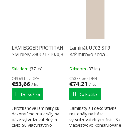
LAM EGGER PROTITAH
Laminát U702 ST9
SM biely 2800/1310/0,8
Kašmírovo šedá
2800/1310/0,8
Skladom
(37 ks)
Skladom
(37 ks)
€43,63 bez DPH
€60,33 bez DPH
€53,66
€74,21
/ ks
/ ks
Do košíka
Do košíka
„Protiťahové lamináty sú
Lamináty sú dekoratívne
dekoratívne materiály na
materiály na báze
báze vytvrdzovateľných
vytvrdzovateľných živíc. Sú
živíc. Sú viacvrstvovo
viacvrstvovo konštruované
konštruované a...
a skladajú sa z...