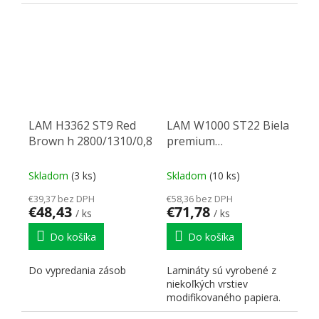
a skladajú sa z...
LAM H3362 ST9 Red
LAM W1000 ST22 Biela
Brown h 2800/1310/0,8
premium
2800/1310/0,8
Skladom
(3 ks)
Skladom
(10 ks)
€39,37 bez DPH
€58,36 bez DPH
€48,43
€71,78
/ ks
/ ks
Do košíka
Do košíka
Do vypredania zásob
Lamináty sú vyrobené z
niekoľkých vrstiev
modifikovaného papiera.