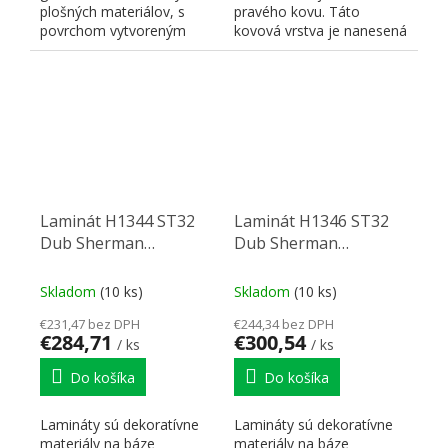
plošných materiálov, s
pravého kovu. Táto
povrchom vytvoreným
kovová vrstva je nanesená
pomocou nano
na jadro z
technológie, na...
impregnovaných...
Laminát H1344 ST32
Laminát H1346 ST32
Dub Sherman
Dub Sherman
koňakově hnedý
antracitový
2790/2060/0,8
2790/2060/0,8
Skladom
(10 ks)
Skladom
(10 ks)
€231,47 bez DPH
€244,34 bez DPH
€284,71
€300,54
/ ks
/ ks
Do košíka
Do košíka
Lamináty sú dekoratívne
Lamináty sú dekoratívne
materiály na báze
materiály na báze