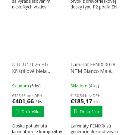
sa vyrába lisovaním
prvok z drevotrieskovej
niekoľkých vrstiev
dosky typu P2 podľa EN
jadrového a dekoračného
312, obojstranne
papiera...
potiahnutá...
DTL U11026 HG
Laminát FENIX 0029
Křišťálově biela
NTM Bianco Malé
2800/2070/19
3050/1300/0,9
Skladom
(6 ks)
Skladom
(4 ks)
€326,55 bez DPH
€150,54 bez DPH
€401,66
€185,17
/ ks
/ ks
Do košíka
Do košíka
Doska potiahnutá
Lamináty FENIX® sú
laminátom je kompozitný
generácie dekoratívnych