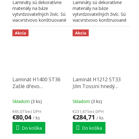
Lamináty sú dekoratívne
Lamináty sú dekoratívne
materiály na báze
materiály na báze
vytvrdzovateľných živíc. Sú
vytvrdzovateľných živíc. Sú
viacvrstvovo konštruované
viacvrstvovo konštruované
a skladajú sa z...
a skladajú sa z...
Akcia
Akcia
Laminát H1400 ST36
Laminát H1212 ST33
Zašlé dřevo
Jilm Tossini hnedý
2800/1310/0,8
2790/2060/0,8
Skladom
(3 ks)
Skladom
(3 ks)
€65,07 bez DPH
€231,47 bez DPH
€80,04
€284,71
/ ks
/ ks
Do košíka
Do košíka