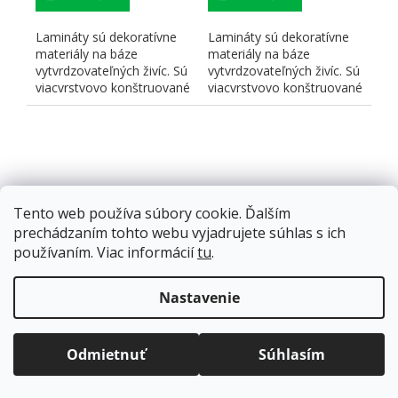
Lamináty sú dekoratívne
Lamináty sú dekoratívne
materiály na báze
materiály na báze
vytvrdzovateľných živíc. Sú
vytvrdzovateľných živíc. Sú
viacvrstvovo konštruované
viacvrstvovo konštruované
a skladajú sa z...
a skladajú sa z...
Tento web používa súbory cookie. Ďalším
prechádzaním tohto webu vyjadrujete súhlas s ich
používaním. Viac informácií
tu
.
Laminát K003 PW Zlatý
Laminát Magnet E11
dub Craft
FUS Čierna
Doprava zadarmo
pre balíkové zásielky v hodnote
3050/1320/0,8
2440/1220/0,9
nad
120 EUR*
.
Nastavenie
Viac informácií o doprave a platbe.
Skladom
(5 ks)
Skladom
(30 ks)
Balíky zasielame už od
4 EUR
.
€78,78 bez DPH
€205,71 bez DPH
ZRÝCHĽUJEME.
Odmietnuť
Súhlasím
€96,90
€253,02
/ ks
/ ks
Do košíka
Do košíka