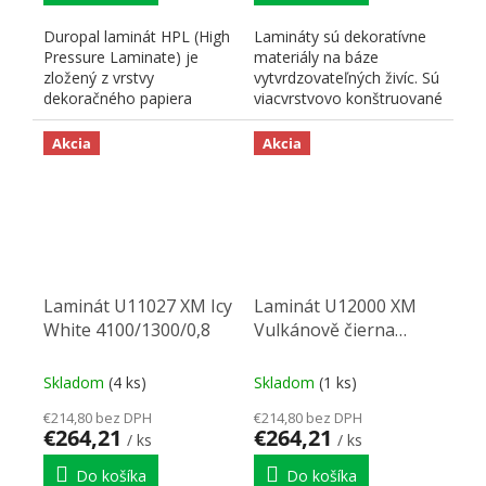
Duropal laminát HPL (High
Lamináty sú dekoratívne
Pressure Laminate) je
materiály na báze
zložený z vrstvy
vytvrdzovateľných živíc. Sú
dekoračného papiera
viacvrstvovo konštruované
impregnovaného
a skladajú sa z...
melamínovou...
Akcia
Akcia
Laminát U11027 XM Icy
Laminát U12000 XM
White 4100/1300/0,8
Vulkánově čierna
4100/1300/0,8
Skladom
(4 ks)
Skladom
(1 ks)
€214,80 bez DPH
€214,80 bez DPH
€264,21
€264,21
/ ks
/ ks
Do košíka
Do košíka