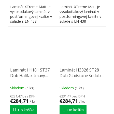
Laminát XTreme Matt je
Laminát XTreme Matt je
vysokotlakový laminát v
vysokotlakový laminát v
postformingovej kvalite v
postformingovej kvalite v
súlade s EN 438-
súlade s EN 438-
3:HGP/VGP s odolným,...
3:HGP/VGP s odolným,...
Laminát H1181 ST37
Laminát H3326 ST28
Dub Halifax tmavý
Dub Gladstone šedobé
2790/2060/0,8
2790/2060/0,8
Skladom
(5 ks)
Skladom
(1 ks)
€231,47 bez DPH
€231,47 bez DPH
€284,71
€284,71
/ ks
/ ks
Do košíka
Do košíka