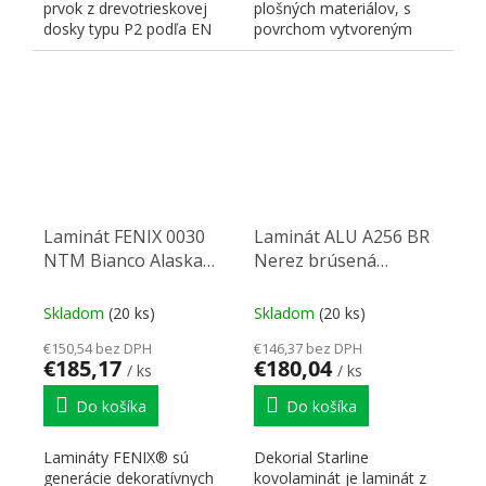
prvok z drevotrieskovej
plošných materiálov, s
dosky typu P2 podľa EN
povrchom vytvoreným
312, obojstranne
pomocou nano
potiahnutá...
technológie, na...
Laminát FENIX 0030
Laminát ALU A256 BR
NTM Bianco Alaska
Nerez brúsená
3050/1300/0,9
3050/1220/0,8
Skladom
(20 ks)
Skladom
(20 ks)
€150,54 bez DPH
€146,37 bez DPH
€185,17
€180,04
/ ks
/ ks
Do košíka
Do košíka
Lamináty FENIX® sú
Dekorial Starline
generácie dekoratívnych
kovolaminát je laminát z