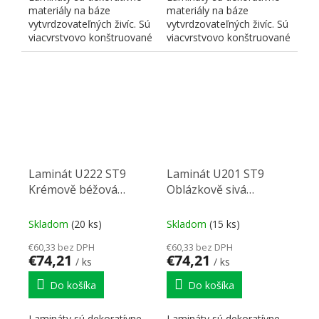
materiály na báze
materiály na báze
vytvrdzovateľných živíc. Sú
vytvrdzovateľných živíc. Sú
viacvrstvovo konštruované
viacvrstvovo konštruované
a skladajú sa z...
a skladajú sa z...
Laminát U222 ST9
Laminát U201 ST9
Krémově béžová
Oblázkově sivá
2800/1310/0,8
2800/1310/0,8
Skladom
(20 ks)
Skladom
(15 ks)
€60,33 bez DPH
€60,33 bez DPH
€74,21
€74,21
/ ks
/ ks
Do košíka
Do košíka
Lamináty sú dekoratívne
Lamináty sú dekoratívne