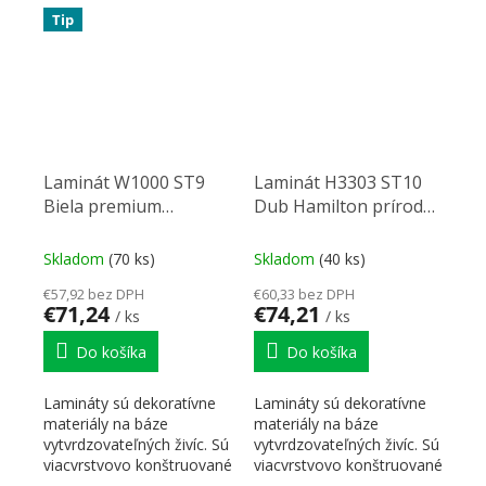
Tip
Laminát W1000 ST9
Laminát H3303 ST10
Biela premium
Dub Hamilton prírodný
2800/1310/0,8
2800/1310/0,8
Skladom
(70 ks)
Skladom
(40 ks)
€57,92 bez DPH
€60,33 bez DPH
€71,24
€74,21
/ ks
/ ks
Do košíka
Do košíka
Lamináty sú dekoratívne
Lamináty sú dekoratívne
materiály na báze
materiály na báze
vytvrdzovateľných živíc. Sú
vytvrdzovateľných živíc. Sú
viacvrstvovo konštruované
viacvrstvovo konštruované
a skladajú sa z...
a skladajú sa z...