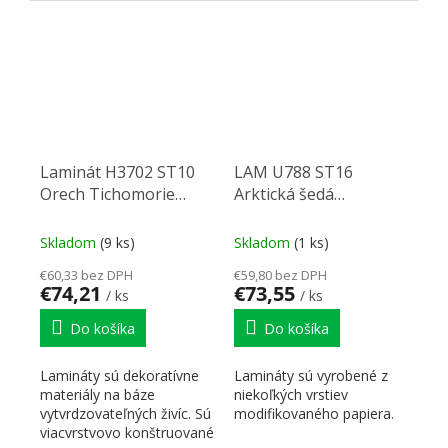
Laminát H3702 ST10
LAM U788 ST16
Orech Tichomorie
Arktická šedá
tabak 2800/1310/0,8
2800/1310/0,8
Skladom
(9 ks)
Skladom
(1 ks)
€60,33 bez DPH
€59,80 bez DPH
€74,21
€73,55
/ ks
/ ks
Do košíka
Do košíka
Lamináty sú dekoratívne
Lamináty sú vyrobené z
materiály na báze
niekoľkých vrstiev
vytvrdzovateľných živíc. Sú
modifikovaného papiera.
viacvrstvovo konštruované