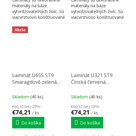
materiály na báze
materiály na báze
vytvrdzovateľných živíc. Sú
vytvrdzovateľných živíc. Sú
viacvrstvovo konštruované
viacvrstvovo konštruované
a skladajú sa z...
a skladajú sa z...
Akcia
Laminát U655 ST9
Laminát U321 ST9
Smaragdově zelená
Čínská červená
2800/1310/0,8
2800/1310/0,8
Skladom
(40 ks)
Skladom
(40 ks)
€60,33 bez DPH
€60,33 bez DPH
€74,21
€74,21
/ ks
/ ks
Do košíka
Do košíka