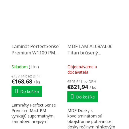
Laminát PerfectSense
MDF LAM AL08/AL06
Premium W1100 PM
Titan brúsený
Alpská biela (N)
2800/1300/18,7
2800/1310/0,8
Skladom
(1 ks)
Objednávame u
dodávateľa
€137,14 bez DPH
€168,68
€505,64 bez DPH
/ ks
€621,94
/ ks
Do košíka
Do košíka
Lamináty Perfect Sense
Premium Matt PM
MDF Dosky s
vynikajú supermatným,
kovolaminátom sú
zamatovo hrejivým
obojstranne potiahnuté
lakovaným povrchom s
dosky reálnym hliníkovým