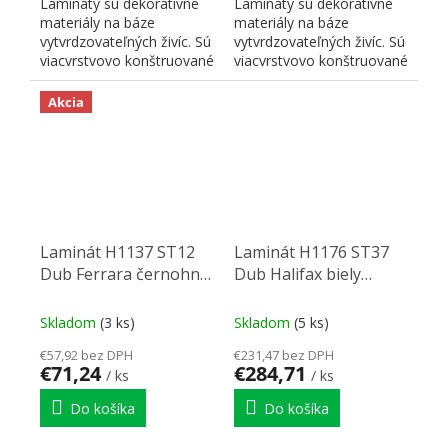
Lamináty sú dekoratívne
Lamináty sú dekoratívne
materiály na báze
materiály na báze
vytvrdzovateľných živíc. Sú
vytvrdzovateľných živíc. Sú
viacvrstvovo konštruované
viacvrstvovo konštruované
a skladajú sa z...
a skladajú sa z...
Akcia
Laminát H1137 ST12
Laminát H1176 ST37
Dub Ferrara černohně
Dub Halifax biely
2800/1310/0,8
2790/2060/0,8
Skladom
(3 ks)
Skladom
(5 ks)
€57,92 bez DPH
€231,47 bez DPH
€71,24
€284,71
/ ks
/ ks
Do košíka
Do košíka