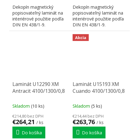
Dekopín magnetický
Dekopín magnetický
popisovateľný laminát na
popisovateľný laminát na
interiérové použitie podľa
interiérové použitie podľa
DIN EN 438/1-9.
DIN EN 438/1-9.
POUŽITIE: vertikálne,
POUŽITIE: vertikálne,
školy,...
školy,...
Akcia
Laminát U12290 XM
Laminát U15193 XM
Antracit 4100/1300/0,8
Cuando 4100/1300/0,8
Skladom
(10 ks)
Skladom
(5 ks)
€214,80 bez DPH
€214,44 bez DPH
€264,21
€263,76
/ ks
/ ks
Do košíka
Do košíka