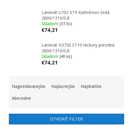
Laminát U702 ST9 Kašmírovo šedá
2800/1310/0,8
Skladom
(37 ks)
€74,21
Laminát H3730 ST10 Hickory prírodné
2800/1310/0,8
Skladom
(40 ks)
€74,21
RADENIE PRODUKTOV
Najpredávanejšie
Najlacnejšie
Najdrahšie
Abecedne
OTVORIŤ FILTER
VÝPIS PRODUKTOV