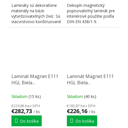
Lamináty sú dekoratívne
Dekopín magnetický
materiály na báze
popisovateľný laminát pre
vytvrdzovateľných živíc. Sú
interiérové použitie podľa
viacvrstvovo konštruované
DIN EN 438/1-9.
a skladajú sa z...
POUŽITIE: vertikálne,
školy,...
Laminát Magnet E111
Laminát Magnet E111
HGL Biela
HGL Biela
3050/1220/0,9
2440/1220/0,9
Skladom
(15 ks)
Skladom
(40 ks)
€229,86 bez DPH
€183,87 bez DPH
€282,73
€226,16
/ ks
/ ks
Do košíka
Do košíka