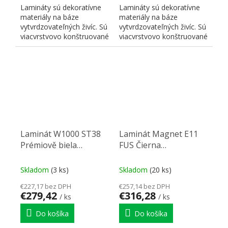
Lamináty sú dekoratívne
Lamináty sú dekoratívne
materiály na báze
materiály na báze
vytvrdzovateľných živíc. Sú
vytvrdzovateľných živíc. Sú
viacvrstvovo konštruované
viacvrstvovo konštruované
a skladajú sa z...
a skladajú sa z...
Laminát W1000 ST38
Laminát Magnet E11
Prémiově biela
FUS Čierna
2790/2060/0,8
3050/1220/0,9
Skladom
(3 ks)
Skladom
(20 ks)
€227,17 bez DPH
€257,14 bez DPH
€279,42
€316,28
/ ks
/ ks
Do košíka
Do košíka