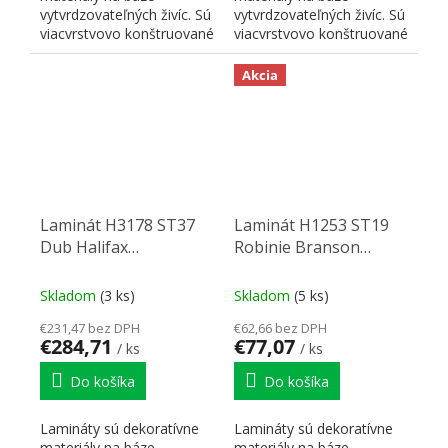
vytvrdzovateľných živíc. Sú
vytvrdzovateľných živíc. Sú
viacvrstvovo konštruované
viacvrstvovo konštruované
a skladajú sa z...
a skladajú sa z...
Akcia
Laminát H3178 ST37
Laminát H1253 ST19
Dub Halifax
Robinie Branson
lazurovaný čierny
lanýžově hnedá
2790/2060/0,8
2800/1310/0,8
Skladom
(3 ks)
Skladom
(5 ks)
€231,47 bez DPH
€62,66 bez DPH
€284,71
€77,07
/ ks
/ ks
Do košíka
Do košíka
Lamináty sú dekoratívne
Lamináty sú dekoratívne
materiály na báze
materiály na báze