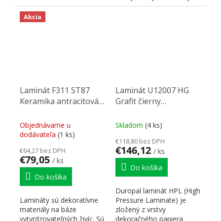
ochranou proti...
plechom s povrchom
odolným proti...
Akcia
Laminát F311 ST87
Laminát U12007 HG
Keramika antracitová
Grafit čierny
2800/1310/0,8
2800/2070/0,8
Objednávame u
Skladom
(4 ks)
dodávateľa
(1 ks)
€118,80 bez DPH
€146,12
€64,27 bez DPH
/ ks
€79,05
/ ks
Do košíka
Do košíka
Duropal laminát HPL (High
Lamináty sú dekoratívne
Pressure Laminate) je
materiály na báze
zložený z vrstvy
vytvrdzovateľných živíc. Sú
dekoračného papiera