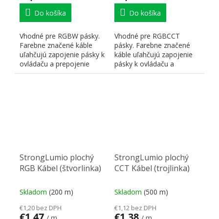
Do košíka
Do košíka
Vhodné pre RGBW pásky.
Vhodné pre RGBCCT
Farebne značené káble
pásky. Farebne značené
uľahčujú zapojenie pásky k
káble uľahčujú zapojenie
ovládaču a prepojenie
pásky k ovládaču a
pásikov medzi sebou....
prepojenie pásikov medzi
sebou.
StrongLumio plochý
StrongLumio plochý
RGB Kábel (štvorlinka)
CCT Kábel (trojlinka)
Skladom
(200 m)
Skladom
(500 m)
€1,20 bez DPH
€1,12 bez DPH
€1,47
€1,38
/ m
/ m