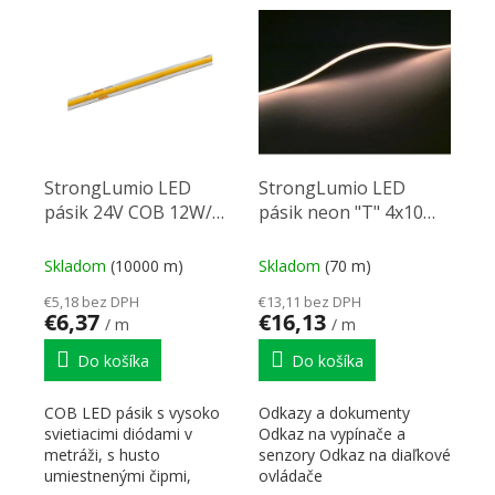
VÝPIS PRODUKTOV
StrongLumio LED
StrongLumio LED
pásik 24V COB 12W/m
pásik neon "T" 4x10
(480 LED/m) - 8mm -
mm 24V 9,6W (168
neutrálna biela
LED/m) IP67 biela teplá
Skladom
(10000 m)
Skladom
(70 m)
€5,18 bez DPH
€13,11 bez DPH
€6,37
€16,13
/ m
/ m
Do košíka
Do košíka
COB LED pásik s vysoko
Odkazy a dokumenty
svietiacimi diódami v
Odkaz na vypínače a
metráži, s husto
senzory Odkaz na diaľkové
umiestnenými čipmi,
ovládače