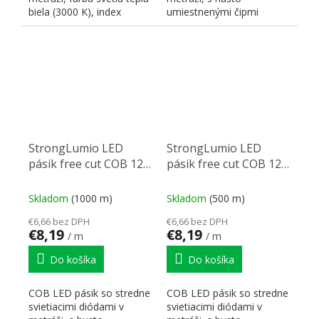
biela (3000 K), index
umiestnenými čipmi
podania farieb (CRI)...
zaisťujúcimi súvislú líniu.
Farba...
StrongLumio LED
StrongLumio LED
pásik free cut COB 12V
pásik free cut COB 12V
12W/m (528 LED/m)
12W/m (528 LED/m)
8mm, biela neutrální
8mm, biela teplá
Skladom
(1000 m)
Skladom
(500 m)
€6,66 bez DPH
€6,66 bez DPH
€8,19
€8,19
/ m
/ m
Do košíka
Do košíka
COB LED pásik so stredne
COB LED pásik so stredne
svietiacimi diódami v
svietiacimi diódami v