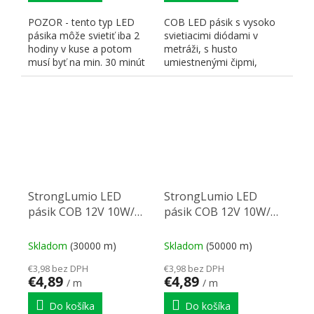
POZOR - tento typ LED
COB LED pásik s vysoko
pásika môže svietiť iba 2
svietiacimi diódami v
hodiny v kuse a potom
metráži, s husto
musí byť na min. 30 minút
umiestnenými čipmi,
vypnutý, inak môže...
zaisťujúcimi súvislú líniu,
farba...
StrongLumio LED
StrongLumio LED
pásik COB 12V 10W/m
pásik COB 12V 10W/m
(480 LED/m) 8mm,
(480 LED/m) 8mm,
biela teplá
biela neutrální
Skladom
(30000 m)
Skladom
(50000 m)
€3,98 bez DPH
€3,98 bez DPH
€4,89
€4,89
/ m
/ m
Do košíka
Do košíka