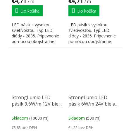
€4,71
€4,71
/ m
/ m
Do košíka
Do košíka
LED pásik s vysokou
LED pásik s vysokou
svietivosťou. Typ LED
svietivosťou. Typ LED
diódy - 2835. Pripevnenie
diódy - 2835. Pripevnenie
pomocou obojstrannej
pomocou obojstrannej
lepiacej pásky 3 M. Farba...
lepiacej pásky 3 M. Farba...
StrongLumio LED
StrongLumio LED
pásik 9,6W/m 12V biela
pásik 6W/m 24V biela
neutrálna
teplá
Skladom
(10000 m)
Skladom
(500 m)
€3,83 bez DPH
€4,22 bez DPH