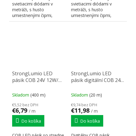
svietiacimi diódami v
svietiacimi diódami v
metráži, s husto
metráži, s husto
umiestnenými čipmi,
umiestnenými čipmi,
zaisťujúcimi súvislú líniu,
zaisťujúcimi súvislú líniu,
farba...
farba...
StrongLumio LED
StrongLumio LED
pásik COB 24V 12W/m
pásik digitální COB 24V
(480 LED/m) 8mm,
12W/m (360 LED/m)
extra biela teplá
10mm, biela neutrální
Skladom
(400 m)
Skladom
(20 m)
€5,52 bez DPH
€9,74 bez DPH
€6,79
€11,98
/ m
/ m
Do košíka
Do košíka
COB LED pásik so stredne
Digitálny COB pásik