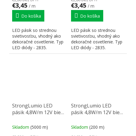
€3,45
€3,45
/ m
/ m
Do košíka
Do košíka
LED pásik so strednou
LED pásik so strednou
svietivosťou, vhodný ako
svietivosťou, vhodný ako
dekoračné osvetlenie. Typ
dekoračné osvetlenie. Typ
LED diódy - 2835.
LED diódy - 2835.
Pripevnenie pomocou...
Pripevnenie pomocou...
StrongLumio LED
StrongLumio LED
pásik 4,8W/m 12V biela
pásik 4,8W/m 12V biela
neutrálna
teplá IP65
Skladom
(5000 m)
Skladom
(200 m)