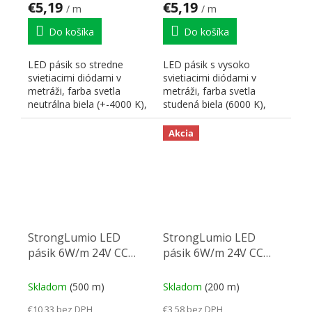
€5,19
€5,19
/ m
/ m
Do košíka
Do košíka
LED pásik so stredne
LED pásik s vysoko
svietiacimi diódami v
svietiacimi diódami v
metráži, farba svetla
metráži, farba svetla
neutrálna biela (+-4000 K),
studená biela (6000 K),
index podania farieb...
index podania farieb
Ra>80,...
Akcia
StrongLumio LED
StrongLumio LED
pásik 6W/m 24V CC
pásik 6W/m 24V CC
CRI90 biela neutrálna
CRI90 biela studená
120 LED/m
120 LED/m
Skladom
(500 m)
Skladom
(200 m)
€10,33 bez DPH
€3,58 bez DPH