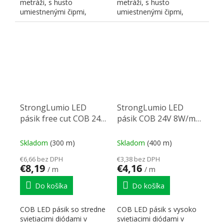
metráži, s husto
metráži, s husto
umiestnenými čipmi,
umiestnenými čipmi,
zaisťujúcimi súvislú líniu.
zaisťujúcimi súvislú líniu.
Farba...
Farba...
StrongLumio LED
StrongLumio LED
pásik free cut COB 24V
pásik COB 24V 8W/m
12W/m (528 LED/m)
(320 LED/m) 5mm,
8mm, biela teplá
biela studená
Skladom
(300 m)
Skladom
(400 m)
€6,66 bez DPH
€3,38 bez DPH
€8,19
€4,16
/ m
/ m
Do košíka
Do košíka
COB LED pásik so stredne
COB LED pásik s vysoko
svietiacimi diódami v
svietiacimi diódami v