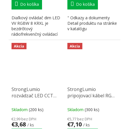
Do košíka
Do košíka
Diaľkový ovládač dim LED
" Odkazy a dokumenty
VV RGBW 8 KRXL je
Detail produktu na stránke
bezdrôtový
v katalógu
rádiofrekvenčný ovládací
systém, jedného ovládača
a niekoľko...
Akcia
Akcia
StrongLumio
StrongLumio
rozvádzač LED CCT
pripojovací kábel RGB
0,5m
LED pásik - rozvádzač
Skladom
(200 ks)
Skladom
(300 ks)
€2,99 bez DPH
€5,77 bez DPH
€3,68
€7,10
/ ks
/ ks