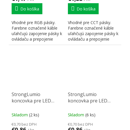
Do košíka
Do košíka
Vhodné pre RGB pásky.
Vhodné pre CCT pásky.
Farebne označené káble
Farebne označené káble
uľahčujú zapojenie pásky k
uľahčujú zapojenie pásky k
ovládaču a prepojenie
ovládaču a prepojenie
pásikov medzi sebou.
pásikov medzi sebou.
StrongLumio
StrongLumio
koncovka pre LED
koncovka pre LED
pásik Neon s otvorom
pásik neon bez otvoru
Skladom
(2 ks)
Skladom
(6 ks)
€0,70 bez DPH
€0,70 bez DPH
€0,86
€0,86