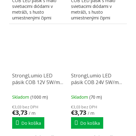
COB LED pásik s málo
COB LED pásik s málo
svietiacimi diódami v
svietiacimi diódami v
metráži, s husto
metráži, s husto
umiestnenými čipmi
umiestnenými čipmi
zaisťujúcim súvislú líniu.
zaisťujúcim súvislú líniu.
Farba...
Farba...
StrongLumio LED
StrongLumio LED
pásik COB 12V 5W/m
pásik COB 24V 5W/m
(320 LED/m) 8mm,
(320 LED/m) 8mm,
biela teplá
biela studená
Skladom
(1000 m)
Skladom
(70 m)
€3,03 bez DPH
€3,03 bez DPH
€3,73
€3,73
/ m
/ m
Do košíka
Do košíka