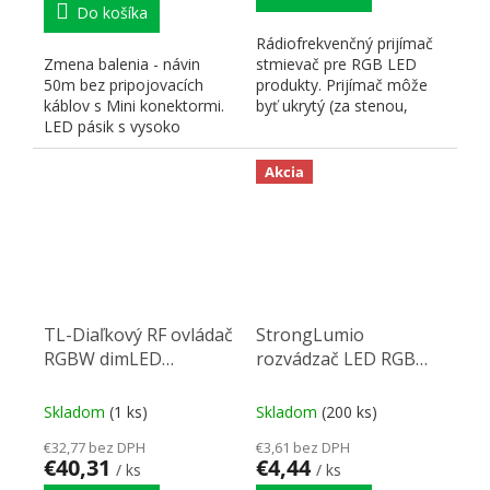
Do košíka
Rádiofrekvenčný prijímač
Zmena balenia - návin
stmievač pre RGB LED
50m bez pripojovacích
produkty. Prijímač môže
káblov s Mini konektormi.
byť ukrytý (za stenou,
LED pásik s vysoko
sadrokartónom či v...
akostnými
komponentmi,...
Akcia
TL-Diaľkový RF ovládač
StrongLumio
RGBW dimLED
rozvádzač LED RGB
8kanálový
0,5m
Skladom
(1 ks)
Skladom
(200 ks)
€32,77 bez DPH
€3,61 bez DPH
€40,31
€4,44
/ ks
/ ks