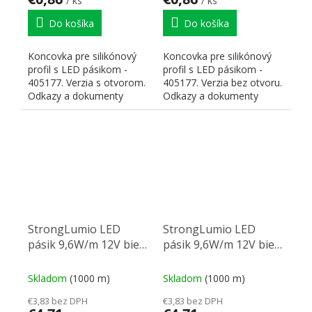
/ ks
/ ks
Do košíka
Do košíka
Koncovka pre silikónový
Koncovka pre silikónový
profil s LED pásikom -
profil s LED pásikom -
405177. Verzia s otvorom.
405177. Verzia bez otvoru.
Odkazy a dokumenty
Odkazy a dokumenty
Detail produktu na...
Detail produktu na...
StrongLumio LED
StrongLumio LED
pásik 9,6W/m 12V biela
pásik 9,6W/m 12V biela
studená
teplá
Skladom
(1000 m)
Skladom
(1000 m)
€3,83 bez DPH
€3,83 bez DPH