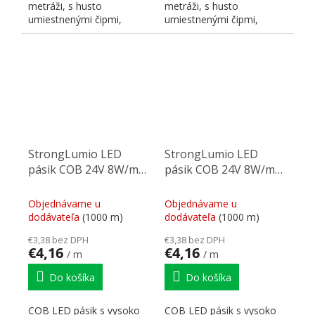
metráži, s husto
metráži, s husto
umiestnenými čipmi,
umiestnenými čipmi,
zaisťujúcimi súvislú líniu.
zaisťujúcimi súvislú líniu,
Farba...
farba...
StrongLumio LED
StrongLumio LED
pásik COB 24V 8W/m
pásik COB 24V 8W/m
(320 LED/m) 5mm,
(320 LED/m) 5mm,
biela neutrální
biela teplá
Objednávame u
Objednávame u
dodávateľa
(1000 m)
dodávateľa
(1000 m)
€3,38 bez DPH
€3,38 bez DPH
€4,16
€4,16
/ m
/ m
Do košíka
Do košíka
COB LED pásik s vysoko
COB LED pásik s vysoko