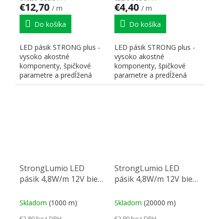
€12,70
€4,40
/ m
/ m
Do košíka
Do košíka
LED pásik STRONG plus -
LED pásik STRONG plus -
vysoko akostné
vysoko akostné
komponenty, špičkové
komponenty, špičkové
parametre a predĺžená
parametre a predĺžená
záruka 5 rokov.
záruka 5 rokov.
Prevedenie Constant...
Prevedenie Constant...
StrongLumio LED
StrongLumio LED
pásik 4,8W/m 12V biela
pásik 4,8W/m 12V biela
studená
teplá
Skladom
(1000 m)
Skladom
(20000 m)
€2,80 bez DPH
€2,80 bez DPH