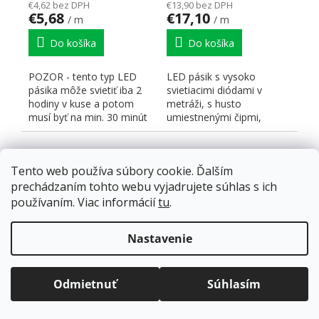
€4,62 bez DPH
€13,90 bez DPH
€5,68
€17,10
/ m
/ m
Do košíka
Do košíka
POZOR - tento typ LED
LED pásik s vysoko
pásika môže svietiť iba 2
svietiacimi diódami v
hodiny v kuse a potom
metráži, s husto
musí byť na min. 30 minút
umiestnenými čipmi,
vypnutý, inak môže...
zaisťujúcimi takmer súvislú
líniu,...
Tento web používa súbory cookie. Ďalším
prechádzaním tohto webu vyjadrujete súhlas s ich
používaním. Viac informácií
tu
.
Doprava zadarmo
pre balíkové zásielky v hodnote
nad
120 EUR*
.
Nastavenie
Viac informácií o doprave a platbe.
StrongLumio LED
StrongLumio LED
Balíky zasielame už od
4 EUR
.
pásik 24V 5v1 14,4W/m
pásik 24V COB 14W/m
ZRÝCHĽUJEME.
Odmietnuť
Súhlasím
(60 LED/m) RGBCCT
(512 LED/m)- 10mm -
neutrálna biela
Skladom
(500 m)
Skladom
(10000 m)