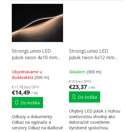
zaisťujúcimi súvislú líniu,
farba...
StrongLumio LED
StrongLumio LED
pásik neon 4x10 mm
pásik neon 6x12 mm
24V 9,6W (168 LED/m)
24V 9,6W (168 LED/m)
IP67 biela teplá
IP67 biela neutrální
Objednávame u
Skladom
(300 m)
dodávateľa
(500 m)
€19 bez DPH
€23,37
€11,78 bez DPH
/ m
€14,49
/ m
Do košíka
Do košíka
Ohybný LED pásik s nízkou
Odkazy a dokumenty
svietivosťou vhodný ako
Odkaz na vypínače a
dekoračné osvetlenie.
senzory Odkaz na diaľkové
Vyrobené spoločnou