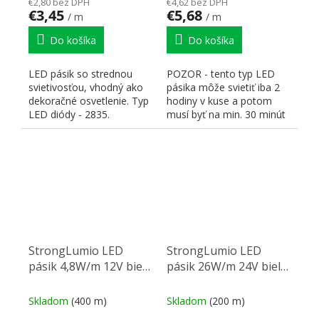
€2,80 bez DPH
€4,62 bez DPH
€3,45
€5,68
/ m
/ m
Do košíka
Do košíka
LED pásik so strednou
POZOR - tento typ LED
svietivosťou, vhodný ako
pásika môže svietiť iba 2
dekoračné osvetlenie. Typ
hodiny v kuse a potom
LED diódy - 2835.
musí byť na min. 30 minút
Pripevnenie pomocou...
vypnutý, inak môže...
StrongLumio LED
StrongLumio LED
pásik 4,8W/m 12V biela
pásik 26W/m 24V biela
studená IP65
studená 304 LED/m
Skladom
(400 m)
Skladom
(200 m)