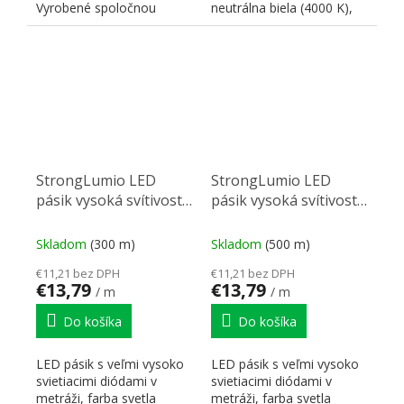
Vyrobené spoločnou
neutrálna biela (4000 K),
extrúziou LED pásku a...
index podania farieb...
StrongLumio LED
StrongLumio LED
pásik vysoká svítivost
pásik vysoká svítivost
24V 12W/m (160
24V 12W/m (160
LED/m) 8mm, biela
LED/m) 8mm, biela
Skladom
(300 m)
Skladom
(500 m)
studená
neutrální
€11,21 bez DPH
€11,21 bez DPH
€13,79
€13,79
/ m
/ m
Do košíka
Do košíka
LED pásik s veľmi vysoko
LED pásik s veľmi vysoko
svietiacimi diódami v
svietiacimi diódami v
metráži, farba svetla
metráži, farba svetla