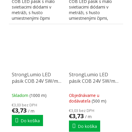
COB LED pásik s málo
COB LED pásik s málo
svietiacimi diódami v
svietiacimi diódami v
metráži, s husto
metráži, s husto
umiestnenými čipmi
umiestnenými čipmi,
zaisťujúcim súvislú líniu.
zaisťujúcimi súvislú líniu,
Farba...
farba...
StrongLumio LED
StrongLumio LED
pásik COB 24V 5W/m
pásik COB 24V 5W/m
(320 LED/m) 8mm,
(320 LED/m) 8mm,
biela neutrální
biela teplá
Skladom
(1000 m)
Objednávame u
dodávateľa
(500 m)
€3,03 bez DPH
€3,73
€3,03 bez DPH
/ m
€3,73
/ m
Do košíka
Do košíka