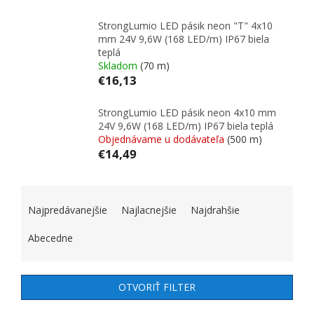
StrongLumio LED pásik neon "T" 4x10
mm 24V 9,6W (168 LED/m) IP67 biela
teplá
Skladom
(70 m)
€16,13
StrongLumio LED pásik neon 4x10 mm
24V 9,6W (168 LED/m) IP67 biela teplá
Objednávame u dodávateľa
(500 m)
€14,49
RADENIE PRODUKTOV
Najpredávanejšie
Najlacnejšie
Najdrahšie
Abecedne
OTVORIŤ FILTER