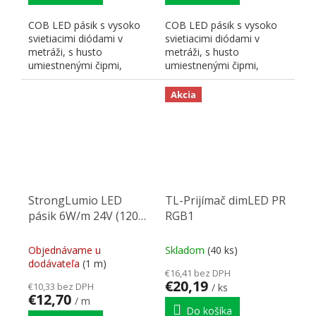
COB LED pásik s vysoko
COB LED pásik s vysoko
svietiacimi diódami v
svietiacimi diódami v
metráži, s husto
metráži, s husto
umiestnenými čipmi,
umiestnenými čipmi,
zaisťujúcimi súvislú líniu,
zaisťujúcimi súvislú líniu,
farba...
farba...
Akcia
StrongLumio LED
TL-Prijímač dimLED PR
pásik 6W/m 24V (120
RGB1
LED/m) 8mm CRI90
biela teplá (5 let
Objednávame u
Skladom
(40 ks)
záruka)
dodávateľa
(1 m)
€16,41 bez DPH
€20,19
€10,33 bez DPH
/ ks
€12,70
/ m
Do košíka