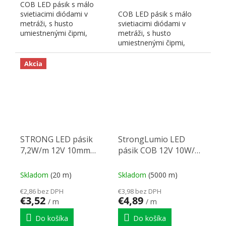
COB LED pásik s málo
svietiacimi diódami v
COB LED pásik s málo
metráži, s husto
svietiacimi diódami v
umiestnenými čipmi,
metráži, s husto
zaisťujúcimi súvislú líniu,
umiestnenými čipmi,
farba...
zaisťujúcimi súvislú líniu,
farba...
Akcia
STRONG LED pásik
StrongLumio LED
7,2W/m 12V 10mm
pásik COB 12V 10W/m
biela studená IP65
(480 LED/m) 8mm,
biela studená
Skladom
(20 m)
Skladom
(5000 m)
€2,86 bez DPH
€3,98 bez DPH
€3,52
€4,89
/ m
/ m
Do košíka
Do košíka