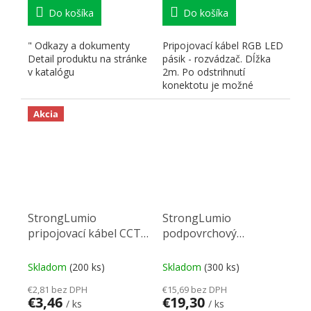
Do košíka
Do košíka
" Odkazy a dokumenty
Pripojovací kábel RGB LED
Detail produktu na stránke
pásik - rozvádzač. Dĺžka
v katalógu
2m. Po odstrihnutí
konektotu je možné
zapojiť aj do riadiacej...
Akcia
StrongLumio
StrongLumio
pripojovací kábel CCT
podpovrchový
2m
vypínač/stmievač 12-
24V - 3PIN
Skladom
(200 ks)
Skladom
(300 ks)
€2,81 bez DPH
€15,69 bez DPH
€3,46
€19,30
/ ks
/ ks