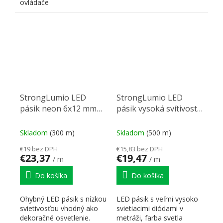
ovládače
extrúziou LED pásku a...
StrongLumio LED
StrongLumio LED
pásik neon 6x12 mm
pásik vysoká svítivost
24V 9,6W (168 LED/m)
24V 20W/m(240
IP67 biela teplá
LED/m) 10mm, biela
Skladom
(300 m)
Skladom
(500 m)
neutrální
€19 bez DPH
€15,83 bez DPH
€23,37
€19,47
/ m
/ m
Do košíka
Do košíka
Ohybný LED pásik s nízkou
LED pásik s veľmi vysoko
svietivosťou vhodný ako
svietiacimi diódami v
dekoračné osvetlenie.
metráži, farba svetla