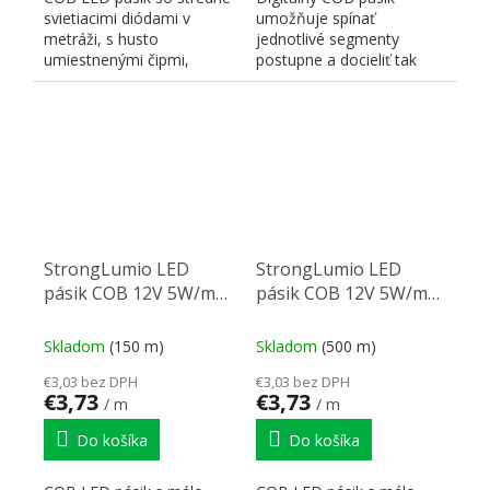
svietiacimi diódami v
umožňuje spínať
metráži, s husto
jednotlivé segmenty
umiestnenými čipmi,
postupne a docieliť tak
zaisťujúcimi súvislú líniu,
rôzne dynamické efekty.
farba...
StrongLumio LED
StrongLumio LED
pásik COB 12V 5W/m
pásik COB 12V 5W/m
(320 LED/m) 8mm,
(320 LED/m) 8mm,
biela studená
biela neutrální
Skladom
(150 m)
Skladom
(500 m)
€3,03 bez DPH
€3,03 bez DPH
€3,73
€3,73
/ m
/ m
Do košíka
Do košíka