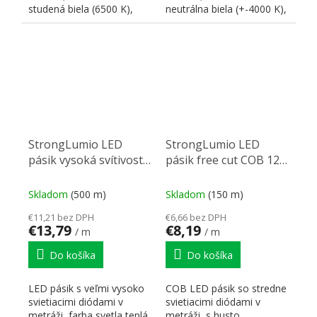
studená biela (6500 K),
neutrálna biela (+-4000 K),
index podania farieb...
index podania farieb...
StrongLumio LED
StrongLumio LED
pásik vysoká svítivost
pásik free cut COB 12V
24V 12W/m (160
12W/m (528 LED/m)
LED/m) 8mm, biela
8mm, biela studená
Skladom
(500 m)
Skladom
(150 m)
teplá
€11,21 bez DPH
€6,66 bez DPH
€13,79
€8,19
/ m
/ m
Do košíka
Do košíka
LED pásik s veľmi vysoko
COB LED pásik so stredne
svietiacimi diódami v
svietiacimi diódami v
metráži, farba svetla teplá
metráži, s husto