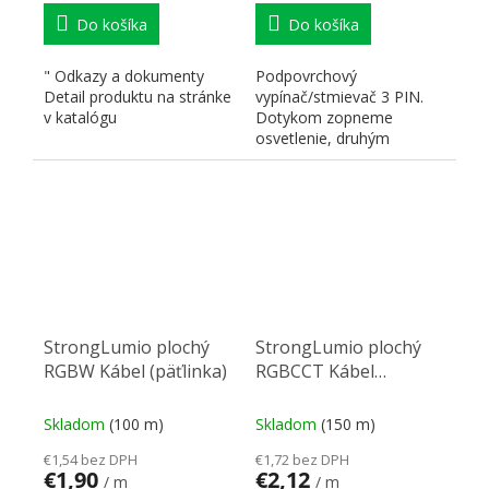
Do košíka
Do košíka
" Odkazy a dokumenty
Podpovrchový
Detail produktu na stránke
vypínač/stmievač 3 PIN.
v katalógu
Dotykom zopneme
osvetlenie, druhým
dotykom vypneme. Dlhým
dotykom dôjde k...
StrongLumio plochý
StrongLumio plochý
RGBW Kábel (päťlinka)
RGBCCT Kábel
(šesťlinka)
Skladom
(100 m)
Skladom
(150 m)
€1,54 bez DPH
€1,72 bez DPH
€1,90
€2,12
/ m
/ m