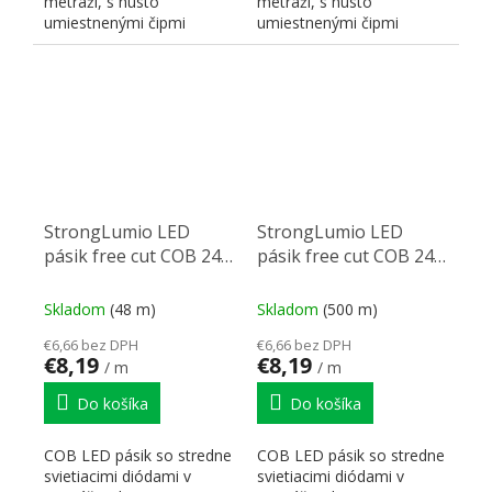
metráži, s husto
metráži, s husto
umiestnenými čipmi
umiestnenými čipmi
zaisťujúcimi súvislú líniu.
zaisťujúcimi súvislú líniu.
Farba...
Farba...
StrongLumio LED
StrongLumio LED
pásik free cut COB 24V
pásik free cut COB 24V
12W/m (528 LED/m)
12W/m (528 LED/m)
8mm, biela studená
8mm, biela neutrální
Skladom
(48 m)
Skladom
(500 m)
€6,66 bez DPH
€6,66 bez DPH
€8,19
€8,19
/ m
/ m
Do košíka
Do košíka
COB LED pásik so stredne
COB LED pásik so stredne
svietiacimi diódami v
svietiacimi diódami v