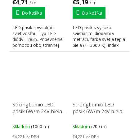
€4,71
€5,19
/ m
/ m
Do košíka
Do košíka
LED pásik s vysokou
LED pásik s vysoko
svietivosťou. Typ LED
svietiacimi diódami v
diódy - 2835. Pripevnenie
metráži, farba svetla teplá
pomocou obojstrannej
biela (+- 3000 K), index
lepiacej pásky 3 M. Farba...
podania farieb (CRI)...
StrongLumio LED
StrongLumio LED
pásik 6W/m 24V biela
pásik 6W/m 24V biela
neutrálna
studená
Skladom
(1000 m)
Skladom
(200 m)
€4,22 bez DPH
€4,22 bez DPH