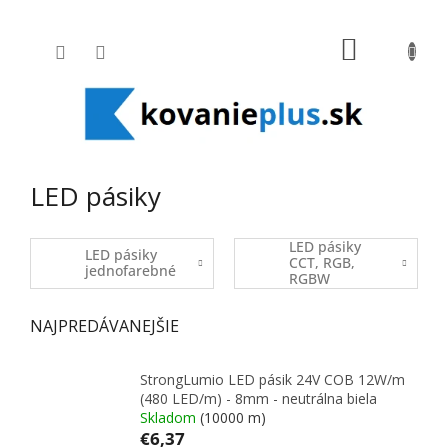
Prejsť na obsah
NÁKUPNÝ
LED pásiky
LED pásiky
LED pásiky
CCT, RGB,
jednofarebné
RGBW
NAJPREDÁVANEJŠIE
StrongLumio LED pásik 24V COB 12W/m
(480 LED/m) - 8mm - neutrálna biela
Skladom
(10000 m)
€6,37