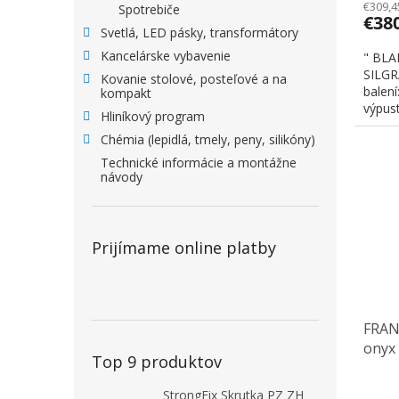
€309,4
Spotrebiče
€38
Svetlá, LED pásky, transformátory
Kancelárske vybavenie
" BLA
SILGR
Kovanie stolové, posteľové a na
balení
kompakt
výpust
Hliníkový program
Chémia (lepidlá, tmely, peny, silikóny)
Technické informácie a montážne
návody
Prijímame online platby
FRAN
onyx
Top 9 produktov
StrongFix Skrutka PZ ZH