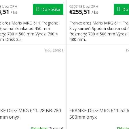
3 bez DPH
€207,73 bez DPH
Do košíka
Do 
5,51
€255,51
/ ks
/ ks
e drez Maris MRG 611 Fragranit
Franke drez Maris MRG 611 Fra
Spodná skrinka od 450 mm
Sivý kameň Spodná skrinka od
ry: 780 × 500 mm Výrez: 760 ×
Rozmery: 780 × 500 mm Výrez: 
m Drez: 35...
480 mm...
Kód:
264901
K
KE Drez MRG 611-78 BB 780
FRANKE Drez MRG 611-62 6
0mm onyx
500mm onyx
Skladom
(5 sada)
Skla