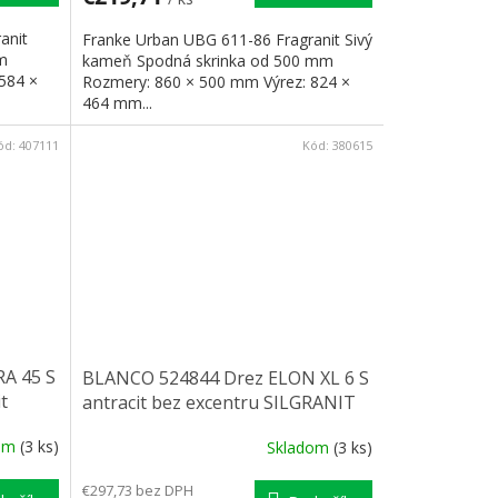
anit
Franke Urban UBG 611-86 Fragranit Sivý
m
kameň Spodná skrinka od 500 mm
584 ×
Rozmery: 860 × 500 mm Výrez: 824 ×
464 mm...
ód:
407111
Kód:
380615
A 45 S
BLANCO 524844 Drez ELON XL 6 S
t
antracit bez excentru SILGRANIT
PuraDur
dom
(3 ks)
Skladom
(3 ks)
€297,73 bez DPH