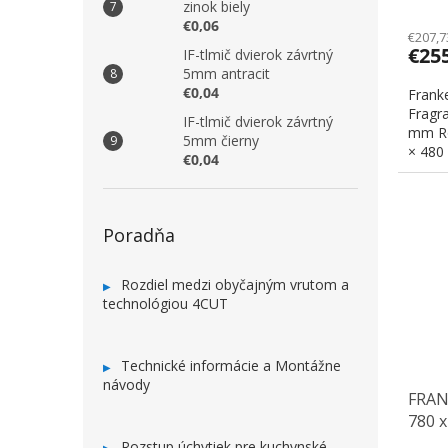
zinok biely
€0,06
€207,7
€25
IF-tlmič dvierok závrtný
5mm antracit
€0,04
Frank
Fragr
IF-tlmič dvierok závrtný
mm Ro
5mm čierny
× 480
€0,04
Poradňa
Rozdiel medzi obyčajným vrutom a
technológiou 4CUT
Technické informácie a Montážne
návody
FRAN
780 x
Rozstup úchytiek pre kuchynské