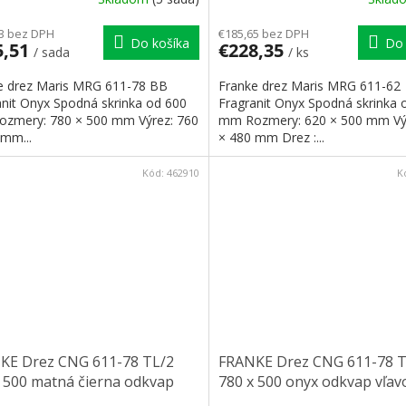
3 bez DPH
€185,65 bez DPH
Do košíka
Do 
5,51
€228,35
/ sada
/ ks
e drez Maris MRG 611-78 BB
Franke drez Maris MRG 611-62
anit Onyx Spodná skrinka od 600
Fragranit Onyx Spodná skrinka 
zmery: 780 × 500 mm Výrez: 760
mm Rozmery: 620 × 500 mm Vý
 mm...
× 480 mm Drez :...
Kód:
462910
K
KE Drez CNG 611-78 TL/2
FRANKE Drez CNG 611-78 T
 500 matná čierna odkvap
780 x 500 onyx odkvap vľav