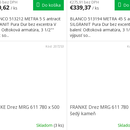
5 bez DPH
€275,91 bez DPH
Do košíka
Do 
0,62
€339,37
/ ks
/ ks
NCO 513212 METRA 5 S antracit
BLANCO 513194 METRA 45 S an
ANIT Pura Dur bez excentra V
SILGRANIT Pura Dur bez excent
: Odtoková armatúra, 3 1/2""
balení: Odtoková armatúra, 3 1/
 so...
výpusť so...
Kód:
207253
K
KE Drez MRG 611 780 x 500
FRANKE Drez MRG 611 780 
šedý kameň
Skladom
(3 ks)
Skla