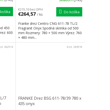
€215,10 bez DPH
košíka
Do košíka
€264,57
/ ks
Franke drez Centro CNG 611-78 TL/2
od 450
Fragranit Onyx Spodná skrinka od 500
rez: 600
mm Rozmery: 780 × 500 mm Výrez: 760
× 480 mm...
ód:
462914
Kód:
284918
L/7
FRANKE Drez BSG 611-78/39 780 x
o
435 onyx