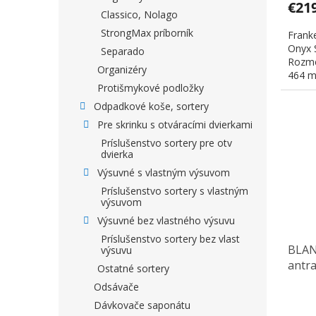
€21
Classico, Nolago
StrongMax príborník
Frank
Onyx 
Separado
Rozme
Organizéry
464 m
Protišmykové podložky
Odpadkové koše, sortery
Pre skrinku s otváracími dvierkami
Príslušenstvo sortery pre otv
dvierka
Výsuvné s vlastným výsuvom
Príslušenstvo sortery s vlastným
výsuvom
Výsuvné bez vlastného výsuvu
Príslušenstvo sortery bez vlast
BLAN
výsuvu
antra
Ostatné sortery
Pura
Odsávače
Dávkovače saponátu