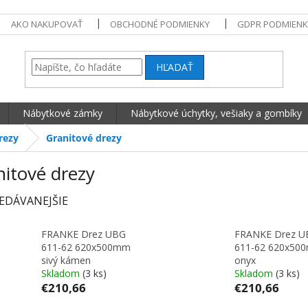
AKO NAKUPOVAŤ
OBCHODNÉ PODMIENKY
GDPR PODMIENK
HĽADAŤ
Nábytkové zámky
Nábytkové úchytky, vešiaky a gombíky
rezy
Granitové drezy
nitové drezy
EDÁVANEJŠIE
FRANKE Drez UBG
FRANKE Drez U
611-62 620x500mm
611-62 620x50
sivý kámen
onyx
Skladom
(3 ks)
Skladom
(3 ks)
€210,66
€210,66