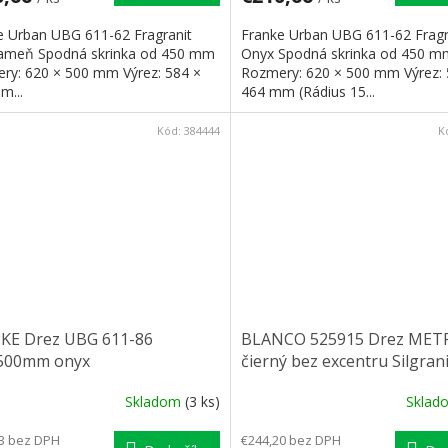
e Urban UBG 611-62 Fragranit
Franke Urban UBG 611-62 Fragr
kameň Spodná skrinka od 450 mm
Onyx Spodná skrinka od 450 m
ry: 620 × 500 mm Výrez: 584 ×
Rozmery: 620 × 500 mm Výrez: 
m...
464 mm (Rádius 15...
Kód:
384444
K
KE Drez UBG 611-86
BLANCO 525915 Drez METR
500mm onyx
čierný bez excentru Silgrani
PuraDur
Skladom
(3 ks)
Skla
3 bez DPH
€244,20 bez DPH