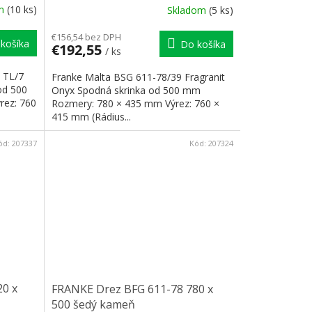
om
(10 ks)
Skladom
(5 ks)
€156,54 bez DPH
košíka
Do košíka
€192,55
/ ks
 TL/7
Franke Malta BSG 611-78/39 Fragranit
od 500
Onyx Spodná skrinka od 500 mm
rez: 760
Rozmery: 780 × 435 mm Výrez: 760 ×
415 mm (Rádius...
ód:
207337
Kód:
207324
20 x
FRANKE Drez BFG 611-78 780 x
500 šedý kameň