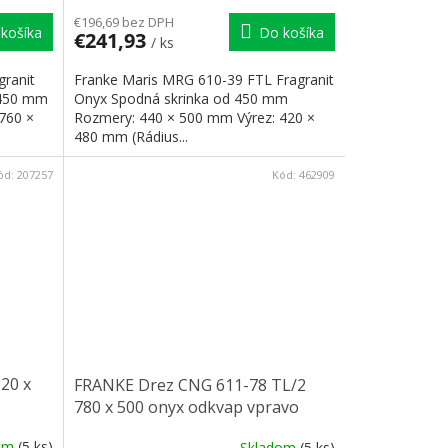
€196,69 bez DPH
košíka
Do košíka
€241,93
/ ks
granit
Franke Maris MRG 610-39 FTL Fragranit
 450 mm
Onyx Spodná skrinka od 450 mm
760 ×
Rozmery: 440 × 500 mm Výrez: 420 ×
480 mm (Rádius...
ód:
207257
Kód:
462909
20 x
FRANKE Drez CNG 611-78 TL/2
780 x 500 onyx odkvap vpravo
dom
(5 ks)
Skladom
(5 ks)