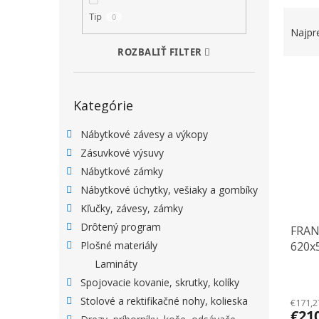
RADEN
Tip
0
Najpr
ROZBALIŤ FILTER
VÝPIS
Preskočiť kategórie
Kategórie
Nábytkové závesy a výkopy
Zásuvkové výsuvy
Nábytkové zámky
Nábytkové úchytky, vešiaky a gombíky
Kľučky, závesy, zámky
Drôtený program
FRAN
620x
Plošné materiály
Lamináty
Spojovacie kovanie, skrutky, kolíky
Stolové a rektifikačné nohy, kolieska
€171,2
€21