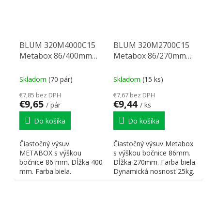
BLUM 320M4000C15
BLUM 320M2700C15
Metabox 86/400mm
Metabox 86/270mm
R901bie
R901bie
Skladom
(70 pár)
Skladom
(15 ks)
€7,85 bez DPH
€7,67 bez DPH
€9,65
€9,44
/ pár
/ ks
Do košíka
Do košíka
Čiastočný výsuv
Čiastočný výsuv Metabox
METABOX s výškou
s výškou bočnice 86mm.
bočnice 86 mm. Dĺžka 400
Dĺžka 270mm. Farba biela.
mm. Farba biela.
Dynamická nosnosť 25kg.
Dynamická nosnosť 25 kg.
Čelné príchytky: na...
Čelné príchytky:...