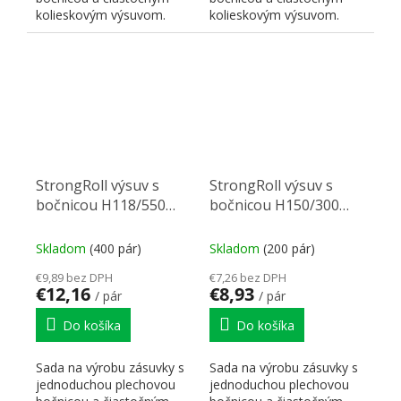
kolieskovým výsuvom.
kolieskovým výsuvom.
Menovitá dĺžka výsuvu
Menovitá dĺžka výsuvu
NL,...
NL,...
StrongRoll výsuv s
StrongRoll výsuv s
bočnicou H118/550
bočnicou H150/300
biely
biely
Skladom
(400 pár)
Skladom
(200 pár)
€9,89 bez DPH
€7,26 bez DPH
€12,16
€8,93
/ pár
/ pár
Do košíka
Do košíka
Sada na výrobu zásuvky s
Sada na výrobu zásuvky s
jednoduchou plechovou
jednoduchou plechovou