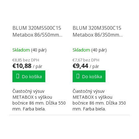
BLUM 320M5500C15
BLUM 320M3500C15
Metabox 86/550mm
Metabox 86/350mm
R901bie
R901bie
Skladom
(40 pár)
Skladom
(40 pár)
€8,85 bez DPH
€7,67 bez DPH
€10,88
€9,44
/ pár
/ pár
Do košíka
Do košíka
Čiastočný výsuv
Čiastočný výsuv
METABOX s výškou
METABOX s výškou
bočnice 86 mm. Dĺžka 550
bočnice 86 mm. Dĺžka 350
mm. Farba biela.
mm. Farba biela.
Dynamická nosnosť 25 kg.
Dynamická nosnosť 25 kg.
Čelné príchytky:...
Čelné príchytky:...