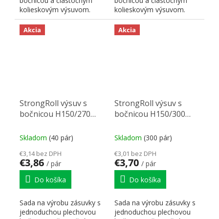
bočnicou a čiastočným
bočnicou a čiastočným
kolieskovým výsuvom.
kolieskovým výsuvom.
Menovitá dĺžka výsuvu
Menovitá dĺžka výsuvu
NL,...
NL,...
Akcia
Akcia
StrongRoll výsuv s
StrongRoll výsuv s
bočnicou H150/270
bočnicou H150/300
biely
sivý
Skladom
(40 pár)
Skladom
(300 pár)
€3,14 bez DPH
€3,01 bez DPH
€3,86
€3,70
/ pár
/ pár
Do košíka
Do košíka
Sada na výrobu zásuvky s
Sada na výrobu zásuvky s
jednoduchou plechovou
jednoduchou plechovou