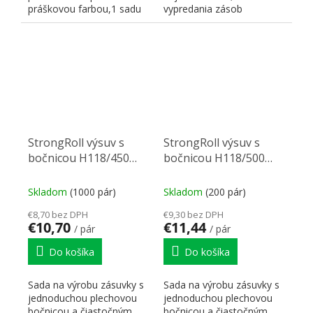
práškovou farbou,1 sadu
vypredania zásob
korpusových koľajničiek...
StrongRoll výsuv s
StrongRoll výsuv s
bočnicou H118/450
bočnicou H118/500
biely
biely
Skladom
(1000 pár)
Skladom
(200 pár)
€8,70 bez DPH
€9,30 bez DPH
€10,70
€11,44
/ pár
/ pár
Do košíka
Do košíka
Sada na výrobu zásuvky s
Sada na výrobu zásuvky s
jednoduchou plechovou
jednoduchou plechovou
bočnicou a čiastočným
bočnicou a čiastočným