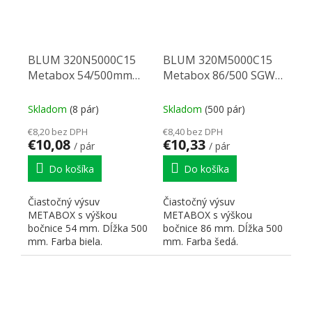
BLUM 320N5000C15
BLUM 320M5000C15
Metabox 54/500mm
Metabox 86/500 SGWA
R901bie
sivý
Skladom
(8 pár)
Skladom
(500 pár)
€8,20 bez DPH
€8,40 bez DPH
€10,08
€10,33
/ pár
/ pár
Do košíka
Do košíka
Čiastočný výsuv
Čiastočný výsuv
METABOX s výškou
METABOX s výškou
bočnice 54 mm. Dĺžka 500
bočnice 86 mm. Dĺžka 500
mm. Farba biela.
mm. Farba šedá.
Dynamická nosnosť 25 kg.
Dynamická nosnosť 25 kg.
Čelný príchyt:...
Čelné príchytky:...