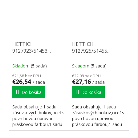
HETTICH
HETTICH
9127923/51453
9127925/51455
Multitech 214/500 biely
Multitech 214/550 biely
Skladom
(5 sada)
Skladom
(5 sada)
€21,58 bez DPH
€22,08 bez DPH
€26,54
€27,16
/ sada
/ sada
Do košíka
Do košíka
Sada obsahuje 1 sadu
Sada obsahuje 1 sadu
zásuvkových bokov,oceľ s
zásuvkových bokov,oceľ s
povrchovou úpravou
povrchovou úpravou
práškovou farbou,1 sadu
práškovou farbou,1 sadu
korpusových koľajničiek...
korpusových koľajničiek...