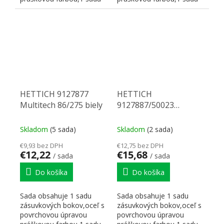
korpusových koľajničiek...
korpusových koľajničiek...
HETTICH 9127877
HETTICH
Multitech 86/275 biely
9127887/50023
Multitech 86/550 biely
Skladom
(5 sada)
Skladom
(2 sada)
€9,93 bez DPH
€12,75 bez DPH
€12,22
€15,68
/ sada
/ sada
Do košíka
Do košíka
Sada obsahuje 1 sadu
Sada obsahuje 1 sadu
zásuvkových bokov,oceľ s
zásuvkových bokov,oceľ s
povrchovou úpravou
povrchovou úpravou