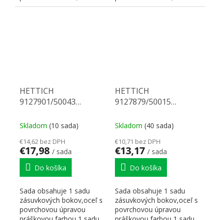
korpusových koľajničiek...
korpusových koľajničiek...
HETTICH
HETTICH
9127901/50043
9127879/50015
Multitech 118/550 biely
Multitech 86/350 biely
Skladom
(10 sada)
Skladom
(40 sada)
€14,62 bez DPH
€10,71 bez DPH
€17,98
€13,17
/ sada
/ sada
Do košíka
Do košíka
Sada obsahuje 1 sadu
Sada obsahuje 1 sadu
zásuvkových bokov,oceľ s
zásuvkových bokov,oceľ s
povrchovou úpravou
povrchovou úpravou
práškovou farbou,1 sadu
práškovou farbou,1 sadu