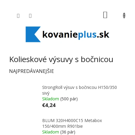
Prejsť na obsah
NÁKUPNÝ
Kolieskové výsuvy s bočnicou
NAJPREDÁVANEJŠIE
StrongRoll výsuv s bočnicou H150/350
sivý
Skladom
(500 pár)
€4,24
BLUM 320H4000C15 Metabox
150/400mm R901bie
Skladom
(36 pár)