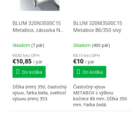
BLUM 320N3500C15
BLUM 320M3500C15
Metabox, zásuvka N
Metabox 86/350 sivý
350mm biela
Skladom
(7 pár)
Skladom
(400 pár)
€8,82 bez DPH
€8,13 bez DPH
€10,85
€10
/ pár
/ pár
Do košíka
Do košíka
Dĺžka (mm) 350, čiastočný
Čiastočný výsuv
výsuv, farba biela, svetlosť
METABOX s výškou
výsuvu (mm) 353.
bočnice 86 mm. Dĺžka 350
mm. Farba šedá.
Dynamická nosnosť 25 kg.
Čelné príchytky:...