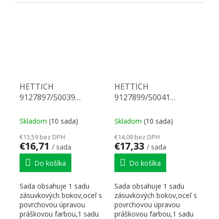
korpusových koľajničiek...
HETTICH
HETTICH
9127897/50039
9127899/50041
Multitech 118/450 biely
Multitech 118/500 biely
Skladom
(10 sada)
Skladom
(10 sada)
€13,59 bez DPH
€14,09 bez DPH
€16,71
€17,33
/ sada
/ sada
Do košíka
Do košíka
Sada obsahuje 1 sadu
Sada obsahuje 1 sadu
zásuvkových bokov,oceľ s
zásuvkových bokov,oceľ s
povrchovou úpravou
povrchovou úpravou
práškovou farbou,1 sadu
práškovou farbou,1 sadu