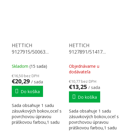
HETTICH
HETTICH
9127915/50063
9127891/51417
Multitech 150/550 biely
Multitech 118/275 biely
Skladom
(15 sada)
Objednávame u
dodávateľa
€16,50 bez DPH
€20,29
€10,77 bez DPH
/ sada
€13,25
/ sada
Do košíka
Do košíka
Sada obsahuje 1 sadu
zásuvkových bokov,oceľ s
Sada obsahuje 1 sadu
povrchovou úpravou
zásuvkových bokov,oceľ s
práškovou farbou,1 sadu
povrchovou úpravou
korpusových koľajničiek...
práškovou farbou,1 sadu