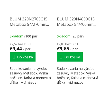
BLUM 320N2700C15
BLUM 320N4000C15
Metabox 54/270mm
Metabox 54/400mm
R901bie
R901bie
Skladom
(100 pár)
Skladom
(20 pár)
€7,67 bez DPH
€7,85 bez DPH
€9,44
€9,65
/ pár
/ pár
Do košíka
Do košíka
Sada kovania na výrobu
Sada kovania na výrobu
zásuvky Metabox. Výška
zásuvky Metabox. Výška
bočnice, farba a menovitá
bočnice, farba a menovitá
dĺžka - viď názov
dĺžka - viď názov
sortimentu.
sortimentu.