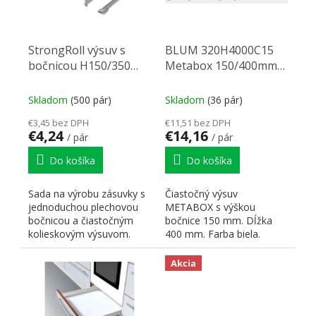
StrongRoll výsuv s
BLUM 320H4000C15
bočnicou H150/350
Metabox 150/400mm
sivý
R901bie
Skladom
(500 pár)
Skladom
(36 pár)
€3,45 bez DPH
€11,51 bez DPH
€4,24
€14,16
/ pár
/ pár
Do košíka
Do košíka
Sada na výrobu zásuvky s
Čiastočný výsuv
jednoduchou plechovou
METABOX s výškou
bočnicou a čiastočným
bočnice 150 mm. Dĺžka
kolieskovým výsuvom.
400 mm. Farba biela.
Menovitá dĺžka výsuvu
Dynamická nosnosť 25 kg.
NL,...
Čelné príchytky:...
Akcia