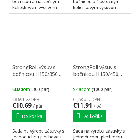
bočnicou a čiastočným
bočnicou a čiastočným
kolieskovým výsuvom.
kolieskovým výsuvom.
Menovitá dĺžka výsuvu
Menovitá dĺžka výsuvu
NL,...
NL,...
StrongRoll výsuv s
StrongRoll výsuv s
bočnicou H150/350
bočnicou H150/450
biely
biely
Skladom
(300 pár)
Skladom
(1000 pár)
€8,69 bez DPH
€9,68 bez DPH
€10,69
€11,91
/ pár
/ pár
Do košíka
Do košíka
Sada na výrobu zásuvky s
Sada na výrobu zásuvky s
jednoduchou plechovou
jednoduchou plechovou