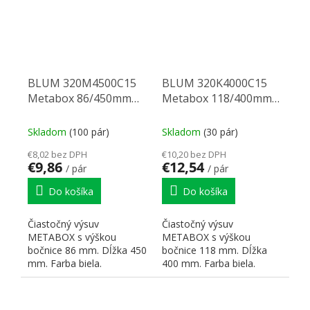
BLUM 320M4500C15
BLUM 320K4000C15
Metabox 86/450mm
Metabox 118/400mm
R901bie
R901bie
Skladom
(100 pár)
Skladom
(30 pár)
€8,02 bez DPH
€10,20 bez DPH
€9,86
€12,54
/ pár
/ pár
Do košíka
Do košíka
Čiastočný výsuv
Čiastočný výsuv
METABOX s výškou
METABOX s výškou
bočnice 86 mm. Dĺžka 450
bočnice 118 mm. Dĺžka
mm. Farba biela.
400 mm. Farba biela.
Dynamická nosnosť 25 kg.
Dynamická nosnosť 25 kg.
Čelné príchytky:...
Čelné príchytky:...