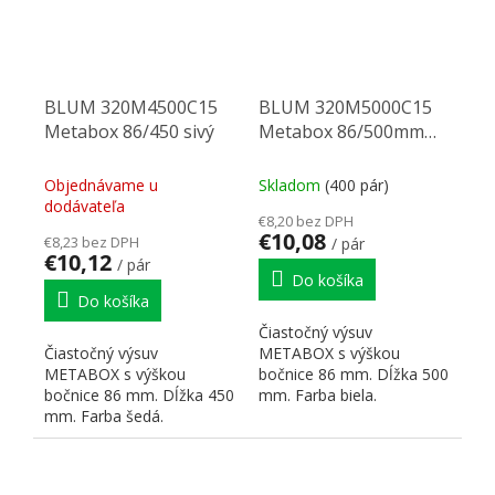
BLUM 320M4500C15
BLUM 320M5000C15
Metabox 86/450 sivý
Metabox 86/500mm
R901bie
Objednávame u
Skladom
(400 pár)
dodávateľa
€8,20 bez DPH
€10,08
€8,23 bez DPH
/ pár
€10,12
/ pár
Do košíka
Do košíka
Čiastočný výsuv
Čiastočný výsuv
METABOX s výškou
METABOX s výškou
bočnice 86 mm. Dĺžka 500
bočnice 86 mm. Dĺžka 450
mm. Farba biela.
mm. Farba šedá.
Dynamická nosnosť 25 kg.
Dynamická nosnosť 25 kg.
Čelné príchytky:...
Čelné príchytky:...