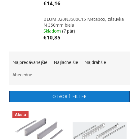
€14,16
BLUM 320N3500C15 Metabox, zásuvka
N 350mm biela
Skladom
(7 pár)
€10,85
RADENIE PRODUKTOV
Najpredávanejšie
Najlacnejšie
Najdrahšie
Abecedne
OTVORIŤ FILTER
VÝPIS PRODUKTOV
Akcia