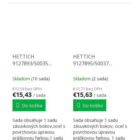
korpusových koľajničiek...
korpusových koľajničiek...
HETTICH
HETTICH
9127893/50035
9127895/50037
Multitech 118/350 biely
Multitech 118/400 biely
Skladom
(10 sada)
Skladom
(2 sada)
€12,54 bez DPH
€12,71 bez DPH
€15,43
€15,63
/ sada
/ sada
Do košíka
Do košíka
Sada obsahuje 1 sadu
Sada obsahuje 1 sadu
zásuvkových bokov,oceľ s
zásuvkových bokov, oceľ s
povrchovou úpravou
povrchovou úpravou
práškovou farbou,1 sadu
práškovou farbou, 1 sadu