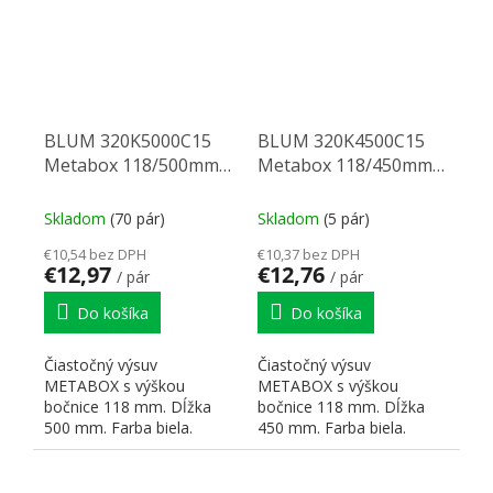
BLUM 320K5000C15
BLUM 320K4500C15
Metabox 118/500mm
Metabox 118/450mm
R901bie
R901bie
Skladom
(70 pár)
Skladom
(5 pár)
€10,54 bez DPH
€10,37 bez DPH
€12,97
€12,76
/ pár
/ pár
Do košíka
Do košíka
Čiastočný výsuv
Čiastočný výsuv
METABOX s výškou
METABOX s výškou
bočnice 118 mm. Dĺžka
bočnice 118 mm. Dĺžka
500 mm. Farba biela.
450 mm. Farba biela.
Dynamická nosnosť 25 kg.
Dynamická nosnosť 25 kg.
Čelné príchytky:...
Čelné príchytky:...