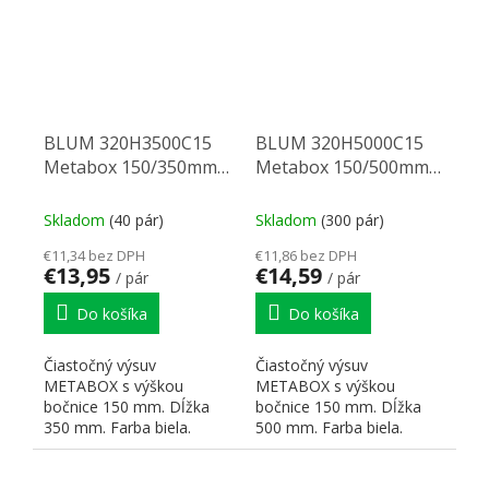
BLUM 320H3500C15
BLUM 320H5000C15
Metabox 150/350mm
Metabox 150/500mm
R901bie
R901bie
Skladom
(40 pár)
Skladom
(300 pár)
€11,34 bez DPH
€11,86 bez DPH
€13,95
€14,59
/ pár
/ pár
Do košíka
Do košíka
Čiastočný výsuv
Čiastočný výsuv
METABOX s výškou
METABOX s výškou
bočnice 150 mm. Dĺžka
bočnice 150 mm. Dĺžka
350 mm. Farba biela.
500 mm. Farba biela.
Dynamická nosnosť 25 kg.
Dynamická nosnosť 25 kg.
Čelné príchytky:...
Čelné príchytky:...