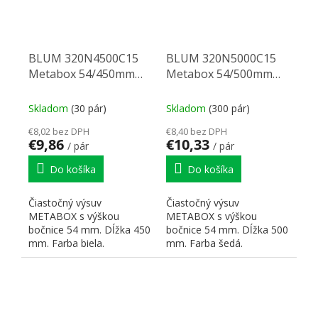
BLUM 320N4500C15
BLUM 320N5000C15
Metabox 54/450mm
Metabox 54/500mm
R901bie
SGWA sivý
Skladom
(30 pár)
Skladom
(300 pár)
€8,02 bez DPH
€8,40 bez DPH
€9,86
€10,33
/ pár
/ pár
Do košíka
Do košíka
Čiastočný výsuv
Čiastočný výsuv
METABOX s výškou
METABOX s výškou
bočnice 54 mm. Dĺžka 450
bočnice 54 mm. Dĺžka 500
mm. Farba biela.
mm. Farba šedá.
Dynamická nosnosť 25 kg.
Dynamická nosnosť 25 kg.
Čelný príchyt:...
Čelný príchyt:...