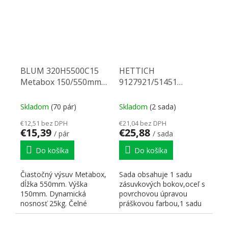
BLUM 320H5500C15
HETTICH
Metabox 150/550mm
9127921/51451
R901bie
Multitech 214/450 biely
Skladom
(70 pár)
Skladom
(2 sada)
€12,51 bez DPH
€21,04 bez DPH
€15,39
€25,88
/ pár
/ sada
Do košíka
Do košíka
Čiastočný výsuv Metabox,
Sada obsahuje 1 sadu
dĺžka 550mm. Výška
zásuvkových bokov,oceľ s
150mm. Dynamická
povrchovou úpravou
nosnosť 25kg. Čelné
práškovou farbou,1 sadu
príchytky: na skrutku
korpusových koľajničiek...
ZSF.1700 L -...