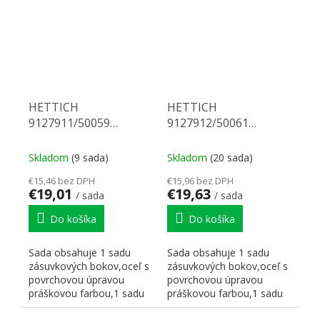
HETTICH
HETTICH
9127911/50059
9127912/50061
Multitech 150/450 biely
Multitech 150/500 biely
Skladom
(9 sada)
Skladom
(20 sada)
€15,46 bez DPH
€15,96 bez DPH
€19,01
€19,63
/ sada
/ sada
Do košíka
Do košíka
Sada obsahuje 1 sadu
Sada obsahuje 1 sadu
zásuvkových bokov,oceľ s
zásuvkových bokov,oceľ s
povrchovou úpravou
povrchovou úpravou
práškovou farbou,1 sadu
práškovou farbou,1 sadu
korpusových koľajničiek...
korpusových koľajničiek...