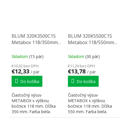
BLUM 320K3500C15
BLUM 320K5500C15
Metabox 118/350mm
Metabox 118/550mm
R901bie
R901bie
Skladom
(15 pár)
Skladom
(30 pár)
€10,02 bez DPH
€11,20 bez DPH
€12,33
€13,78
/ pár
/ pár
Do košíka
Do košíka
Čiastočný výsuv
Čiastočný výsuv
METABOX s výškou
METABOX s výškou
bočnice 118 mm. Dĺžka
bočnice 118 mm. Dĺžka
350 mm. Farba biela.
550 mm. Farba biela.
Dynamická nosnosť 25 kg.
Dynamická nosnosť 25 kg.
Čelné príchytky:...
Čelné príchytky:...