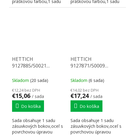
práškovou farbou,1 sadu
práškovou farbou,1 sadu
korpusových koľajničiek...
korpusových koľajničiek...
HETTICH
HETTICH
9127885/50021
9127871/50009
Multitech 86/500 biely
Multitech 54/500 biely
Skladom
(20 sada)
Skladom
(6 sada)
€12,24 bez DPH
€14,02 bez DPH
€15,06
€17,24
/ sada
/ sada
Do košíka
Do košíka
Sada obsahuje 1 sadu
Sada obsahuje 1 sadu
zásuvkových bokov,oceľ s
zásuvkových bokov,oceľ s
povrchovou úpravou
povrchovou úpravou