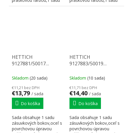
práškovou farbou,1 sadu
práškovou farbou,1 sadu
korpusových koľajničiek...
korpusových koľajničiek...
HETTICH
HETTICH
9127881/50017
9127883/50019
Multitech 86/400 biely
Multitech 86/450 biely
Skladom
(20 sada)
Skladom
(10 sada)
€11,21 bez DPH
€11,71 bez DPH
€13,79
€14,40
/ sada
/ sada
Do košíka
Do košíka
Sada obsahuje 1 sadu
Sada obsahuje 1 sadu
zásuvkových bokov,oceľ s
zásuvkových bokov,oceľ s
povrchovou úpravou
povrchovou úpravou