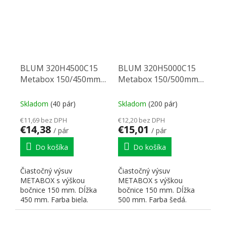
BLUM 320H4500C15
BLUM 320H5000C15
Metabox 150/450mm
Metabox 150/500mm
R901bie
SGWA sivý
Skladom
(40 pár)
Skladom
(200 pár)
€11,69 bez DPH
€12,20 bez DPH
€14,38
€15,01
/ pár
/ pár
Do košíka
Do košíka
Čiastočný výsuv
Čiastočný výsuv
METABOX s výškou
METABOX s výškou
bočnice 150 mm. Dĺžka
bočnice 150 mm. Dĺžka
450 mm. Farba biela.
500 mm. Farba šedá.
Dynamická nosnosť 25 kg.
Dynamická nosnosť 25 kg.
Čelné príchytky:...
Čelné príchytky:...