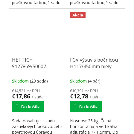
práškovou farbou,1 sadu
práškovou farbou,1 sadu
korpusových koľajničiek...
korpusových koľajničiek...
Akcia
HETTICH
FGV výsuv s bočnicou
9127869/50007
H117/450mm biely
Multitech 54/450 biely
Skladom
(20 sada)
Skladom
(4 pár)
€14,52 bez DPH
€10,39 bez DPH
€17,86
€12,78
/ sada
/ pár
Do košíka
Do košíka
Sada obsahuje 1 sadu
Nosnosť 25 kg. Čelná
zásuvkových bokov,oceľ s
horizontálna a vertikálna
povrchovou úpravou
adjustácia +- 1,5mm. Do