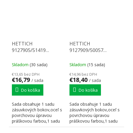
HETTICH
HETTICH
9127905/51419
9127909/50057
Multitech 150/275 biely
Multitech 150/400 biely
Skladom
(30 sada)
Skladom
(15 sada)
€13,65 bez DPH
€14,96 bez DPH
€16,79
€18,40
/ sada
/ sada
Do košíka
Do košíka
Sada obsahuje 1 sadu
Sada obsahuje 1 sadu
zásuvkových bokov,oceľ s
zásuvkových bokov,oceľ s
povrchovou úpravou
povrchovou úpravou
práškovou farbou,1 sadu
práškovou farbou,1 sadu
korpusových koľajničiek...
korpusových koľajničiek...