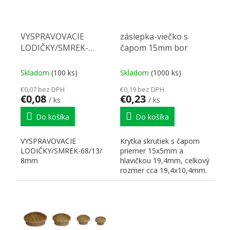
VYSPRAVOVACIE
záslepka-viečko s
LODIČKY/SMREK-
čapom 15mm bor
68/13/8mm
Skladom
(100 ks)
Skladom
(1000 ks)
€0,07 bez DPH
€0,19 bez DPH
€0,08
€0,23
/ ks
/ ks
Do košíka
Do košíka
VYSPRAVOVACIE
Krytka skrutiek s čapom
LODIČKY/SMREK-68/13/
priemer 15x5mm a
8mm
hlavičkou 19,4mm, celkový
rozmer cca 19,4x10,4mm.
Zaslepovacie krytky -...