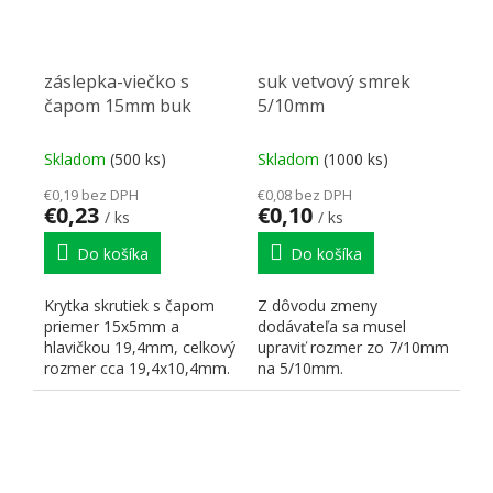
záslepka-viečko s
suk vetvový smrek
čapom 15mm buk
5/10mm
Skladom
(500 ks)
Skladom
(1000 ks)
€0,19 bez DPH
€0,08 bez DPH
€0,23
€0,10
/ ks
/ ks
Do košíka
Do košíka
Krytka skrutiek s čapom
Z dôvodu zmeny
priemer 15x5mm a
dodávateľa sa musel
hlavičkou 19,4mm, celkový
upraviť rozmer zo 7/10mm
rozmer cca 19,4x10,4mm.
na 5/10mm.
Zaslepovacie krytky -...