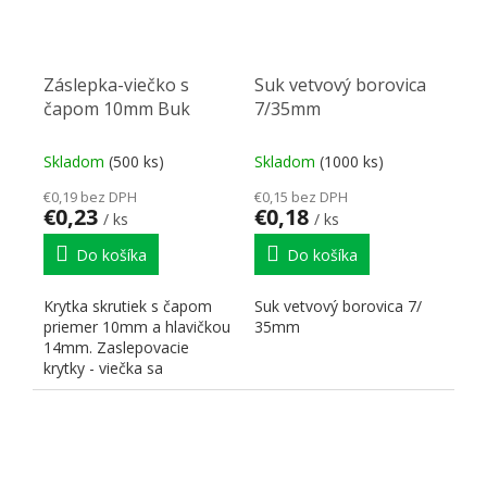
Záslepka-viečko s
Suk vetvový borovica
čapom 10mm Buk
7/35mm
Skladom
(500 ks)
Skladom
(1000 ks)
€0,19 bez DPH
€0,15 bez DPH
€0,23
€0,18
/ ks
/ ks
Do košíka
Do košíka
Krytka skrutiek s čapom
Suk vetvový borovica 7/
priemer 10mm a hlavičkou
35mm
14mm. Zaslepovacie
krytky - viečka sa
používajú na prekrytie
otvorov...