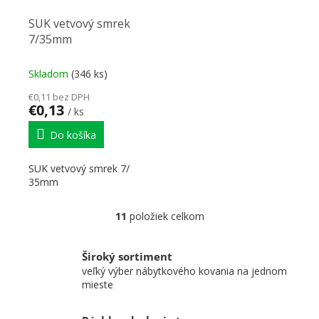
SUK vetvový smrek
7/35mm
Skladom
(346 ks)
€0,11 bez DPH
€0,13
/ ks
Do košíka
SUK vetvový smrek 7/
35mm
11
položiek celkom
Ovládacie prvky výpisu
Široký sortiment
veľký výber nábytkového kovania na jednom
mieste