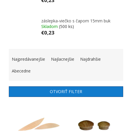
€0,23
záslepka-viečko s čapom 15mm buk
Skladom
(500 ks)
€0,23
RADENIE PRODUKTOV
Najpredávanejšie
Najlacnejšie
Najdrahšie
Abecedne
OTVORIŤ FILTER
VÝPIS PRODUKTOV