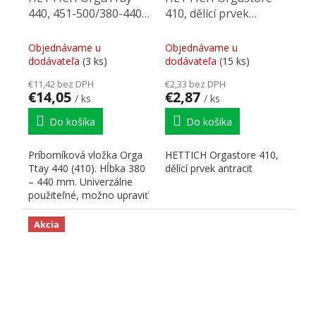
440, 451-500/380-440
410, dělící prvek
mm biely
antracit
Objednávame u
Objednávame u
dodávateľa
(3 ks)
dodávateľa
(15 ks)
€11,42 bez DPH
€2,33 bez DPH
€14,05
€2,87
/ ks
/ ks
Do košíka
Do košíka
Príborníková vložka Orga
HETTICH Orgastore 410,
Ttay 440 (410). Hĺbka 380
dělící prvek antracit
– 440 mm. Univerzálne
použiteľné, možno upraviť
na potrebné...
Akcia