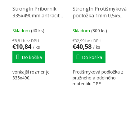
StrongIn Príborník
StrongIn Protišmyková
335x490mm antracit
podložka 1mm 0,5x5m
matný
sivá
Skladom
(40 ks)
Skladom
(300 ks)
€8,81 bez DPH
€32,99 bez DPH
€10,84
€40,58
/ ks
/ ks
Do košíka
Do košíka
vonkajší rozmer je
Protišmyková podložka z
335x490,
pružného a odolného
materiálu TPE