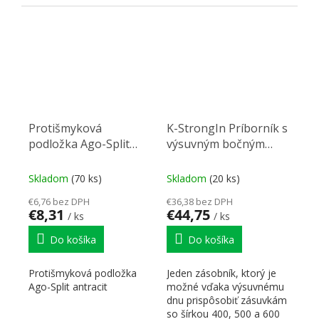
Protišmyková
K-StrongIn Príborník s
podložka Ago-Split
výsuvným bočným
522x474mm antracit
vkladom 330-
525x490mm antracit
Skladom
(70 ks)
Skladom
(20 ks)
€6,76 bez DPH
€36,38 bez DPH
€8,31
€44,75
/ ks
/ ks
Do košíka
Do košíka
Protišmyková podložka
Jeden zásobník, ktorý je
Ago-Split antracit
možné vďaka výsuvnému
dnu prispôsobiť zásuvkám
so šírkou 400, 500 a 600