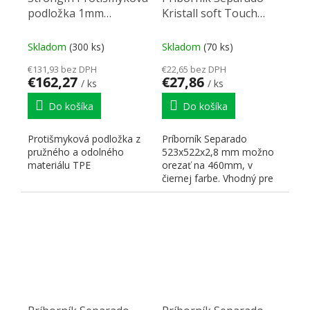
podložka 1mm
Kristall soft Touch
0,5x20m antracit
523x522x2,8mm čierna
Skladom
(300 ks)
Skladom
(70 ks)
€131,93 bez DPH
€22,65 bez DPH
€162,27
€27,86
/ ks
/ ks
Do košíka
Do košíka
Protišmyková podložka z
Príborník Separado
pružného a odolného
523x522x2,8 mm možno
materiálu TPE
orezať na 460mm, v
čiernej farbe. Vhodný pre
kombináciu s
protiskuzovou...