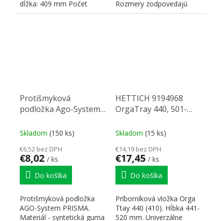
dĺžka: 409 mm Počet
Rozmery zodpovedajú
upevnení pre nože: Pre 4
rozmerom Legrabox v...
veľké...
Protišmyková
HETTICH 9194968
podložka Ago-System
OrgaTray 440, 501-
pre StrongBox (60)
600/441-520 mm biely
antracit 481x474mm
Skladom
(150 ks)
Skladom
(15 ks)
€6,52 bez DPH
€14,19 bez DPH
€8,02
€17,45
/ ks
/ ks
Do košíka
Do košíka
Protišmyková podložka
Príborníková vložka Orga
AGO-System PRISMA.
Ttay 440 (410). Hĺbka 441-
Materiál - syntetická guma
520 mm. Univerzálne