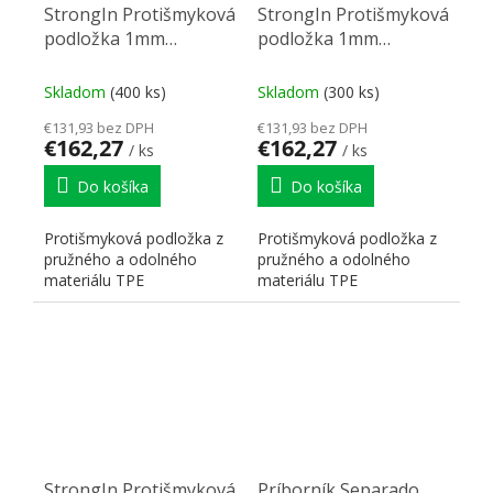
StrongIn Protišmyková
StrongIn Protišmyková
podložka 1mm
podložka 1mm
0,5x20m biela
0,5x20m šedá
Skladom
(400 ks)
Skladom
(300 ks)
€131,93 bez DPH
€131,93 bez DPH
€162,27
€162,27
/ ks
/ ks
Do košíka
Do košíka
Protišmyková podložka z
Protišmyková podložka z
pružného a odolného
pružného a odolného
materiálu TPE
materiálu TPE
StrongIn Protišmyková
Príborník Separado