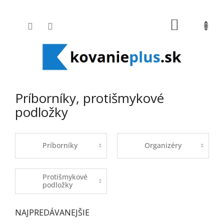
Prejsť na obsah
NÁKUPNÝ
Príborníky, protišmykové
podložky
Príborníky
Organizéry
Protišmykové
podložky
NAJPREDÁVANEJŠIE