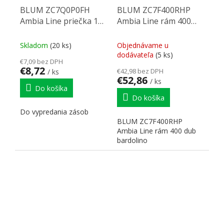
BLUM ZC7Q0P0FH
BLUM ZC7F400RHP
Ambia Line priečka 110
Ambia Line rám 400
ořech tennessee
dub bardolino
Skladom
(20 ks)
Objednávame u
dodávateľa
(5 ks)
€7,09 bez DPH
€8,72
€42,98 bez DPH
/ ks
€52,86
/ ks
Do košíka
Do košíka
Do vypredania zásob
BLUM ZC7F400RHP
Ambia Line rám 400 dub
bardolino