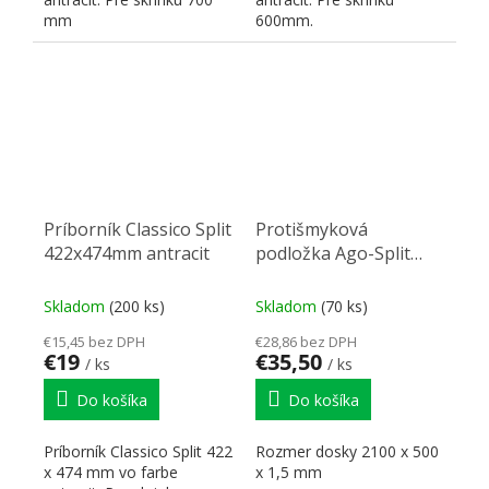
mm
600mm.
Príborník Classico Split
Protišmyková
422x474mm antracit
podložka Ago-Split
2100x500mm antracit
Skladom
(200 ks)
Skladom
(70 ks)
€15,45 bez DPH
€28,86 bez DPH
€19
€35,50
/ ks
/ ks
Do košíka
Do košíka
Príborník Classico Split 422
Rozmer dosky 2100 x 500
x 474 mm vo farbe
x 1,5 mm