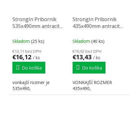
StrongIn Príborník
StrongIn Príborník
535x490mm antracit
435x490mm antracit
matný
matný
Skladom
(25 ks)
Skladom
(40 ks)
€13,11 bez DPH
€10,92 bez DPH
€16,12
€13,43
/ ks
/ ks
Do košíka
Do košíka
vonkajší rozmer je
VONKAJŠÍ ROZMER
535x490,
435x490,