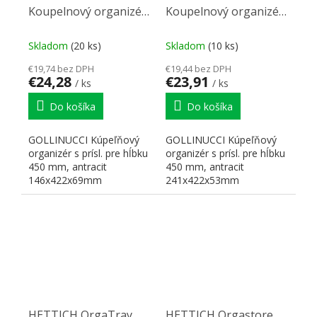
Koupelnový organizér
Koupelnový organizér
s příslušenstvím
s příslušenstvím
450mm
450mm
Skladom
(20 ks)
Skladom
(10 ks)
146x422x69mm
241x422x53mm
€19,74 bez DPH
€19,44 bez DPH
antracit
antracit
€24,28
€23,91
/ ks
/ ks
Do košíka
Do košíka
GOLLINUCCI Kúpeľňový
GOLLINUCCI Kúpeľňový
organizér s prísl. pre hĺbku
organizér s prísl. pre hĺbku
450 mm, antracit
450 mm, antracit
146x422x69mm
241x422x53mm
šírka=146mm
šírka=241mm
hĺbka=422mm
hĺbka=422mm
výška=69mm...
výška=53mm...
HETTICH OrgaTray
HETTICH Orgastore