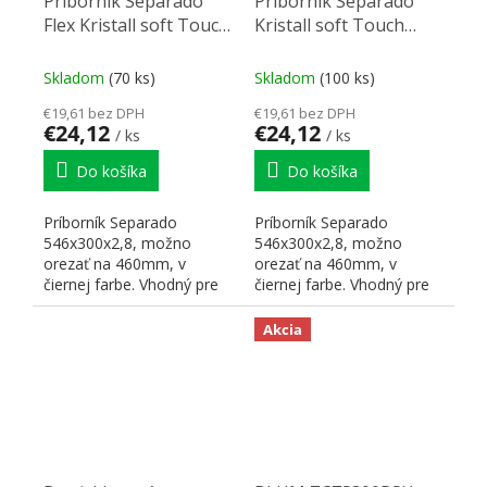
Príborník Separado
Príborník Separado
Flex Kristall soft Touch
Kristall soft Touch
546x300x2,8mm čierna
546x300x2,8mm čierna
Skladom
(70 ks)
Skladom
(100 ks)
€19,61 bez DPH
€19,61 bez DPH
€24,12
€24,12
/ ks
/ ks
Do košíka
Do košíka
Príborník Separado
Príborník Separado
546x300x2,8, možno
546x300x2,8, možno
orezať na 460mm, v
orezať na 460mm, v
čiernej farbe. Vhodný pre
čiernej farbe. Vhodný pre
kombináciu s
kombináciu s
protiskuzovou podložkou
protiskuzovou podložkou
Akcia