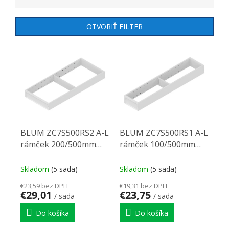
OTVORIŤ FILTER
VÝPIS PRODUKTOV
BLUM ZC7S500RS2 A-L
BLUM ZC7S500RS1 A-L
rámček 200/500mm
rámček 100/500mm
biely
biely
Skladom
(5 sada)
Skladom
(5 sada)
€23,59 bez DPH
€19,31 bez DPH
€29,01
€23,75
/ sada
/ sada
Do košíka
Do košíka