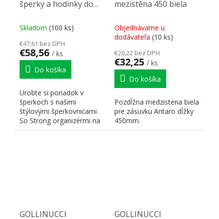
šperky a hodinky do
mezistěna 450 biela
šuplíku šatníkový
skříně 500mm
Skladom
(100 ks)
Objednávame u
dodávateľa
(10 ks)
€47,61 bez DPH
€58,56
€26,22 bez DPH
/ ks
€32,25
/ ks
Do košíka
Do košíka
Urobte si poriadok v
šperkoch s našimi
Pozdĺžna medzistena biela
štýlovými šperkovnicami.
pre zásuvku Antaro dĺžky
So Strong organizérmi na
450mm.
prstene, náušnice,
retiazky,...
GOLLINUCCI
GOLLINUCCI