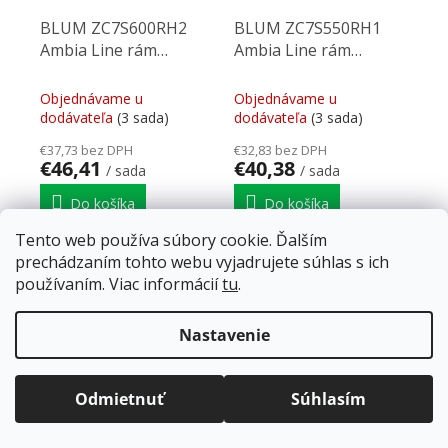
BLUM ZC7S600RH2
BLUM ZC7S550RH1
Ambia Line rám
Ambia Line rám
200/600mm dub
100/550mm ořech
nebraska
tennessee
Objednávame u
Objednávame u
dodávateľa
(3 sada)
dodávateľa
(3 sada)
€37,73 bez DPH
€32,83 bez DPH
€46,41
€40,38
/ sada
/ sada
Do košíka
Do košíka
Tento web používa súbory cookie. Ďalším
BLUM ZC7S600RH2
BLUM ZC7S550RH1
prechádzaním tohto webu vyjadrujete súhlas s ich
Ambia Line rám
Ambia Line rám
používaním. Viac informácií
tu
.
200/600mm dub nebraska
100/550mm ořech
tennessee
Doprava zadarmo
pre balíkové zásielky v hodnote
nad
120 EUR*
.
Nastavenie
Viac informácií o doprave a platbe.
NAČÍTAŤ 60 ĎALŠÍCH
Balíky zasielame už od
4 EUR
.
Stránkovanie
ZRÝCHĽUJEME.
Odmietnuť
Súhlasím
1
9
Ovládacie prvky výpisu
539
položiek celkom