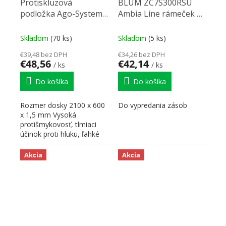
Protiskluzová
BLUM ZC7S300RSU
podložka Ago-System
Ambia Line rámeček s
2100x600mm antracit
magnetem čierny
Skladom
(70 ks)
Skladom
(5 ks)
€39,48 bez DPH
€34,26 bez DPH
€48,56
€42,14
/ ks
/ ks
Do košíka
Do košíka
Rozmer dosky 2100 x 600
Do vypredania zásob
x 1,5 mm Vysoká
protišmykovosť, tlmiaci
účinok proti hluku, ľahké
formátovanie.
Akcia
Akcia