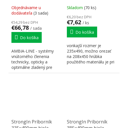
Objednávame u
Skladom
(70 ks)
dodávateľa
(3 sada)
€6,20 bez DPH
€7,62
€54,29 bez DPH
/ ks
€66,78
/ sada
Do košíka
Do košíka
vonkajší rozmer je
AMBIA-LINE - systémy
235x490, možno orezať
vnútorného členenia
na 208x450 hrúbka
technicky, opticky a
použitého materiálu je pri
optimálne zladený pre
striebornej metalíze 2mm
LEGRABOX variabilné
výška...
použitie pre...
StrongIn Príborník
StrongIn Príborník