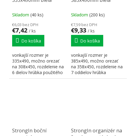
335x490mm biela
385x490mm biela
Skladom
(40 ks)
Skladom
(200 ks)
€6,03 bez DPH
€7,59 bez DPH
€7,42
€9,33
/ ks
/ ks
Do košíka
Do košíka
vonkajší rozmer je
vonkajší rozmer je
335x490, možno orezať
385x490, možno orezať
na 308x450, rozdelenie na
na 358x450, rozdelenie na
6 dielov hrúbka použitého
7 oddielov hrúbka
materiálu je u bielej...
použitého materiálu je u
bielej...
StrongIn boční
StrongIn organizér na