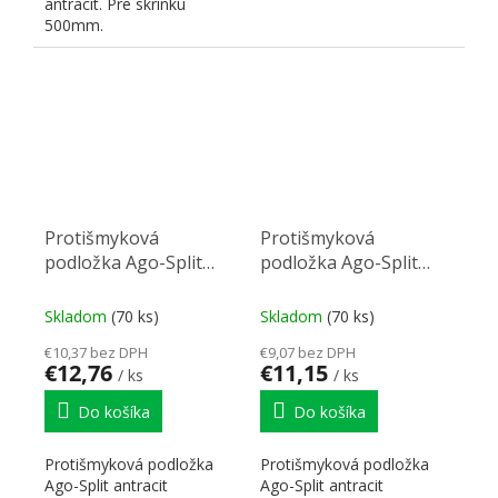
antracit. Pre skrinku
500mm.
Protišmyková
Protišmyková
podložka Ago-Split
podložka Ago-Split
822x474mm antracit
722x474mm antracit
Skladom
(70 ks)
Skladom
(70 ks)
€10,37 bez DPH
€9,07 bez DPH
€12,76
€11,15
/ ks
/ ks
Do košíka
Do košíka
Protišmyková podložka
Protišmyková podložka
Ago-Split antracit
Ago-Split antracit