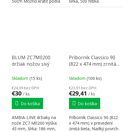
50cm Možno krátiť podľa
šírka, 500 hĺbka.
šírky zásuvky
BLUM ZC7M0200
Príborník Classico 90
držiak nožov sivý
(822 x 474 mm) zrnitá
biela
Skladom
(15 ks)
Skladom
(100 ks)
€24,39 bez DPH
€23,91 bez DPH
€30
€29,41
/ ks
/ ks
Do košíka
Do košíka
AMBIA-LINE držiaky na
Príborník Classico 90 (822
nože ZC7 M0200 Výška:
x 474 mm) v prevedení
43 mm, šírka: 186 mm,
zrnitá biela, hladký povrch.