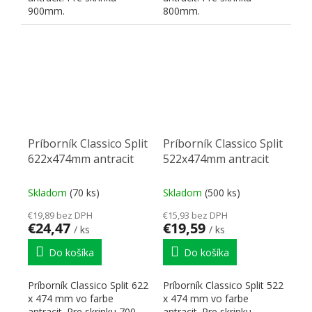
900mm.
800mm.
Príborník Classico Split
Príborník Classico Split
622x474mm antracit
522x474mm antracit
Skladom
(70 ks)
Skladom
(500 ks)
€19,89 bez DPH
€15,93 bez DPH
€24,47
€19,59
/ ks
/ ks
Do košíka
Do košíka
Príborník Classico Split 622
Príborník Classico Split 522
x 474 mm vo farbe
x 474 mm vo farbe
antracit. Pre skrinku 700
antracit. Pre skrinku