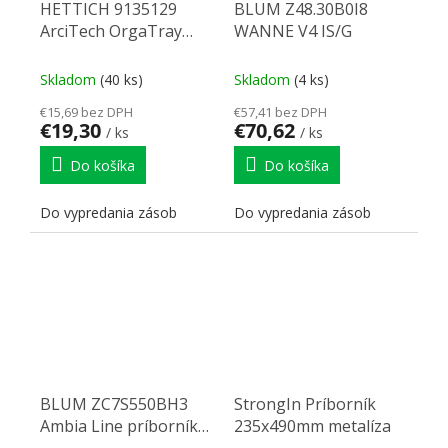
HETTICH 9135129
BLUM Z48.30B0I8
ArciTech OrgaTray
WANNE V4 IS/G
420, 500/450 mm biely
Skladom
(40 ks)
Skladom
(4 ks)
€15,69 bez DPH
€57,41 bez DPH
€19,30
€70,62
/ ks
/ ks
Do košíka
Do košíka
Do vypredania zásob
Do vypredania zásob
BLUM ZC7S550BH3
StrongIn Príborník
Ambia Line príborník
235x490mm metalíza
300/550 dub nebraska