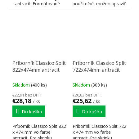
- antracit. Formátované
použiteľné, možno upraviť
pre zásuvky Strong Box...
na potrebné rozmery,...
Príborník Classico Split
Príborník Classico Split
822x474mm antracit
722x474mm antracit
Skladom
(400 ks)
Skladom
(300 ks)
€22,91 bez DPH
€20,83 bez DPH
€28,18
€25,62
/ ks
/ ks
Do košíka
Do košíka
Príborník Classico Split 822
Príborník Classico Split 722
x 474 mm vo farbe
x 474 mm vo farbe
antracit. Pre skrinku
antracit. Pre skrinku