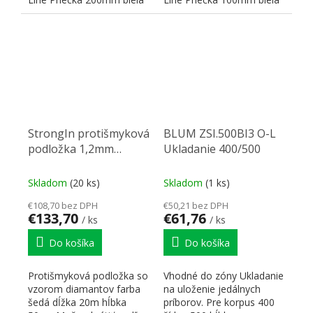
StrongIn protišmyková
BLUM ZSI.500BI3 O-L
podložka 1,2mm
Ukladanie 400/500
0,5x20m sivá
Skladom
(20 ks)
Skladom
(1 ks)
€108,70 bez DPH
€50,21 bez DPH
€133,70
€61,76
/ ks
/ ks
Do košíka
Do košíka
Protišmyková podložka so
Vhodné do zóny Ukladanie
vzorom diamantov farba
na uloženie jedálnych
šedá dĺžka 20m hĺbka
príborov. Pre korpus 400