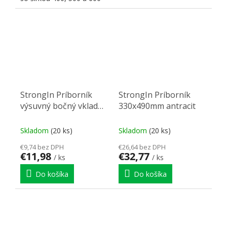
mm.
StrongIn Príborník
StrongIn Príborník
výsuvný bočný vklad
330x490mm antracit
195x490mm sivá
Skladom
(20 ks)
Skladom
(20 ks)
€9,74 bez DPH
€26,64 bez DPH
€11,98
€32,77
/ ks
/ ks
Do košíka
Do košíka