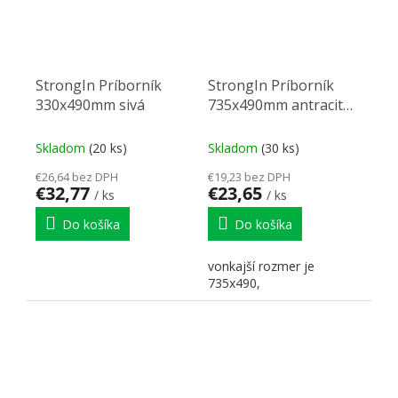
StrongIn Príborník
StrongIn Príborník
330x490mm sivá
735x490mm antracit
matný
Skladom
(20 ks)
Skladom
(30 ks)
€26,64 bez DPH
€19,23 bez DPH
€32,77
€23,65
/ ks
/ ks
Do košíka
Do košíka
vonkajší rozmer je
735x490,