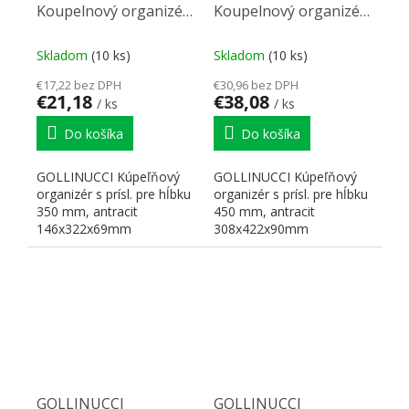
Koupelnový organizér
Koupelnový organizér
s příslušenstvím
s příslušenstvím
350mm
450mm
Skladom
(10 ks)
Skladom
(10 ks)
146x322x69mm
308x422x90mm
€17,22 bez DPH
€30,96 bez DPH
antracit
antracit
€21,18
€38,08
/ ks
/ ks
Do košíka
Do košíka
GOLLINUCCI Kúpeľňový
GOLLINUCCI Kúpeľňový
organizér s prísl. pre hĺbku
organizér s prísl. pre hĺbku
350 mm, antracit
450 mm, antracit
146x322x69mm
308x422x90mm
šírka=146mm
šírka=308mm
hĺbka=322mm
hĺbka=422mm
výška=69mm...
výška=90mm...
GOLLINUCCI
GOLLINUCCI