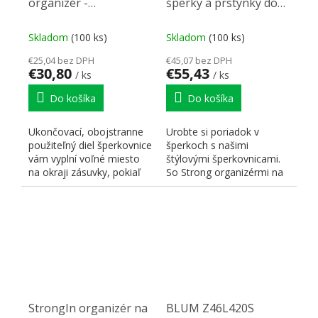
organizér -
šperky a prstýnky do
prodloužení
šuplíku šatníkový
šperkovnice do šuplíku
skříně 500mm
Skladom
(100 ks)
Skladom
(100 ks)
šatníkový skříně
€25,04 bez DPH
€45,07 bez DPH
500mm
€30,80
€55,43
/ ks
/ ks
Do košíka
Do košíka
Ukončovací, obojstranne
Urobte si poriadok v
použiteľný diel šperkovnice
šperkoch s našimi
vám vyplní voľné miesto
štýlovými šperkovnicami.
na okraji zásuvky, pokiaľ
So Strong organizérmi na
vám nejaké po...
prstene, náušnice,
retiazky,...
StrongIn organizér na
BLUM Z46L420S