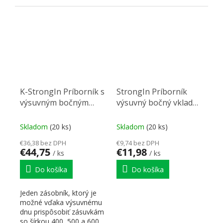
mm.
K-StrongIn Príborník s
StrongIn Príborník
výsuvným bočným
výsuvný bočný vklad
vkladom 330-
195x490mm antracit
525x490mm sivá
Skladom
(20 ks)
Skladom
(20 ks)
€36,38 bez DPH
€9,74 bez DPH
€44,75
€11,98
/ ks
/ ks
Do košíka
Do košíka
Jeden zásobník, ktorý je
možné vďaka výsuvnému
dnu prispôsobiť zásuvkám
so šírkou 400, 500 a 600