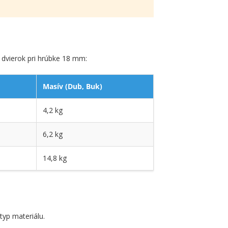
dvierok pri hrúbke 18 mm:
Masív (Dub, Buk)
4,2 kg
6,2 kg
14,8 kg
typ materiálu.