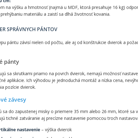
0 cm:
m na výšku a hmotnosť (najmä u MDF, ktorá presahuje 16 kg) odpo
 prehýbaniu materiálu a zaistí sa dlhá životnosť kovania.
ER SPRÁVNYCH PÁNTOV
ypu pántu závisí nielen od počtu, ale aj od konštrukcie dvierok a pož
é pánty
ujú sa skrutkami priamo na povrch dvierok, nemajú možnosť nastave
né aplikácie. Ich výhodou je jednoduchá montáž a nízka cena, nev
ia pozície dvierok.
vé závesy
 sa do zapustenej misky o priemere 35 mm alebo 26 mm, ktoré sa vo
ú tichné zatváranie aj precízne nastavenie pomocou troch nastavovac
rtikálne nastavenie
– výška dvierok