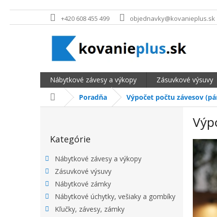
Prejsť na obsah
+420 608 455 499
objednavky@kovanieplus.sk
Nábytkové závesy a výkopy
Zásuvkové výsuvy
Domov
Poradňa
Výpočet počtu závesov (pá
BOČNÝ PANEL
Výpo
Preskočiť kategórie
Kategórie
Nábytkové závesy a výkopy
Zásuvkové výsuvy
Nábytkové zámky
Nábytkové úchytky, vešiaky a gombíky
Kľučky, závesy, zámky