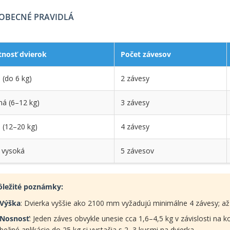
OBECNÉ PRAVIDLÁ
nosť dvierok
Počet závesov
 (do 6 kg)
2 závesy
ná (6–12 kg)
3 závesy
 (12–20 kg)
4 závesy
 vysoká
5 závesov
ôležité poznámky:
Výška
: Dvierka vyššie ako 2100 mm vyžadujú minimálne 4 závesy; a
Nosnosť
: Jeden záves obvykle unesie cca 1,6–4,5 kg v závislosti na
bežné aplikácie do 25 kg si vystačia s 2–3 kusmi na dvierka.