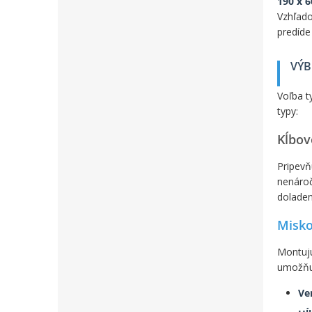
190 x 6
Vzhľado
predíde
VÝB
Voľba t
typy:
Kĺbov
Pripevň
nenároč
doladen
Misko
Montujú
umožňuj
Ve