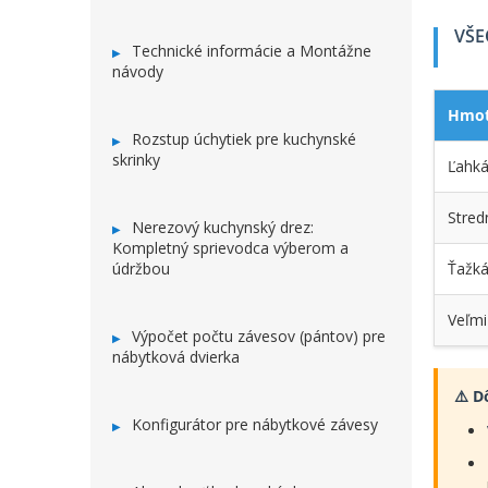
VŠE
Technické informácie a Montážne
návody
Hmot
Rozstup úchytiek pre kuchynské
skrinky
Ľahká
Stred
Nerezový kuchynský drez:
Kompletný sprievodca výberom a
Ťažká
údržbou
Veľmi
Výpočet počtu závesov (pántov) pre
nábytková dvierka
⚠️ D
Konfigurátor pre nábytkové závesy