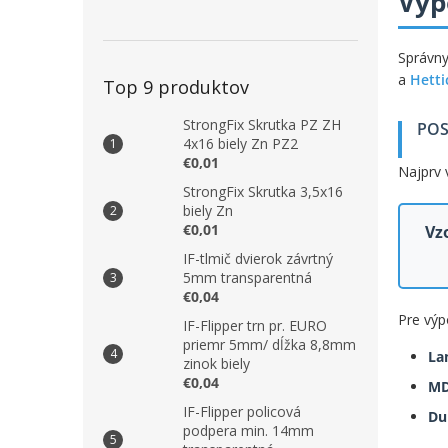
Výp
Správny
a
Hetti
Top 9 produktov
StrongFix Skrutka PZ ZH
POS
4x16 biely Zn PZ2
€0,01
Najprv 
StrongFix Skrutka 3,5x16
biely Zn
€0,01
Vz
IF-tlmič dvierok závrtný
5mm transparentná
€0,04
Pre výp
IF-Flipper trn pr. EURO
priemr 5mm/ dĺžka 8,8mm
La
zinok biely
€0,04
M
IF-Flipper policová
Du
podpera min. 14mm