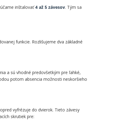
rúčame inštalovať
4 až 5 závesov
. Tým sa
adovanej funkcie. Rozlišujeme dva základné
nia a sú vhodné predovšetkým pre ľahké,
ýhodou potom absencia možnosti neskoršieho
pred vyfrézuje do dvierok. Tieto závesy
ích skrutiek pre: