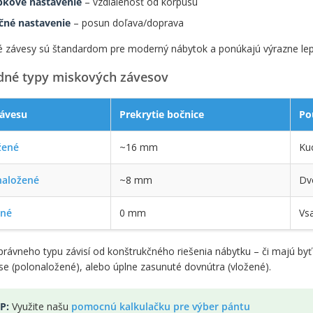
bkové nastavenie
– vzdialenosť od korpusu
čné nastavenie
– posun doľava/doprava
 závesy sú štandardom pre moderný nábytok a ponúkajú výrazne lepš
dné typy miskových závesov
závesu
Prekrytie bočnice
Po
žené
~16 mm
Ku
naložené
~8 mm
Dvo
ené
0 mm
Vs
právneho typu závisí od konštrukčného riešenia nábytku – či majú by
se (polonaložené), alebo úplne zasunuté dovnútra (vložené).
IP:
Využite našu
pomocnú kalkulačku pre výber pántu