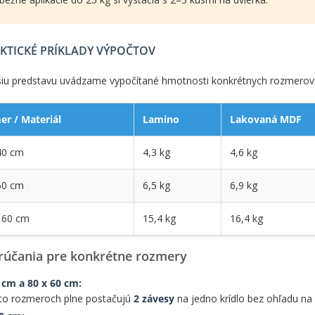
KTICKÉ PRÍKLADY VÝPOČTOV
šiu predstavu uvádzame vypočítané hmotnosti konkrétnych rozmerov 
r / Materiál
Lamino
Lakovaná MDF
40 cm
4,3 kg
4,6 kg
60 cm
6,5 kg
6,9 kg
 60 cm
15,4 kg
16,4 kg
účania pre konkrétne rozmery
 cm a 80 x 60 cm:
hto rozmeroch plne postačujú
2 závesy
na jedno krídlo bez ohľadu na 