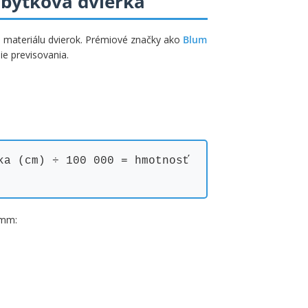
ábytková dvierka
a materiálu dvierok. Prémiové značky ako
Blum
ie previsovania.
ka (cm) ÷ 100 000 = hmotnosť
 mm: