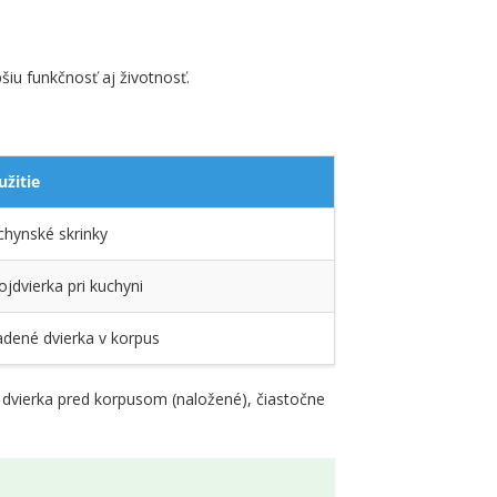
iu funkčnosť aj životnosť.
užitie
chynské skrinky
jdvierka pri kuchyni
adené dvierka v korpus
ť dvierka pred korpusom (naložené), čiastočne