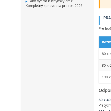
Ako vybrať kuchynský drez:
Kompletný sprievodca pre rok 2026
PRA
Pre lep
Rozme
80 x 
80 x 
190 x
Odpor
80 x 40
Pri týc