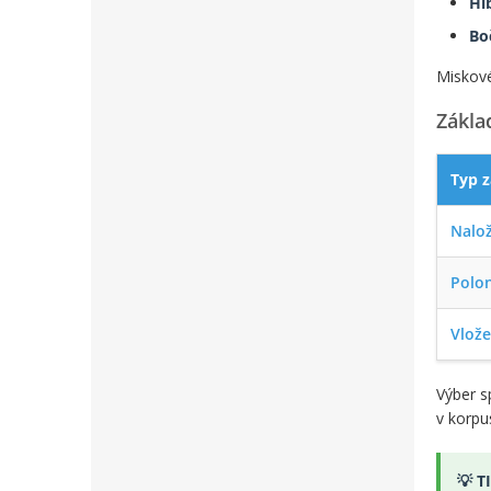
Hĺ
Bo
Miskové
Zákla
Typ 
Nalo
Polo
Vlož
Výber s
v korpu
💡 T