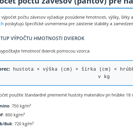
očet počtu závesov (pántov) pre n
 výpočet počtu závesov vyžaduje posúdenie hmotnosti, výšky, šírky 
ch
poskytujú špecifické usmernenia pre zaistenie stability a zamedzen
TUP VÝPOČTU HMOTNOSTI DVIEROK
vypočítajte hmotnosť dvierok pomocou vzorca:
orec:
hustota × výška (cm) × šírka (cm) × hrúb
v kg
očet použite štandardné priemerné hustoty materiálov pri hrúbke 18
mino
: 750 kg/m³
DF
: 800 kg/m³
b/Buk
: 720 kg/m³