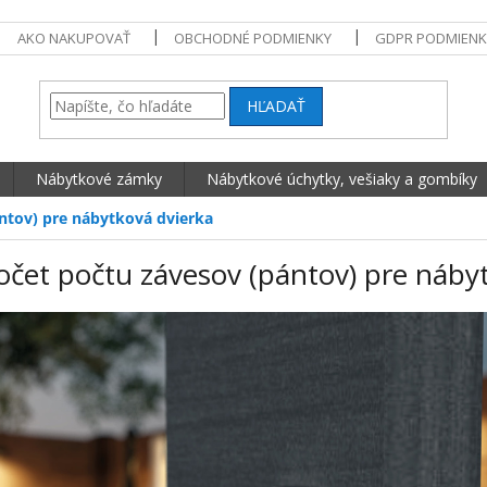
AKO NAKUPOVAŤ
OBCHODNÉ PODMIENKY
GDPR PODMIENK
HĽADAŤ
Nábytkové zámky
Nábytkové úchytky, vešiaky a gombíky
ntov) pre nábytková dvierka
čet počtu závesov (pántov) pre náby