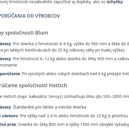
ovej hmotnosti nezabudnite započítať aj doplnky, ako sú
úchytky
.
PORÚČANIA OD VÝROBCOV
y spoločnosti Blum
závesy
: Pre dvierka o hmotnosti 4–6 kg, výške do 900 mm a šírke do 
a pri ľahkých konštrukciách do 25 kg celkovej váhy pri malej výške).
závesy
: Pre hmotnosť 6–12 kg alebo dvierka do šírky 900 mm a celkovej
vnomerne.
porúčanie
: Pri vysokých alebo úzkych dvierkach nad 6 kg pridajte tret
účanie spoločnosti Hettich
e Hettich (napr. kalkulátor Sensys) zohľadňujú šírku (do 500–2000 
závesy
: Štandardne pre ľahšie a menšie dvierka.
5 závesov
: Pre výšky nad 2,4 m alebo hmotnosti do 22 kg (s prioritou 
žná prax
: Dvierka do šírky 800 mm a výšky 1500 mm obvykle vyžaduj