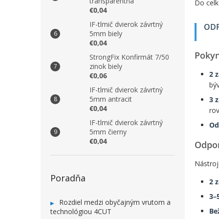
transparentná
Do celk
€0,04
IF-tlmič dvierok závrtný
OD
5mm biely
€0,04
Pokyn
StrongFix Konfirmát 7/50
zinok biely
2 
€0,06
býv
IF-tlmič dvierok závrtný
5mm antracit
3 
€0,04
ro
IF-tlmič dvierok závrtný
Od
5mm čierny
€0,04
Odpor
Nástroj
Poradňa
2 
3–
Rozdiel medzi obyčajným vrutom a
Be
technológiou 4CUT