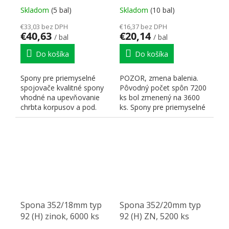
Skladom
(5 bal)
Skladom
(10 bal)
€33,03 bez DPH
€16,37 bez DPH
€40,63
€20,14
/ bal
/ bal
Do košíka
Do košíka
Spony pre priemyselné
POZOR, zmena balenia.
spojovače kvalitné spony
Pôvodný počet spôn 7200
vhodné na upevňovanie
ks bol zmenený na 3600
chrbta korpusov a pod.
ks. Spony pre priemyselné
spojovače kvalitné...
Spona 352/18mm typ
Spona 352/20mm typ
92 (H) zinok, 6000 ks
92 (H) ZN, 5200 ks