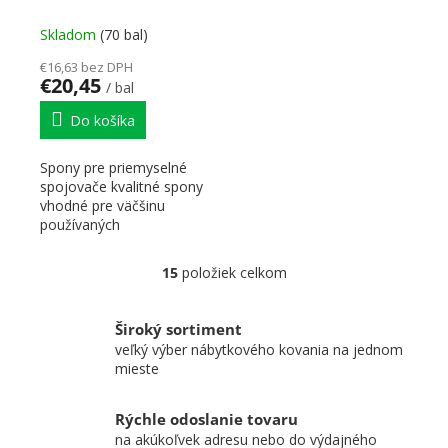
Skladom
(70 bal)
€16,63 bez DPH
€20,45
/ bal
Do košíka
Spony pre priemyselné
spojovače kvalitné spony
vhodné pre väčšinu
používaných
sponkovačiek, na
upevňovanie chrbta...
15
položiek celkom
Ovládacie prvky výpisu
Široký sortiment
veľký výber nábytkového kovania na jednom
mieste
Rýchle odoslanie tovaru
na akúkoľvek adresu nebo do výdajného