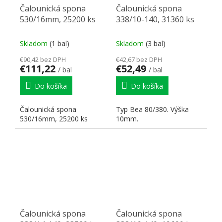
Čalounická spona
Čalounická spona
530/16mm, 25200 ks
338/10-140, 31360 ks
Skladom
(1 bal)
Skladom
(3 bal)
€90,42 bez DPH
€42,67 bez DPH
€111,22
€52,49
/ bal
/ bal
Do košíka
Do košíka
Čalounická spona
Typ Bea 80/380. Výška
530/16mm, 25200 ks
10mm.
Čalounická spona
Čalounická spona