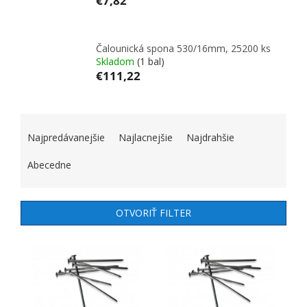
€7,82
Čalounická spona 530/16mm, 25200 ks
Skladom
(1 bal)
€111,22
RADENIE PRODUKTOV
Najpredávanejšie
Najlacnejšie
Najdrahšie
Abecedne
OTVORIŤ FILTER
VÝPIS PRODUKTOV