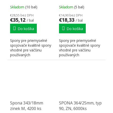
Skladom
(10 bal)
Skladom
(5 bal)
€28,55 bez DPH
€14,90 bez DPH
€35,12
€18,33
/ bal
/ bal
Do košíka
Do košíka
Spony pre priemyselné
Spony pre priemyselné
spojovače kvalitné spony
spojovače kvalitné spony
vhodné pre väčšinu
vhodné pre väčšinu
používaných
používaných
sponkovačiek, na
sponkovačiek, na
upevňovanie chrbta...
upevňovanie chrbta...
Spona 343/18mm
SPONA 364/25mm, typ
zinek M, 4200 ks
90, ZN, 6000ks