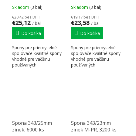
Skladom
(3 bal)
Skladom
(3 bal)
€20,42 bez DPH
€19,17 bez DPH
€25,12
€23,58
/ bal
/ bal
Do košíka
Do košíka
Spony pre priemyselné
Spony pre priemyselné
spojovače kvalitné spony
spojovače kvalitné spony
vhodné pre väčšinu
vhodné pre väčšinu
používaných
používaných
sponkovačiek, na
sponkovačiek, na
upevňovanie chrbta...
upevňovanie chrbta...
Spona 343/25mm
Spona 343/23mm
zinek, 6000 ks
zinek M-PR, 3200 ks