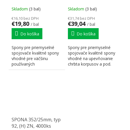
Skladom
(3 bal)
Skladom
(3 bal)
€16,10 bez DPH
€31,74 bez DPH
€19,80
€39,04
/ bal
/ bal
Do košíka
Do košíka
Spony pre priemyselné
Spony pre priemyselné
spojovače kvalitné spony
spojovače kvalitné spony
vhodné pre väčšinu
vhodné na upevňovanie
používaných
chrbta korpusov a pod.
sponkovačiek, na
kompatibilné so
upevňovanie chrbta...
systémami...
SPONA 352/25mm, typ
92, (H) ZN, 4000ks