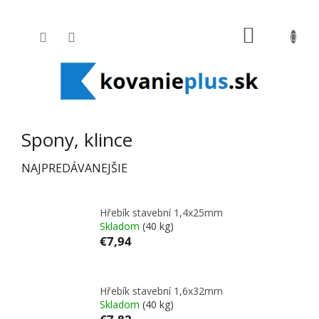
Prejsť na obsah
NÁKUPNÝ
Spony, klince
NAJPREDÁVANEJŠIE
Hřebík stavební 1,4x25mm
Skladom
(40 kg)
€7,94
Hřebík stavební 1,6x32mm
Skladom
(40 kg)