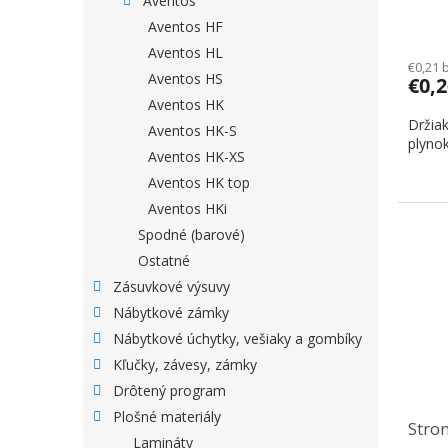
Aventos
Aventos HF
Aventos HL
€0,21 
Aventos HS
€0,
Aventos HK
Držia
Aventos HK-S
plynok
Aventos HK-XS
Aventos HK top
Aventos HKi
Spodné (barové)
Ostatné
Zásuvkové výsuvy
Nábytkové zámky
Nábytkové úchytky, vešiaky a gombíky
Kľučky, závesy, zámky
Drôtený program
Plošné materiály
Stron
Lamináty