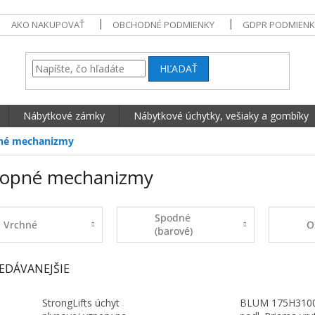
AKO NAKUPOVAŤ
OBCHODNÉ PODMIENKY
GDPR PODMIENK
HĽADAŤ
Nábytkové zámky
Nábytkové úchytky, vešiaky a gombíky
né mechanizmy
lopné mechanizmy
Spodné
Vrchné
O
(barové)
EDÁVANEJŠIE
StrongLifts úchyt
BLUM 175H310