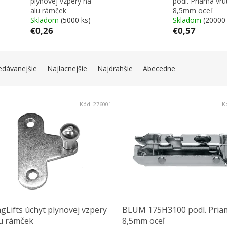
plynovej vzpery na
podl. Priama vru
alu rámček
8,5mm oceľ
Skladom
(5000 ks)
Skladom
(20000 
€0,26
€0,57
IE PRODUKTOV
edávanejšie
Najlacnejšie
Najdrahšie
Abecedne
 PRODUKTOV
Kód:
276001
K
gLifts úchyt plynovej vzpery
BLUM 175H3100 podl. Pria
lu rámček
8,5mm oceľ