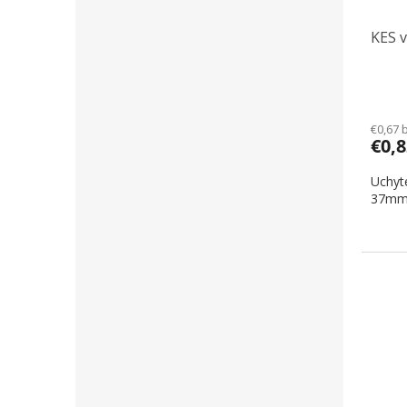
KES v
€0,67 
€0,
Uchyte
37mm.