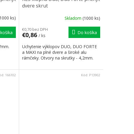
dvere skrut
(1000 ks)
Skladom
(1000 ks)
€0,70 bez DPH
košíka
Do košíka
€0,86
/ ks
37mm.
Uchytenie výklopov DUO, DUO FORTE
a MAXI na plné dvere a široké alu
rámčeky. Otvory na skrutky - 4,2mm.
ód:
166102
Kód:
P13902