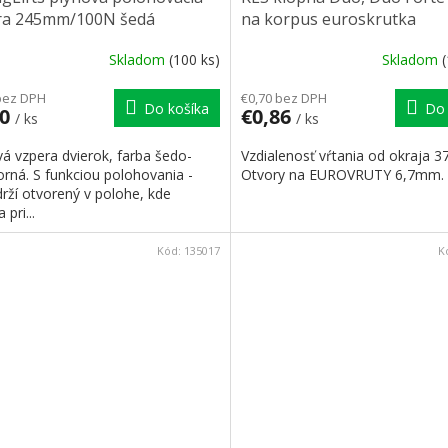
ra 245mm/100N šedá
na korpus euroskrutka
Skladom
(100 ks)
Skladom
bez DPH
€0,70 bez DPH
Do košíka
Do 
30
€0,86
/ ks
/ ks
á vzpera dvierok, farba šedo-
Vzdialenosť vŕtania od okraja 
orná. S funkciou polohovania -
Otvory na EUROVRUTY 6,7mm.
drží otvorený v polohe, kde
 pri...
Kód:
135017
K