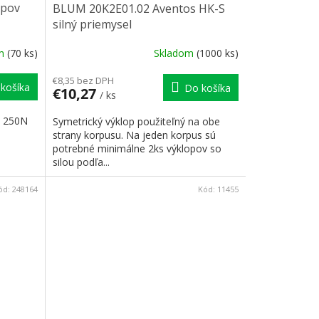
opov
BLUM 20K2E01.02 Aventos HK-S
silný priemysel
om
(70 ks)
Skladom
(1000 ks)
€8,35 bez DPH
košíka
Do košíka
€10,27
/ ks
v 250N
Symetrický výklop použiteľný na obe
strany korpusu. Na jeden korpus sú
potrebné minimálne 2ks výklopov so
silou podľa...
ód:
248164
Kód:
11455