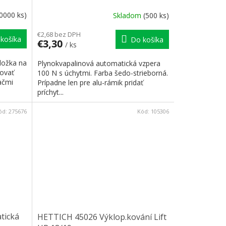
0000 ks)
Skladom
(500 ks)
€2,68 bez DPH
košíka
Do košíka
€3,30
/ ks
ložka na
Plynokvapalinová automatická vzpera
novať
100 N s úchytmi. Farba šedo-strieborná.
ačmi
Prípadne len pre alu-rámik pridať
príchyt...
ód:
275676
Kód:
105306
tická
HETTICH 45026 Výklop.kování Lift