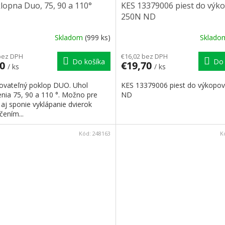
lopna Duo, 75, 90 a 110°
KES 13379006 piest do výk
250N ND
Skladom
(999 ks)
Sklad
bez DPH
€16,02 bez DPH
Do košíka
Do 
50
€19,70
/ ks
/ ks
ovateľný poklop DUO. Uhol
KES 13379006 piest do výkopo
enia 75, 90 a 110 °. Možno pre
ND
aj sponie vyklápanie dvierok
čením...
Kód:
248163
K