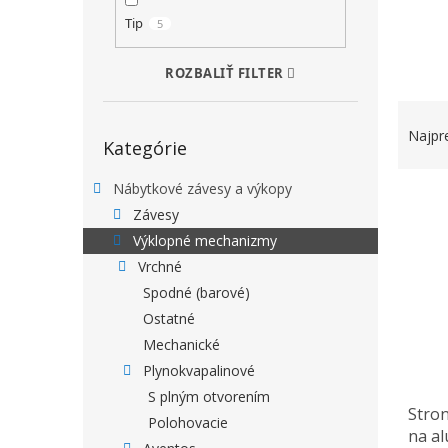
Tip
5
ROZBALIŤ FILTER
RADEN
Preskočiť kategórie
Najpr
Kategórie
Nábytkové závesy a výkopy
VÝPIS
Závesy
Výklopné mechanizmy
Vrchné
Spodné (barové)
Ostatné
Mechanické
Plynokvapalinové
S plným otvorením
Stron
Polohovacie
na a