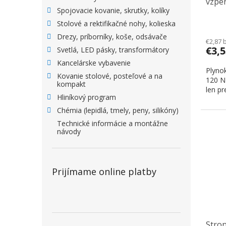
vzpe
Spojovacie kovanie, skrutky, kolíky
Stolové a rektifikačné nohy, kolieska
Drezy, príborníky, koše, odsávače
€2,87 
€3,
Svetlá, LED pásky, transformátory
Kancelárske vybavenie
Plyno
Kovanie stolové, posteľové a na
120 N 
kompakt
len pr
Hliníkový program
Chémia (lepidlá, tmely, peny, silikóny)
Technické informácie a montážne
návody
Prijímame online platby
Stron