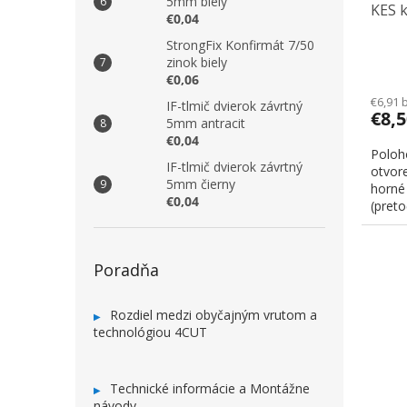
5mm biely
KES k
€0,04
StrongFix Konfirmát 7/50
zinok biely
€0,06
€6,91 
IF-tlmič dvierok závrtný
€8,
5mm antracit
€0,04
Poloh
IF-tlmič dvierok závrtný
otvor
5mm čierny
horné 
€0,04
(preto
Poradňa
Rozdiel medzi obyčajným vrutom a
technológiou 4CUT
Technické informácie a Montážne
návody