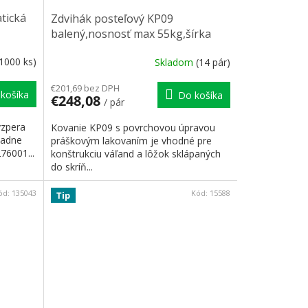
tická
Zdvihák posteľový KP09
balený,nosnosť max 55kg,šírka
postele max 140cm
(1000 ks)
Skladom
(14 pár)
€201,69 bez DPH
košíka
Do košíka
€248,08
/ pár
vzpera
Kovanie KP09 s povrchovou úpravou
padne
práškovým lakovaním je vhodné pre
276001...
konštrukciu váľand a lôžok sklápaných
do skríň...
ód:
135043
Kód:
15588
Tip