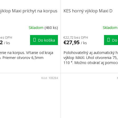
ýklop Maxi príchyt na korpus
KES horný výklop Maxi D
Skladom
(460 ks)
Sklado
bez DPH
€22,72 bez DPH
Do košíka
Do 
82
€27,95
/ ks
/ ks
nie na korpus. Vŕtanie od kraja
Polohovateľný aj automatický 
 Priemer otvorov 6,5mm
výklop MAXI. Uhol otvorenia 75,
110 °. Možno otvárať aj pomoco
Kód:
108284