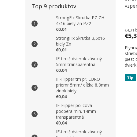
vzpe
Top 9 produktov
StrongFix Skrutka PZ ZH
4x16 biely Zn PZ2
€0,01
€4,31 
€5,
StrongFix Skrutka 3,5x16
biely Zn
Plynov
€0,01
strieb
IF-tlmič dvierok závrtný
piest 
5mm transparentná
dvierka
€0,04
Tip
IF-Flipper trn pr. EURO
priemr 5mm/ dĺžka 8,8mm
zinok biely
€0,04
IF-Flipper policová
podpera min. 14mm
transparentná
€0,04
IF-tlmič dvierok závrtný