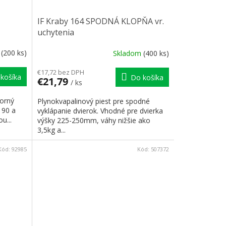
IF Kraby 164 SPODNÁ KLOPŇA vr.
uchytenia
m
(200 ks)
Skladom
(400 ks)
€17,72 bez DPH
košíka
Do košíka
€21,79
/ ks
horný
Plynokvapalinový piest pre spodné
 90 a
vyklápanie dvierok. Vhodné pre dvierka
u...
výšky 225-250mm, váhy nižšie ako
3,5kg a...
Kód:
92985
Kód:
507372