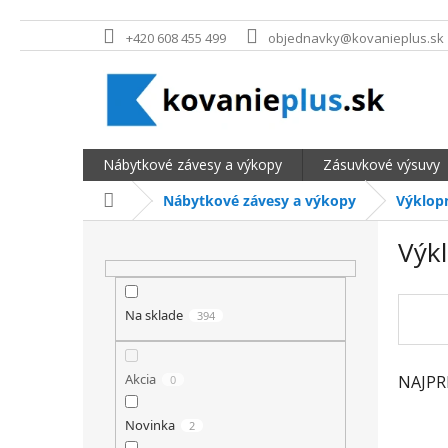
Prejsť na obsah
+420 608 455 499
objednavky@kovanieplus.sk
Nábytkové závesy a výkopy
Zásuvkové výsuvy
Domov
Nábytkové závesy a výkopy
Výklop
BOČNÝ PANEL
Výk
Na sklade
394
Akcia
NAJPR
0
Novinka
2