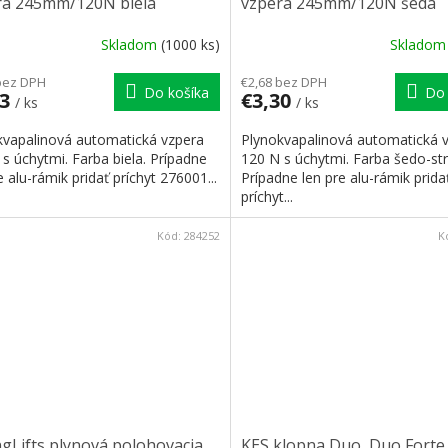
ra 245mm/120N biela
vzpera 245mm/120N šedá
Skladom
(1000 ks)
Sklado
bez DPH
€2,68 bez DPH
Do košíka
Do 
53
€3,30
/ ks
/ ks
kvapalinová automatická vzpera
Plynokvapalinová automatická 
s úchytmi. Farba biela. Prípadne
120 N s úchytmi. Farba šedo-str
e alu-rámik pridať príchyt 276001...
Prípadne len pre alu-rámik prida
príchyt...
Kód:
284252
K
gLifts plynová polohovacia
KES klopna Duo, Duo Forte 