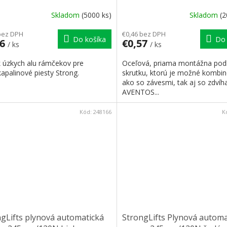
Skladom
(5000 ks)
Skladom
(2
bez DPH
€0,46 bez DPH
Do košíka
Do 
26
€0,57
/ ks
/ ks
k úzkych alu rámčekov pre
Oceľová, priama montážna pod
apalinové piesty Strong.
skrutku, ktorú je možné kombi
ako so závesmi, tak aj so zdvíh
AVENTOS...
Kód:
248166
K
gLifts plynová automatická
StrongLifts Plynová automa