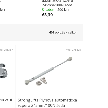
t
automatická vzpera
245mm/100N šedá
ks)
Skladom
(500 ks)
€3,30
401
položiek celkom
ód:
203387
Kód:
275675
ma vrut
StrongLifts Plynová automatická
vzpera 245mm/100N šedá