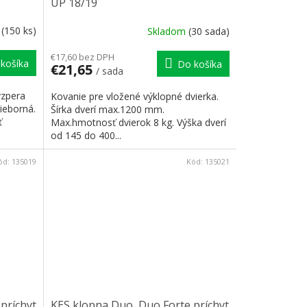
UP 18/19
m
(150 ks)
Skladom
(30 sada)
€17,60 bez DPH
košíka
Do košíka
€21,65
/ sada
vzpera
Kovanie pre vložené výklopné dvierka.
ieborná.
Šírka dverí max.1200 mm.
ť
Max.hmotnosť dvierok 8 kg. Výška dverí
od 145 do 400...
ód:
135019
Kód:
135021
príchyt
KES klopna Duo, Duo Forte príchyt