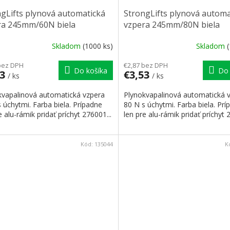
gLifts plynová automatická
StrongLifts plynová automa
ra 245mm/60N biela
vzpera 245mm/80N biela
Skladom
(1000 ks)
Skladom
bez DPH
€2,87 bez DPH
Do košíka
Do 
53
€3,53
/ ks
/ ks
kvapalinová automatická vzpera
Plynokvapalinová automatická 
 úchytmi. Farba biela. Prípadne
80 N s úchytmi. Farba biela. Prí
e alu-rámik pridať príchyt 276001...
len pre alu-rámik pridať príchyt 
Kód:
135044
K