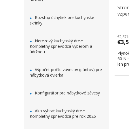
Stron
vzpe
Rozstup úchytiek pre kuchynské
skrinky
€2,87 
Nerezový kuchynský drez:
€3,
Kompletný sprievodca výberom a
údržbou
Plyno
60 N s
len pr
Výpočet počtu závesov (pántov) pre
nábytková dvierka
Konfigurátor pre nábytkové závesy
Ako vybrať kuchynský drez:
Kompletný sprievodca pre rok 2026