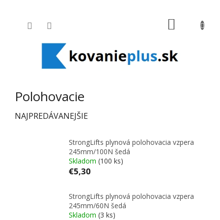
Prejsť na obsah
NÁKUPNÝ
Polohovacie
NAJPREDÁVANEJŠIE
StrongLifts plynová polohovacia vzpera
245mm/100N šedá
Skladom
(100 ks)
€5,30
StrongLifts plynová polohovacia vzpera
245mm/60N šedá
Skladom
(3 ks)