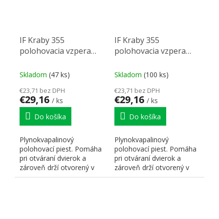
IF Kraby 355
IF Kraby 355
polohovacia vzpera
polohovacia vzpera
60N (klopňa)
90N (klopňa)
Skladom
(47 ks)
Skladom
(100 ks)
€23,71 bez DPH
€23,71 bez DPH
€29,16
€29,16
/ ks
/ ks
Do košíka
Do košíka
Plynokvapalinový
Plynokvapalinový
polohovací piest. Pomáha
polohovací piest. Pomáha
pri otváraní dvierok a
pri otváraní dvierok a
zároveň drží otvorený v
zároveň drží otvorený v
rôznych pozíciách. K-push.
rôznych pozíciách. K-push.