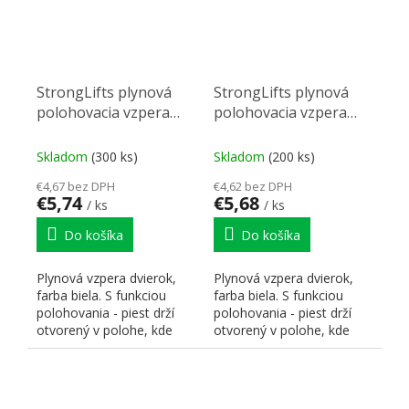
StrongLifts plynová
StrongLifts plynová
polohovacia vzpera
polohovacia vzpera
245mm/80N biela
245mm/120N biela
Skladom
(300 ks)
Skladom
(200 ks)
€4,67 bez DPH
€4,62 bez DPH
€5,74
€5,68
/ ks
/ ks
Do košíka
Do košíka
Plynová vzpera dvierok,
Plynová vzpera dvierok,
farba biela. S funkciou
farba biela. S funkciou
polohovania - piest drží
polohovania - piest drží
otvorený v polohe, kde
otvorený v polohe, kde
dvierka pri otváraní...
dvierka pri otváraní...