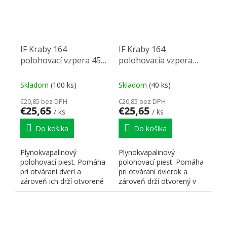
IF Kraby 164
IF Kraby 164
polohovací vzpera 45N
polohovacia vzpera
(klopna)
60N (klopňa)
Skladom
(100 ks)
Skladom
(40 ks)
€20,85 bez DPH
€20,85 bez DPH
€25,65
€25,65
/ ks
/ ks
Do košíka
Do košíka
Plynokvapalinový
Plynokvapalinový
polohovací piest. Pomáha
polohovací piest. Pomáha
pri otváraní dverí a
pri otváraní dvierok a
zároveň ich drží otvorené
zároveň drží otvorený v
v rôznych polohách. V...
rôznych pozíciách. K-push.