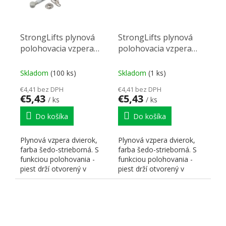
StrongLifts plynová
StrongLifts plynová
polohovacia vzpera
polohovacia vzpera
245mm/120N šedá
245mm/80N šedá
Skladom
(100 ks)
Skladom
(1 ks)
€4,41 bez DPH
€4,41 bez DPH
€5,43
€5,43
/ ks
/ ks
Do košíka
Do košíka
Plynová vzpera dvierok,
Plynová vzpera dvierok,
farba šedo-strieborná. S
farba šedo-strieborná. S
funkciou polohovania -
funkciou polohovania -
piest drží otvorený v
piest drží otvorený v
polohe, kde dvierka pri...
polohe, kde dvierka pri...