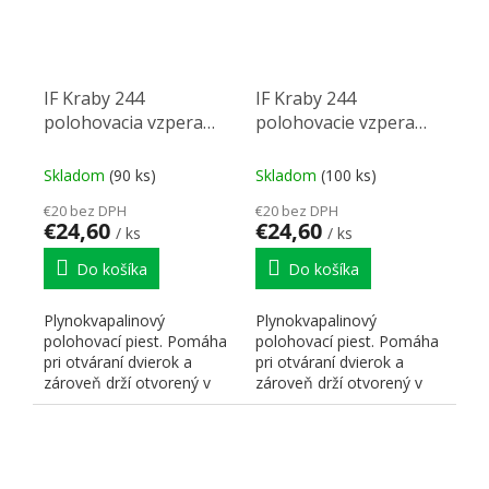
IF Kraby 244
IF Kraby 244
polohovacia vzpera
polohovacie vzpera
120N (klopňa)
60N (klopňa)
Skladom
(90 ks)
Skladom
(100 ks)
€20 bez DPH
€20 bez DPH
€24,60
€24,60
/ ks
/ ks
Do košíka
Do košíka
Plynokvapalinový
Plynokvapalinový
polohovací piest. Pomáha
polohovací piest. Pomáha
pri otváraní dvierok a
pri otváraní dvierok a
zároveň drží otvorený v
zároveň drží otvorený v
rôznych pozíciách. K-push.
rôznych pozíciách. K-push.