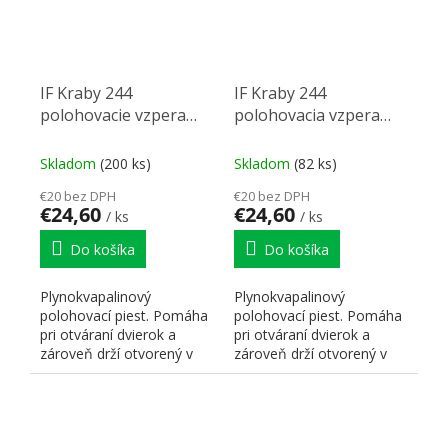
IF Kraby 244
IF Kraby 244
polohovacie vzpera
polohovacia vzpera
45N (klopňa)
90N (klopňa)
Skladom
(200 ks)
Skladom
(82 ks)
€20 bez DPH
€20 bez DPH
€24,60
€24,60
/ ks
/ ks
Do košíka
Do košíka
Plynokvapalinový
Plynokvapalinový
polohovací piest. Pomáha
polohovací piest. Pomáha
pri otváraní dvierok a
pri otváraní dvierok a
zároveň drží otvorený v
zároveň drží otvorený v
rôznych pozíciách. K-push.
rôznych pozíciách. K-push.