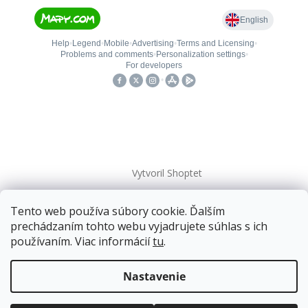
Vytvoril Shoptet
Tento web používa súbory cookie. Ďalším
Copyright 2026
kovanieplus
. Všetky práva vyhradené.
prechádzaním tohto webu vyjadrujete súhlas s ich
používaním. Viac informácií
tu
.
Doprava zadarmo
pre balíkové zásielky v hodnote
nad
120 EUR*
.
Nastavenie
Viac informácií o doprave a platbe.
Balíky zasielame už od
4 EUR
.