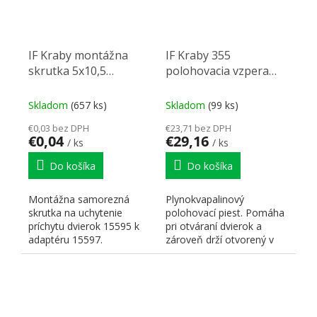
IF Kraby montážna
IF Kraby 355
skrutka 5x10,5
polohovacia vzpera
samorezná
45N (klopňa)
Skladom
(657 ks)
Skladom
(99 ks)
€0,03 bez DPH
€23,71 bez DPH
€0,04
€29,16
/ ks
/ ks
Do košíka
Do košíka
Montážna samorezná
Plynokvapalinový
skrutka na uchytenie
polohovací piest. Pomáha
príchytu dvierok 15595 k
pri otváraní dvierok a
adaptéru 15597.
zároveň drží otvorený v
rôznych pozíciách. K-push.