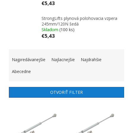
€5,43
StrongLifts plynová polohovacia vzpera
245mm/120N šedá
Skladom
(100 ks)
€5,43
RADENIE PRODUKTOV
Najpredávanejšie
Najlacnejšie
Najdrahšie
Abecedne
OTVORIŤ FILTER
VÝPIS PRODUKTOV