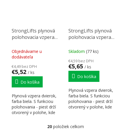
StrongLifts plynová
StrongLifts plynová
polohovacia vzpera
polohovacia vzpera
245mm/100N biela
245mm/60N biela
Objednávame u
Skladom
(77 ks)
dodávateľa
€4,59 bez DPH
€5,65
€4,49 bez DPH
/ ks
€5,52
/ ks
Do košíka
Do košíka
Plynová vzpera dvierok,
Plynová vzpera dvierok,
farba biela. S funkciou
farba biela. S funkciou
polohovania - piest drží
polohovania - piest drží
otvorený v polohe, kde
otvorený v polohe, kde
dvierka pri otváraní...
dvierka pri otváraní...
20
položiek celkom
Ovládacie prvky výpisu