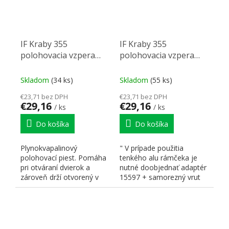
IF Kraby 355
IF Kraby 355
polohovacia vzpera
polohovacia vzpera
120N (klopňa)
160N (klopňa)
Skladom
(34 ks)
Skladom
(55 ks)
€23,71 bez DPH
€23,71 bez DPH
€29,16
€29,16
/ ks
/ ks
Do košíka
Do košíka
Plynokvapalinový
" V prípade použitia
polohovací piest. Pomáha
tenkého alu rámčeka je
pri otváraní dvierok a
nutné doobjednať adaptér
zároveň drží otvorený v
15597 + samorezný vrut
rôznych pozíciách. K-push.
15598 2x a 15599 - 1x....