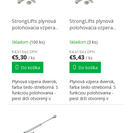
StrongLifts plynová
StrongLifts plynová
polohovacia vzpera
polohovacia vzpera
245mm/100N šedá
245mm/60N šedá
Skladom
(100 ks)
Skladom
(3 ks)
€4,31 bez DPH
€4,41 bez DPH
€5,30
€5,43
/ ks
/ ks
Do košíka
Do košíka
Plynová vzpera dvierok,
Plynová vzpera dvierok,
farba šedo-strieborná. S
farba šedo-strieborná. S
funkciou polohovania -
funkciou polohovania -
piest drží otvorený v
piest drží otvorený v
polohe, kde dvierka pri...
polohe, kde dvierka pri...