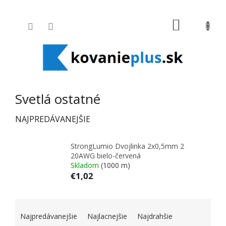
Prejsť na obsah
NÁKUPNÝ
Svetlá ostatné
NAJPREDÁVANEJŠIE
StrongLumio Dvojlinka 2x0,5mm 2
20AWG bielo-červená
Skladom
(1000 m)
€1,02
RADENIE PRODUKTOV
Najpredávanejšie
Najlacnejšie
Najdrahšie