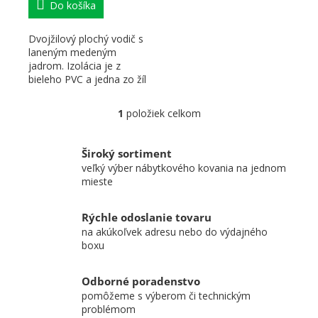
Do košíka
Dvojžilový plochý vodič s
laneným medeným
jadrom. Izolácia je z
bieleho PVC a jedna zo žíl
je označená pozdĺžnym...
1
položiek celkom
Ovládacie prvky výpisu
Široký sortiment
veľký výber nábytkového kovania na jednom
mieste
Rýchle odoslanie tovaru
na akúkoľvek adresu nebo do výdajného
boxu
Odborné poradenstvo
pomôžeme s výberom či technickým
problémom