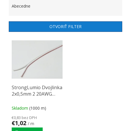
Abecedne
OTVORIŤ FILTER
VÝPIS PRODUKTOV
StrongLumio Dvojlinka
2x0,5mm 2 20AWG
bielo-červená
Skladom
(1000 m)
€0,83 bez DPH
€1,02
/ m