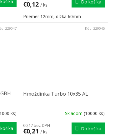
košíka
Do košíka
€0,12
/ ks
Priemer 12mm, dĺžka 60mm
ód:
229047
Kód:
229045
 GBH
Hmoždinka Turbo 10x35 AL
(1000 ks)
Skladom
(10000 ks)
€0,17 bez DPH
košíka
Do košíka
€0,21
/ ks