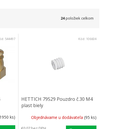
24
položiek celkom
ód:
544497
Kód:
106604
s
HETTICH 79529 Pouzdro č.30 M4
plast biely
(1950 ks)
Objednávame u dodávateľa
(95 ks)
€0,07 bez DPH