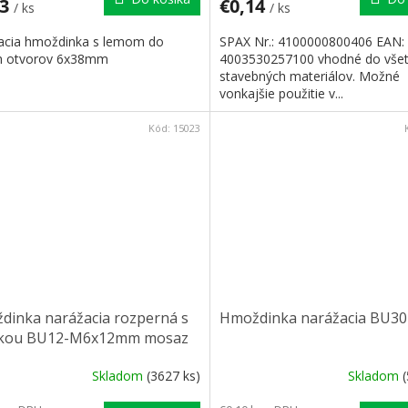
03
€0,14
/ ks
/ ks
acia hmoždinka s lemom do
SPAX Nr.: 4100000800406 EAN:
h otvorov 6x38mm
4003530257100 vhodné do vše
stavebných materiálov. Možné
vonkajšie použitie v...
Kód:
15023
dinka narážacia rozperná s
Hmoždinka narážacia BU30 
čkou BU12-M6x12mm mosaz
Skladom
(3627 ks)
Skladom