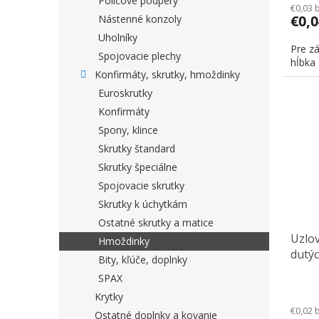
Policové podpery
€0,03 
€0,
Nástenné konzoly
Uholníky
Pre z
Spojovacie plechy
hĺbka 
Konfirmáty, skrutky, hmoždinky
Euroskrutky
Konfirmáty
Spony, klince
Skrutky štandard
Skrutky špeciálne
Spojovacie skrutky
Skrutky k úchytkám
Ostatné skrutky a matice
Uzlo
Hmoždinky
dutý
Bity, kľúče, doplnky
SPAX
Krytky
€0,02 
Ostatné doplnky a kovanie