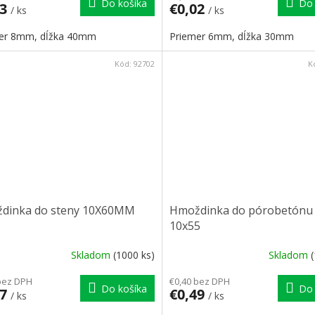
Do košíka
Do 
03
€0,02
/ ks
/ ks
er 8mm, dĺžka 40mm
Priemer 6mm, dĺžka 30mm
Kód:
92702
K
dinka do steny 10X60MM
Hmoždinka do pórobetónu
10x55
Skladom
(1000 ks)
Skladom
bez DPH
€0,40 bez DPH
Do košíka
Do 
07
€0,49
/ ks
/ ks