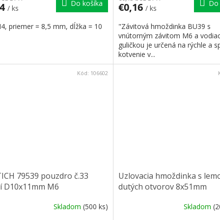
Do košíka
Do 
04
€0,16
/ ks
/ ks
4, priemer = 8,5 mm, dĺžka = 10
"Závitová hmoždinka BU39 s
vnútorným závitom M6 a vodia
guličkou je určená na rýchle a s
kotvenie v...
Kód:
106602
ICH 79539 pouzdro č.33
Uzlovacia hmoždinka s lem
ní D10x11mm M6
dutých otvorov 8x51mm
Skladom
(500 ks)
Skladom
(2