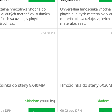
rzálna hmoždinka vhodná do
Univerzálna hmoždinka vhodná
 aj dutých materiálov. V dutých
plných aj dutých materiálov. V d
áloch sa uzluje, v plných
materiáloch sa uzluje, v plných
loch sa...
materáloch sa...
Kód:
92701
dinka do steny 8X40MM
Hmoždinka do steny 6X30
Skladom
(5000 ks)
Skladom
bez DPH
€0,02 bez DPH