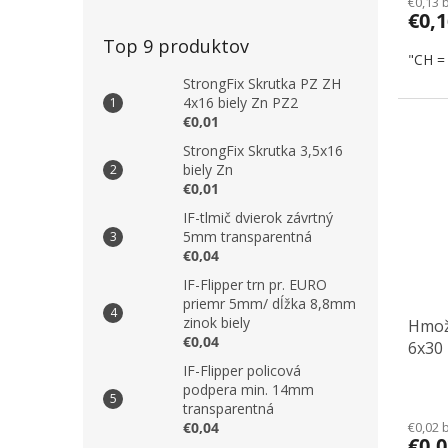
€0,13 
€0,
Top 9 produktov
"CH =
StrongFix Skrutka PZ ZH
4x16 biely Zn PZ2
€0,01
StrongFix Skrutka 3,5x16
biely Zn
€0,01
IF-tlmič dvierok závrtný
5mm transparentná
€0,04
IF-Flipper trn pr. EURO
priemr 5mm/ dĺžka 8,8mm
zinok biely
Hmož
€0,04
6x30
IF-Flipper policová
podpera min. 14mm
transparentná
€0,02 
€0,04
€0,