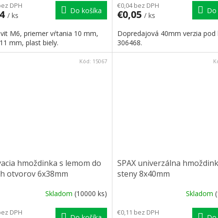
bez DPH
€0,04 bez DPH
Do košíka
Do 
04
€0,05
/ ks
/ ks
ávit M6, priemer vŕtania 10 mm,
Dopredajová 40mm verzia pod
11 mm, plast biely.
306468.
Kód:
15067
K
vacia hmoždinka s lemom do
SPAX univerzálna hmoždink
ch otvorov 6x38mm
steny 8x40mm
Skladom
(10000 ks)
Skladom
bez DPH
€0,11 bez DPH
Do košíka
Do 