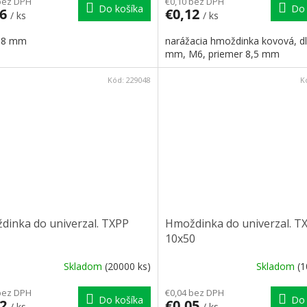
bez DPH
€0,10 bez DPH
Do košíka
Do 
16
€0,12
/ ks
/ ks
 8 mm
narážacia hmoždinka kovová, dl
mm, M6, priemer 8,5 mm
Kód:
229048
K
dinka do univerzal. TXPP
Hmoždinka do univerzal. T
10x50
Skladom
(20000 ks)
Skladom
(1
bez DPH
€0,04 bez DPH
Do košíka
Do 
02
€0,05
/ ks
/ ks