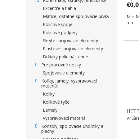
Konfirmáty, skrutky, hmoždinky
€0,
Excentre a tiahla
Matice, ostatné spojovacie prvky
M = M
mm
Policové spoje
Policové podpery
Skryté spojovacie elementy
Plastové spojovacie elementy
Držiaky políc nástenné
Pre pracovné dosky
Spojovacie elementy
Kolíky, lamely, vyspravovací
materiál
Kolíky
Kolíkové tyče
Lamely
HETT
vrtá
Vyspravovací materiál
Konzoly, spojovacie uhoľníky a
plechy