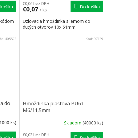
€0,06 bez DPH
košíka
Do košíka
€0,07
/ ks
 kódom
Uzlovacia hmoždinka s lemom do
dutých otvorov 10x 61mm
ód:
405592
Kód:
97129
a do
Hmoždinka plastová BU61
M6/11,5mm
(1000 ks)
Skladom
(40000 ks)
€0,02 bez DPH
košíka
Do košíka