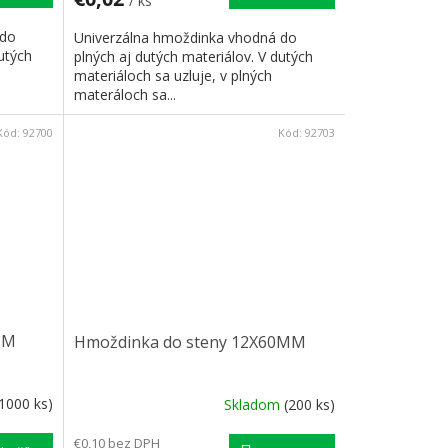
/ ks
 do
Univerzálna hmoždinka vhodná do
utých
plných aj dutých materiálov. V dutých
materiáloch sa uzluje, v plných
materáloch sa...
Kód:
92700
Kód:
92703
MM
Hmoždinka do steny 12X60MM
(1000 ks)
Skladom
(200 ks)
€0,10 bez DPH