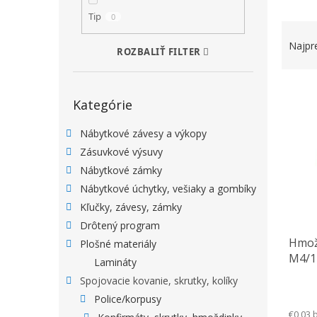
Tip
0
RADEN
Najpr
ROZBALIŤ FILTER
VÝPIS
Preskočiť kategórie
Kategórie
Nábytkové závesy a výkopy
Zásuvkové výsuvy
Nábytkové zámky
Nábytkové úchytky, vešiaky a gombíky
Kľučky, závesy, zámky
Drôtený program
Hmož
Plošné materiály
M4/1
Lamináty
Spojovacie kovanie, skrutky, kolíky
Police/korpusy
€0,03 