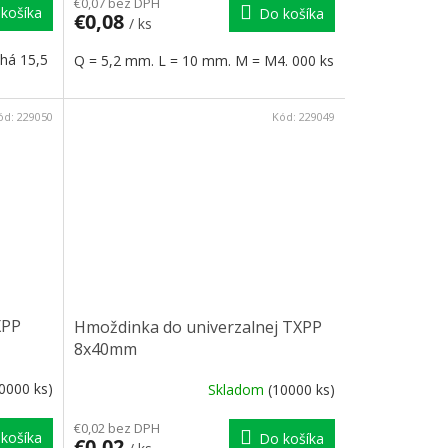
€0,07 bez DPH
košíka
Do košíka
€0,08
/ ks
há 15,5
Q = 5,2 mm. L = 10 mm. M = M4. 000 ks
ód:
229050
Kód:
229049
XPP
Hmoždinka do univerzalnej TXPP
8x40mm
0000 ks)
Skladom
(10000 ks)
€0,02 bez DPH
košíka
Do košíka
€0,02