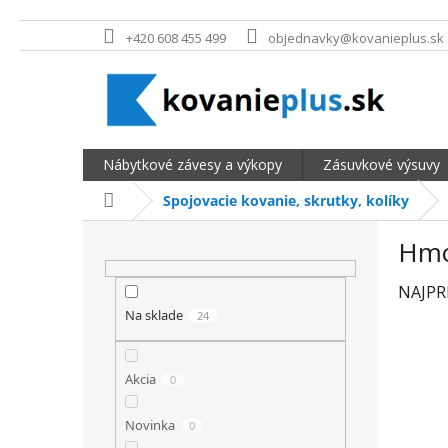
Prejsť na obsah
+420 608 455 499
objednavky@kovanieplus.sk
Nábytkové závesy a výkopy
Zásuvkové výsuvy
Domov
Spojovacie kovanie, skrutky, kolíky
BOČNÝ PANEL
Hmo
NAJPR
Na sklade
24
Akcia
0
Novinka
0