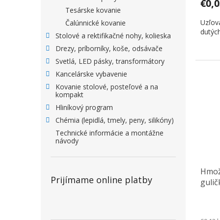
€0,
Tesárske kovanie
Uzľov
Čalúnnické kovanie
dutýc
Stolové a rektifikačné nohy, kolieska
Drezy, príborníky, koše, odsávače
Svetlá, LED pásky, transformátory
Kancelárske vybavenie
Kovanie stolové, posteľové a na
kompakt
Hliníkový program
Chémia (lepidlá, tmely, peny, silikóny)
Technické informácie a montážne
návody
Hmož
Prijímame online platby
guli