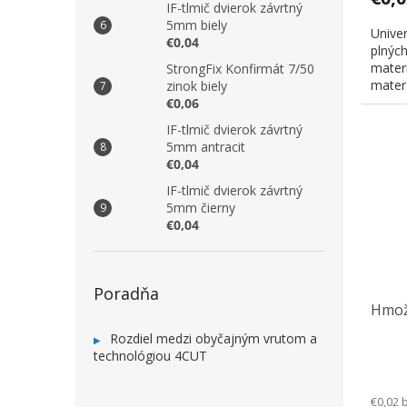
IF-tlmič dvierok závrtný
5mm biely
Unive
€0,04
plných
materi
StrongFix Konfirmát 7/50
materá
zinok biely
€0,06
IF-tlmič dvierok závrtný
5mm antracit
€0,04
IF-tlmič dvierok závrtný
5mm čierny
€0,04
Poradňa
Hmož
Rozdiel medzi obyčajným vrutom a
technológiou 4CUT
€0,02 