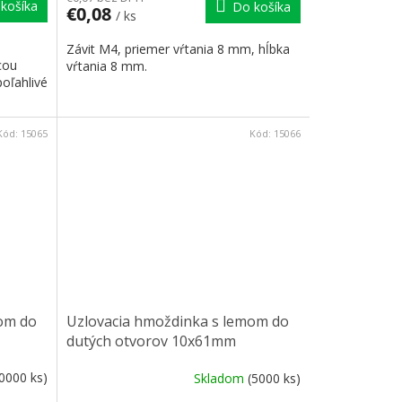
košíka
Do košíka
€0,08
/ ks
Závit M4, priemer vŕtania 8 mm, hĺbka
cou
vŕtania 8 mm.
poľahlivé
Kód:
15065
Kód:
15066
om do
Uzlovacia hmoždinka s lemom do
dutých otvorov 10x61mm
0000 ks)
Skladom
(5000 ks)