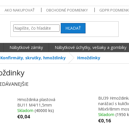
AKO NAKUPOVAŤ
OBCHODNÉ PODMIENKY
GDPR PODMIENK
HĽADAŤ
Nábytkové zámky
Nábytkové úchytky, vešiaky a gombíky
Konfirmáty, skrutky, hmoždinky
Hmoždinky
ždinky
EDÁVANEJŠIE
BU39 Hmoždink
Hmoždinka plastová
narážací s kulič
BU11 M4/11,5mm
M6x9/8mm mos
Skladom
(40000 ks)
Skladom
(1950 k
€0,04
€0,16