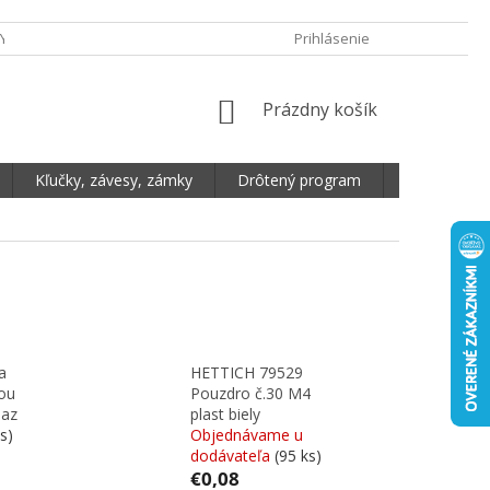
Y OCHRANY OSOBNÝCH ÚDAJOV
DOPRAVA A PLATBA
Prihlásenie
REKLAMA
NÁKUPNÝ KOŠÍK
Prázdny košík
Kľučky, závesy, zámky
Drôtený program
Plošné mate
a
HETTICH 79529
kou
Pouzdro č.30 M4
az
plast biely
s)
Objednávame u
dodávateľa
(95 ks)
€0,08