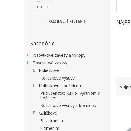
Tip
0
ROZBALIŤ FILTER
NAJPR
Preskočiť kategórie
Kategórie
Nábytkové závesy a výkopy
Zásuvkové výsuvy
Kolieskové
Kolieskové výsuvy
RADEN
Kolieskové s bočnicou
Najpr
Príslušenstvo ku kol. výsuvom s
bočnicou
VÝPIS
Kolieskové výsuvy s bočnicou
Guličkové
Bez tlmenia
S tlmením