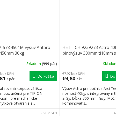
 578.4501M výsuv Antaro
HETTICH 9239273 Actro 40
450mm 30kg
plnovýsuv 300mm tl18mm si
system ľavý
Skladom
(999 pár)
Sklad
 bez DPH
€7,97 bez DPH
Do košíka
Do 
,81
€9,80
/ pár
/ ks
alizovaná korpusová lišta
Výsuv Actro pre bočnice Arci Te
mbox určená pre TIP-ON
nosnosť 40kg, s integrovaným 
tion - pre mechanické
Si Sy. Dĺžka 300 mm, ľavý. Mož
ytkové otváranie a...
kombinovať s...
Kód:
210433
K