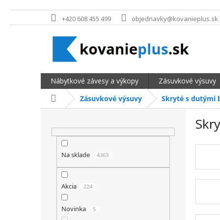
Prejsť na obsah
+420 608 455 499
objednavky@kovanieplus.sk
Nábytkové závesy a výkopy
Zásuvkové výsuvy
Domov
Zásuvkové výsuvy
Skryté s dutými 
BOČNÝ PANEL
Skr
Na sklade
4363
Akcia
224
Novinka
5