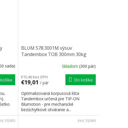
y
BLUM 578.3001M výsuv
Tandembox TOB 300mm 30kg
00 sada)
Skladom
(300 pár)
€15,46 bez DPH
košíka
Do košíka
€19,01
/ pár
ou.
Optimalizovaná korpusová lišta
).
Tandembox určená pre TIP-ON
Všetko
Blumotion - pre mechanické
bezúchytkové otváranie a...
ód:
352605
Kód:
352606