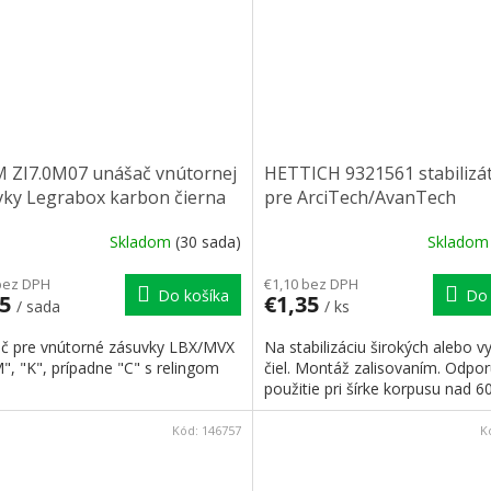
 ZI7.0M07 unášač vnútornej
HETTICH 9321561 stabilizát
vky Legrabox karbon čierna
pre ArciTech/AvanTech
Skladom
(30 sada)
Sklado
bez DPH
€1,10 bez DPH
Do košíka
Do 
65
€1,35
/ sada
/ ks
č pre vnútorné zásuvky LBX/MVX
Na stabilizáciu širokých alebo 
", "K", prípadne "C" s relingom
čiel. Montáž zalisovaním. Odpo
použitie pri šírke korpusu nad 6
Kód:
146757
K