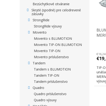
Bezúchytkové otváranie
Skryté (spodné) pre celodrevené
zásuvky
StrongRide
StrongRide výsuvy
BLUM
Movento
MERI
Movento s BLUMOTION
do 2
Movento TIP-ON BLUMOTION
Movento TIP-ON
€16,24
Movento príslušenstvo
€19
Tandem
TIP-O
Tandem s BLUMOTION
unáša
Tandem TIP-ON
MERIV
výsuvy
Tandem príslušenstvo
Quadro
Quadro príslušenstvo
Quadro výsuvy