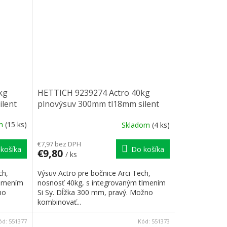
kg
HETTICH 9239274 Actro 40kg
lent
plnovýsuv 300mm tl18mm silent
system pravý
om
(15 ks)
Skladom
(4 ks)
€7,97 bez DPH
košíka
Do košíka
€9,80
/ ks
ch,
Výsuv Actro pre bočnice Arci Tech,
tlmením
nosnosť 40kg, s integrovaným tlmením
no
Si Sy. Dĺžka 300 mm, pravý. Možno
kombinovať...
ód:
551377
Kód:
551373