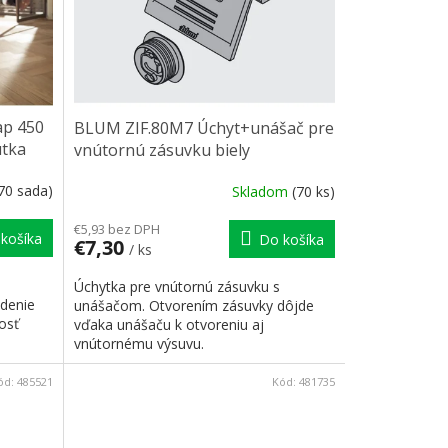
ap 450
BLUM ZIF.80M7 Úchyt+unášač pre
utka
vnútornú zásuvku biely
70 sada)
Skladom
(70 ks)
€5,93 bez DPH
košíka
Do košíka
€7,30
/ ks
Úchytka pre vnútornú zásuvku s
edenie
unášačom. Otvorením zásuvky dôjde
osť
vďaka unášaču k otvoreniu aj
vnútornému výsuvu.
ód:
485521
Kód:
481735