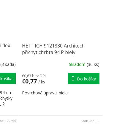
 flex
HETTICH 9121830 Architech
příchyt chrbta 94 P biely
m
(3 sada)
Skladom
(30 ks)
€0,63 bez DPH
košíka
Do košíka
€0,77
/ ks
ov 94mm
Povrchová úprava: biela.
íchytky
, 2
ód:
179254
Kód:
282110