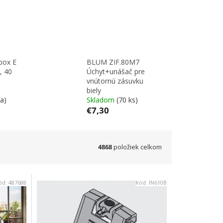
box E
BLUM ZIF.80M7
, 40
Úchyt+unášač pre
vnútornú zásuvku
biely
a)
Skladom
(70 ks)
€7,30
4868
položiek celkom
ód:
487688
Kód:
IN610B