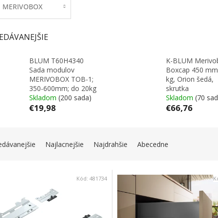
MERIVOBOX
EDÁVANEJŠIE
BLUM T60H4340
K-BLUM Merivo
Sada modulov
Boxcap 450 mm
MERIVOBOX TOB-1;
kg, Orion šedá,
350-600mm; do 20kg
skrutka
Skladom
(200 sada)
Skladom
(70 sad
€19,98
€66,76
IE PRODUKTOV
edávanejšie
Najlacnejšie
Najdrahšie
Abecedne
 PRODUKTOV
Kód:
481734
K