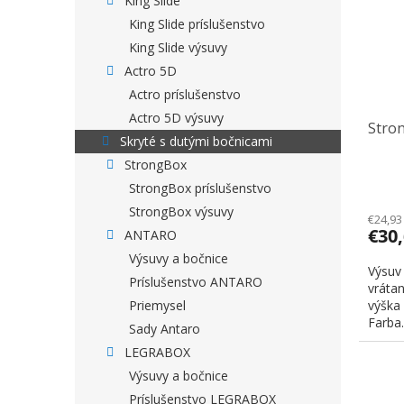
King Slide
King Slide príslušenstvo
King Slide výsuvy
Actro 5D
Actro príslušenstvo
Actro 5D výsuvy
Stro
Skryté s dutými bočnicami
StrongBox
StrongBox príslušenstvo
StrongBox výsuvy
€24,93
€30
ANTARO
Výsuvy a bočnice
Výsuv
Príslušenstvo ANTARO
vráta
Priemysel
výška
Farba.
Sady Antaro
LEGRABOX
Výsuvy a bočnice
Príslušenstvo LEGRABOX