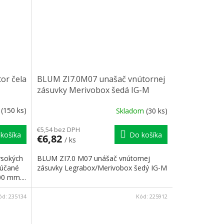
or čela
BLUM ZI7.0M07 unašač vnútornej
zásuvky Merivobox šedá IG-M
m
(150 ks)
Skladom
(30 ks)
€5,54 bez DPH
košíka
Do košíka
€6,82
/ ks
vysokých
BLUM ZI7.0 M07 unášač vnútornej
rúčané
zásuvky Legrabox/Merivobox šedý IG-M
00 mm....
ód:
235134
Kód:
225912