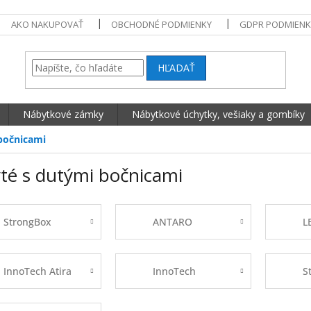
AKO NAKUPOVAŤ
OBCHODNÉ PODMIENKY
GDPR PODMIENK
HĽADAŤ
Nábytkové zámky
Nábytkové úchytky, vešiaky a gombíky
bočnicami
yté s dutými bočnicami
StrongBox
ANTARO
L
InnoTech Atira
InnoTech
S