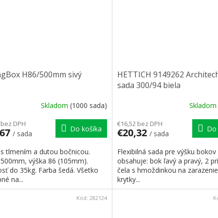
ngBox H86/500mm sivý
HETTICH 9149262 Architech
sada 300/94 biela
Skladom
(1000 sada)
Sklado
 bez DPH
€16,52 bez DPH
Do košíka
Do 
,67
€20,32
/ sada
/ sada
 s tlmením a dutou bočnicou.
Flexibilná sada pre výšku bok
 500mm, výška 86 (105mm).
obsahuje: bok ľavý a pravý, 2 pr
sť do 35kg. Farba šedá. Všetko
čela s hmoždinkou na zarazenie
né na...
krytky...
Kód:
282124
K