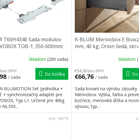
 T60H4340 Sada modulov
K-BLUM Merivobox E Boxc
VOBOX TOB-1; 350-600mm;
mm, 40 kg, Orion šedá, skr
0kg
Skladom
(200 sada)
Skladom
(
 bez DPH
€54,28 bez DPH
Do košíka
Do 
,98
€66,76
/ sada
/ sada
N BLUMOTION Set (jednotka +
Sada kovaní na výrobu zásuvky
č + synchronizačný adaptér pre
Merivobox. Výška, farba a prev
OBOX, Typ L1. Určené pre 40kg
bočnice, menovitá dĺžka a nosn
 NL350...
výsuvu, typ...
Kód:
146773
K