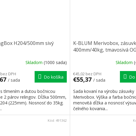
ngBox H204/500mm sivý
K-BLUM Merivobox, zásuvk
400mm/40kg, tmavosivá OG
skrutka
Skladom
(1000 sada)
Skladom
(
 bez DPH
€45,02 bez DPH
Do košíka
Do 
,67
€55,37
/ sada
/ sada
 s tlmením a dutou bočnicou
Sada kovaní na výrobu zásuvky
ne 2 párov relingov. Dĺžka 500mm,
Merivobox. Výška a farba bočni
 204 (225mm). Nosnosť do 35kg.
menovitá dĺžka a nosnosť výsuv
..
čelného kovania...
Kód:
491362
K