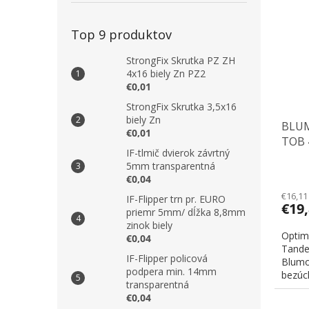
Top 9 produktov
StrongFix Skrutka PZ ZH
4x16 biely Zn PZ2
€0,01
StrongFix Skrutka 3,5x16
biely Zn
BLUM
€0,01
TOB 
IF-tlmič dvierok závrtný
5mm transparentná
€0,04
€16,11
IF-Flipper trn pr. EURO
€19
priemr 5mm/ dĺžka 8,8mm
zinok biely
Optim
€0,04
Tande
IF-Flipper policová
Blumo
podpera min. 14mm
bezúch
transparentná
€0,04