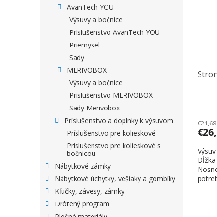
AvanTech YOU
Výsuvy a bočnice
Príslušenstvo AvanTech YOU
Priemysel
Sady
MERIVOBOX
Stro
Výsuvy a bočnice
Príslušenstvo MERIVOBOX
Sady Merivobox
Príslušenstvo a doplnky k výsuvom
€21,68
€26
Príslušenstvo pre kolieskové
Príslušenstvo pre kolieskové s
Výsuv
bočnicou
Dĺžka
Nábytkové zámky
Nosno
potreb
Nábytkové úchytky, vešiaky a gombíky
Kľučky, závesy, zámky
Drôtený program
Plošné materiály