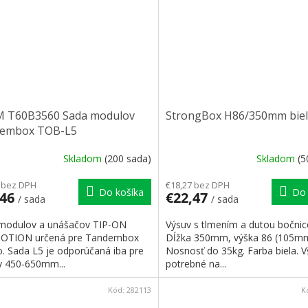
 T60B3560 Sada modulov
StrongBox H86/350mm biel
embox TOB-L5
Skladom
(200 sada)
Skladom
(5
 bez DPH
€18,27 bez DPH
Do košíka
Do 
,46
€22,47
/ sada
/ sada
modulov a unášačov TIP-ON
Výsuv s tlmením a dutou bočnic
OTION určená pre Tandembox
Dĺžka 350mm, výška 86 (105mm
o. Sada L5 je odporúčaná iba pre
Nosnosť do 35kg. Farba biela. 
y 450-650mm...
potrebné na...
Kód:
282113
K