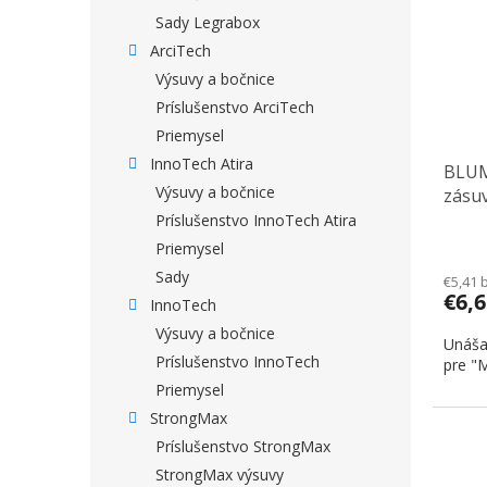
Sady Legrabox
ArciTech
Výsuvy a bočnice
Príslušenstvo ArciTech
Priemysel
InnoTech Atira
BLUM
Výsuvy a bočnice
zásu
CS-M
Príslušenstvo InnoTech Atira
Priemysel
Sady
€5,41 
€6,
InnoTech
Výsuvy a bočnice
Unáša
Príslušenstvo InnoTech
pre "M
Priemysel
StrongMax
Príslušenstvo StrongMax
StrongMax výsuvy