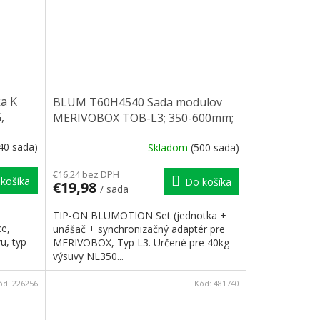
a K
BLUM T60H4540 Sada modulov
,
MERIVOBOX TOB-L3; 350-600mm;
15-40kg
40 sada)
Skladom
(500 sada)
€16,24 bez DPH
košíka
Do košíka
€19,98
/ sada
TIP-ON BLUMOTION Set (jednotka +
ce,
unášač + synchronizačný adaptér pre
u, typ
MERIVOBOX, Typ L3. Určené pre 40kg
výsuvy NL350...
ód:
226256
Kód:
481740