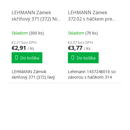
LEHMANN Zámek
LEHMANN Zámek
skříňový 371 (372) Ni
372.02 s háčkem pre
P4 ľavý
žaluzie ľavý
Skladom
(300 ks)
Skladom
(70 ks)
€2,37 bez DPH
€3,07 bez DPH
€2,91
€3,77
/ ks
/ ks
Do košíka
Do košíka
LEHMANN Zámok
Lehmann 1437248010 so
skriňový 371 (372) ľavý
závorou ​​s háčikom 314