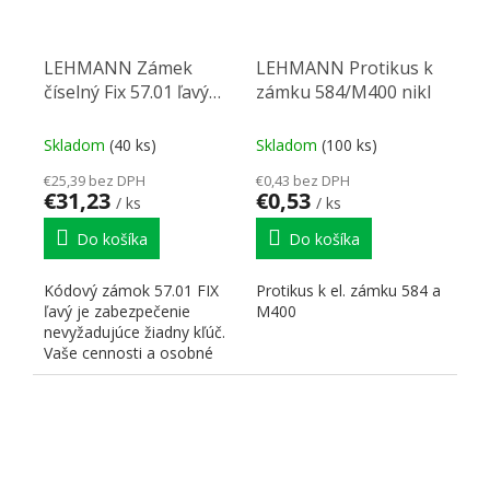
LEHMANN Zámek
LEHMANN Protikus k
číselný Fix 57.01 ľavý
zámku 584/M400 nikl
biela
Skladom
(40 ks)
Skladom
(100 ks)
€25,39 bez DPH
€0,43 bez DPH
€31,23
€0,53
/ ks
/ ks
Do košíka
Do košíka
Kódový zámok 57.01 FIX
Protikus k el. zámku 584 a
ľavý je zabezpečenie
M400
nevyžadujúce žiadny kľúč.
Vaše cennosti a osobné
veci sú v bezpečí a...