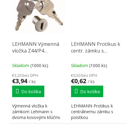
LEHMANN Výmenná
LEHMANN Protikus k
vložka Z44/P4
centr. zámku s
B1,18001-18100
pojistkou
Skladom
(1000 ks)
Skladom
(1000 ks)
€3,20 bez DPH
€0,50 bez DPH
€3,94
€0,62
/ ks
/ ks
Do košíka
Do košíka
Výmenná vložka k
LEHMANN Protikus k
zámkom Lehmann s
centrálnemu zámku s
dvoma kovovými kľúčmi.
poistkou