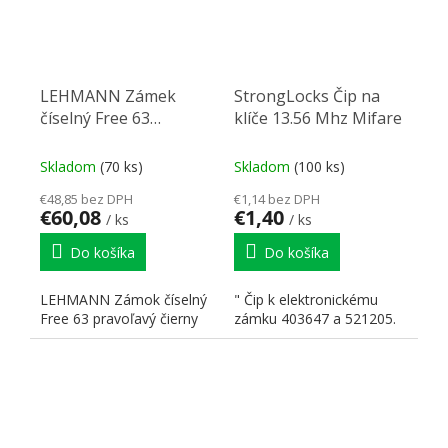
LEHMANN Zámek
StrongLocks Čip na
číselný Free 63
klíče 13.56 Mhz Mifare
pravolevý čierny
Skladom
(70 ks)
Skladom
(100 ks)
€48,85 bez DPH
€1,14 bez DPH
€60,08
€1,40
/ ks
/ ks
Do košíka
Do košíka
LEHMANN Zámok číselný
" Čip k elektronickému
Free 63 pravoľavý čierny
zámku 403647 a 521205.