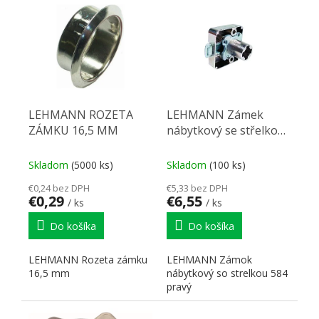
LEHMANN ROZETA
LEHMANN Zámek
ZÁMKU 16,5 MM
nábytkový se střelkou
584 pravý
Skladom
(5000 ks)
Skladom
(100 ks)
€0,24 bez DPH
€5,33 bez DPH
€0,29
€6,55
/ ks
/ ks
Do košíka
Do košíka
LEHMANN Rozeta zámku
LEHMANN Zámok
16,5 mm
nábytkový so strelkou 584
pravý