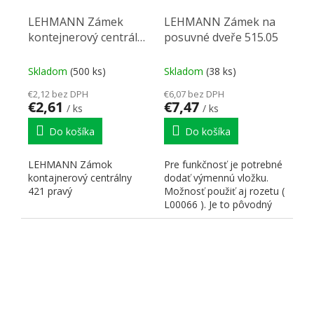
LEHMANN Zámek
LEHMANN Zámek na
kontejnerový centrální
posuvné dveře 515.05
421 pravý
Skladom
(500 ks)
Skladom
(38 ks)
€2,12 bez DPH
€6,07 bez DPH
€2,61
€7,47
/ ks
/ ks
Do košíka
Do košíka
LEHMANN Zámok
Pre funkčnosť je potrebné
kontajnerový centrálny
dodať výmennú vložku.
421 pravý
Možnosť použiť aj rozetu (
L00066 ). Je to pôvodný
zámok 515.02 kde...