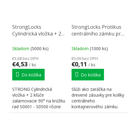
StrongLocks
StrongLocks Protikus
Cylindrická vložka + 2
centrálního zámku pre
kľúče zalamovacie,
dřevěné zásuvky
S0001 - S0500 rôzne
Skladom
(5000 ks)
Skladom
(1000 ks)
€3,68 bez DPH
€0,09 bez DPH
€4,53
€0,11
/ ks
/ ks
Do košíka
Do košíka
STRONG Cylindrická
Slúži ako zarážka na
vložka + 2 kľúče
drevené zásuvky pre kolíky
zalamovacie 90° na krúžku
centrálneho
rad S0001 - S0500 rôzne
kontajnerového zámku.
uzamykanie plochá hlava