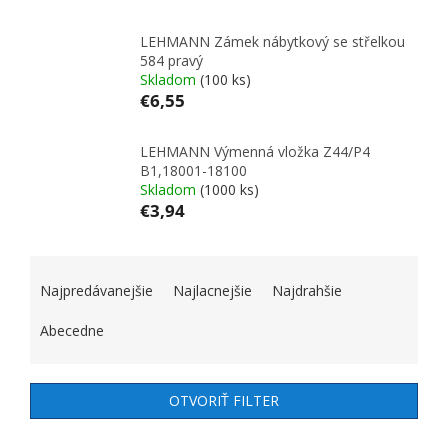
LEHMANN Zámek nábytkový se střelkou
584 pravý
Skladom
(100 ks)
€6,55
LEHMANN Výmenná vložka Z44/P4
B1,18001-18100
Skladom
(1000 ks)
€3,94
RADENIE PRODUKTOV
Najpredávanejšie
Najlacnejšie
Najdrahšie
Abecedne
OTVORIŤ FILTER
VÝPIS PRODUKTOV