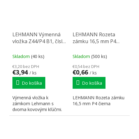
LEHMANN Výmenná
LEHMANN Rozeta
vložka Z44/P4 B1, číslo
zámku 16,5 mm P4
18050
čierna
Skladom
(40 ks)
Skladom
(500 ks)
€3,20 bez DPH
€0,54 bez DPH
€3,94
€0,66
/ ks
/ ks
Do košíka
Do košíka
Výmenná vložka k
LEHMANN Rozeta zámku
zámkom Lehmann s
16,5 mm P4 čierna
dvoma kovovými kľúčmi.