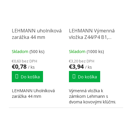
LEHMANN uholníková
LEHMANN Výmenná
zarážka 44 mm
vložka Z44/P4 B1,
18201-18300
Skladom
(500 ks)
Skladom
(1000 ks)
€0,63 bez DPH
€3,20 bez DPH
€0,78
€3,94
/ ks
/ ks
Do košíka
Do košíka
LEHMANN Uholníková
Výmenná vložka k
zarážka 44 mm
zámkom Lehmann s
dvoma kovovými kľúčmi.