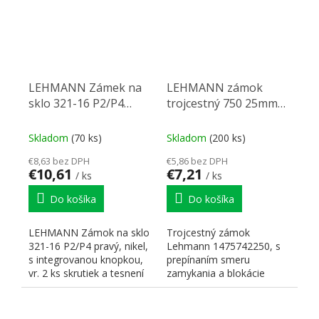
LEHMANN Zámek na
LEHMANN zámok
sklo 321-16 P2/P4
trojcestný 750 25mm
pravý nikl s
pravoľavý
integrovanou
Skladom
(70 ks)
Skladom
(200 ks)
knopkou
€8,63 bez DPH
€5,86 bez DPH
€10,61
€7,21
/ ks
/ ks
Do košíka
Do košíka
LEHMANN Zámok na sklo
Trojcestný zámok
321-16 P2/P4 pravý, nikel,
Lehmann 1475742250, s
s integrovanou knopkou,
prepínaním smeru
vr. 2 ks skrutiek a tesnení
zamykania a blokácie
Priemer vŕtania...
vytiahnutia kľúča v
odomknutej polohe.