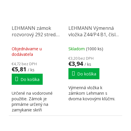
LEHMANN zámok
LEHMANN Výmenná
rozvorový 292 stred.
vložka Z44/P4 B1, číslo
pre skrine
18001
Objednávame u
Skladom
(1000 ks)
dodávateľa
€3,20 bez DPH
€3,94
€4,72 bez DPH
/ ks
€5,81
/ ks
Do košíka
Do košíka
Výmenná vložka k
Určené na vodorovné
zámkom Lehmann s
použitie. Zámok je
dvoma kovovými kľúčmi.
primárne určený na
zamykanie skríň
vybavených sortimentom
BBP (kartotéky a...