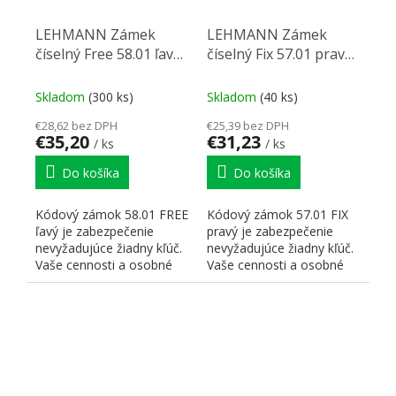
LEHMANN Zámek
LEHMANN Zámek
číselný Free 58.01 ľavý
číselný Fix 57.01 pravý
čierna
biela
Skladom
(300 ks)
Skladom
(40 ks)
€28,62 bez DPH
€25,39 bez DPH
€35,20
€31,23
/ ks
/ ks
Do košíka
Do košíka
Kódový zámok 58.01 FREE
Kódový zámok 57.01 FIX
ľavý je zabezpečenie
pravý je zabezpečenie
nevyžadujúce žiadny kľúč.
nevyžadujúce žiadny kľúč.
Vaše cennosti a osobné
Vaše cennosti a osobné
veci sú v bezpečí a...
veci sú v bezpečí a...