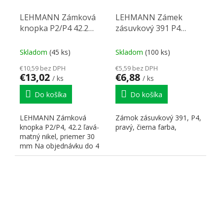
LEHMANN Zámková
LEHMANN Zámek
knopka P2/P4 42.2
zásuvkový 391 P4
ľavá, matný nikl
pravý čierna
Skladom
(45 ks)
Skladom
(100 ks)
€10,59 bez DPH
€5,59 bez DPH
€13,02
€6,88
/ ks
/ ks
Do košíka
Do košíka
LEHMANN Zámková
Zámok zásuvkový 391, P4,
knopka P2/P4, 42.2 ľavá-
pravý, čierna farba,
matný nikel, priemer 30
mm Na objednávku do 4
týždňov.