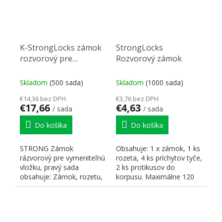
K-StrongLocks zámok
StrongLocks
rozvorový pre
Rozvorový zámok
vymeniteľnú vložku, s
tyčami 1200 mm, pravý
Skladom
(500 sada)
Skladom
(1000 sada)
€14,36 bez DPH
€3,76 bez DPH
€17,66
€4,63
/ sada
/ sada
Do košíka
Do košíka
STRONG Zámok
Obsahuje: 1 x zámok, 1 ks
rázvorový pre vymeniteľnú
rozeta, 4 ks príchytov tyče,
vložku, pravý sada
2 ks protikusov do
obsahuje: Zámok, rozetu,
korpusu. Maximálne 120
4 x držiak tyče, 2 x
možných kombinácií -...
protikus, 2 x...