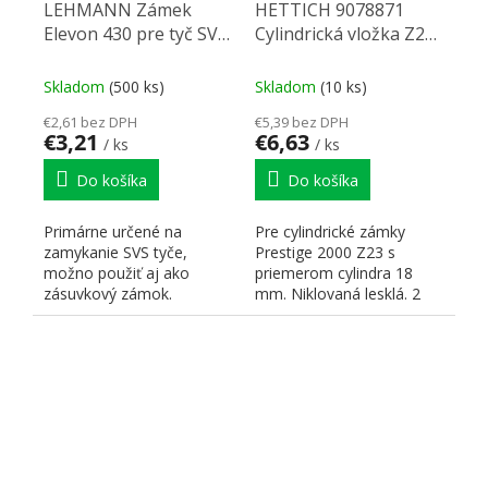
LEHMANN Zámek
HETTICH 9078871
Elevon 430 pre tyč SVS
Cylindrická vložka Z23
Elevon
18004
Skladom
(500 ks)
Skladom
(10 ks)
€2,61 bez DPH
€5,39 bez DPH
€3,21
€6,63
/ ks
/ ks
Do košíka
Do košíka
Primárne určené na
Pre cylindrické zámky
zamykanie SVS tyče,
Prestige 2000 Z23 s
možno použiť aj ako
priemerom cylindra 18
zásuvkový zámok.
mm. Niklovaná lesklá. 2
kľúče zo zinkovej zliatiny....