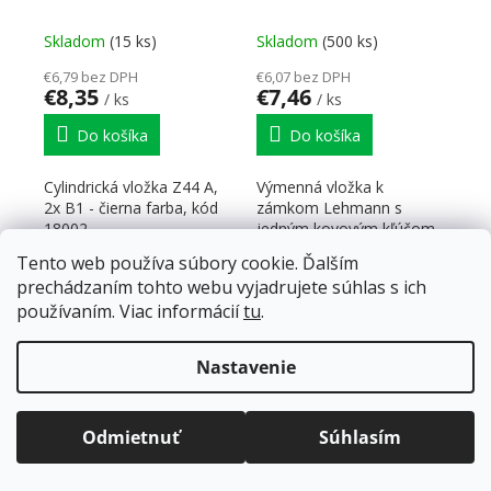
18002, čierna
18001-18100
Skladom
(15 ks)
Skladom
(500 ks)
€6,79 bez DPH
€6,07 bez DPH
€8,35
€7,46
/ ks
/ ks
Do košíka
Do košíka
Cylindrická vložka Z44 A,
Výmenná vložka k
2x B1 - čierna farba, kód
zámkom Lehmann s
18002
jedným kovovým kľúčom
a jedným zalamovacím
Tento web používa súbory cookie. Ďalším
kľúčom.
prechádzaním tohto webu vyjadrujete súhlas s ich
používaním. Viac informácií
tu
.
NAČÍTAŤ 60 ĎALŠÍCH
Stránkovanie
Doprava zadarmo
pre balíkové zásielky v hodnote
1
6
nad
120 EUR*
.
Nastavenie
Ovládacie prvky výpisu
355
položiek celkom
Viac informácií o doprave a platbe.
HORE
Balíky zasielame už od
4 EUR
.
ZRÝCHĽUJEME.
Odmietnuť
Súhlasím
Nábytkové zámky a uzamykacie