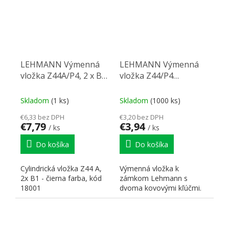
LEHMANN Výmenná
LEHMANN Výmenná
vložka Z44A/P4, 2 x B1,
vložka Z44/P4
18001, čierna
B1,18101-18200
Skladom
(1 ks)
Skladom
(1000 ks)
€6,33 bez DPH
€3,20 bez DPH
€7,79
€3,94
/ ks
/ ks
Do košíka
Do košíka
Cylindrická vložka Z44 A,
Výmenná vložka k
2x B1 - čierna farba, kód
zámkom Lehmann s
18001
dvoma kovovými kľúčmi.