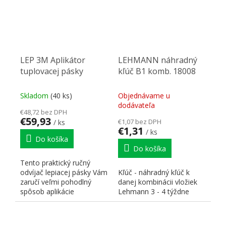
LEP 3M Aplikátor
LEHMANN náhradný
tuplovacej pásky
kľúč B1 komb. 18008
Skladom
(40 ks)
Objednávame u
dodávateľa
€48,72 bez DPH
€59,93
€1,07 bez DPH
/ ks
€1,31
/ ks
Do košíka
Do košíka
Tento praktický ručný
odvíjač lepiacej pásky Vám
Kľúč - náhradný kľúč k
zaručí veľmi pohodlný
danej kombinácii vložiek
spôsob aplikácie
Lehmann 3 - 4 týždne
obojstranne lepiacich
pások 3...