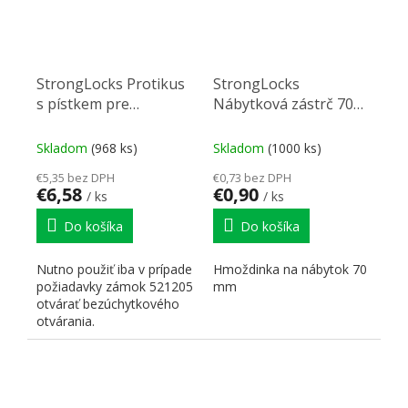
StrongLocks Protikus
StrongLocks
s pístkem pre
Nábytková zástrč 70
bezúchytkové
mm
otevírání zámku
Skladom
(968 ks)
Skladom
(1000 ks)
521205
€5,35 bez DPH
€0,73 bez DPH
€6,58
€0,90
/ ks
/ ks
Do košíka
Do košíka
Nutno použiť iba v prípade
Hmoždinka na nábytok 70
požiadavky zámok 521205
mm
otvárať bezúchytkového
otvárania.