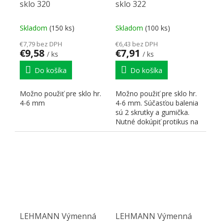
sklo 320
sklo 322
Skladom
(150 ks)
Skladom
(100 ks)
€7,79 bez DPH
€6,43 bez DPH
€9,58
€7,91
/ ks
/ ks
Do košíka
Do košíka
Možno použiť pre sklo hr.
Možno použiť pre sklo hr.
4-6 mm
4-6 mm. Súčasťou balenia
sú 2 skrutky a gumička.
Nutné dokúpiť protikus na
druhé sklo L00051
LEHMANN Výmenná
LEHMANN Výmenná