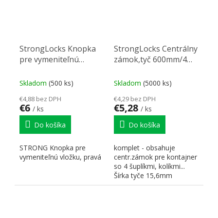
StrongLocks Knopka
StrongLocks Centrálny
pre vymeniteľnú
zámok,tyč 600mm/4
vložku, pravá
zás
Skladom
(500 ks)
Skladom
(5000 ks)
€4,88 bez DPH
€4,29 bez DPH
€6
€5,28
/ ks
/ ks
Do košíka
Do košíka
STRONG Knopka pre
komplet - obsahuje
vymeniteľnú vložku, pravá
centr.zámok pre kontajner
so 4 šuplíkmi, kolíkmi...
Šírka tyče 15,6mm
Maximálne 120 možných...