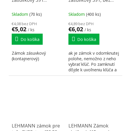
zásuvkový 391
zásuvkový 391, bez
stredový 32 mm
vytiahnutia kľúča -
pravý
Skladom
(70 ks)
Skladom
(400 ks)
€4,08 bez DPH
€4,89 bez DPH
€5,02
€6,02
/ ks
/ ks
Do košíka
Do košíka
Zámok zásuvkový
ak je zámok v odomknutej
(kontajnerový)
polohe, nemožno z neho
vybrať kľúč. Po zamknutí
dôjde k uvoľneniu kľúča a
možnosti vybratia....
LEHMANN zámok pre
LEHMANN Zámok