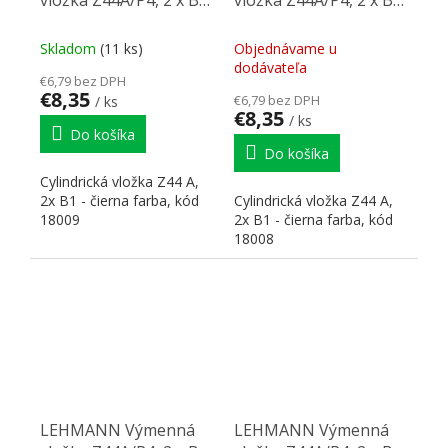
vložka Z44A/P4, 2 x B1,
vložka Z44A/P4, 2 x B1,
18009, čierna
18008, čierna
Skladom
(11 ks)
Objednávame u
dodávateľa
€6,79 bez DPH
€8,35
€6,79 bez DPH
/ ks
€8,35
/ ks
Do košíka
Do košíka
Cylindrická vložka Z44 A,
2x B1 - čierna farba, kód
Cylindrická vložka Z44 A,
18009
2x B1 - čierna farba, kód
18008
LEHMANN Výmenná
LEHMANN Výmenná