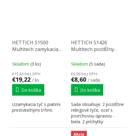
HETTICH 51500
HETTICH 51426
Multitech zamykacia
Multitech pozdĺžny
tyč s 5 třňmi
reling 400 biely
Skladom
(3 ks)
Skladom
(5 sada)
€15,63 bez DPH
€6,99 bez DPH
€19,22
€8,60
/ ks
/ sada
Do košíka
Do košíka
Uzamykacia tyč s piatimi
Sada obsahuje: 2 pozdĺžne
prestviteľnými tŕňmi.
relingové tyče, oceľ s
povrchovou úpravou -
biela. 2 príchytky
relingových tyčí na čelo, s...
Akcia