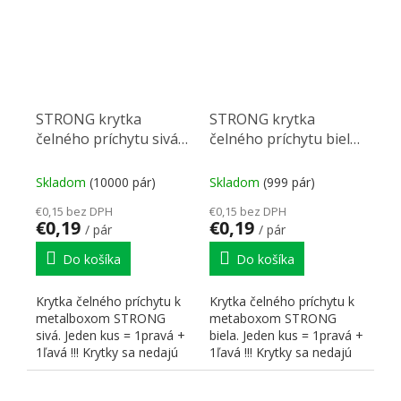
STRONG krytka
STRONG krytka
čelného príchytu sivá
čelného príchytu biela
P+L
P+L
Skladom
(10000 pár)
Skladom
(999 pár)
€0,15 bez DPH
€0,15 bez DPH
€0,19
€0,19
/ pár
/ pár
Do košíka
Do košíka
Krytka čelného príchytu k
Krytka čelného príchytu k
metalboxom STRONG
metaboxom STRONG
sivá. Jeden kus = 1pravá +
biela. Jeden kus = 1pravá +
1ľavá !!! Krytky sa nedajú
1ľavá !!! Krytky sa nedajú
použiť na výsuv...
použiť na výsuv...