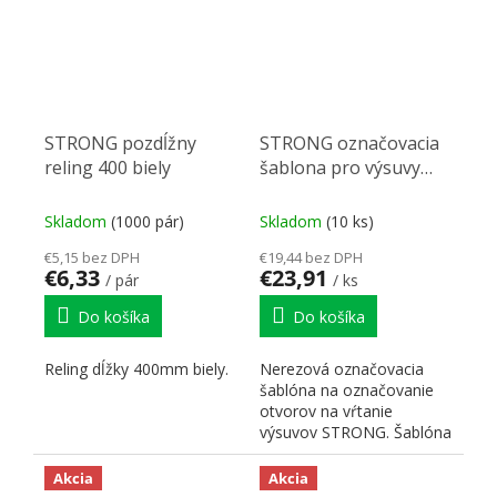
STRONG pozdĺžny
STRONG označovacia
reling 400 biely
šablona pro výsuvy
nerezová
Skladom
(1000 pár)
Skladom
(10 ks)
€5,15 bez DPH
€19,44 bez DPH
€6,33
€23,91
/ pár
/ ks
Do košíka
Do košíka
Reling dĺžky 400mm biely.
Nerezová označovacia
šablóna na označovanie
otvorov na vŕtanie
výsuvov STRONG. Šablóna
je symetrická, teda vhodá
pre...
Akcia
Akcia