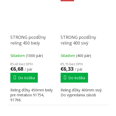
STRONG pozdĺžny
STRONG pozdĺžny
reling 450 biely
reling 400 sivý
Skladom
(1000 pár)
Skladom
(400 pár)
€5,43 bez DPH
€5,15 bez DPH
€6,68
€6,33
/ pár
/ pár
Do košíka
Do košíka
Reling dĺžky 450mm biely
Reling dĺžky 400mm sivý.
pre metabox 91754,
Do vypredania zásob
91766.