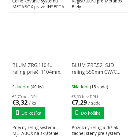
Čelné kovanie systému
Registratúra pre Metabox.
METABOX pravé INSERTA
Biely.
BLUM ZRG.1104U
BLUM ZRE.521S.ID
reling prieč. 1104mm
reling 550mm CW/C
biely
biely
Skladom
(40 ks)
Skladom
(15 sada)
€2,70 bez DPH
€5,93 bez DPH
€3,32
€7,29
/ ks
/ sada
Do košíka
Do košíka
Priečny reling systému
Pozdĺžny reling a držiak
METABOX na skrátenie
zadnej steny pre systém