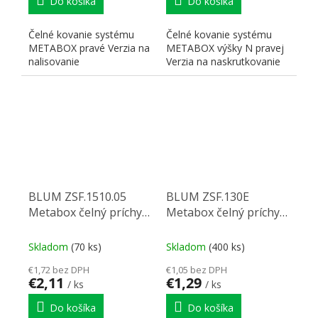
Do košíka
Do košíka
Čelné kovanie systému
Čelné kovanie systému
METABOX pravé Verzia na
METABOX výšky N pravej
nalisovanie
Verzia na naskrutkovanie
BLUM ZSF.1510.05
BLUM ZSF.130E
Metabox čelný príchyt
Metabox čelný príchyt
H54 L
Exp. H86-150 P
Skladom
(70 ks)
Skladom
(400 ks)
€1,72 bez DPH
€1,05 bez DPH
€2,11
€1,29
/ ks
/ ks
Do košíka
Do košíka