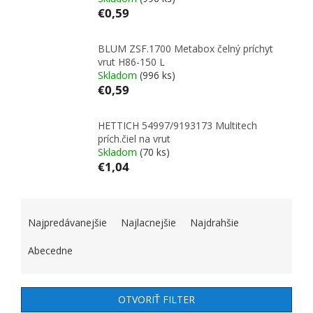
€0,59
BLUM ZSF.1700 Metabox čelný príchyt
vrut H86-150 L
Skladom
(996 ks)
€0,59
HETTICH 54997/9193173 Multitech
prích.čiel na vrut
Skladom
(70 ks)
€1,04
RADENIE PRODUKTOV
Najpredávanejšie
Najlacnejšie
Najdrahšie
Abecedne
OTVORIŤ FILTER