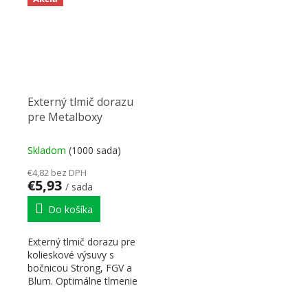
Externý tlmič dorazu
pre Metalboxy
Skladom
(1000 sada)
€4,82 bez DPH
€5,93
/ sada
Do košíka
Externý tlmič dorazu pre
kolieskové výsuvy s
bočnicou Strong, FGV a
Blum. Optimálne tlmenie
pre nosnosť zásuviek 25...