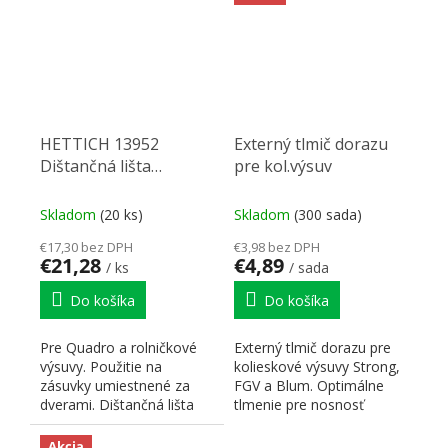
HETTICH 13952
Externý tlmič dorazu
Dištančná lišta
pre kol.výsuv
25x484x49 biela
Skladom
(20 ks)
Skladom
(300 sada)
€17,30 bez DPH
€3,98 bez DPH
€21,28
€4,89
/ ks
/ sada
Do košíka
Do košíka
Pre Quadro a rolničkové
Externý tlmič dorazu pre
výsuvy. Použitie na
kolieskové výsuvy Strong,
zásuvky umiestnené za
FGV a Blum. Optimálne
dverami. Dištančná lišta
tlmenie pre nosnosť
prekoná presah dverí do...
zásuviek 25 kg. Montáž...
Akcia