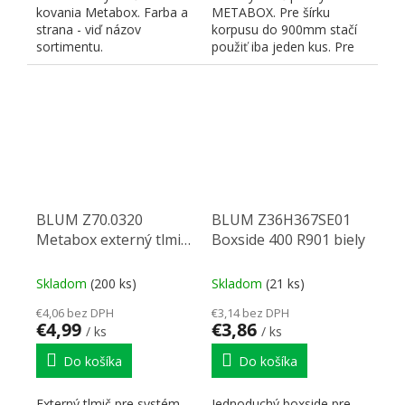
kovania Metabox. Farba a
METABOX. Pre šírku
strana - viď názov
korpusu do 900mm stačí
sortimentu.
použiť iba jeden kus. Pre
správnu funkciu je nutné...
BLUM Z70.0320
BLUM Z36H367SE01
Metabox externý tlmič
Boxside 400 R901 biely
sivý
Skladom
(200 ks)
Skladom
(21 ks)
€4,06 bez DPH
€3,14 bez DPH
€4,99
€3,86
/ ks
/ ks
Do košíka
Do košíka
Externý tlmič pre systém
Jednoduchý boxside pre