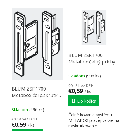
VÝPIS PRODUKTOV
BLUM ZSF.1700
Metabox čelný príchyt
vrut H86-150 L
Skladom
(996 ks)
€0,48 bez DPH
BLUM ZSF.1700
€0,59
/ ks
Metabox čel.p.skrutka
Do košíka
H86-150 P
Skladom
(996 ks)
Čelné kovanie systému
€0,48 bez DPH
METABOX pravej verzie na
€0,59
/ ks
naskrutkovanie