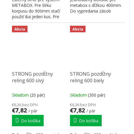
METABOX. Pre šírku
metabox s dĺžkou 400mm.
korpusu do 900mm stačí
Do vypredania zásob
použiť iba jeden kus. Pre
správnu funkciu je nutné...
Akcia
Akcia
STRONG pozdĺžny
STRONG pozdĺžny
reling 600 sivý
reling 600 biely
Skladom
(20 pár)
Skladom
(300 pár)
€6,36 bez DPH
€6,36 bez DPH
€7,82
€7,82
/ pár
/ pár
Do košíka
Do košíka