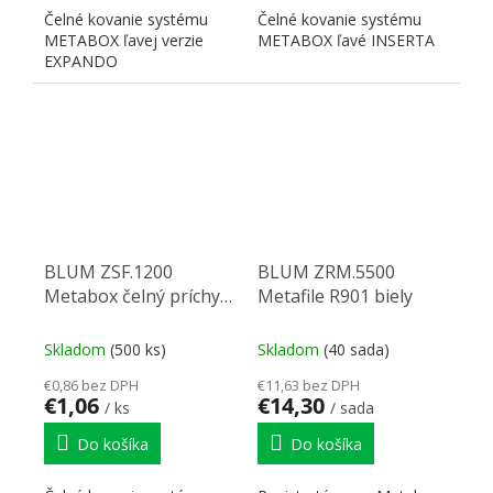
Čelné kovanie systému
Čelné kovanie systému
METABOX ľavej verzie
METABOX ľavé INSERTA
EXPANDO
BLUM ZSF.1200
BLUM ZRM.5500
Metabox čelný príchyt
Metafile R901 biely
Inserta H86-150 P
Skladom
(500 ks)
Skladom
(40 sada)
€0,86 bez DPH
€11,63 bez DPH
€1,06
€14,30
/ ks
/ sada
Do košíka
Do košíka