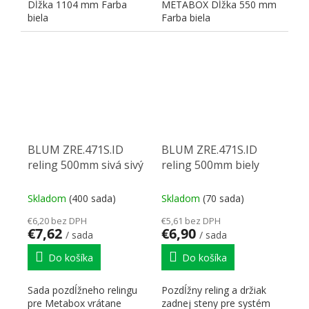
Dĺžka 1104 mm Farba
METABOX Dĺžka 550 mm
biela
Farba biela
BLUM ZRE.471S.ID
BLUM ZRE.471S.ID
reling 500mm sivá sivý
reling 500mm biely
Skladom
(400 sada)
Skladom
(70 sada)
€6,20 bez DPH
€5,61 bez DPH
€7,62
€6,90
/ sada
/ sada
Do košíka
Do košíka
Sada pozdĺžneho relingu
Pozdĺžny reling a držiak
pre Metabox vrátane
zadnej steny pre systém