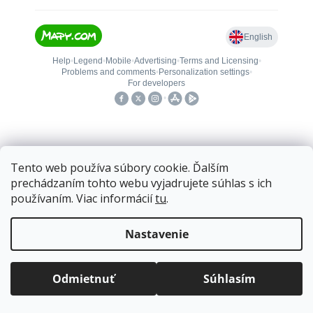
Tento web používa súbory cookie. Ďalším
prechádzaním tohto webu vyjadrujete súhlas s ich
Vytvoril Shoptet
používaním. Viac informácií
tu
.
Doprava zadarmo
pre balíkové zásielky v hodnote
nad
120 EUR*
.
Nastavenie
Copyright 2026
kovanieplus
. Všetky práva vyhradené.
Viac informácií o doprave a platbe.
Balíky zasielame už od
4 EUR
.
ZRÝCHĽUJEME.
Odmietnuť
Súhlasím