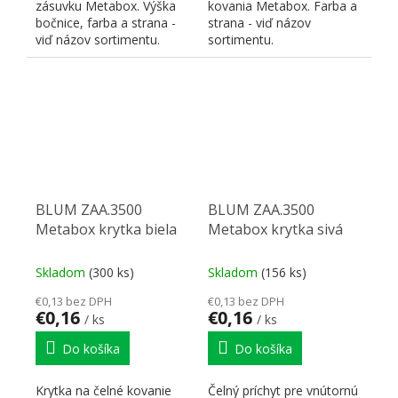
zásuvku Metabox. Výška
kovania Metabox. Farba a
bočnice, farba a strana -
strana - viď názov
viď názov sortimentu.
sortimentu.
BLUM ZAA.3500
BLUM ZAA.3500
Metabox krytka biela
Metabox krytka sivá
Skladom
(300 ks)
Skladom
(156 ks)
€0,13 bez DPH
€0,13 bez DPH
€0,16
€0,16
/ ks
/ ks
Do košíka
Do košíka
Krytka na čelné kovanie
Čelný príchyt pre vnútornú