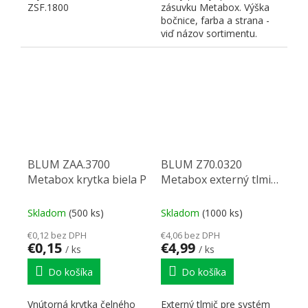
ZSF.1800
zásuvku Metabox. Výška
bočnice, farba a strana -
viď názov sortimentu.
BLUM ZAA.3700
BLUM Z70.0320
Metabox krytka biela P
Metabox externý tlmič
biely
Skladom
(500 ks)
Skladom
(1000 ks)
€0,12 bez DPH
€4,06 bez DPH
€0,15
€4,99
/ ks
/ ks
Do košíka
Do košíka
Vnútorná krytka čelného
Externý tlmič pre systém