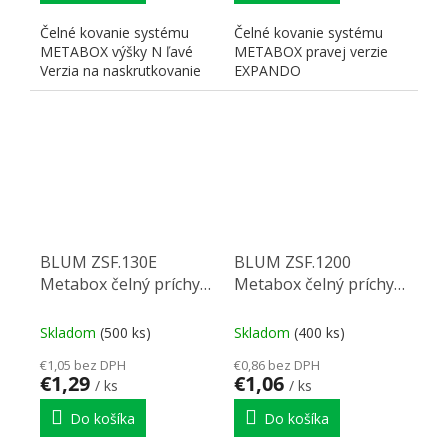
Čelné kovanie systému
Čelné kovanie systému
METABOX výšky N ľavé
METABOX pravej verzie
Verzia na naskrutkovanie
EXPANDO
BLUM ZSF.130E
BLUM ZSF.1200
Metabox čelný príchyt
Metabox čelný príchyt
Expando H86-150 L
Inserta H86-150 L
Skladom
(500 ks)
Skladom
(400 ks)
€1,05 bez DPH
€0,86 bez DPH
€1,29
€1,06
/ ks
/ ks
Do košíka
Do košíka