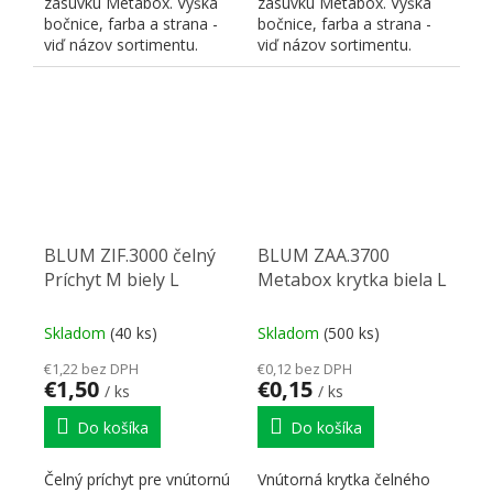
zásuvku Metabox. Výška
zásuvku Metabox. Výška
bočnice, farba a strana -
bočnice, farba a strana -
viď názov sortimentu.
viď názov sortimentu.
BLUM ZIF.3000 čelný
BLUM ZAA.3700
Príchyt M biely L
Metabox krytka biela L
Skladom
(40 ks)
Skladom
(500 ks)
€1,22 bez DPH
€0,12 bez DPH
€1,50
€0,15
/ ks
/ ks
Do košíka
Do košíka
Čelný príchyt pre vnútornú
Vnútorná krytka čelného