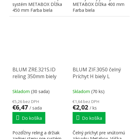
systém METABOX Dĺžka
METABOX Dĺžka 400 mm
450 mm Farba biela
Farba biela
BLUM ZRE.321S.ID
BLUM ZIF.3050 čelný
reling 350mm biely
Príchyt H biely L
Skladom
(30 sada)
Skladom
(70 ks)
€5,26 bez DPH
€1,64 bez DPH
€6,47
€2,02
/ sada
/ ks
Do košíka
Do košíka
Pozdĺžny reling a držiak
Čelný príchyt pre vnútornú
zadnej steny pre systém
zásuvku Metabox. Výška