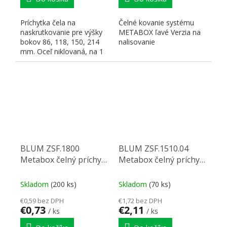
Príchytka čela na
Čelné kovanie systému
naskrutkovanie pre výšky
METABOX ľavé Verzia na
bokov 86, 118, 150, 214
nalisovanie
mm. Oceľ niklovaná, na 1
zásuvku 2 ks.
BLUM ZSF.1800
BLUM ZSF.1510.04
Metabox čelný príchyt
Metabox čelný príchyt
lisovanie H86-150 P
H54 P
Skladom
(200 ks)
Skladom
(70 ks)
€0,59 bez DPH
€1,72 bez DPH
€0,73
€2,11
/ ks
/ ks