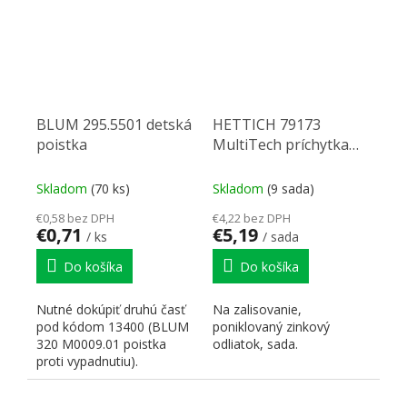
BLUM 295.5501 detská
HETTICH 79173
poistka
MultiTech príchytka
čela 54 mm k
zalisovaniu
Skladom
(70 ks)
Skladom
(9 sada)
€0,58 bez DPH
€4,22 bez DPH
€0,71
€5,19
/ ks
/ sada
Do košíka
Do košíka
Nutné dokúpiť druhú časť
Na zalisovanie,
pod kódom 13400 (BLUM
poniklovaný zinkový
320 M0009.01 poistka
odliatok, sada.
proti vypadnutiu).