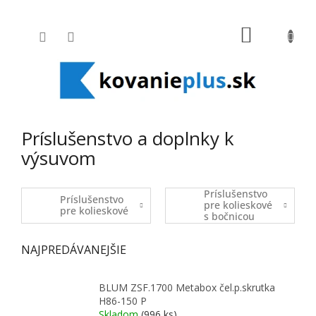
Prejsť na obsah
NÁKUPNÝ
Príslušenstvo a doplnky k
výsuvom
Príslušenstvo
Príslušenstvo
pre kolieskové
pre kolieskové
s bočnicou
NAJPREDÁVANEJŠIE
BLUM ZSF.1700 Metabox čel.p.skrutka
H86-150 P
Skladom
(996 ks)