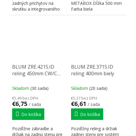
zadných príchytov na
METABOX Dĺžka 500 mm
skrutku a integrovaného
Farba biela
čelného príchytu Inserta....
BLUM ZRE.421S.ID
BLUM ZRE.371S.ID
reling 450mm CW/C
reling 400mm biely
biely
Skladom
(30 sada)
Skladom
(20 sada)
€5,49 bez DPH
€5,37 bez DPH
€6,75
€6,61
/ sada
/ sada
Do košíka
Do košíka
Pozdĺžne zábradlie a
Pozdĺžny reling a držiak
držiak na zadnú stenu pre
zadnej steny pre systém