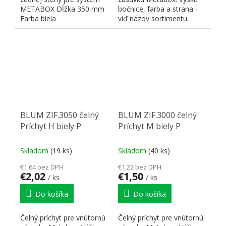
METABOX Dĺžka 350 mm
bočnice, farba a strana -
Farba biela
viď názov sortimentu.
BLUM ZIF.3050 čelný
BLUM ZIF.3000 čelný
Príchyt H biely P
Príchyt M biely P
Skladom
(19 ks)
Skladom
(40 ks)
€1,64 bez DPH
€1,22 bez DPH
€2,02
€1,50
/ ks
/ ks
Do košíka
Do košíka
Čelný príchyt pre vnútornú
Čelný príchyt pre vnútornú