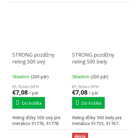
STRONG pozdĺžny
STRONG pozdĺžny
reling 500 sivý
reling 500 biely
Skladom
(200 pár)
Skladom
(200 pár)
€5,76 bez DPH
€5,76 bez DPH
€7,08
€7,08
/ pár
/ pár
Do košíka
Do košíka
Reling dĺžky 500 sivý pre
Reling dĺžky 500 biely pre
metabox 91776, 91778.
metabox 91755, 91767.
Akcia