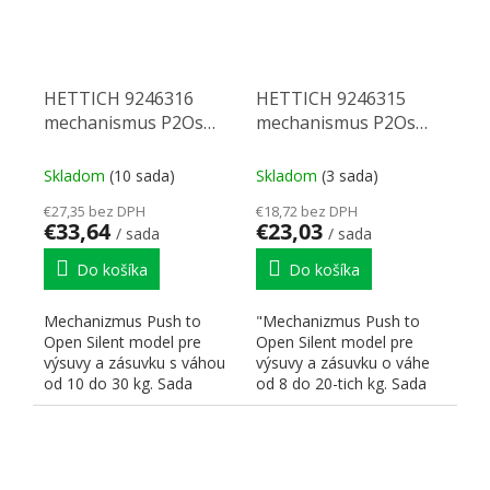
HETTICH 9246316
HETTICH 9246315
mechanismus P2Os
mechanismus P2Os
pro Quadro 4D v6 10-
pro Quadro 4D v6 8-20
30 kg
kg
Skladom
(10 sada)
Skladom
(3 sada)
€27,35 bez DPH
€18,72 bez DPH
€33,64
€23,03
/ sada
/ sada
Do košíka
Do košíka
Mechanizmus Push to
"Mechanizmus Push to
Open Silent model pre
Open Silent model pre
výsuvy a zásuvku s váhou
výsuvy a zásuvku o váhe
od 10 do 30 kg. Sada
od 8 do 20-tich kg. Sada
obsahuje ľavý a pravý...
obsahuje ľavý a pravý...