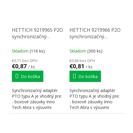
HETTICH 9219965 P2O
HETTICH 9219966 P2O
synchronizačný
synchronizačný
adaptér B
adaptér A
Skladom
(116 ks)
Skladom
(300 ks)
€0,71 bez DPH
€0,66 bez DPH
€0,87
€0,81
/ ks
/ ks
Do košíka
Do košíka
Synchronizačný adaptér
Synchronizačný adaptér
PTO typu A je vhodný pre:
PTO typu A je vhodný pre:
- boxové zásuvky Inno
- boxové zásuvky Inno
Tech Atira s výsuvmi
Tech Atira s výsuvmi
Quadro V6 Nasadzuje sa
Quadro V6+ - boxové...
na...