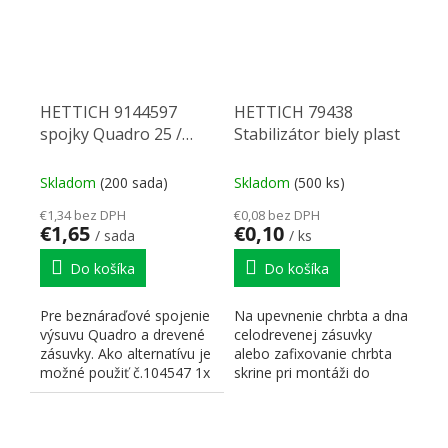
HETTICH 9144597
HETTICH 79438
spojky Quadro 25 /
Stabilizátor biely plast
Quadro V6 pár Ľ+P
Skladom
(200 sada)
Skladom
(500 ks)
€1,34 bez DPH
€0,08 bez DPH
€1,65
€0,10
/ sada
/ ks
Do košíka
Do košíka
Pre beznáraďové spojenie
Na upevnenie chrbta a dna
výsuvu Quadro a drevené
celodrevenej zásuvky
zásuvky. Ako alternatívu je
alebo zafixovanie chrbta
možné použiť č.104547 1x
skrine pri montáži do
+ 104548 1x.
drážky.