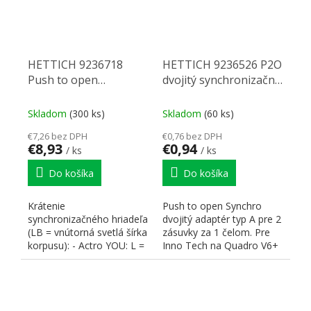
HETTICH 9236718
HETTICH 9236526 P2O
Push to open
dvojitý synchronizačný
symchronizačná tyč
adaptér A
2000 mm
Skladom
(300 ks)
Skladom
(60 ks)
€7,26 bez DPH
€0,76 bez DPH
€8,93
€0,94
/ ks
/ ks
Do košíka
Do košíka
Krátenie
Push to open Synchro
synchronizačného hriadeľa
dvojitý adaptér typ A pre 2
(LB = vnútorná svetlá šírka
zásuvky za 1 čelom. Pre
korpusu): - Actro YOU: L =
Inno Tech na Quadro V6+
LB - 219 - Quadro YOU: L
a na drevené zásuvky...
=...