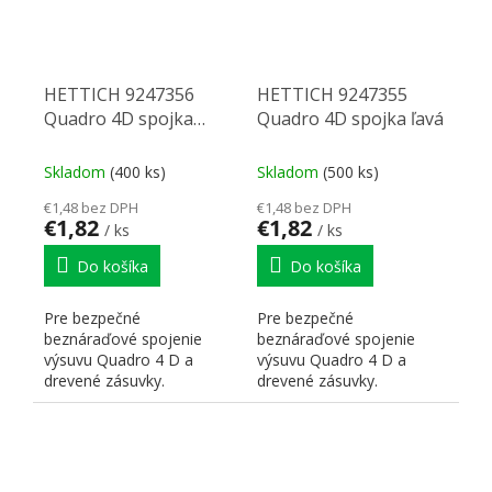
HETTICH 9247356
HETTICH 9247355
Quadro 4D spojka
Quadro 4D spojka ľavá
pravá
Skladom
(400 ks)
Skladom
(500 ks)
€1,48 bez DPH
€1,48 bez DPH
€1,82
€1,82
/ ks
/ ks
Do košíka
Do košíka
Pre bezpečné
Pre bezpečné
beznáraďové spojenie
beznáraďové spojenie
výsuvu Quadro 4 D a
výsuvu Quadro 4 D a
drevené zásuvky.
drevené zásuvky.
Beznáraďové nastavenie
Beznáraďové nastavenie
výšky max.+2 mm a...
výšky max.+2 mm a...