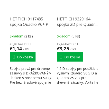
HETTICH 9117485
HETTICH 9329164
spojka Quadro V6+ P
spojka 2D pre Quadro
V6 5D / Quadro 25 2D
L+P
Skladom
(2 ks)
Skladom
(5 ks)
€0,93 bez DPH
€2,64 bez DPH
€1,14
€3,25
/ ks
/ ks
Do košíka
Do košíka
Spojka pravá pre drevené
" 2 D spojky pre použitie s
zásuvky s DRÁŽKOVANÝM
výsuvmi Quadro V6 5 D a
! boken s nosnosťou 50 kg.
Quadro 25 2 D pre
Pre beznáraďové spojenie
drevené zásuvky. Voliteľne
výsuvu Quadro V6+...
je možné doplniť...