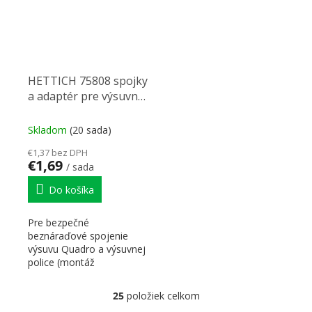
HETTICH 75808 spojky
a adaptér pre výsuvnú
policu Quadro 25 /
Quadro V6 Ľ+P
Skladom
(20 sada)
€1,37 bez DPH
€1,69
/ sada
Do košíka
Pre bezpečné
beznáraďové spojenie
výsuvu Quadro a výsuvnej
police (montáž
nasunutím). Hrúbka police
16 – 19 mm....
25
položiek celkom
Ovládacie prvky výpisu