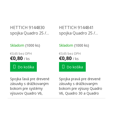
HETTICH 9144830
HETTICH 9144841
spojka Quadro 25 /
spojka Quadro 25 /
Quadro V6 L
Quadro V6 P
Skladom
(1000 ks)
Skladom
(1000 ks)
€0,65 bez DPH
€0,65 bez DPH
€0,80
€0,80
/ ks
/ ks
Do košíka
Do košíka
Spojka ľavá pre drevené
Spojka pravá pre drevené
zásuvky s drážkovaným
zásuvky s drážkovaným
bokom pre systémy
bokom pre výsuvy Quadro
výsuvov Quadro V6,
V6, Quadro 30 a Quadro
Quadro 30 a Quadro 25.
25.