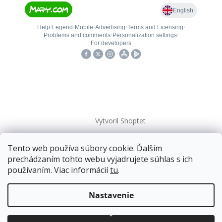
Vytvoril Shoptet
Tento web používa súbory cookie. Ďalším
Copyright 2026
kovanieplus
. Všetky práva vyhradené.
prechádzaním tohto webu vyjadrujete súhlas s ich
používaním. Viac informácií
tu
.
Doprava zadarmo
pre balíkové zásielky v hodnote
nad
120 EUR*
.
Nastavenie
Viac informácií o doprave a platbe.
Balíky zasielame už od
4 EUR
.