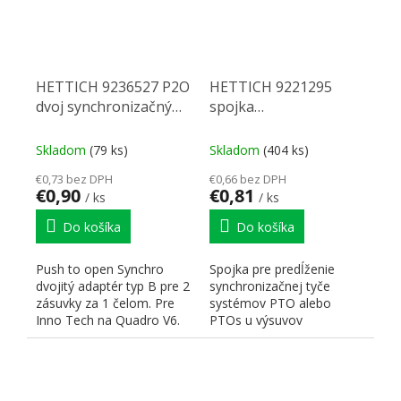
HETTICH 9236527 P2O
HETTICH 9221295
dvoj synchronizačný
spojka
adaptér B
synchronizačnej
hriadele
Skladom
(79 ks)
Skladom
(404 ks)
€0,73 bez DPH
€0,66 bez DPH
€0,90
€0,81
/ ks
/ ks
Do košíka
Do košíka
Push to open Synchro
Spojka pre predĺženie
dvojitý adaptér typ B pre 2
synchronizačnej tyče
zásuvky za 1 čelom. Pre
systémov PTO alebo
Inno Tech na Quadro V6.
PTOs u výsuvov
Quadro/Actro. Umožňuje
využitie prerezov...