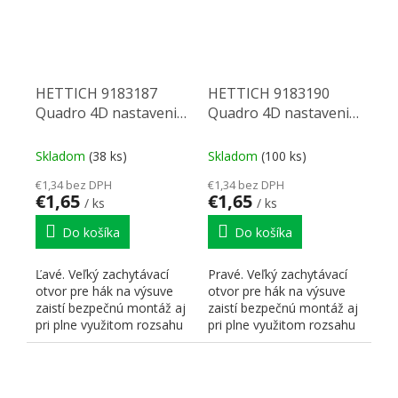
HETTICH 9183187
HETTICH 9183190
Quadro 4D nastavenie
Quadro 4D nastavenie
sklonu Ľ
sklonu P
Skladom
(38 ks)
Skladom
(100 ks)
€1,34 bez DPH
€1,34 bez DPH
€1,65
€1,65
/ ks
/ ks
Do košíka
Do košíka
Ľavé. Veľký zachytávací
Pravé. Veľký zachytávací
otvor pre hák na výsuve
otvor pre hák na výsuve
zaistí bezpečnú montáž aj
zaistí bezpečnú montáž aj
pri plne využitom rozsahu
pri plne využitom rozsahu
nastavenia....
nastavenia....