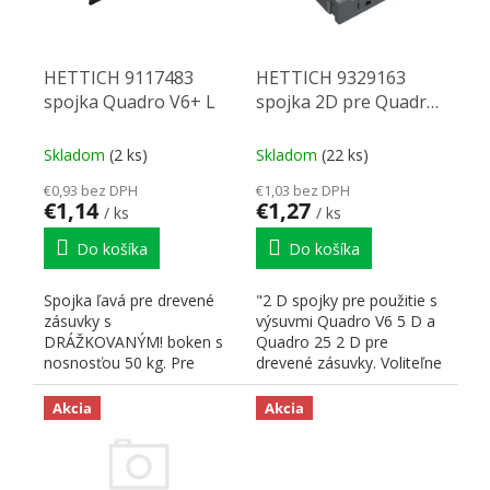
HETTICH 9117483
HETTICH 9329163
spojka Quadro V6+ L
spojka 2D pre Quadro
V6 5D / Quadro 25 2D
P
Skladom
(2 ks)
Skladom
(22 ks)
€0,93 bez DPH
€1,03 bez DPH
€1,14
€1,27
/ ks
/ ks
Do košíka
Do košíka
Spojka ľavá pre drevené
"2 D spojky pre použitie s
zásuvky s
výsuvmi Quadro V6 5 D a
DRÁŽKOVANÝM! boken s
Quadro 25 2 D pre
nosnosťou 50 kg. Pre
drevené zásuvky. Voliteľne
beznáraďové spojenie
je možné doplniť...
výsuvu Quadro V6+ a...
Akcia
Akcia