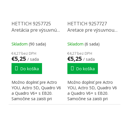
HETTICH 9257725
HETTICH 9257727
Aretácia pre výsuvnú
Aretace pre výsuvnou
policu, biela
polici, antracit
Skladom
(90 sada)
Skladom
(6 sada)
€4,27 bez DPH
€4,27 bez DPH
€5,25
€5,25
/ sada
/ sada
Do košíka
Do košíka
Možno doplniť pre Actro
Možno doplniť pre Actro
YOU, Actro 5D, Quadro V6
YOU, Actro 5D, Quadro V6
a Quadro V6+ s EB20.
a Quadro V6+ s EB20.
Samočine sa zaisti pri
Samočine sa zaisti pri
úplnom vytiahnutí...
úplnom vytiahnutí...