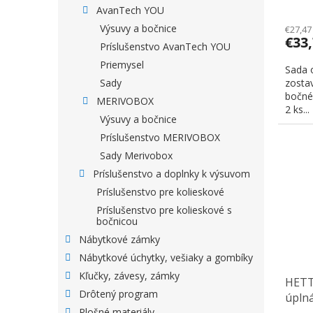
AvanTech YOU
Výsuvy a bočnice
€27,47
€33
Príslušenstvo AvanTech YOU
Priemysel
Sada 
zostav
Sady
bočnéh
MERIVOBOX
2 ks...
Výsuvy a bočnice
Príslušenstvo MERIVOBOX
Sady Merivobox
Príslušenstvo a doplnky k výsuvom
Príslušenstvo pre kolieskové
Príslušenstvo pre kolieskové s
bočnicou
Nábytkové zámky
Nábytkové úchytky, vešiaky a gombíky
Kľučky, závesy, zámky
HETTI
Drôtený program
úplná
Plošné materiály