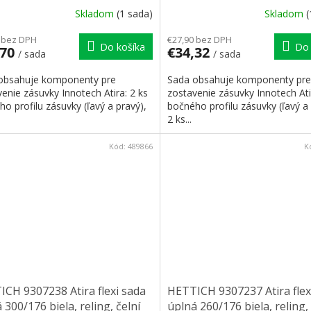
yt
príchyt
Skladom
(1 sada)
Skladom
(
 bez DPH
€27,90 bez DPH
Do košíka
Do 
,70
€34,32
/ sada
/ sada
obsahuje komponenty pre
Sada obsahuje komponenty pre
enie zásuvky Innotech Atira: 2 ks
zostavenie zásuvky Innotech Ati
o profilu zásuvky (ľavý a pravý),
bočného profilu zásuvky (ľavý a 
2 ks...
Kód:
489866
K
CH 9307238 Atira flexi sada
HETTICH 9307237 Atira flex
 300/176 biela, reling, čelní
úplná 260/176 biela, reling, 