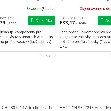
yt
príchyt
Skladom
(3 sada)
Objednávame u do
 bez DPH
€26,97 bez DPH
Do košíka
Do 
,79
€33,17
/ sada
/ sada
obsahuje komponenty pre
Sada obsahuje komponenty pre
enie zásuvky Innotech Atira: 2 ks
zostavenie zásuvky Innotech Ati
o profilu zásuvky (ľavý a pravý),
bočného profilu zásuvky (ľavý a 
2 ks...
Kód:
489863
K
CH 9307214 Atira flexi sada
HETTICH 9307213 Atira flex