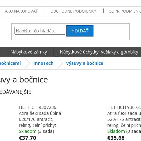
AKO NAKUPOVAŤ
OBCHODNÉ PODMIENKY
GDPR PODMIENK
HĽADAŤ
Nábytkové zámky
Nábytkové úchytky, vešiaky a gombíky
bočnicami
InnoTech
Výsuvy a bočnice
uvy a bočnice
EDÁVANEJŠIE
HETTICH 9307236
HETTICH 93072
Atira flexi sada úplná
Atira flexi sada 
620/176 antracit,
520/176 antracit
reling, čelní príchyt
reling, čelní príc
Skladom
(3 sada)
Skladom
(3 sada
€37,70
€35,68