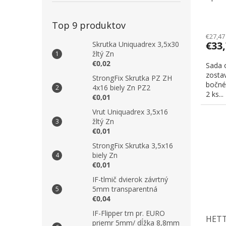
prích
Top 9 produktov
€27,47
€33
Skrutka Uniquadrex 3,5x30
žltý Zn
€0,02
Sada 
zostav
StrongFix Skrutka PZ ZH
bočnéh
4x16 biely Zn PZ2
2 ks...
€0,01
Vrut Uniquadrex 3,5x16
žltý Zn
€0,01
StrongFix Skrutka 3,5x16
biely Zn
€0,01
IF-tlmič dvierok závrtný
5mm transparentná
€0,04
IF-Flipper trn pr. EURO
HETTI
priemr 5mm/ dĺžka 8,8mm