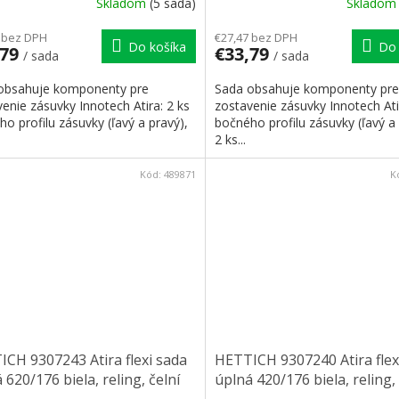
Skladom
(5 sada)
Sklado
 bez DPH
€27,47 bez DPH
Do košíka
Do 
,79
€33,79
/ sada
/ sada
obsahuje komponenty pre
Sada obsahuje komponenty pre
enie zásuvky Innotech Atira: 2 ks
zostavenie zásuvky Innotech Ati
o profilu zásuvky (ľavý a pravý),
bočného profilu zásuvky (ľavý a 
2 ks...
Kód:
489871
K
CH 9307243 Atira flexi sada
HETTICH 9307240 Atira flex
 620/176 biela, reling, čelní
úplná 420/176 biela, reling, 