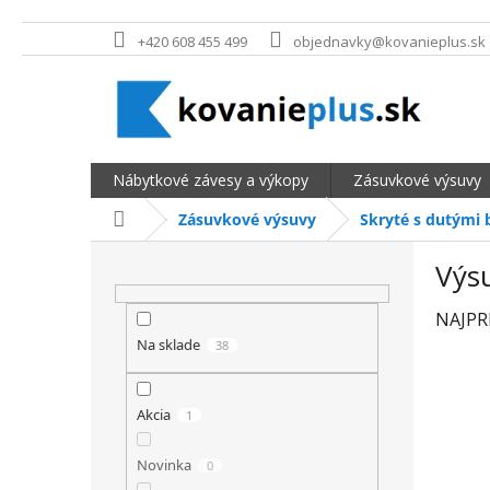
Prejsť na obsah
+420 608 455 499
objednavky@kovanieplus.sk
Nábytkové závesy a výkopy
Zásuvkové výsuvy
Domov
Zásuvkové výsuvy
Skryté s dutými 
BOČNÝ PANEL
Výs
NAJPR
Na sklade
38
Akcia
1
Novinka
0