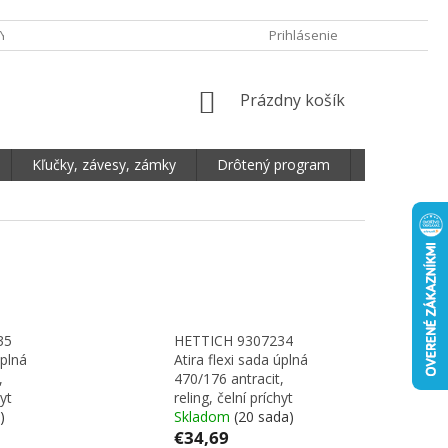
Y OCHRANY OSOBNÝCH ÚDAJOV
DOPRAVA A PLATBA
Prihlásenie
REKLAMA
NÁKUPNÝ KOŠÍK
Prázdny košík
Kľučky, závesy, zámky
Drôtený program
Plošné mate
35
HETTICH 9307234
úplná
Atira flexi sada úplná
,
470/176 antracit,
hyt
reling, čelní príchyt
)
Skladom
(20 sada)
€34,69