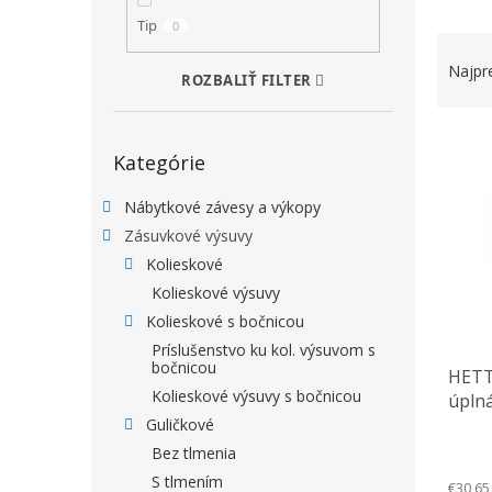
Tip
0
RADEN
Najpr
ROZBALIŤ FILTER
VÝPIS
Preskočiť kategórie
Kategórie
Nábytkové závesy a výkopy
Zásuvkové výsuvy
Kolieskové
Kolieskové výsuvy
Kolieskové s bočnicou
Príslušenstvo ku kol. výsuvom s
bočnicou
HETTI
Kolieskové výsuvy s bočnicou
úplná
čelní
Guličkové
Bez tlmenia
S tlmením
€30,65