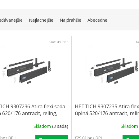
IE PRODUKTOV
edávanejšie
Najlacnejšie
Najdrahšie
Abecedne
 PRODUKTOV
Kód:
489885
K
CH 9307236 Atira flexi sada
HETTICH 9307235 Atira flex
 620/176 antracit, reling,
úplná 520/176 antracit, reli
 príchyt
čelní príchyt
Skladom
(3 sada)
Sklado
 bez DPH
€29,01 bez DPH