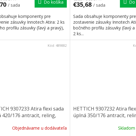
Do košíka
Do 
,70
€35,68
/ sada
/ sada
obsahuje komponenty pre
Sada obsahuje komponenty pre
enie zásuvky Innotech Atira: 2 ks
zostavenie zásuvky Innotech Ati
o profilu zásuvky (ľavý a pravý),
bočného profilu zásuvky (ľavý a 
2 ks...
Kód:
489882
K
CH 9307233 Atira flexi sada
HETTICH 9307232 Atira flex
 420/176 antracit, reling,
úplná 350/176 antracit, reli
 príchyt
čelní príchyt
Objednávame u dodávateľa
Sklado