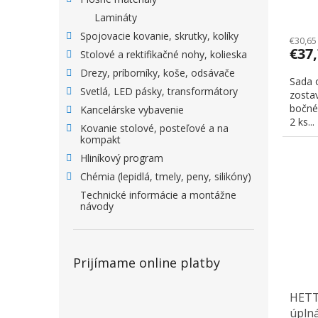
prích
Lamináty
Spojovacie kovanie, skrutky, kolíky
€30,65
€37
Stolové a rektifikačné nohy, kolieska
Drezy, príborníky, koše, odsávače
Sada 
Svetlá, LED pásky, transformátory
zostav
bočnéh
Kancelárske vybavenie
2 ks...
Kovanie stolové, posteľové a na
kompakt
Hliníkový program
Chémia (lepidlá, tmely, peny, silikóny)
Technické informácie a montážne
návody
Prijímame online platby
HETTI
úplná