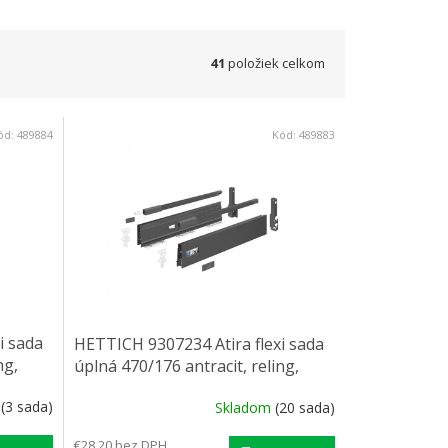
41
položiek celkom
ód:
489884
Kód:
489883
i sada
HETTICH 9307234 Atira flexi sada
ng,
úplná 470/176 antracit, reling,
čelní príchyt
m
(3 sada)
Skladom
(20 sada)
€28,20 bez DPH