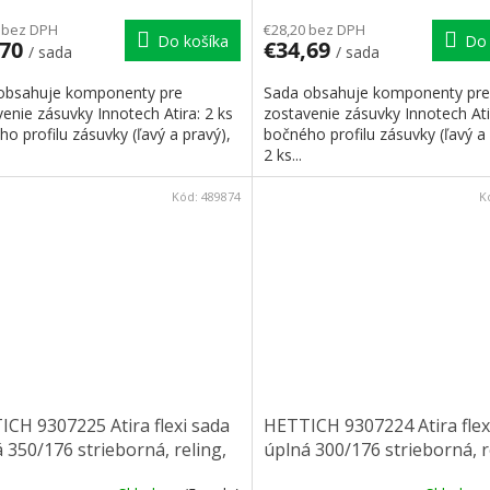
 bez DPH
€28,20 bez DPH
Do košíka
Do 
,70
€34,69
/ sada
/ sada
obsahuje komponenty pre
Sada obsahuje komponenty pre
enie zásuvky Innotech Atira: 2 ks
zostavenie zásuvky Innotech Ati
o profilu zásuvky (ľavý a pravý),
bočného profilu zásuvky (ľavý a 
2 ks...
Kód:
489874
K
CH 9307225 Atira flexi sada
HETTICH 9307224 Atira flex
 350/176 strieborná, reling,
úplná 300/176 strieborná, r
 príchyt
čelní príchyt