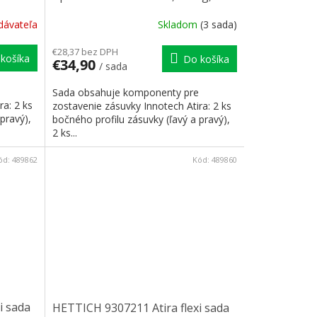
čelní príchyt
dávateľa
Skladom
(3 sada)
€28,37 bez DPH
košíka
Do košíka
€34,90
/ sada
Sada obsahuje komponenty pre
ra: 2 ks
zostavenie zásuvky Innotech Atira: 2 ks
pravý),
bočného profilu zásuvky (ľavý a pravý),
2 ks...
ód:
489862
Kód:
489860
i sada
HETTICH 9307211 Atira flexi sada