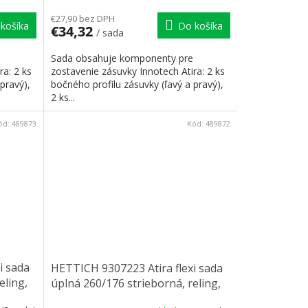
€27,90 bez DPH
košíka
Do košíka
€34,32
/ sada
Sada obsahuje komponenty pre
ra: 2 ks
zostavenie zásuvky Innotech Atira: 2 ks
pravý),
bočného profilu zásuvky (ľavý a pravý),
2 ks...
ód:
489873
Kód:
489872
i sada
HETTICH 9307223 Atira flexi sada
eling,
úplná 260/176 strieborná, reling,
čelní príchyt