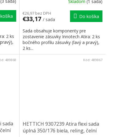
m
(3 sada)
Skladom
(1 sada)
€26,97 bez DPH
košíka
Do košíka
€33,17
/ sada
Sada obsahuje komponenty pre
ra: 2 ks
zostavenie zásuvky Innotech Atira: 2 ks
pravý),
bočného profilu zásuvky (ľavý a pravý),
2 ks...
ód:
489868
Kód:
489867
i sada
HETTICH 9307239 Atira flexi sada
čelní
úplná 350/176 biela, reling, čelní