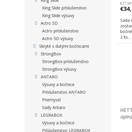
King Slide
€27,90
€34
King Slide príslušenstvo
King Slide výsuvy
Sada 
Actro 5D
zostav
Actro príslušenstvo
bočnéh
2 ks...
Actro 5D výsuvy
Skryté s dutými bočnicami
StrongBox
StrongBox príslušenstvo
StrongBox výsuvy
ANTARO
Výsuvy a bočnice
Príslušenstvo ANTARO
Priemysel
Sady Antaro
HETTI
LEGRABOX
úplná
čelní
Výsuvy a bočnice
Príslušenstvo LEGRABOX