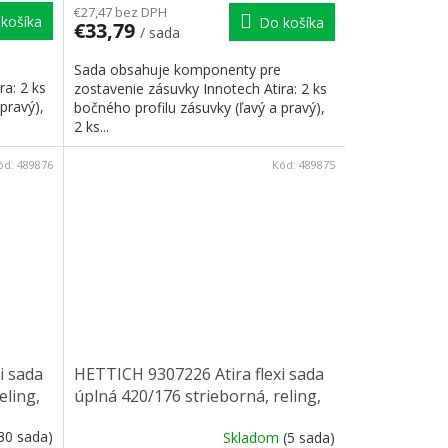
€27,47 bez DPH
košíka
Do košíka
€33,79
/ sada
Sada obsahuje komponenty pre
ra: 2 ks
zostavenie zásuvky Innotech Atira: 2 ks
pravý),
bočného profilu zásuvky (ľavý a pravý),
2 ks...
ód:
489876
Kód:
489875
i sada
HETTICH 9307226 Atira flexi sada
eling,
úplná 420/176 strieborná, reling,
čelní príchyt
30 sada)
Skladom
(5 sada)