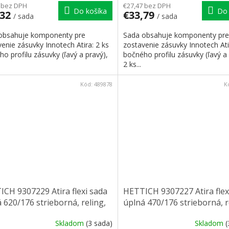
 bez DPH
€27,47 bez DPH
Do košíka
Do 
,32
€33,79
/ sada
/ sada
obsahuje komponenty pre
Sada obsahuje komponenty pre
enie zásuvky Innotech Atira: 2 ks
zostavenie zásuvky Innotech Ati
o profilu zásuvky (ľavý a pravý),
bočného profilu zásuvky (ľavý a 
2 ks...
Kód:
489878
K
CH 9307229 Atira flexi sada
HETTICH 9307227 Atira flex
 620/176 strieborná, reling,
úplná 470/176 strieborná, r
 príchyt
čelní príchyt
Skladom
(3 sada)
Skladom
(