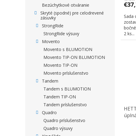
€37
Bezúchytkové otváranie
Skryté (spodné) pre celodrevené
Sada 
zásuvky
zostav
StrongRide
bočnéh
StrongRide výsuvy
2 ks...
Movento
Movento s BLUMOTION
Movento TIP-ON BLUMOTION
Movento TIP-ON
Movento príslušenstvo
Tandem
Tandem s BLUMOTION
Tandem TIP-ON
Tandem príslušenstvo
HETTI
Quadro
úplná
Quadro príslušenstvo
čelní
Quadro výsuvy