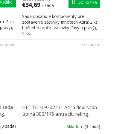
košíka
Do košíka
€34,69
/ sada
Sada obsahuje komponenty pre
ra: 2 ks
zostavenie zásuvky Innotech Atira: 2 ks
pravý),
bočného profilu zásuvky (ľavý a pravý),
2 ks...
ód:
489881
Kód:
489880
i sada
HETTICH 9307231 Atira flexi sada
ng,
úplná 300/176 antracit, reling,
čelní príchyt
m
(3 sada)
Skladom
(3 sada)