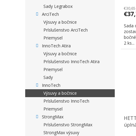
Sady Legrabox
€30,65
€37
ArciTech
Výsuvy a bočnice
Sada 
Príslušenstvo ArciTech
zostav
bočnéh
Priemysel
2 ks...
InnoTech Atira
Výsuvy a bočnice
Príslušenstvo InnoTech Atira
Priemysel
Sady
InnoTech
Výsuvy a bočnice
Príslušenstvo InnoTech
Priemysel
StrongMax
HETTI
úplná
Príslušenstvo StrongMax
čelní
StrongMax výsuvy