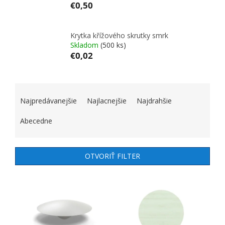
€0,50
Krytka křížového skrutky smrk
Skladom
(500 ks)
€0,02
RADENIE PRODUKTOV
Najpredávanejšie
Najlacnejšie
Najdrahšie
Abecedne
OTVORIŤ FILTER
VÝPIS PRODUKTOV