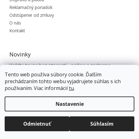
Reklamačný poriadok
Odstúpenie od zmluvy
O nás
Kontakt
Novinky
Vráťte tovar bez starostí - online a zadarmo
Tento web používa súbory cookie. Ďalším
Rozšírenie ponuky e-shopu
prechádzaním tohto webu vyjadrujete súhlas s ich
Zrýchľujeme
používaním. Viac informácií
tu
.
Doprava zadarmo
pre balíkové zásielky v hodnote
FAQ - najčastejšie otázky
nad
120 EUR*
.
Nastavenie
Technické informácie a Montážne návody
Viac informácií o doprave a platbe.
Balíky zasielame už od
4 EUR
.
ZRÝCHĽUJEME.
Odmietnuť
Súhlasím
KATEGÓRIE PRODUKTOV