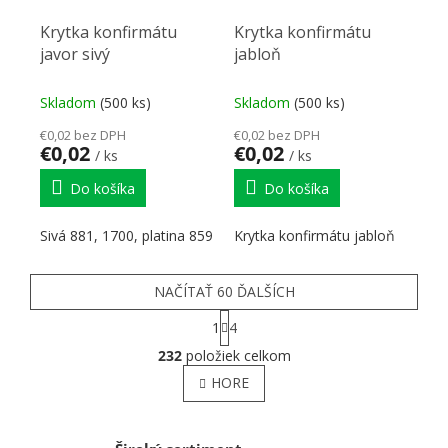
Krytka konfirmátu
Krytka konfirmátu
javor sivý
jabloň
Skladom
(500 ks)
Skladom
(500 ks)
€0,02 bez DPH
€0,02 bez DPH
€0,02
€0,02
/ ks
/ ks
Do košíka
Do košíka
Sivá 881, 1700, platina 859
Krytka konfirmátu jabloň
NAČÍTAŤ 60 ĎALŠÍCH
Stránkovanie
1
4
Ovládacie prvky výpisu
232
položiek celkom
HORE