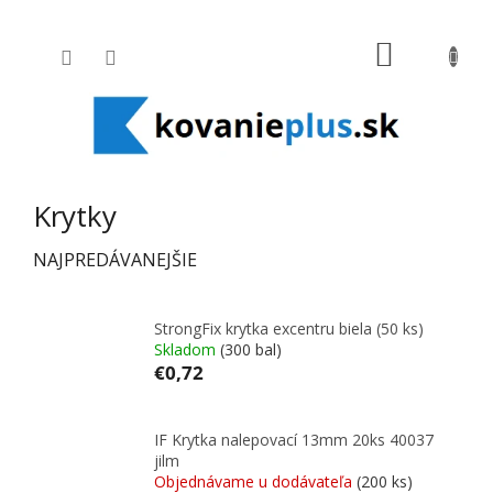
Prejsť na obsah
NÁKUPNÝ
Krytky
NAJPREDÁVANEJŠIE
StrongFix krytka excentru biela (50 ks)
Skladom
(300 bal)
€0,72
IF Krytka nalepovací 13mm 20ks 40037
jilm
Objednávame u dodávateľa
(200 ks)