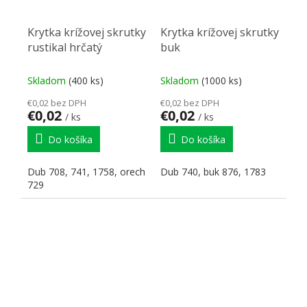
Krytka krížovej skrutky
Krytka krížovej skrutky
rustikal hrčatý
buk
Skladom
(400 ks)
Skladom
(1000 ks)
€0,02 bez DPH
€0,02 bez DPH
€0,02
€0,02
/ ks
/ ks
Do košíka
Do košíka
Dub 708, 741, 1758, orech
Dub 740, buk 876, 1783
729