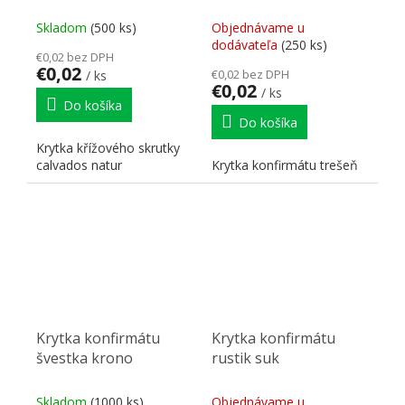
Skladom
(500 ks)
Objednávame u
dodávateľa
(250 ks)
€0,02 bez DPH
€0,02
€0,02 bez DPH
/ ks
€0,02
/ ks
Do košíka
Do košíka
Krytka křížového skrutky
calvados natur
Krytka konfirmátu trešeň
Krytka konfirmátu
Krytka konfirmátu
švestka krono
rustik suk
Skladom
(1000 ks)
Objednávame u