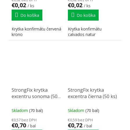
€0,02
€0,02
/ ks
/ ks
Do košíka
Do košíka
Krytka konfirmátu červená
Krytka konfirmátu
krono
calvados natur
StrongFix krytka
StrongFix krytka
excentru sonoma (50
excentra čierna (50 ks)
ks)
Skladom
(70 bal)
Skladom
(70 bal)
€0,57 bez DPH
€0,59 bez DPH
€0,70
€0,72
/ bal
/ bal