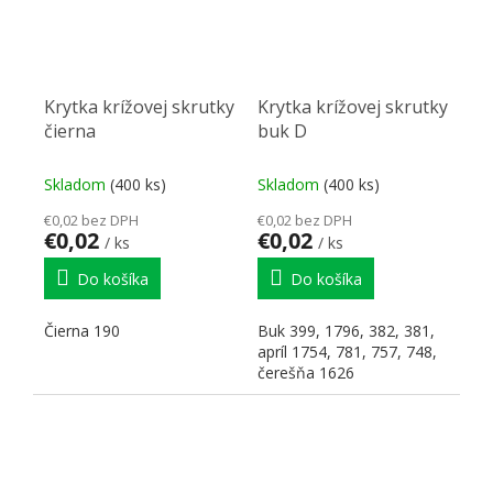
Krytka krížovej skrutky
Krytka krížovej skrutky
čierna
buk D
Skladom
(400 ks)
Skladom
(400 ks)
€0,02 bez DPH
€0,02 bez DPH
€0,02
€0,02
/ ks
/ ks
Do košíka
Do košíka
Čierna 190
Buk 399, 1796, 382, ​​381,
apríl 1754, 781, 757, 748,
čerešňa 1626