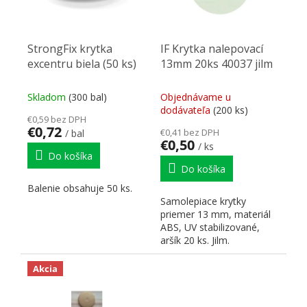
StrongFix krytka
IF Krytka nalepovací
excentru biela (50 ks)
13mm 20ks 40037 jilm
Skladom
(300 bal)
Objednávame u
dodávateľa
(200 ks)
€0,59 bez DPH
€0,72
€0,41 bez DPH
/ bal
€0,50
/ ks
Do košíka
Do košíka
Balenie obsahuje 50 ks.
Samolepiace krytky
priemer 13 mm, materiál
ABS, UV stabilizované,
aršík 20 ks. Jilm.
Akcia