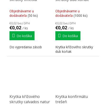
Objednávame u
Objednávame u
dodávateľa
(50 ks)
dodávateľa
(1000 ks)
€0,02 bez DPH
€0,02 bez DPH
€0,02
€0,02
/ ks
/ ks
Do košíka
Do košíka
Do vypredania zásob
Krytka křížového skrutky
dub koňak
Krytka křížového
Krytka konfirmátu
skrutky calvados natur
trešeň