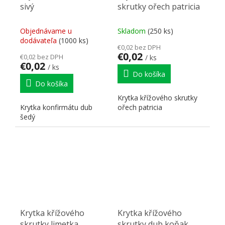
sivý
skrutky ořech patricia
Objednávame u
Skladom
(250 ks)
dodávateľa
(1000 ks)
€0,02 bez DPH
€0,02
€0,02 bez DPH
/ ks
€0,02
/ ks
Do košíka
Do košíka
Krytka křížového skrutky
Krytka konfirmátu dub
ořech patricia
šedý
Krytka křížového
Krytka křížového
skrutky limetka
skrutky dub koňak