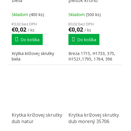
biela
piesok krono
Skladom
(400 ks)
Skladom
(500 ks)
€0,02 bez DPH
€0,02 bez DPH
€0,02
€0,02
/ ks
/ ks
Do košíka
Do košíka
Krytka krížovej skrutky
Breza 1715, H1733, 375,
biela
H1521,1795, 1764, 396
Krytka krížovej skrutky
Krytka krížovej skrutky
dub natur
dub morený 35706