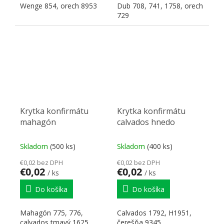
Wenge 854, orech 8953
Dub 708, 741, 1758, orech
729
Krytka konfirmátu
Krytka konfirmátu
mahagón
calvados hnedo
Skladom
(500 ks)
Skladom
(400 ks)
€0,02 bez DPH
€0,02 bez DPH
€0,02
€0,02
/ ks
/ ks
Do košíka
Do košíka
Mahagón 775, 776,
Calvados 1792, H1951,
calvados tmavý 1625
čerešňa 9345