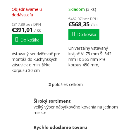
pravý
Objednávame u
Skladom
(3 ks)
dodávateľa
€462,07 bez DPH
€568,35
€317,89 bez DPH
/ ks
€391,01
/ ks
Do košíka
Do košíka
Univerzálny vstavaný
Vstavaný sendvičovač pre
krájač V: 75 mm Š: 342
montáž do kuchynských
mm H: 365 mm Pre
zásuviek o min. šírke
korpus 450 mm,
korpusu 30 cm.
celokovové prevedenie,
zosilnený nôž 170...
2
položiek celkom
Ovládacie prvky výpisu
Široký sortiment
veľký výber nábytkového kovania na jednom
mieste
Rýchle odoslanie tovaru