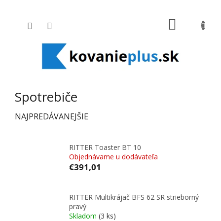
Prejsť na obsah
NÁKUPNÝ
Spotrebiče
NAJPREDÁVANEJŠIE
RITTER Toaster BT 10
Objednávame u dodávateľa
€391,01
RITTER Multikrájač BFS 62 SR strieborný
pravý
Skladom
(3 ks)