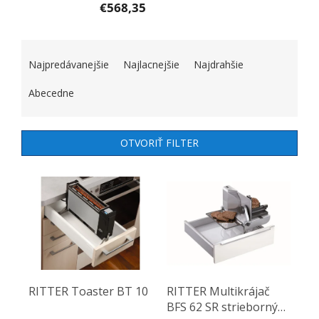
€568,35
RADENIE PRODUKTOV
Najpredávanejšie
Najlacnejšie
Najdrahšie
Abecedne
OTVORIŤ FILTER
VÝPIS PRODUKTOV
RITTER Toaster BT 10
RITTER Multikrájač
BFS 62 SR strieborný