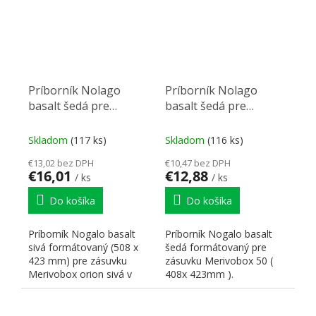
Príborník Nolago
Príborník Nolago
basalt šedá pre
basalt šedá pre
Merivobox 60 (508 x
Merivobox 50(408 x
423 mm)
423 mm)
Skladom
(117 ks)
Skladom
(116 ks)
€13,02 bez DPH
€10,47 bez DPH
€16,01
€12,88
/ ks
/ ks
Do košíka
Do košíka
Príborník Nogalo basalt
Príborník Nogalo basalt
sivá formátovaný (508 x
šedá formátovaný pre
423 mm) pre zásuvku
zásuvku Merivobox 50 (
Merivobox orion sivá v
408x 423mm ).
hĺbke 450 mm pre
skrinku...