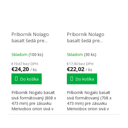
Príborník Nolago
Príborník Nolago
basalt šedá pre
basalt šedá pre
Merivobox 90 (808 x
Merivobox 80 (708 x
473 mm)
473 mm)
Skladom
(100 ks)
Skladom
(30 ks)
€19,67 bez DPH
€17,90 bez DPH
€24,20
€22,02
/ ks
/ ks
Do košíka
Do košíka
Príborník Nogalo basalt
Príborník Nogalo basalt
sivá formátovaný (808 x
sivá formátovaný (708 x
473 mm) pre zásuvku
473 mm) pre zásuvku
Merivobox orion sivá v
Merivobox orion sivá v
hĺbke 500 mm pre
hĺbke 500 mm pre
skrinku...
skrinku...