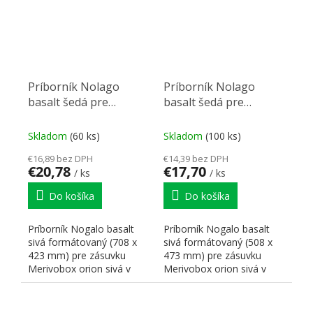
Príborník Nolago
Príborník Nolago
basalt šedá pre
basalt šedá pre
Merivobox 80 (708 x
Merivobox 60 (508 x
423 mm)
473 mm)
Skladom
(60 ks)
Skladom
(100 ks)
€16,89 bez DPH
€14,39 bez DPH
€20,78
€17,70
/ ks
/ ks
Do košíka
Do košíka
Príborník Nogalo basalt
Príborník Nogalo basalt
sivá formátovaný (708 x
sivá formátovaný (508 x
423 mm) pre zásuvku
473 mm) pre zásuvku
Merivobox orion sivá v
Merivobox orion sivá v
hĺbke 450 mm pre
hĺbke 500 mm pre
skrinku...
skrinku...