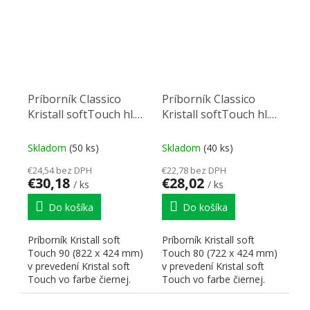
Príborník Classico
Príborník Classico
Kristall softTouch hl.
Kristall softTouch hl.
45 Š 90 (822 x 424 mm)
45 Š 80 (722 x 424 mm)
čierný
čierný
Skladom
(50 ks)
Skladom
(40 ks)
€24,54 bez DPH
€22,78 bez DPH
€30,18
€28,02
/ ks
/ ks
Do košíka
Do košíka
Príborník Kristall soft
Príborník Kristall soft
Touch 90 (822 x 424 mm)
Touch 80 (722 x 424 mm)
v prevedení Kristal soft
v prevedení Kristal soft
Touch vo farbe čiernej.
Touch vo farbe čiernej.
Rozmery odpovedajú...
Rozmery odpovedajú...