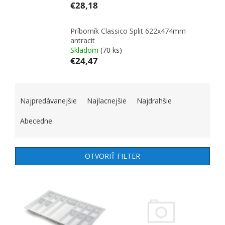
€28,18
Príborník Classico Split 622x474mm
antracit
Skladom
(70 ks)
€24,47
RADENIE PRODUKTOV
Najpredávanejšie
Najlacnejšie
Najdrahšie
Abecedne
OTVORIŤ FILTER
VÝPIS PRODUKTOV