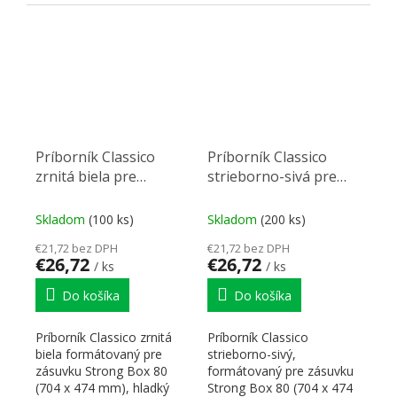
povrch.
povrch.
Príborník Classico
Príborník Classico
zrnitá biela pre
strieborno-sivá pre
StrongBox 80 (704 x
StrongBox 80 (704 x
474 mm)
474 mm)
Skladom
(100 ks)
Skladom
(200 ks)
€21,72 bez DPH
€21,72 bez DPH
€26,72
€26,72
/ ks
/ ks
Do košíka
Do košíka
Príborník Classico zrnitá
Príborník Classico
biela formátovaný pre
strieborno-sivý,
zásuvku Strong Box 80
formátovaný pre zásuvku
(704 x 474 mm), hladký
Strong Box 80 (704 x 474