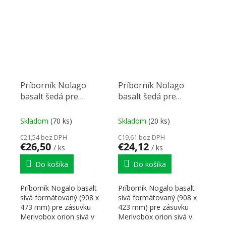
mm.
mm.
Príborník Nolago
Príborník Nolago
basalt šedá pre
basalt šedá pre
Merivobox 100 (908 x
Merivobox 100 (908 x
473 mm)
423 mm)
Skladom
(70 ks)
Skladom
(20 ks)
€21,54 bez DPH
€19,61 bez DPH
€26,50
€24,12
/ ks
/ ks
Do košíka
Do košíka
Príborník Nogalo basalt
Príborník Nogalo basalt
sivá formátovaný (908 x
sivá formátovaný (908 x
473 mm) pre zásuvku
423 mm) pre zásuvku
Merivobox orion sivá v
Merivobox orion sivá v