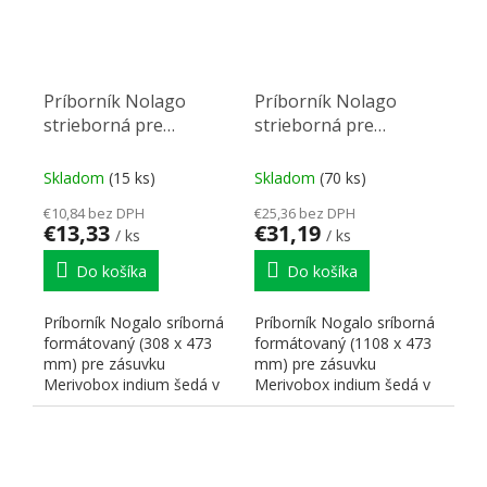
Príborník Nolago
Príborník Nolago
strieborná pre
strieborná pre
Merivobox 40 (308 x
Merivobox 120 (1108x
473 mm)
473 mm)
Skladom
(15 ks)
Skladom
(70 ks)
€10,84 bez DPH
€25,36 bez DPH
€13,33
€31,19
/ ks
/ ks
Do košíka
Do košíka
Príborník Nogalo sríborná
Príborník Nogalo sríborná
formátovaný (308 x 473
formátovaný (1108 x 473
mm) pre zásuvku
mm) pre zásuvku
Merivobox indium šedá v
Merivobox indium šedá v
hĺbke 500mm pre skrinku
hĺbke 500 mm pre
400 mm.
skrinku...