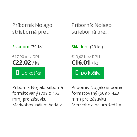
Príborník Nolago
Príborník Nolago
strieborná pre
strieborná pre
Merivobox 80 (708x
Merivobox 60 (508x
473 mm)
423 mm)
Skladom
(70 ks)
Skladom
(26 ks)
€17,90 bez DPH
€13,02 bez DPH
€22,02
€16,01
/ ks
/ ks
Do košíka
Do košíka
Príborník Nogalo sríborná
Príborník Nogalo sríborná
formátovaný (708 x 473
formátovaný (508 x 423
mm) pre zásuvku
mm) pre zásuvku
Merivobox indium šedá v
Merivobox indium šedá v
hĺbke 500 mm pre skrinku
hĺbke 450 mm pre skrinku
800...
600...