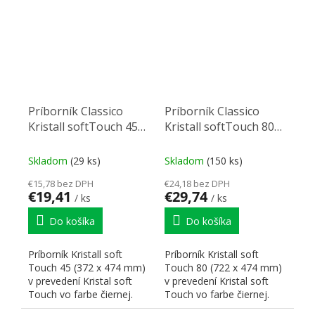
zodpovedajú...
Príborník Classico
Príborník Classico
Kristall softTouch 45
Kristall softTouch 80
(372 x 474 mm) čierný
(722 x 474 mm) čierny
Skladom
(29 ks)
Skladom
(150 ks)
€15,78 bez DPH
€24,18 bez DPH
€19,41
€29,74
/ ks
/ ks
Do košíka
Do košíka
Príborník Kristall soft
Príborník Kristall soft
Touch 45 (372 x 474 mm)
Touch 80 (722 x 474 mm)
v prevedení Kristal soft
v prevedení Kristal soft
Touch vo farbe čiernej.
Touch vo farbe čiernej.
Rozmery zodpovedajú...
Rozmery zodpovedajú...