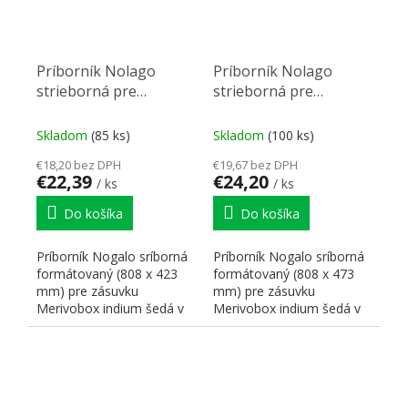
Príborník Nolago
Príborník Nolago
strieborná pre
strieborná pre
Merivobox 90 (808x
Merivobox 90 (808x
423 mm)
473 mm)
Skladom
(85 ks)
Skladom
(100 ks)
€18,20 bez DPH
€19,67 bez DPH
€22,39
€24,20
/ ks
/ ks
Do košíka
Do košíka
Príborník Nogalo sríborná
Príborník Nogalo sríborná
formátovaný (808 x 423
formátovaný (808 x 473
mm) pre zásuvku
mm) pre zásuvku
Merivobox indium šedá v
Merivobox indium šedá v
hĺbke 450 mm pre skrinku
hĺbke 500 mm pre skrinku
900...
900...