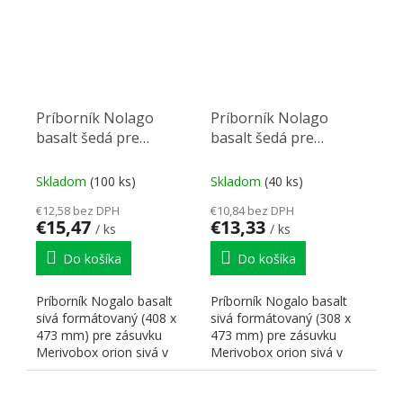
Príborník Nolago
Príborník Nolago
basalt šedá pre
basalt šedá pre
Merivobox 50(408 x
Merivobox 40 (308 x
473 mm)
473 mm)
Skladom
(100 ks)
Skladom
(40 ks)
€12,58 bez DPH
€10,84 bez DPH
€15,47
€13,33
/ ks
/ ks
Do košíka
Do košíka
Príborník Nogalo basalt
Príborník Nogalo basalt
sivá formátovaný (408 x
sivá formátovaný (308 x
473 mm) pre zásuvku
473 mm) pre zásuvku
Merivobox orion sivá v
Merivobox orion sivá v
hĺbke 500 mm pre
hĺbke 500 mm pre
skrinku...
skrinku...