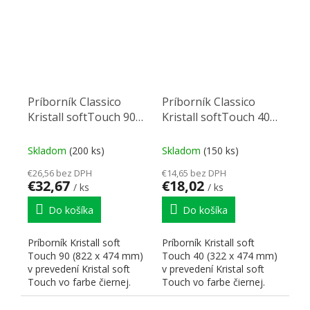
Príborník Classico
Príborník Classico
Kristall softTouch 90
Kristall softTouch 40
(822 x 474 mm) čierny
(322 x 474 mm) čierny
Skladom
(200 ks)
Skladom
(150 ks)
€26,56 bez DPH
€14,65 bez DPH
€32,67
€18,02
/ ks
/ ks
Do košíka
Do košíka
Príborník Kristall soft
Príborník Kristall soft
Touch 90 (822 x 474 mm)
Touch 40 (322 x 474 mm)
v prevedení Kristal soft
v prevedení Kristal soft
Touch vo farbe čiernej.
Touch vo farbe čiernej.
Rozmery zodpovedajú...
Rozmery zodpovedajú...