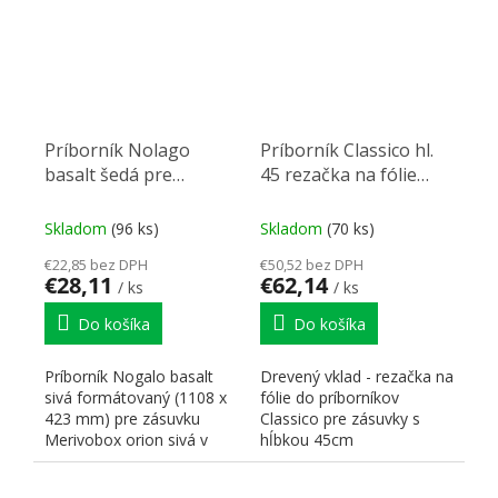
Príborník Nolago
Príborník Classico hl.
basalt šedá pre
45 rezačka na fólie
Merivobox 120 (1108 x
drevená 395x160
423 mm)
Skladom
(96 ks)
Skladom
(70 ks)
€22,85 bez DPH
€50,52 bez DPH
€28,11
€62,14
/ ks
/ ks
Do košíka
Do košíka
Príborník Nogalo basalt
Drevený vklad - rezačka na
sivá formátovaný (1108 x
fólie do príborníkov
423 mm) pre zásuvku
Classico pre zásuvky s
Merivobox orion sivá v
hĺbkou 45cm
hĺbke 450 mm pre
skrinku...