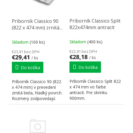
Príborník Classico Split
Príborník Classico 90
822x474mm antracit
(822 x 474 mm) zrnitá
biela
Skladom
(400 ks)
Skladom
(100 ks)
€22,91 bez DPH
€23,91 bez DPH
€28,18
€29,41
/ ks
/ ks
Do košíka
Do košíka
Príborník Classico Split 822
Príborník Classico 90 (822
x 474 mm vo farbe
x 474 mm) v prevedení
antracit. Pre skrinku
zrnitá biela, hladký povrch.
900mm.
Rozmery zodpovedajú
rozmerom Legrabox v...