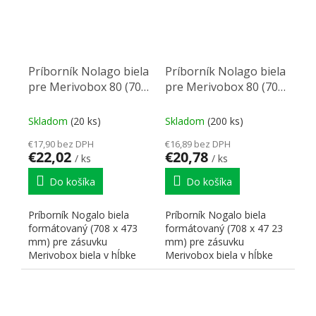
Príborník Nolago biela
Príborník Nolago biela
pre Merivobox 80 (708
pre Merivobox 80 (708
x 473mm)
x 423mm)
Skladom
(20 ks)
Skladom
(200 ks)
€17,90 bez DPH
€16,89 bez DPH
€22,02
€20,78
/ ks
/ ks
Do košíka
Do košíka
Príborník Nogalo biela
Príborník Nogalo biela
formátovaný (708 x 473
formátovaný (708 x 47 23
mm) pre zásuvku
mm) pre zásuvku
Merivobox biela v hĺbke
Merivobox biela v hĺbke
500 mm pre skrinku 800
450 mm pre skrinku 800
mm.
mm.