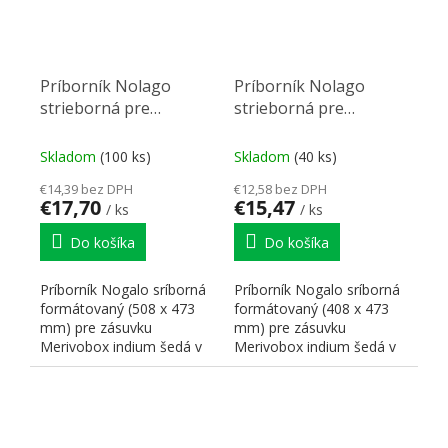
Príborník Nolago
Príborník Nolago
strieborná pre
strieborná pre
Merivobox 60 (508x
Merivobox 50 (408x
473 mm)
473 mm)
Skladom
(100 ks)
Skladom
(40 ks)
€14,39 bez DPH
€12,58 bez DPH
€17,70
€15,47
/ ks
/ ks
Do košíka
Do košíka
Príborník Nogalo sríborná
Príborník Nogalo sríborná
formátovaný (508 x 473
formátovaný (408 x 473
mm) pre zásuvku
mm) pre zásuvku
Merivobox indium šedá v
Merivobox indium šedá v
hĺbke 500 mm pre skrinku
hĺbke 500 mm pre skrinku
600...
500...