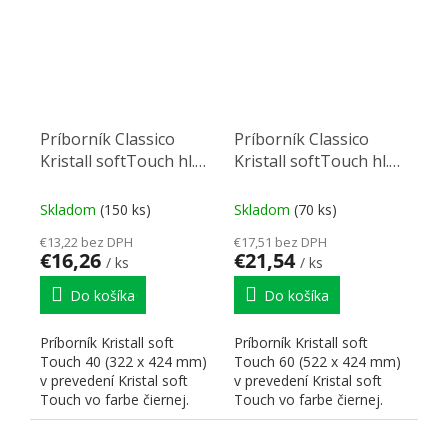
Príborník Classico
Príborník Classico
Kristall softTouch hl.
Kristall softTouch hl.
45 Š 40 (322 x 424 mm)
45 Š 60 (522 x 424 mm)
čierný
čierný
Skladom
(150 ks)
Skladom
(70 ks)
€13,22 bez DPH
€17,51 bez DPH
€16,26
€21,54
/ ks
/ ks
Do košíka
Do košíka
Príborník Kristall soft
Príborník Kristall soft
Touch 40 (322 x 424 mm)
Touch 60 (522 x 424 mm)
v prevedení Kristal soft
v prevedení Kristal soft
Touch vo farbe čiernej.
Touch vo farbe čiernej.
Rozmery odpovedajú...
Rozmery odpovedajú...