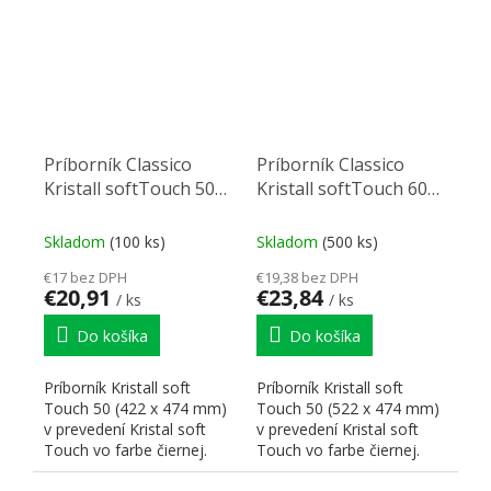
Príborník Classico
Príborník Classico
Kristall softTouch 50
Kristall softTouch 60
(422 x 474 mm) čierny
(522 x 474 mm) čierny
Skladom
(100 ks)
Skladom
(500 ks)
€17 bez DPH
€19,38 bez DPH
€20,91
€23,84
/ ks
/ ks
Do košíka
Do košíka
Príborník Kristall soft
Príborník Kristall soft
Touch 50 (422 x 474 mm)
Touch 50 (522 x 474 mm)
v prevedení Kristal soft
v prevedení Kristal soft
Touch vo farbe čiernej.
Touch vo farbe čiernej.
Rozmery zodpovedajú...
Rozmery zodpovedajú...