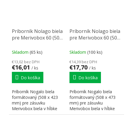
Príborník Nolago biela
Príborník Nolago biela
pre Merivobox 60 (508
pre Merivobox 60 (508
x 423mm)
x 473mm)
Skladom
(65 ks)
Skladom
(100 ks)
€13,02 bez DPH
€14,39 bez DPH
€16,01
€17,70
/ ks
/ ks
Do košíka
Do košíka
Príborník Nogalo biela
Príborník Nogalo biela
formátovaný (508 x 423
formátovaný (508 x 473
mm) pre zásuvku
mm) pre zásuvku
Merivobox biela v hĺbke
Merivobox biela v hĺbke
450 mm pre skrinku 600
500 mm pre skrinku 600
mm.
mm.