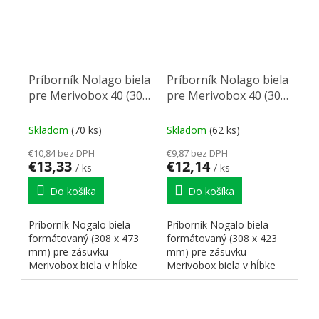
Príborník Nolago biela
Príborník Nolago biela
pre Merivobox 40 (308
pre Merivobox 40 (308
x 473 mm)
x 423 mm)
Skladom
(70 ks)
Skladom
(62 ks)
€10,84 bez DPH
€9,87 bez DPH
€13,33
€12,14
/ ks
/ ks
Do košíka
Do košíka
Príborník Nogalo biela
Príborník Nogalo biela
formátovaný (308 x 473
formátovaný (308 x 423
mm) pre zásuvku
mm) pre zásuvku
Merivobox biela v hĺbke
Merivobox biela v hĺbke
500 mm pre skrinku 400
450 mm pre skrinku 400
mm.
mm.