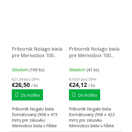
1000mm.
skrinku...
Príborník Nolago biela
Príborník Nolago biela
pre Merivobox 100
pre Merivobox 100
(908 x 473mm)
(908 x 423mm)
Skladom
(100 ks)
Skladom
(41 ks)
€21,54 bez DPH
€19,61 bez DPH
€26,50
€24,12
/ ks
/ ks
Do košíka
Do košíka
Príborník Nogalo biela
Príborník Nogalo biela
formátovaný (908 x 473
formátovaný (908 x 423
mm) pre zásuvku
mm) pre zásuvku
Merivobox biela v hĺbke
Merivobox biela v hĺbke
500 mm pre skrinku 1000
450 mm pre skrinku 1000