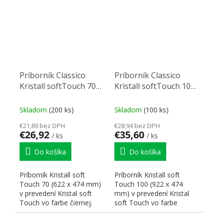
Príborník Classico
Príborník Classico
Kristall softTouch 70
Kristall softTouch 100
(622 x 474 mm) čierný
(922 x 474 mm) čierny
Skladom
(200 ks)
Skladom
(100 ks)
€21,89 bez DPH
€28,94 bez DPH
€26,92
€35,60
/ ks
/ ks
Do košíka
Do košíka
Príborník Kristall soft
Príborník Kristall soft
Touch 70 (622 x 474 mm)
Touch 100 (922 x 474
v prevedení Kristal soft
mm) v prevedení Kristal
Touch vo farbe čiernej.
soft Touch vo farbe
Rozmery zodpovedajú...
čiernej. Rozmery