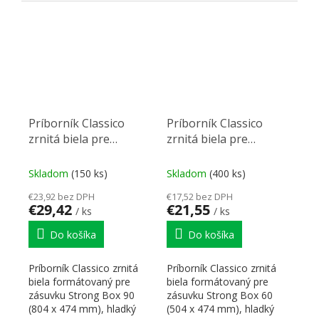
hĺbke 500 mm pre
hĺbke 450 mm pre
skrinku...
skrinku...
Príborník Classico
Príborník Classico
zrnitá biela pre
zrnitá biela pre
StrongBox 90 (804 x
StrongBox 60 (504 x
474 mm)
474 mm)
Skladom
(150 ks)
Skladom
(400 ks)
€23,92 bez DPH
€17,52 bez DPH
€29,42
€21,55
/ ks
/ ks
Do košíka
Do košíka
Príborník Classico zrnitá
Príborník Classico zrnitá
biela formátovaný pre
biela formátovaný pre
zásuvku Strong Box 90
zásuvku Strong Box 60
(804 x 474 mm), hladký
(504 x 474 mm), hladký