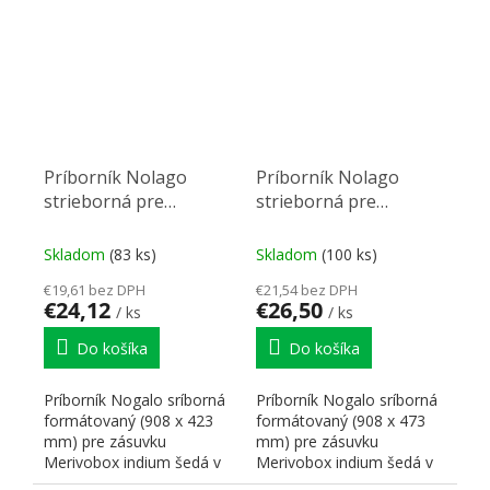
Príborník Nolago
Príborník Nolago
strieborná pre
strieborná pre
Merivobox 100 (908x
Merivobox 100 (908x
423 mm)
473 mm)
Skladom
(83 ks)
Skladom
(100 ks)
€19,61 bez DPH
€21,54 bez DPH
€24,12
€26,50
/ ks
/ ks
Do košíka
Do košíka
Príborník Nogalo sríborná
Príborník Nogalo sríborná
formátovaný (908 x 423
formátovaný (908 x 473
mm) pre zásuvku
mm) pre zásuvku
Merivobox indium šedá v
Merivobox indium šedá v
450 mm pre skrinku
hĺbke 500 mm pre