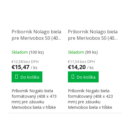
Príborník Nolago biela
Príborník Nolago biela
pre Merivobox 50 (408
pre Merivobox 50 (408
x 473 mm)
x 423 mm)
Skladom
(100 ks)
Skladom
(99 ks)
€12,58 bez DPH
€11,54 bez DPH
€15,47
€14,20
/ ks
/ ks
Do košíka
Do košíka
Príborník Nogalo biela
Príborník Nogalo biela
formátovaný (408 x 473
formátovaný (408 x 423
mm) pre zásuvku
mm) pre zásuvku
Merivobox biela v hĺbke
Merivobox biela v hĺbke
500 mm pre skrinku 500
450 mm pre skrinku 500
mm.
mm.