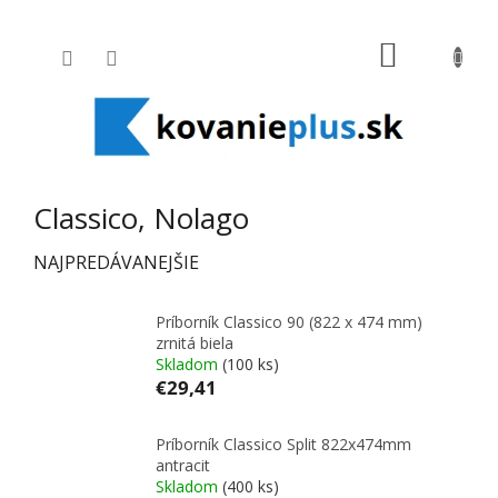
Prejsť na obsah
NÁKUPNÝ
Classico, Nolago
NAJPREDÁVANEJŠIE
Príborník Classico 90 (822 x 474 mm)
zrnitá biela
Skladom
(100 ks)
€29,41
Príborník Classico Split 822x474mm
antracit
Skladom
(400 ks)