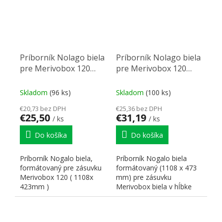
Príborník Nolago biela
Príborník Nolago biela
pre Merivobox 120
pre Merivobox 120
(1108 x 423mm)
(1108 x 473mm)
Skladom
(96 ks)
Skladom
(100 ks)
€20,73 bez DPH
€25,36 bez DPH
€25,50
€31,19
/ ks
/ ks
Do košíka
Do košíka
Príborník Nogalo biela,
Príborník Nogalo biela
formátovaný pre zásuvku
formátovaný (1108 x 473
Merivobox 120 ( 1108x
mm) pre zásuvku
423mm )
Merivobox biela v hĺbke
500 mm pre skrinku 1200
mm.