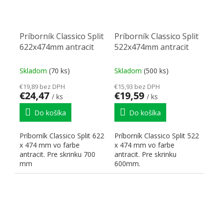
Príborník Classico Split
Príborník Classico Split
622x474mm antracit
522x474mm antracit
Skladom
(70 ks)
Skladom
(500 ks)
€19,89 bez DPH
€15,93 bez DPH
€24,47
€19,59
/ ks
/ ks
Do košíka
Do košíka
Príborník Classico Split 622
Príborník Classico Split 522
x 474 mm vo farbe
x 474 mm vo farbe
antracit. Pre skrinku 700
antracit. Pre skrinku
mm
600mm.