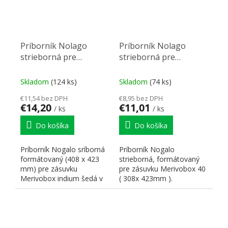
Príborník Nolago
Príborník Nolago
strieborná pre
strieborná pre
Merivobox 50 (408x
Merivobox 40 (308 x
423 mm)
423 mm)
Skladom
(124 ks)
Skladom
(74 ks)
€11,54 bez DPH
€8,95 bez DPH
€14,20
€11,01
/ ks
/ ks
Do košíka
Do košíka
Príborník Nogalo sríborná
Príborník Nogalo
formátovaný (408 x 423
strieborná, formátovaný
mm) pre zásuvku
pre zásuvku Merivobox 40
Merivobox indium šedá v
( 308x 423mm ).
hĺbke 450 mm pre skrinku
500...