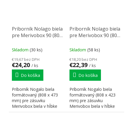
Príborník Nolago biela
Príborník Nolago biela
pre Merivobox 90 (808
pre Merivobox 90 (808
x 473mm)
x 423mm)
Skladom
(30 ks)
Skladom
(58 ks)
€19,67 bez DPH
€18,20 bez DPH
€24,20
€22,39
/ ks
/ ks
Do košíka
Do košíka
Príborník Nogalo biela
Príborník Nogalo biela
formátovaný (808 x 473
formátovaný (808 x 423
mm) pre zásuvku
mm) pre zásuvku
Merivobox biela v hĺbke
Merivobox biela v hĺbke
500 mm pre skrinku 900
450 mm pre skrinku 900
mm.
mm.