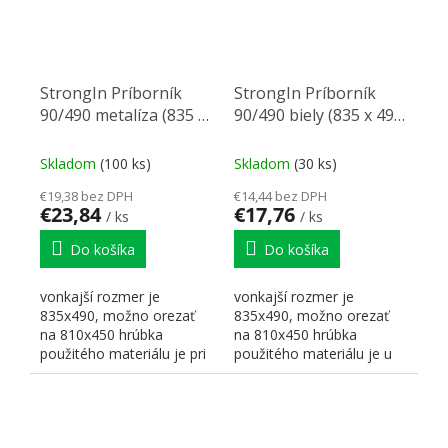
StrongIn Príborník
StrongIn Príborník
90/490 metalíza (835 x
90/490 biely (835 x 490
490 mm)
mm)
Skladom
(100 ks)
Skladom
(30 ks)
€19,38 bez DPH
€14,44 bez DPH
€23,84
€17,76
/ ks
/ ks
Do košíka
Do košíka
vonkajší rozmer je
vonkajší rozmer je
835x490, možno orezať
835x490, možno orezať
na 810x450 hrúbka
na 810x450 hrúbka
použitého materiálu je pri
použitého materiálu je u
striebornej metalíze 2mm
bielej farby 1,6 mm výška...
výška...