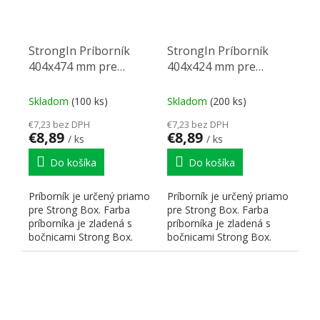
StrongIn Príborník
StrongIn Príborník
404x474 mm pre
404x424 mm pre
StrongBox sivý
StrongBox sivý
Skladom
(100 ks)
Skladom
(200 ks)
€7,23 bez DPH
€7,23 bez DPH
€8,89
€8,89
/ ks
/ ks
Do košíka
Do košíka
Príborník je určený priamo
Príborník je určený priamo
pre Strong Box. Farba
pre Strong Box. Farba
príborníka je zladená s
príborníka je zladená s
bočnicami Strong Box.
bočnicami Strong Box.
Hrúbka použitého...
Hrúbka použitého...