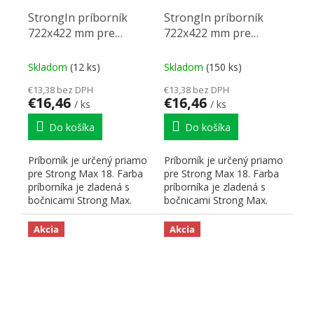
StrongIn príborník
StrongIn príborník
722x422 mm pre
722x422 mm pre
StrongMax 18 antracit
StrongMax 18 čierny
Skladom
(12 ks)
Skladom
(150 ks)
€13,38 bez DPH
€13,38 bez DPH
€16,46
€16,46
/ ks
/ ks
Do košíka
Do košíka
Príborník je určený priamo
Príborník je určený priamo
pre Strong Max 18. Farba
pre Strong Max 18. Farba
príborníka je zladená s
príborníka je zladená s
bočnicami Strong Max.
bočnicami Strong Max.
Hrúbka použitého...
Hrúbka použitého...
Akcia
Akcia