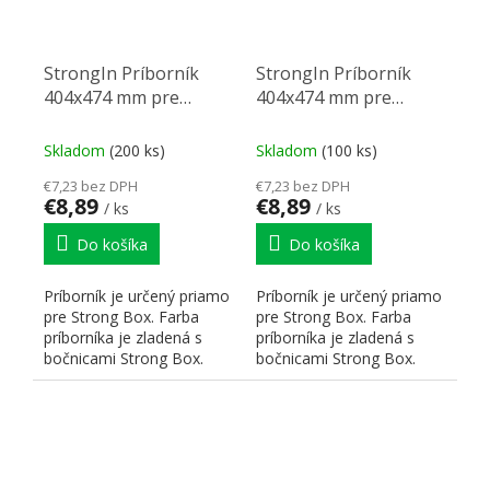
StrongIn Príborník
StrongIn Príborník
404x474 mm pre
404x474 mm pre
StrongBox titan
StrongBox biely
Skladom
(200 ks)
Skladom
(100 ks)
€7,23 bez DPH
€7,23 bez DPH
€8,89
€8,89
/ ks
/ ks
Do košíka
Do košíka
Príborník je určený priamo
Príborník je určený priamo
pre Strong Box. Farba
pre Strong Box. Farba
príborníka je zladená s
príborníka je zladená s
bočnicami Strong Box.
bočnicami Strong Box.
Hrúbka použitého...
Hrúbka použitého...