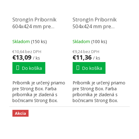
StrongIn Príborník
StrongIn Príborník
604x424 mm pre
504x424 mm pre
StrongBox sivý
StrongBox titan
Skladom
(150 ks)
Skladom
(100 ks)
€10,64 bez DPH
€9,24 bez DPH
€13,09
€11,36
/ ks
/ ks
Do košíka
Do košíka
Príborník je určený priamo
Príborník je určený priamo
pre Strong Box. Farba
pre Strong Box. Farba
príborníka je zladená s
príborníka je zladená s
bočnicami Strong Box.
bočnicami Strong Box.
Hrúbka použitého...
Hrúbka použitého...
Akcia