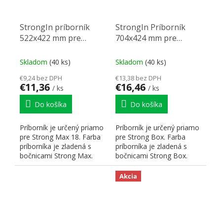
StrongIn príborník
StrongIn Príborník
522x422 mm pre
704x424 mm pre
StrongMax 18 čierny
StrongBox biely
Skladom
(40 ks)
Skladom
(40 ks)
€9,24 bez DPH
€13,38 bez DPH
€11,36
€16,46
/ ks
/ ks
Do košíka
Do košíka
Príborník je určený priamo
Príborník je určený priamo
pre Strong Max 18. Farba
pre Strong Box. Farba
príborníka je zladená s
príborníka je zladená s
bočnicami Strong Max.
bočnicami Strong Box.
Hrúbka použitého...
Hrúbka použitého...
Akcia