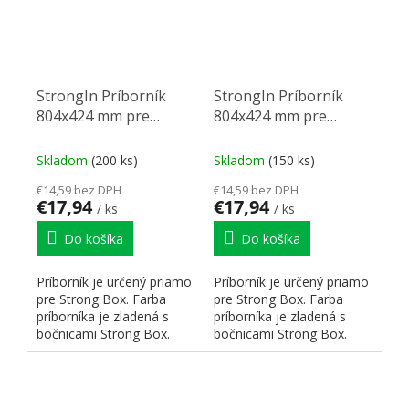
StrongIn Príborník
StrongIn Príborník
804x424 mm pre
804x424 mm pre
StrongBox titan
StrongBox sivý
Skladom
(200 ks)
Skladom
(150 ks)
€14,59 bez DPH
€14,59 bez DPH
€17,94
€17,94
/ ks
/ ks
Do košíka
Do košíka
Príborník je určený priamo
Príborník je určený priamo
pre Strong Box. Farba
pre Strong Box. Farba
príborníka je zladená s
príborníka je zladená s
bočnicami Strong Box.
bočnicami Strong Box.
Hrúbka použitého...
Hrúbka použitého...