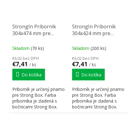
StrongIn Príborník
StrongIn Príborník
304x474 mm pre
304x424 mm pre
StrongBox biely
StrongBox titan
Skladom
(70 ks)
Skladom
(200 ks)
€6,02 bez DPH
€6,02 bez DPH
€7,41
€7,41
/ ks
/ ks
Do košíka
Do košíka
Príborník je určený priamo
Príborník je určený priamo
pre Strong Box. Farba
pre Strong Box. Farba
príborníka je zladená s
príborníka je zladená s
bočnicami Strong Box.
bočnicami Strong Box.
Hrúbka použitého...
Hrúbka použitého...