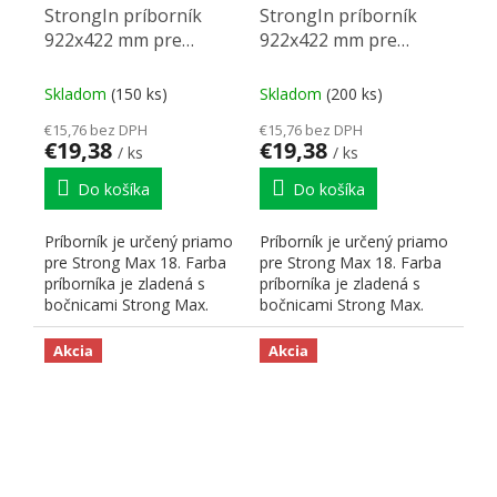
StrongIn príborník
StrongIn príborník
922x422 mm pre
922x422 mm pre
StrongMax 18 biely
StrongMax 18 čierny
Skladom
(150 ks)
Skladom
(200 ks)
€15,76 bez DPH
€15,76 bez DPH
€19,38
€19,38
/ ks
/ ks
Do košíka
Do košíka
Príborník je určený priamo
Príborník je určený priamo
pre Strong Max 18. Farba
pre Strong Max 18. Farba
príborníka je zladená s
príborníka je zladená s
bočnicami Strong Max.
bočnicami Strong Max.
Hrúbka použitého...
Hrúbka použitého...
Akcia
Akcia