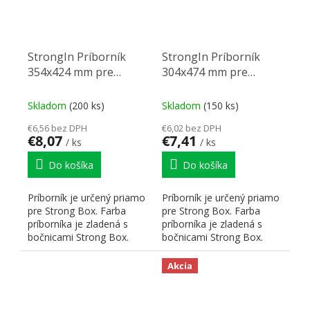
StrongIn Príborník
StrongIn Príborník
354x424 mm pre
304x474 mm pre
StrongBox titan
StrongBox titan
Skladom
(200 ks)
Skladom
(150 ks)
€6,56 bez DPH
€6,02 bez DPH
€8,07
€7,41
/ ks
/ ks
Do košíka
Do košíka
Príborník je určený priamo
Príborník je určený priamo
pre Strong Box. Farba
pre Strong Box. Farba
príborníka je zladená s
príborníka je zladená s
bočnicami Strong Box.
bočnicami Strong Box.
Hrúbka použitého...
Hrúbka použitého...
Akcia