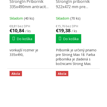
StrongIn Príborník
StrongIn príborník
335x490mm antracit
922x472 mm pre
matný
StrongMax 18 antracit
Skladom
(40 ks)
Skladom
(70 ks)
€8,81 bez DPH
€15,76 bez DPH
€10,84
€19,38
/ ks
/ ks
Do košíka
Do košíka
vonkajší rozmer je
Príborník je určený priamo
335x490,
pre Strong Max 18. Farba
príborníka je zladená s
bočnicami Strong Max.
Hrúbka použitého...
Akcia
Akcia