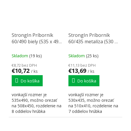
StrongIn Príborník
StrongIn Príborník
60/490 biely (535 x 490
60/435 metalíza (530 x
mm)
435 mm)
Skladom
(19 ks)
Skladom
(25 ks)
€8,72 bez DPH
€11,13 bez DPH
€10,72
€13,69
/ ks
/ ks
Do košíka
Do košíka
vonkajší rozmer je
vonkajší rozmer je
535x490, možno orezať
530x435, možno orezať
na 508x450, rozdelenie na
na 510x410, rozdelenie na
8 oddielov hrúbka
7 oddielov hrúbka
použitého materiálu je u
použitého materiálu je
bielej...
pri...