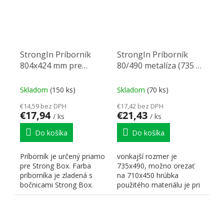
StrongIn Príborník
StrongIn Príborník
804x424 mm pre
80/490 metalíza (735 x
StrongBox biely
490 mm)
Skladom
(150 ks)
Skladom
(70 ks)
€14,59 bez DPH
€17,42 bez DPH
€17,94
€21,43
/ ks
/ ks
Do košíka
Do košíka
Príborník je určený priamo
vonkajší rozmer je
pre Strong Box. Farba
735x490, možno orezať
príborníka je zladená s
na 710x450 hrúbka
bočnicami Strong Box.
použitého materiálu je pri
Hrúbka použitého...
striebornej metalíze 2mm
výška...