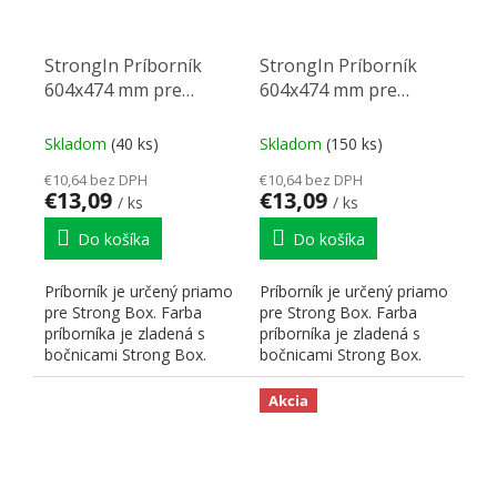
StrongIn Príborník
StrongIn Príborník
604x474 mm pre
604x474 mm pre
StrongBox sivý
StrongBox titan
Skladom
(40 ks)
Skladom
(150 ks)
€10,64 bez DPH
€10,64 bez DPH
€13,09
€13,09
/ ks
/ ks
Do košíka
Do košíka
Príborník je určený priamo
Príborník je určený priamo
pre Strong Box. Farba
pre Strong Box. Farba
príborníka je zladená s
príborníka je zladená s
bočnicami Strong Box.
bočnicami Strong Box.
Hrúbka použitého...
Hrúbka použitého...
Akcia