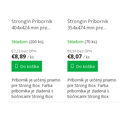
StrongIn Príborník
StrongIn Príborník
404x424 mm pre
354x474 mm pre
StrongBox biely
StrongBox biely
Skladom
(200 ks)
Skladom
(70 ks)
€7,23 bez DPH
€6,56 bez DPH
€8,89
€8,07
/ ks
/ ks
Do košíka
Do košíka
Príborník je určený priamo
Príborník je určený priamo
pre Strong Box. Farba
pre Strong Box. Farba
príborníka je zladená s
príborníka je zladená s
bočnicami Strong Box.
bočnicami Strong Box.
Hrúbka použitého...
Hrúbka použitého...