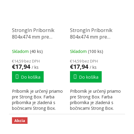
StrongIn Príborník
StrongIn Príborník
804x474 mm pre
804x474 mm pre
StrongBox biely
StrongBox sivý
Skladom
(40 ks)
Skladom
(100 ks)
€14,59 bez DPH
€14,59 bez DPH
€17,94
€17,94
/ ks
/ ks
Do košíka
Do košíka
Príborník je určený priamo
Príborník je určený priamo
pre Strong Box. Farba
pre Strong Box. Farba
príborníka je zladená s
príborníka je zladená s
bočnicami Strong Box.
bočnicami Strong Box.
Hrúbka použitého...
Hrúbka použitého...
Akcia