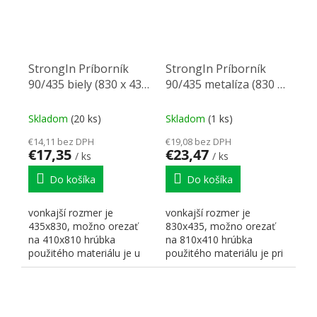
StrongIn Príborník
StrongIn Príborník
90/435 biely (830 x 435
90/435 metalíza (830 x
mm)
435 mm)
Skladom
(20 ks)
Skladom
(1 ks)
€14,11 bez DPH
€19,08 bez DPH
€17,35
€23,47
/ ks
/ ks
Do košíka
Do košíka
vonkajší rozmer je
vonkajší rozmer je
435x830, možno orezať
830x435, možno orezať
na 410x810 hrúbka
na 810x410 hrúbka
použitého materiálu je u
použitého materiálu je pri
bielej farby 1,6 mm výška...
striebornej metalíze 2mm
výška...