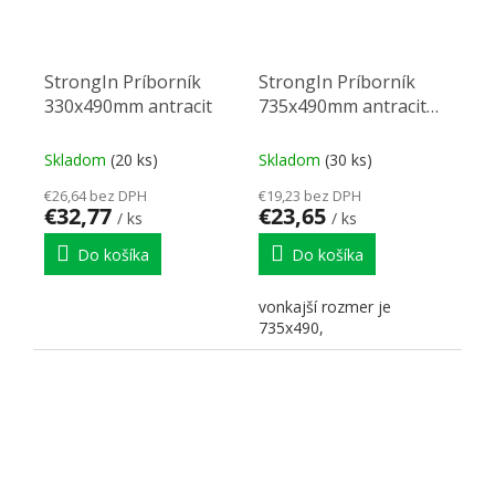
StrongIn Príborník
StrongIn Príborník
330x490mm antracit
735x490mm antracit
matný
Skladom
(20 ks)
Skladom
(30 ks)
€26,64 bez DPH
€19,23 bez DPH
€32,77
€23,65
/ ks
/ ks
Do košíka
Do košíka
vonkajší rozmer je
735x490,