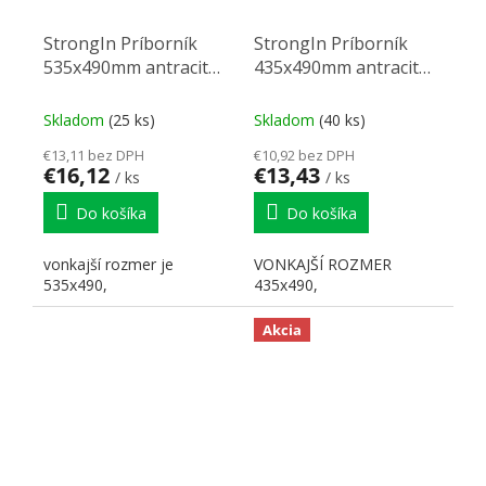
StrongIn Príborník
StrongIn Príborník
535x490mm antracit
435x490mm antracit
matný
matný
Skladom
(25 ks)
Skladom
(40 ks)
€13,11 bez DPH
€10,92 bez DPH
€16,12
€13,43
/ ks
/ ks
Do košíka
Do košíka
vonkajší rozmer je
VONKAJŠÍ ROZMER
535x490,
435x490,
Akcia