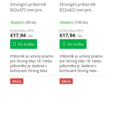
StrongIn príborník
StrongIn príborník
822x472 mm pre
822x422 mm pre
StrongMax 18 čierny
StrongMax 18 čierny
Skladom
(30 ks)
Skladom
(150 ks)
€14,59 bez DPH
€14,59 bez DPH
€17,94
€17,94
/ ks
/ ks
Do košíka
Do košíka
Príborník je určený priamo
Príborník je určený priamo
pre Strong Max 18. Farba
pre Strong Max 18. Farba
príborníka je zladená s
príborníka je zladená s
bočnicami Strong Max.
bočnicami Strong Max.
Hrúbka použitého...
Hrúbka použitého...
Akcia
Akcia