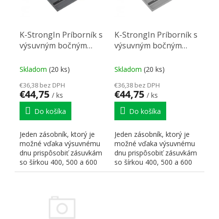
K-StrongIn Príborník s
K-StrongIn Príborník s
výsuvným bočným
výsuvným bočným
vkladom 330-
vkladom 330-
525x490mm antracit
525x490mm sivá
Skladom
(20 ks)
Skladom
(20 ks)
€36,38 bez DPH
€36,38 bez DPH
€44,75
€44,75
/ ks
/ ks
Do košíka
Do košíka
Jeden zásobník, ktorý je
Jeden zásobník, ktorý je
možné vďaka výsuvnému
možné vďaka výsuvnému
dnu prispôsobiť zásuvkám
dnu prispôsobiť zásuvkám
so šírkou 400, 500 a 600
so šírkou 400, 500 a 600
mm.
mm.