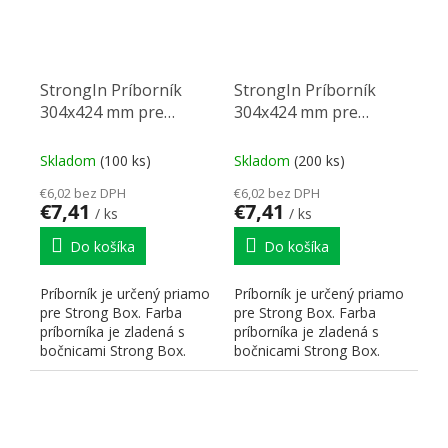
StrongIn Príborník
StrongIn Príborník
304x424 mm pre
304x424 mm pre
StrongBox biely
StrongBox sivý
Skladom
(100 ks)
Skladom
(200 ks)
€6,02 bez DPH
€6,02 bez DPH
€7,41
€7,41
/ ks
/ ks
Do košíka
Do košíka
Príborník je určený priamo
Príborník je určený priamo
pre Strong Box. Farba
pre Strong Box. Farba
príborníka je zladená s
príborníka je zladená s
bočnicami Strong Box.
bočnicami Strong Box.
Hrúbka použitého...
Hrúbka použitého...