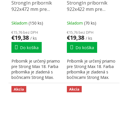
StrongIn príborník
StrongIn príborník
922x472 mm pre
922x422 mm pre
StrongMax 18 čierny
StrongMax 18 antracit
Skladom
(150 ks)
Skladom
(70 ks)
€15,76 bez DPH
€15,76 bez DPH
€19,38
€19,38
/ ks
/ ks
Do košíka
Do košíka
Príborník je určený priamo
Príborník je určený priamo
pre Strong Max 18. Farba
pre Strong Max 18. Farba
príborníka je zladená s
príborníka je zladená s
bočnicami Strong Max.
bočnicami Strong Max.
Hrúbka použitého...
Hrúbka použitého...
Akcia
Akcia