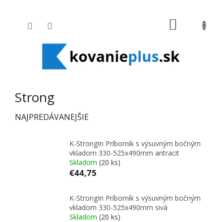
Prejsť na obsah
NÁKUPNÝ
Strong
NAJPREDÁVANEJŠIE
K-StrongIn Príborník s výsuvným bočným
vkladom 330-525x490mm antracit
Skladom
(20 ks)
€44,75
K-StrongIn Príborník s výsuvným bočným
vkladom 330-525x490mm sivá
Skladom
(20 ks)