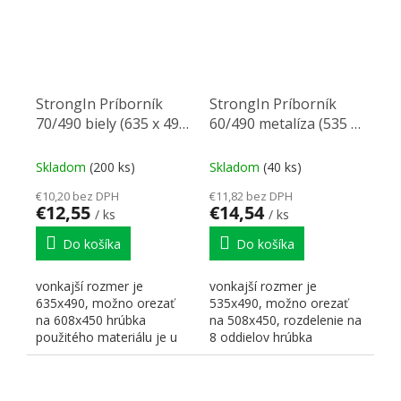
StrongIn Príborník
StrongIn Príborník
70/490 biely (635 x 490
60/490 metalíza (535 x
mm)
490 mm)
Skladom
(200 ks)
Skladom
(40 ks)
€10,20 bez DPH
€11,82 bez DPH
€12,55
€14,54
/ ks
/ ks
Do košíka
Do košíka
vonkajší rozmer je
vonkajší rozmer je
635x490, možno orezať
535x490, možno orezať
na 608x450 hrúbka
na 508x450, rozdelenie na
použitého materiálu je u
8 oddielov hrúbka
bielej farby 1,6 mm výška...
použitého materiálu je
pri...