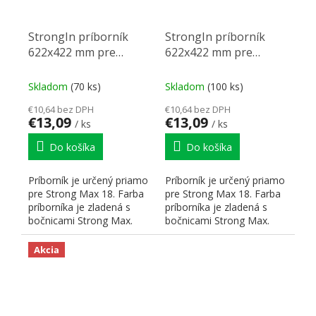
StrongIn príborník
StrongIn príborník
622x422 mm pre
622x422 mm pre
StrongMax 18 biely
StrongMax 18 antracit
Skladom
(70 ks)
Skladom
(100 ks)
€10,64 bez DPH
€10,64 bez DPH
€13,09
€13,09
/ ks
/ ks
Do košíka
Do košíka
Príborník je určený priamo
Príborník je určený priamo
pre Strong Max 18. Farba
pre Strong Max 18. Farba
príborníka je zladená s
príborníka je zladená s
bočnicami Strong Max.
bočnicami Strong Max.
Hrúbka použitého...
Hrúbka použitého...
Akcia