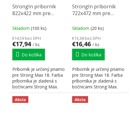
StrongIn príborník
StrongIn príborník
822x422 mm pre
722x472 mm pre
StrongMax 18 biely
StrongMax 18 čierny
Skladom
(100 ks)
Skladom
(20 ks)
€14,59 bez DPH
€13,38 bez DPH
€17,94
€16,46
/ ks
/ ks
Do košíka
Do košíka
Príborník je určený priamo
Príborník je určený priamo
pre Strong Max 18. Farba
pre Strong Max 18. Farba
príborníka je zladená s
príborníka je zladená s
bočnicami Strong Max.
bočnicami Strong Max.
Hrúbka použitého...
Hrúbka použitého...
Akcia
Akcia