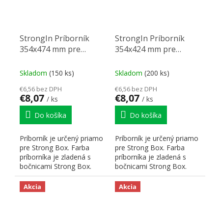
StrongIn Príborník
StrongIn Príborník
354x474 mm pre
354x424 mm pre
StrongBox sivý
StrongBox biely
Skladom
(150 ks)
Skladom
(200 ks)
€6,56 bez DPH
€6,56 bez DPH
€8,07
€8,07
/ ks
/ ks
Do košíka
Do košíka
Príborník je určený priamo
Príborník je určený priamo
pre Strong Box. Farba
pre Strong Box. Farba
príborníka je zladená s
príborníka je zladená s
bočnicami Strong Box.
bočnicami Strong Box.
Hrúbka použitého...
Hrúbka použitého...
Akcia
Akcia