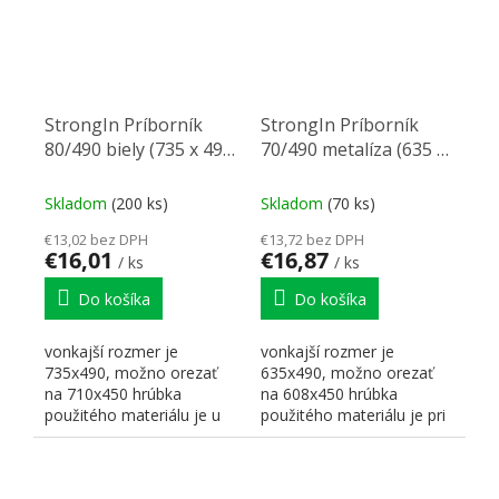
StrongIn Príborník
StrongIn Príborník
80/490 biely (735 x 490
70/490 metalíza (635 x
mm)
490 mm)
Skladom
(200 ks)
Skladom
(70 ks)
€13,02 bez DPH
€13,72 bez DPH
€16,01
€16,87
/ ks
/ ks
Do košíka
Do košíka
vonkajší rozmer je
vonkajší rozmer je
735x490, možno orezať
635x490, možno orezať
na 710x450 hrúbka
na 608x450 hrúbka
použitého materiálu je u
použitého materiálu je pri
bielej farby 1,6 mm výška...
striebornej metalíze 2mm
výška...