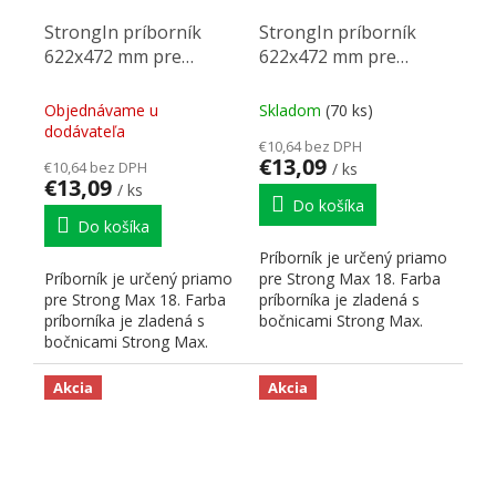
StrongIn príborník
StrongIn príborník
622x472 mm pre
622x472 mm pre
StrongMax 18 antracit
StrongMax 18 čierny
Objednávame u
Skladom
(70 ks)
dodávateľa
€10,64 bez DPH
€13,09
€10,64 bez DPH
/ ks
€13,09
/ ks
Do košíka
Do košíka
Príborník je určený priamo
Príborník je určený priamo
pre Strong Max 18. Farba
pre Strong Max 18. Farba
príborníka je zladená s
príborníka je zladená s
bočnicami Strong Max.
bočnicami Strong Max.
Hrúbka použitého...
Hrúbka použitého...
Akcia
Akcia