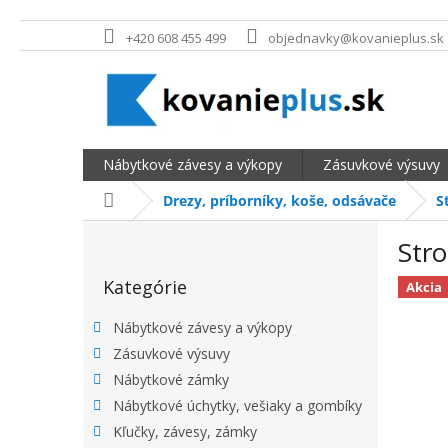
Prejsť na obsah
+420 608 455 499
objednavky@kovanieplus.sk
Nábytkové závesy a výkopy
Zásuvkové výsuvy
Domov
Drezy, príborníky, koše, odsávače
S
BOČNÝ PANEL
Str
Preskočiť kategórie
Kategórie
Akcia
Nábytkové závesy a výkopy
Zásuvkové výsuvy
Nábytkové zámky
Nábytkové úchytky, vešiaky a gombíky
Kľučky, závesy, zámky