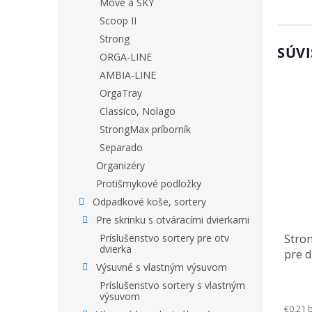
Move a SKY
Scoop II
Strong
SÚVI
ORGA-LINE
AMBIA-LINE
OrgaTray
Classico, Nolago
StrongMax príborník
Separado
Organizéry
Protišmykové podložky
Odpadkové koše, sortery
Pre skrinku s otváracími dvierkami
Stro
Príslušenstvo sortery pre otv
dvierka
pre 
Výsuvné s vlastným výsuvom
Príslušenstvo sortery s vlastným
výsuvom
€0,21 