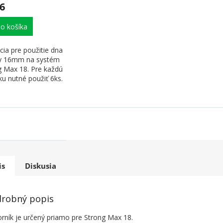
6
o košíka
ia pre použitie dna
y 16mm na systém
g Max 18. Pre každú
u nutné použiť 6ks.
 sa medzi...
is
Diskusia
robný popis
orník je určený priamo pre Strong Max 18.