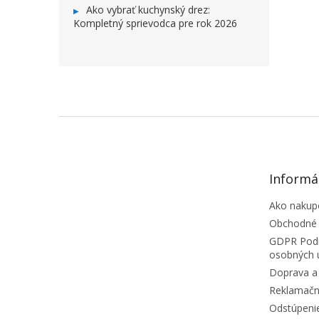
Ako vybrať kuchynský drez:
Kompletný sprievodca pre rok 2026
ZÁPÄTIE
Informá
Ako nakup
Obchodné
GDPR Podm
osobných 
Doprava a 
Reklamačn
Odstúpeni