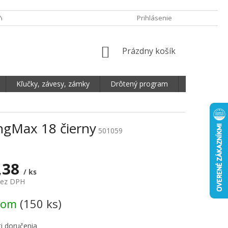
Y OCHRANY OSOBNÝCH ÚDAJOV
DOPRAVA A PLATBA
Prihlásenie
REKLAMA
NÁKUPNÝ KOŠÍK
Prázdny košík
Kľučky, závesy, zámky
Drôtený program
Plošné mate
ngMax 18 čierny
501059
,38
/ ks
bez DPH
vá cena:
dom
(150 ks)
i doručenia