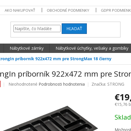
AKO NAKUPOVAŤ
OBCHODNÉ PODMIENKY
GDPR PODMIENK
HĽADAŤ
Nábytkové zámky
Nábytkové úchytky, vešiaky a gombíky
trongIn príborník 922x472 mm pre StrongMax 18 čierny
ongIn príborník 922x472 mm pre Stro
Priemerné hodnotenie produktu je 0,0 z 5 hviezdičiek.
Neohodnotené
Podrobnosti hodnotenia
Značka:
STRONG
€19
€15,76 
Jednotko
Skla
Možnost