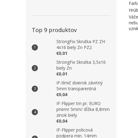
Farb
Hrúb
Váže
nebu
vzni
Top 9 produktov
StrongFix Skrutka PZ ZH
4x16 biely Zn PZ2
€0,01
StrongFix Skrutka 3,5x16
biely Zn
€0,01
IF-tlmič dvierok závrtný
5mm transparentná
€0,04
IF-Flipper trn pr. EURO
priemr 5mm/ dĺžka 8,8mm
zinok biely
€0,04
IF-Flipper policová
podpera min. 14mm