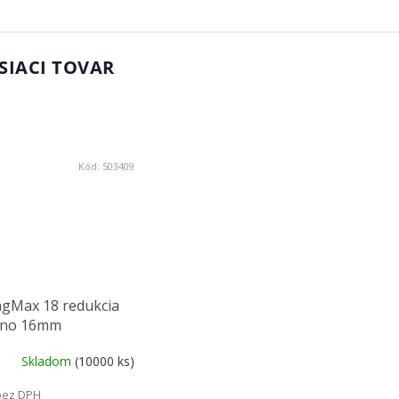
SIACI TOVAR
Kód:
503409
ngMax 18 redukcia
dno 16mm
Skladom
(10000 ks)
bez DPH