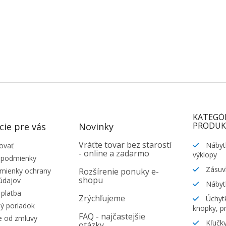
KATEGÓ
PRODUK
cie pre vás
Novinky
Vráťte tovar bez starostí
Nábyt
ovať
- online a zadarmo
výklopy
 podmienky
Zásuv
ienky ochrany
Rozšírenie ponuky e-
shopu
údajov
Nábyt
platba
Zrýchľujeme
Úchytk
ý poriadok
knopky, pr
FAQ - najčastejšie
e od zmluvy
Kľučky
otázky