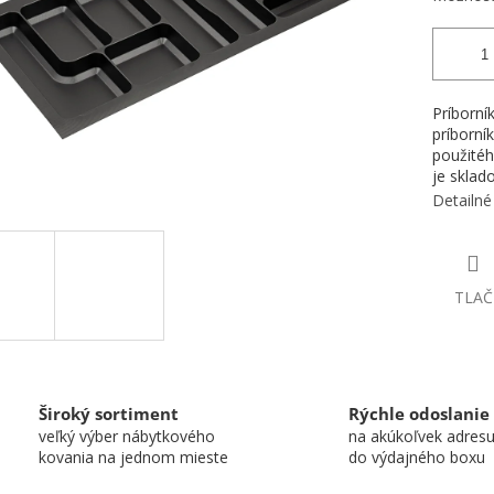
Príborní
príborní
použitéh
je sklad
Detailné
TLAČ
Široký sortiment
Rýchle odoslanie
veľký výber nábytkového
na akúkoľvek adres
kovania na jednom mieste
do výdajného boxu