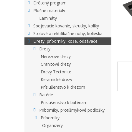
Drôtený program
Plošné materiály
Lamináty
Spojovacie kovanie, skrutky, kolíky
Stolové a rektifikačné nohy, kolieska
Drezy, príborníky, koše, odsávače
Drezy
Nerezové drezy
Granitové drezy
Drezy Tectonite
Keramické drezy
Príslušenstvo k drezom
Batérie
Príslušenstvo k batériam
Príborníky, protišmykové podložky
Príborníky
Organizéry