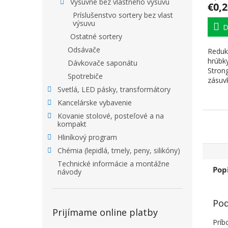
Výsuvné bez vlastného výsuvu
€0,2
Príslušenstvo sortery bez vlast
výsuvu
D
Ostatné sortery
Odsávače
Redukc
hrúbk
Dávkovače saponátu
Stron
Spotrebiče
zásuvk
Svetlá, LED pásky, transformátory
Vkladá
Kancelárske vybavenie
Kovanie stolové, posteľové a na
kompakt
Hliníkový program
Chémia (lepidlá, tmely, peny, silikóny)
Technické informácie a montážne
Pop
návody
Pod
Prijímame online platby
Príb