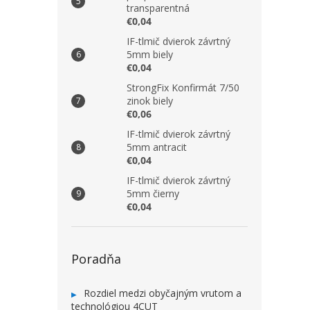
transparentná
€0,04
IF-tlmič dvierok závrtný
5mm biely
€0,04
StrongFix Konfirmát 7/50
zinok biely
€0,06
IF-tlmič dvierok závrtný
5mm antracit
€0,04
IF-tlmič dvierok závrtný
5mm čierny
€0,04
Poradňa
Rozdiel medzi obyčajným vrutom a
technológiou 4CUT