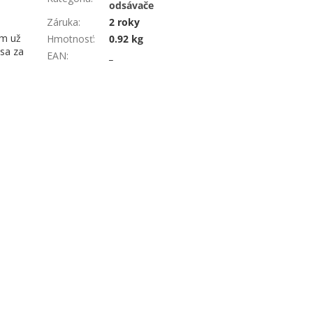
odsávače
Záruka
:
2 roky
om už
Hmotnosť
:
0.92 kg
sa za
EAN
:
_