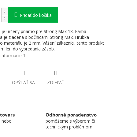
Pridať do košíka
k je určený priamo pre Strong Max 18. Farba
ka je zladená s bočnicami Strong Max. Hrúbka
o materiálu je 2 mm. Vážení zákazníci, tento produkt
om len do vypredania zásob.
 informácie
OPÝTAŤ SA
ZDIEĽAŤ
 tovaru
Odborné poradenstvo
u nebo
pomôžeme s výberom či
technickým problémom