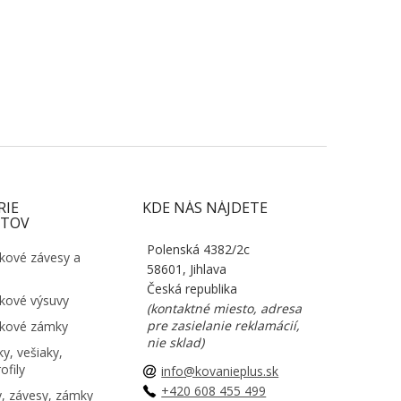
RIE
KDE NÁS NÁJDETE
TOV
Polenská 4382/2c
kové závesy a
58601, Jihlava
Česká republika
kové výsuvy
(kontaktné miesto, adresa
pre zasielanie reklamácií,
kové zámky
nie sklad)
y, vešiaky,
ofily
info@kovanieplus.sk
+420 608 455 499
, závesy, zámky