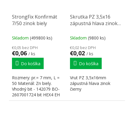
StrongFix Konfirmát
Skrutka PZ 3,5x16
7/50 zinok biely
zápustná hlava zinok
čierny PZ2
Skladom
(499800 ks)
Skladom
(9800 ks)
€0,05 bez DPH
€0,02 bez DPH
€0,06
€0,02
/ ks
/ ks
Do košíka
Do košíka
Rozmery: pr.= 7 mm, L =
Vrut PZ 3,5x16mm
50 Materiál: Zn biely.
zápustná hlava zinok
Vhodný bit - 142079 BO-
čierny
2607001724 bit HEX4 EH
25mm (3ks). Vhodný...