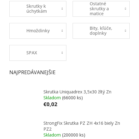
Ostatné
Skrutky k
skrutky a
úchytkám
matice
Bity, kľúče,
Hmoždinky
doplnky
SPAX
NAJPREDÁVANEJŠIE
Skrutka Uniquadrex 3,5x30 žltý Zn
Skladom
(66000 ks)
€0,02
StrongFix Skrutka PZ ZH 4x16 biely Zn
PZ2
Skladom
(200000 ks)