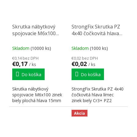
Skrutka nábytkový
StrongFix Skrutka PZ
spojovacie M6x100
4x40 čočkovitá hlava
zinek biely plochá
límec zinek biely Cr3+
hlava 15mm
PZ2
Skladom
(10000 ks)
Skladom
(1000 ks)
€0,14 bez DPH
€0,02 bez DPH
€0,17
€0,02
/ ks
/ ks
Do košíka
Do košíka
Skrutka nábytkový
StrongFix Skrutka PZ 4x40
spojovacie M6x100 zinek
čočkovitá hlava límec
biely plochá hlava 15mm
zinek biely Cr3+ PZ2
Akcia