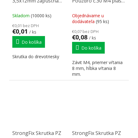
3,5x12mm zápustná
Pouzdro č.30 M4 plast
hlava zinek žlutý
biely
Skladom
(10000 ks)
Objednávame u
dodávateľa
(95 ks)
€0,01 bez DPH
€0,01
€0,07 bez DPH
/ ks
€0,08
/ ks
Do košíka
Do košíka
Skrutka do drevotriesky
Závit M4, priemer vŕtania
8 mm, hĺbka vŕtania 8
mm.
StrongFix Skrutka PZ
StrongFix Skrutka PZ