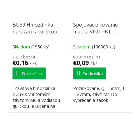
BU39 Hmoždinka
Spojovacie kovanie
narážací s kuličkou
matica VF01 FNL
M6x9/8mm mosaz
M4/27mm
Skladom
(1950 ks)
Skladom
(100000 ks)
€0,13 bez DPH
€0,07 bez DPH
€0,16
€0,09
/ ks
/ ks
Do košíka
Do košíka
"Závitová hmoždinka
Pozinkované. Q = 5mm, L
BU39 s vnútorným
= 27mm, závit M4 Do
závitom M6 a vodiacou
vypredania zásob
guličkou je určená na
rýchle a spoľahlivé
kotvenie v...