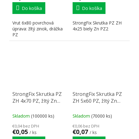
Do košíka
Do košíka
Vrut 6x80 povrchová
StrongFix Skrutka PZ ZH
úprava: žltý zinok, drážka
4x25 biely Zn PZ2
PZ
StrongFix Skrutka PZ
StrongFix Skrutka PZ
ZH 4x70 PZ, žltý Zn
ZH 5x60 PZ, žltý Zn
PZ2
PZ2
Skladom
(100000 ks)
Skladom
(70000 ks)
€0,04 bez DPH
€0,06 bez DPH
€0,05
€0,07
/ ks
/ ks