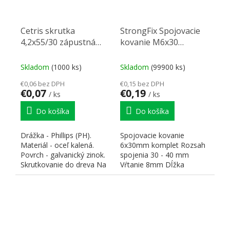
Cetris skrutka
StrongFix Spojovacie
4,2x55/30 zápustná
kovanie M6x30
hlava zinok žltý
komplet
Skladom
(1000 ks)
Skladom
(99900 ks)
€0,06 bez DPH
€0,15 bez DPH
€0,07
€0,19
/ ks
/ ks
Do košíka
Do košíka
Drážka - Phillips (PH).
Spojovacie kovanie
Materiál - oceľ kalená.
6x30mm komplet Rozsah
Povrch - galvanický zinok.
spojenia 30 - 40 mm
Skrutkovanie do dreva Na
Vŕtanie 8mm Dĺžka
správne...
skrutky L 14 mm Dĺžka
matky L 27mm...