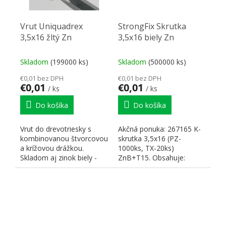
Vrut Uniquadrex
StrongFix Skrutka
3,5x16 žltý Zn
3,5x16 biely Zn
Skladom
(199000 ks)
Skladom
(500000 ks)
€0,01 bez DPH
€0,01 bez DPH
€0,01
€0,01
/ ks
/ ks
Do košíka
Do košíka
Vrut do drevotriesky s
Akčná ponuka: 267165 K-
kombinovanou štvorcovou
skrutka 3,5x16 (PZ-
a krížovou drážkou.
1000ks, TX-20ks)
Skladom aj zinok biely -
ZnB+T15. Obsahuje:
103438.
265721 Bit T15 - 25mm .
✅ VINTECH - 1x...