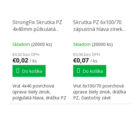
StrongFix Skrutka PZ
Skrutka PZ 6x100/70
4x40mm půlkulatá
zápustná hlava zinek
hlava zinek biely
biely PZ3, částečný
závit
Skladom
(20000 ks)
Skladom
(20000 ks)
€0,02 bez DPH
€0,06 bez DPH
€0,02
€0,07
/ ks
/ ks
Do košíka
Do košíka
Vrut 4x40 povrchová
Vrut 6x100/70 povrchová
úprava: biely zinok,
úprava: biely zinok, drážka
polguľatá hlava, drážka PZ
PZ, čiastočný závit