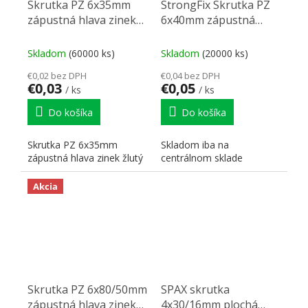
Skrutka PZ 6x35mm
StrongFix Skrutka PZ
zápustná hlava zinek
6x40mm zápustná
žlutý
hlava zinek žlutý
Skladom
(60000 ks)
Skladom
(20000 ks)
€0,02 bez DPH
€0,04 bez DPH
€0,03
€0,05
/ ks
/ ks
Do košíka
Do košíka
Skrutka PZ 6x35mm
Skladom iba na
zápustná hlava zinek žlutý
centrálnom sklade
Akcia
Skrutka PZ 6x80/50mm
SPAX skrutka
zápustná hlava zinek
4x30/16mm plochá