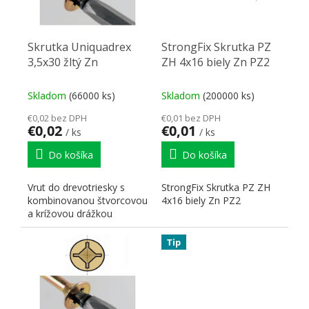
Skrutka Uniquadrex
StrongFix Skrutka PZ
3,5x30 žltý Zn
ZH 4x16 biely Zn PZ2
Skladom
(66000 ks)
Skladom
(200000 ks)
€0,02 bez DPH
€0,01 bez DPH
€0,02
€0,01
/ ks
/ ks
Do košíka
Do košíka
Vrut do drevotriesky s
StrongFix Skrutka PZ ZH
kombinovanou štvorcovou
4x16 biely Zn PZ2
a krížovou drážkou
Tip