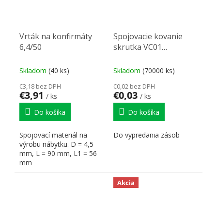
Vrták na konfirmáty
Spojovacie kovanie
6,4/50
skrutka VC01
M4/15mm
Skladom
(40 ks)
Skladom
(70000 ks)
€3,18 bez DPH
€0,02 bez DPH
€3,91
€0,03
/ ks
/ ks
Do košíka
Do košíka
Spojovací materiál na
Do vypredania zásob
výrobu nábytku. D = 4,5
mm, L = 90 mm, L1 = 56
mm
Akcia