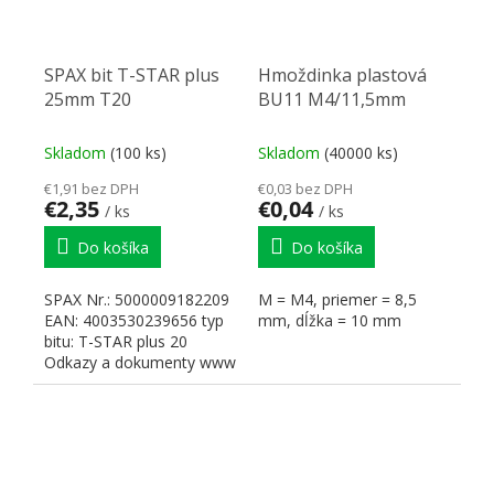
SPAX bit T-STAR plus
Hmoždinka plastová
25mm T20
BU11 M4/11,5mm
Skladom
(100 ks)
Skladom
(40000 ks)
€1,91 bez DPH
€0,03 bez DPH
€2,35
€0,04
/ ks
/ ks
Do košíka
Do košíka
SPAX Nr.: 5000009182209
M = M4, priemer = 8,5
EAN: 4003530239656 typ
mm, dĺžka = 10 mm
bitu: T-STAR plus 20
Odkazy a dokumenty www
SPAX