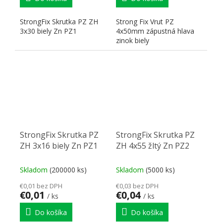
StrongFix Skrutka PZ ZH
Strong Fix Vrut PZ
3x30 biely Zn PZ1
4x50mm zápustná hlava
zinok biely
StrongFix Skrutka PZ
StrongFix Skrutka PZ
ZH 3x16 biely Zn PZ1
ZH 4x55 žltý Zn PZ2
Skladom
(200000 ks)
Skladom
(5000 ks)
€0,01 bez DPH
€0,03 bez DPH
€0,01
€0,04
/ ks
/ ks
Do košíka
Do košíka