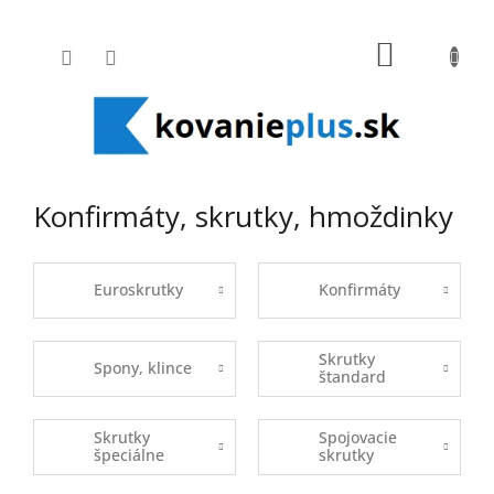
Prejsť na obsah
NÁKUPNÝ
Konfirmáty, skrutky, hmoždinky
Euroskrutky
Konfirmáty
Skrutky
Spony, klince
štandard
Skrutky
Spojovacie
špeciálne
skrutky