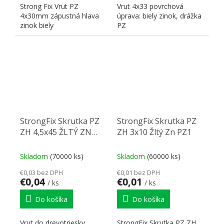
Strong Fix Vrut PZ
Vrut 4x33 povrchová
4x30mm zápustná hlava
úprava: biely zinok, drážka
zinok biely
PZ
StrongFix Skrutka PZ
StrongFix Skrutka PZ
ZH 4,5x45 ŽLTÝ ZN
ZH 3x10 Žltý Zn PZ1
PZ2
Skladom
(70000 ks)
Skladom
(60000 ks)
€0,03 bez DPH
€0,01 bez DPH
€0,04
€0,01
/ ks
/ ks
Do košíka
Do košíka
Vrut do drevotriesky
StrongFix Skrutka PZ ZH