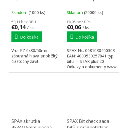
žlutý částečný závit
hlava T20 částečný
závit nikl
Skladom
(1000 ks)
Skladom
(20000 ks)
€0,11 bez DPH
€0,05 bez DPH
€0,14
€0,06
/ ks
/ ks
Do košíka
Do košíka
Vrut PZ 6x80/50mm
SPAX Nr.: 0681030400303
zápustná hlava zinok žltý
EAN: 4003530257841 typ
čiastočný závit
bitu: T-STAR plus 20
Odkazy a dokumenty www
SPAX
SPAX skrutka
SPAX Bit check sada
4x34/16mm plochá
bitů s magnetickým