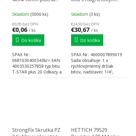
hlava T20 částečný
držákem
závit nikl
Skladom
(5000 ks)
Skladom
(3 ks)
€0,05 bez DPH
€24,93 bez DPH
€0,06
€30,67
/ ks
/ ks
Do košíka
Do košíka
SPAX Nr.:
SPAX Nr.: 4000007899019
0681030400343br> EAN:
Sada obsahuje: 1 x
4003530257858 typ bitu:
rýchlovýmenný držiak
T-STAR plus 20 Odkazy a
bitov, nadstavec 1/4”,
dokumenty www SPAX
dĺžka 60 mm. 6 x bitov
SPAX...
StrongFix Skrutka PZ
HETTICH 79529