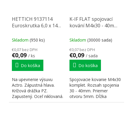
HETTICH 9137114
K-IF FLAT spojovací
Euroskrutka 6,0 x 14
kování M4x30 - 40mm
mm
komplet nikl
Skladom
(950 ks)
Skladom
(30000 sada)
€0,07 bez DPH
€0,07 bez DPH
€0,09
€0,09
/ ks
/ sada
Do košíka
Do košíka
Na upevnenie výsuvu
Spojovacie kovanie M4x30
Actro. Zápustná hlava.
komplet. Rozsah spojenia
Krížová drážka PZ.
30 - 40mm. Priemer
Zapustený. Oceľ niklovaná.
otvoru 5mm. Dĺžka
skrutky L = 17 mm. Dĺžka
matky...