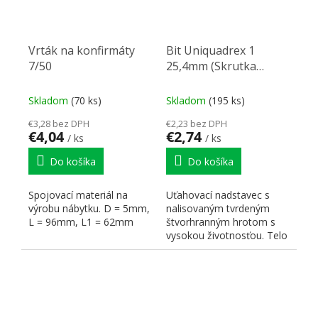
Vrták na konfirmáty
Bit Uniquadrex 1
7/50
25,4mm (Skrutka
3,5mm)
Skladom
(70 ks)
Skladom
(195 ks)
€3,28 bez DPH
€2,23 bez DPH
€4,04
€2,74
/ ks
/ ks
Do košíka
Do košíka
Spojovací materiál na
Uťahovací nadstavec s
výrobu nábytku. D = 5mm,
nalisovaným tvrdeným
L = 96mm, L1 = 62mm
štvorhranným hrotom s
vysokou životnosťou. Telo
6 HR 1/4".