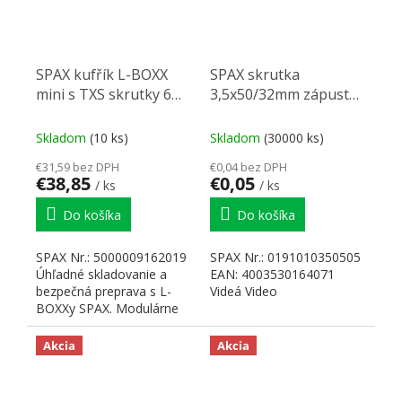
SPAX kufřík L-BOXX
SPAX skrutka
mini s TXS skrutky 6
3,5x50/32mm zápustná
rozměrů + 3 bity
hlava TXS,W,4C MH
částečný závit
Skladom
(10 ks)
Skladom
(30000 ks)
€31,59 bez DPH
€0,04 bez DPH
€38,85
€0,05
/ ks
/ ks
Do košíka
Do košíka
SPAX Nr.: 5000009162019
SPAX Nr.: 0191010350505
Úhľadné skladovanie a
EAN: 4003530164071
bezpečná preprava s L-
Videá Video
BOXXy SPAX. Modulárne
usporiadanie. 100%...
Akcia
Akcia