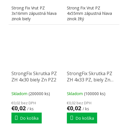
Strong Fix Vrut PZ
Strong Fix Vrut PZ
3x16mm zápustná hlava
4x55mm zápustná hlava
zinok biely
zinok žltý
StrongFix Skrutka PZ
StrongFix Skrutka PZ
ZH 4x30 biely Zn PZ2
ZH 4x33 PZ, biely Zn
PZ2
Skladom
(200000 ks)
Skladom
(100000 ks)
€0,02 bez DPH
€0,02 bez DPH
€0,02
€0,02
/ ks
/ ks
Do košíka
Do košíka