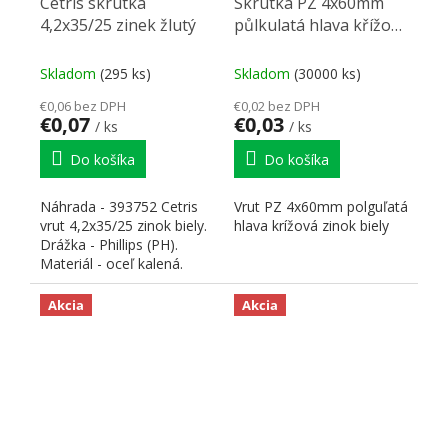
Cetris skrutka
Skrutka PZ 4x60mm
4,2x35/25 zinek žlutý
půlkulatá hlava křížová
zinek biely
Skladom
(295 ks)
Skladom
(30000 ks)
€0,06 bez DPH
€0,02 bez DPH
€0,07
€0,03
/ ks
/ ks
Do košíka
Do košíka
Náhrada - 393752 Cetris
Vrut PZ 4x60mm polguľatá
vrut 4,2x35/25 zinok biely.
hlava krížová zinok biely
Drážka - Phillips (PH).
Materiál - oceľ kalená.
Povrch -...
Akcia
Akcia