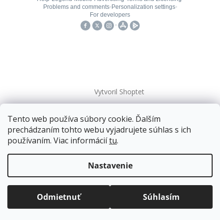
Vytvoril Shoptet
Tento web používa súbory cookie. Ďalším
Copyright 2026
kovanieplus
. Všetky práva vyhradené.
prechádzaním tohto webu vyjadrujete súhlas s ich
používaním. Viac informácií
tu
.
Doprava zadarmo
pre balíkové zásielky v hodnote
nad
120 EUR*
.
Nastavenie
Viac informácií o doprave a platbe.
Balíky zasielame už od
4 EUR
.
ZRÝCHĽUJEME.
Odmietnuť
Súhlasím