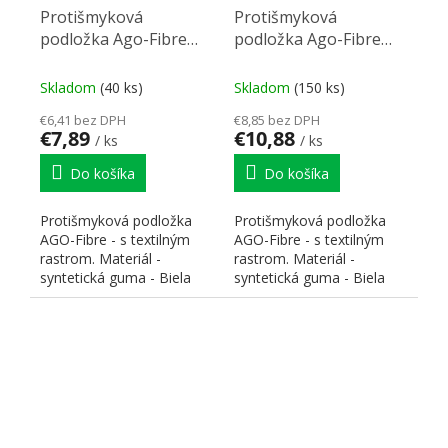
Protišmyková
Protišmyková
podložka Ago-Fibre
podložka Ago-Fibre
pre StrongBox (60)
pre StrongBox (80)
biela 481x474mm
biela 681x474mm
Skladom
(40 ks)
Skladom
(150 ks)
€6,41 bez DPH
€8,85 bez DPH
€7,89
€10,88
/ ks
/ ks
Do košíka
Do košíka
Protišmyková podložka
Protišmyková podložka
AGO-Fibre - s textilným
AGO-Fibre - s textilným
rastrom. Materiál -
rastrom. Materiál -
syntetická guma - Biela
syntetická guma - Biela
farba. Pre zásuvku
farba. Pre zásuvku
Strong...
Strong...