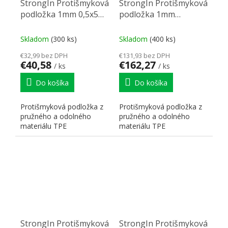
StrongIn Protišmyková
StrongIn Protišmyková
podložka 1mm 0,5x5m
podložka 1mm
sivá
0,5x20m biela
Skladom
(300 ks)
Skladom
(400 ks)
€32,99 bez DPH
€131,93 bez DPH
€40,58
€162,27
/ ks
/ ks
Do košíka
Do košíka
Protišmyková podložka z
Protišmyková podložka z
pružného a odolného
pružného a odolného
materiálu TPE
materiálu TPE
StrongIn Protišmyková
StrongIn Protišmyková