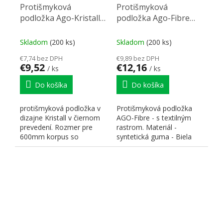
Protišmyková
Protišmyková
podložka Ago-Kristall
podložka Ago-Fibre
60 (522x474 mm)
pre StrongBox (90)
čierna
biela 781x474mm
Skladom
(200 ks)
Skladom
(200 ks)
€7,74 bez DPH
€9,89 bez DPH
€9,52
€12,16
/ ks
/ ks
Do košíka
Do košíka
protišmyková podložka v
Protišmyková podložka
dizajne Kristall v čiernom
AGO-Fibre - s textilným
prevedení. Rozmer pre
rastrom. Materiál -
600mm korpus so
syntetická guma - Biela
zásuvkou Legrabox.
farba. Pre zásuvku
Rozmery:...
Strong...