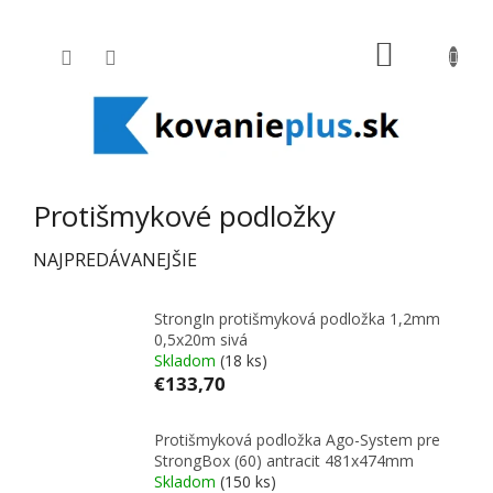
Prejsť na obsah
NÁKUPNÝ
Protišmykové podložky
NAJPREDÁVANEJŠIE
StrongIn protišmyková podložka 1,2mm
0,5x20m sivá
Skladom
(18 ks)
€133,70
Protišmyková podložka Ago-System pre
StrongBox (60) antracit 481x474mm
Skladom
(150 ks)