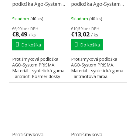
podložka Ago-System
podložka Ago-System
(60) antracit
(90) antracit
522x474mm
822x474mm
Skladom
(40 ks)
Skladom
(40 ks)
€6,90 bez DPH
€10,59 bez DPH
€8,49
€13,02
/ ks
/ ks
Do košíka
Do košíka
Protišmyková podložka
Protišmyková podložka
AGO-System PRISMA.
AGO-System PRISMA.
Materiál - syntetická guma
Materiál - syntetická guma
- antracit. Rozmer dosky
- antracitová farba.
522 x 474 mm Vysoká...
Rozmer dosky 822 x 474
mm...
Protišmyková
Protišmyková