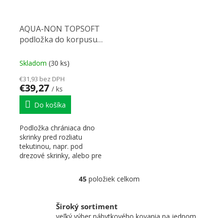
AQUA-NON TOPSOFT
podložka do korpusu
až 120cm k zachyteniu
tekutín strieb.-šedá
Skladom
(30 ks)
€31,93 bez DPH
€39,27
/ ks
Do košíka
Podložka chrániaca dno
skrinky pred rozliatu
tekutinou, napr. pod
drezové skrinky, alebo pre
čistiace prostriedky....
45
položiek celkom
Ovládacie prvky výpisu
Široký sortiment
veľký výber nábytkového kovania na jednom