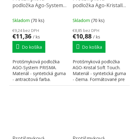
podložka Ago-System
podložka Ago-Kristall
(80) antracit
pre StrongBox (80)
722x474mm
čierna 681x474mm
Skladom
(70 ks)
Skladom
(70 ks)
€9,24 bez DPH
€8,85 bez DPH
€11,36
€10,88
/ ks
/ ks
Do košíka
Do košíka
Protišmyková podložka
Protišmyková podložka
AGO-System PRISMA.
AGO-Kristal Soft Touch.
Materiál - syntetická guma
Materiál - syntetická guma
- antracitová farba.
- čierna. Formátované pre
Rozmer dosky 722 x 474
zásuvky Strong Box...
mm...
Protišmyková
Protišmyková