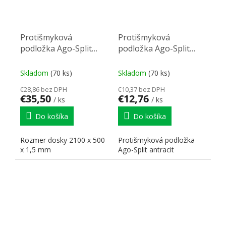
Protišmyková
Protišmyková
podložka Ago-Split
podložka Ago-Split
2100x500mm antracit
822x474mm antracit
Skladom
(70 ks)
Skladom
(70 ks)
€28,86 bez DPH
€10,37 bez DPH
€35,50
€12,76
/ ks
/ ks
Do košíka
Do košíka
Rozmer dosky 2100 x 500
Protišmyková podložka
x 1,5 mm
Ago-Split antracit