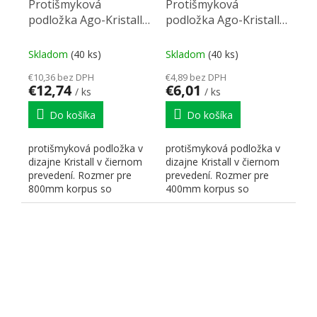
Protišmyková
Protišmyková
podložka Ago-Kristall
podložka Ago-Kristall
80 (722x474 mm)
40 (322x474 mm)
čierna
čierna
Skladom
(40 ks)
Skladom
(40 ks)
€10,36 bez DPH
€4,89 bez DPH
€12,74
€6,01
/ ks
/ ks
Do košíka
Do košíka
protišmyková podložka v
protišmyková podložka v
dizajne Kristall v čiernom
dizajne Kristall v čiernom
prevedení. Rozmer pre
prevedení. Rozmer pre
800mm korpus so
400mm korpus so
zásuvkou Legrabox.
zásuvkou Legrabox.
Rozzmery:...
Rozzmery:...