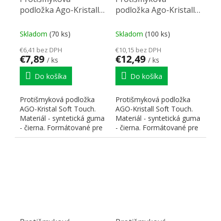
podložka Ago-Kristall
podložka Ago-Kristall
pre StrongBox (60)
pre StrongBox (90)
čierna 481x474mm
čierna 781x474mm
Skladom
(70 ks)
Skladom
(100 ks)
€6,41 bez DPH
€10,15 bez DPH
€7,89
€12,49
/ ks
/ ks
Do košíka
Do košíka
Protišmyková podložka
Protišmyková podložka
AGO-Kristal Soft Touch.
AGO-Kristall Soft Touch.
Materiál - syntetická guma
Materiál - syntetická guma
- čierna. Formátované pre
- čierna. Formátované pre
zásuvky Strong Box...
zásuvky Strong...