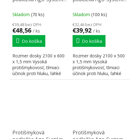
2100x600mm antracit
antracit 2100x500mm
Skladom
(70 ks)
Skladom
(100 ks)
€39,48 bez DPH
€32,46 bez DPH
€48,56
€39,92
/ ks
/ ks
Do košíka
Do košíka
Rozmer dosky 2100 x 600
Rozmer dosky 2100 x 500
x 1,5 mm Vysoká
x 1,5 mm Vysoká
protišmykovosť, tlmiaci
protišmykovosť, tlmiaci
účinok proti hluku, ľahké
účinok proti hluku, ľahké
formátovanie.
formátovanie.
Protišmyková
Protišmyková