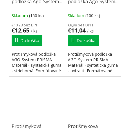
podložka Ago-System
podložka Ago-System
pre StrongBox (90)
pre StrongBox (80)
strieborná 781x474mm
antracit 681x474mm
Skladom
(150 ks)
Skladom
(100 ks)
€10,28 bez DPH
€8,98 bez DPH
€12,65
€11,04
/ ks
/ ks
Do košíka
Do košíka
Protišmyková podložka
Protišmyková podložka
AGO-System PRISMA.
AGO-System PRISMA.
Materiál - syntetická guma
Materiál - syntetická guma
- strieborná. Formátované
- antracit. Formátované
pre zásuvky Strong Box...
pre zásuvky Strong Box...
Protišmyková
Protišmyková