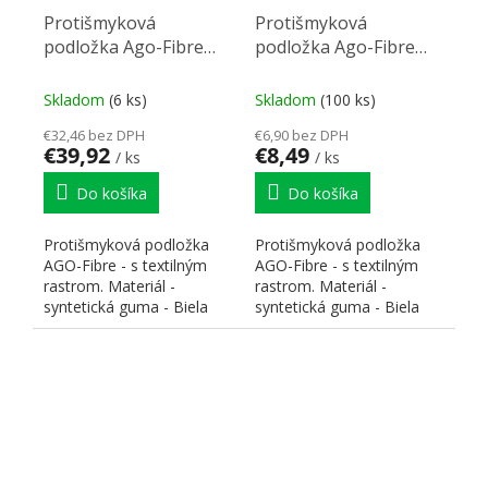
Protišmyková
Protišmyková
podložka Ago-Fibre
podložka Ago-Fibre
biela 2100x500mm
(60) biela 522x474mm
Skladom
(6 ks)
Skladom
(100 ks)
€32,46 bez DPH
€6,90 bez DPH
€39,92
€8,49
/ ks
/ ks
Do košíka
Do košíka
Protišmyková podložka
Protišmyková podložka
AGO-Fibre - s textilným
AGO-Fibre - s textilným
rastrom. Materiál -
rastrom. Materiál -
syntetická guma - Biela
syntetická guma - Biela
farba. Rozmer dosky 2100
farba. Rozmer dosky 522
x...
x...