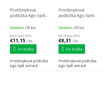
Protišmyková
Protišmyková
podložka Ago-Split
podložka Ago-Split
722x474mm antracit
522x474mm antracit
Skladom
(70 ks)
Skladom
(70 ks)
€9,07 bez DPH
€6,76 bez DPH
€11,15
€8,31
/ ks
/ ks
Do košíka
Do košíka
Protišmyková podložka
Protišmyková podložka
Ago-Split antracit
Ago-Split antracit