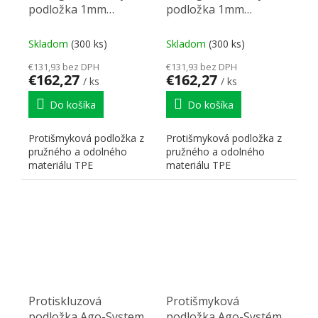
podložka 1mm
podložka 1mm
0,5x20m šedá
0,5x20m antracit
Skladom
(300 ks)
Skladom
(300 ks)
€131,93 bez DPH
€131,93 bez DPH
€162,27
€162,27
/ ks
/ ks
Do košíka
Do košíka
Protišmyková podložka z
Protišmyková podložka z
pružného a odolného
pružného a odolného
materiálu TPE
materiálu TPE
Protiskluzová
Protišmyková
podložka Ago-System
podložka Ago-Systém