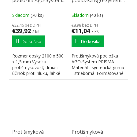
podložka Ago-Systém
podložka Ago-System
strieborná
pre StrongBox (80)
2100x500mm
strieborná 681x474mm
Skladom
(70 ks)
Skladom
(40 ks)
€32,46 bez DPH
€8,98 bez DPH
€39,92
€11,04
/ ks
/ ks
Do košíka
Do košíka
Rozmer dosky 2100 x 500
Protišmyková podložka
x 1,5 mm Vysoká
AGO-System PRISMA.
protišmykovosť, tlmiaci
Materiál - syntetická guma
účinok proti hluku, ľahké
- strieborná. Formátované
formátovanie.
pre zásuvky Strong Box...
Protišmyková
Protišmyková