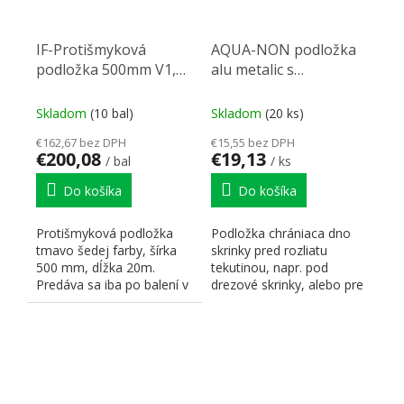
IF-Protišmyková
AQUA-NON podložka
podložka 500mm V1,
alu metalic s
1,2/20m tmavo šedá
nerezovou fóliou
564x500
Skladom
(10 bal)
Skladom
(20 ks)
€162,67 bez DPH
€15,55 bez DPH
€200,08
€19,13
/ bal
/ ks
Do košíka
Do košíka
Protišmyková podložka
Podložka chrániaca dno
tmavo šedej farby, šírka
skrinky pred rozliatu
500 mm, dĺžka 20m.
tekutinou, napr. pod
Predáva sa iba po balení v
drezové skrinky, alebo pre
rolke - 20 m. Hrúbka -...
čistiace prostriedky....