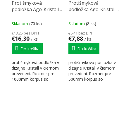
Protišmyková
Protišmyková
podložka Ago-Kristall
podložka Ago-Kristall
100 (922x474 mm)
50 (422x474 mm)
čierna
čierna
Skladom
(70 ks)
Skladom
(8 ks)
€13,25 bez DPH
€6,41 bez DPH
€16,30
€7,88
/ ks
/ ks
Do košíka
Do košíka
protišmyková podložka v
protišmyková podložka v
dizajne Kristall v čiernom
dizajne Kristall v čiernom
prevedení. Rozmer pre
prevedení. Rozmer pre
1000mm korpus so
500mm korpus so
zásuvkou Legrabox....
zásuvkou Legrabox.
Rozzmery:...