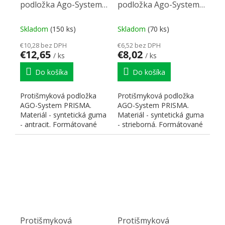
podložka Ago-System
podložka Ago-System
pre StrongBox (90)
pre StrongBox (60)
antracit 781x474mm
strieborná 481x474mm
Skladom
(150 ks)
Skladom
(70 ks)
€10,28 bez DPH
€6,52 bez DPH
€12,65
€8,02
/ ks
/ ks
Do košíka
Do košíka
Protišmyková podložka
Protišmyková podložka
AGO-System PRISMA.
AGO-System PRISMA.
Materiál - syntetická guma
Materiál - syntetická guma
- antracit. Formátované
- strieborná. Formátované
pre zásuvky Strong Box...
pre zásuvky Strong Box...
Protišmyková
Protišmyková