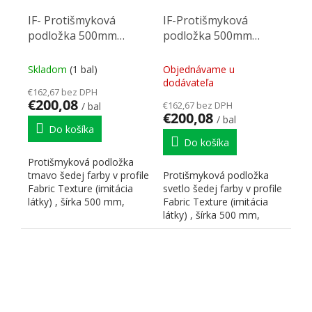
IF- Protišmyková
IF-Protišmyková
podložka 500mm
podložka 500mm
1,2/20m - Fabric
1,2/20m - Fabric
Texture tmavo šedá
Texture svetlosivá
Skladom
(1 bal)
Objednávame u
dodávateľa
€162,67 bez DPH
€200,08
€162,67 bez DPH
/ bal
€200,08
/ bal
Do košíka
Do košíka
Protišmyková podložka
tmavo šedej farby v profile
Protišmyková podložka
Fabric Texture (imitácia
svetlo šedej farby v profile
látky) , šírka 500 mm,
Fabric Texture (imitácia
dĺžka 20m. Predáva...
látky) , šírka 500 mm,
dĺžka 20m. Predáva...