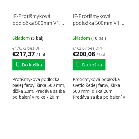
IF-Protišmyková
IF-Protišmyková
podložka 500mm V1,
podložka 500mm V1,
1,2/20m biela
1,2/20m svetlo sivá
Skladom
(5 bal)
Skladom
(10 bal)
€176,72 bez DPH
€162,67 bez DPH
€217,37
€200,08
/ bal
/ bal
Do košíka
Do košíka
Protišmyková podložka
Protišmyková podložka
bielej farby, šírka 500 mm,
svetlo šedej farby, šírka
dĺžka 20m. Predáva sa iba
500 mm, dĺžka 20m.
po balení v rolke - 20 m.
Predáva sa iba po balení v
Hrúbka - 1,2...
rolke - 20 m. Hrúbka -...