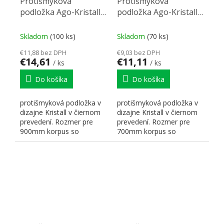
Protišmyková
Protišmyková
podložka Ago-Kristall
podložka Ago-Kristall
90 (822x474 mm)
70 (622x474 mm)
čierna
čierná
Skladom
(100 ks)
Skladom
(70 ks)
€11,88 bez DPH
€9,03 bez DPH
€14,61
€11,11
/ ks
/ ks
Do košíka
Do košíka
protišmyková podložka v
protišmyková podložka v
dizajne Kristall v čiernom
dizajne Kristall v čiernom
prevedení. Rozmer pre
prevedení. Rozmer pre
900mm korpus so
700mm korpus so
zásuvkou Legrabox.
zásuvkou Legrabox.
Rozzmery:...
Rozmery:...