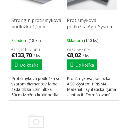
StrongIn protišmyková
Protišmyková
podložka 1,2mm
podložka Ago-System
0,5x20m sivá
pre StrongBox (60)
antracit 481x474mm
Skladom
(18 ks)
Skladom
(150 ks)
€108,70 bez DPH
€6,52 bez DPH
€133,70
€8,02
/ ks
/ ks
Do košíka
Do košíka
Protišmyková podložka so
Protišmyková podložka
vzorom diamantov farba
AGO-System PRISMA.
šedá dĺžka 20m hĺbka
Materiál - syntetická guma
50cm Možno krátiť podľa
- antracit. Formátované
šírky zásuvky
pre zásuvky Strong Box...