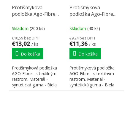
Protišmyková
Protišmyková
podložka Ago-Fibre
podložka Ago-Fibre
(90) biela 822x474mm
(80) biela 722x474mm
Skladom
(200 ks)
Skladom
(40 ks)
€10,59 bez DPH
€9,24 bez DPH
€13,02
€11,36
/ ks
/ ks
Do košíka
Do košíka
Protišmyková podložka
Protišmyková podložka
AGO-Fibre - s textilným
AGO-Fibre - s textilným
rastrom. Materiál -
rastrom. Materiál -
syntetická guma - Biela
syntetická guma - Biela
farba. Rozmer dosky 822
farba. Rozmer dosky 722
x...
x...