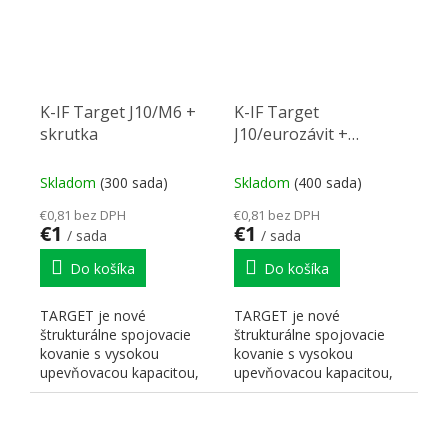
K-IF Target J10/M6 +
K-IF Target
skrutka
J10/eurozávit +
skrutka
Skladom
(300 sada)
Skladom
(400 sada)
€0,81 bez DPH
€0,81 bez DPH
€1
€1
/ sada
/ sada
Do košíka
Do košíka
TARGET je nové
TARGET je nové
štrukturálne spojovacie
štrukturálne spojovacie
kovanie s vysokou
kovanie s vysokou
upevňovacou kapacitou,
upevňovacou kapacitou,
vhodné na montáž s
vhodné na montáž s
drevenými...
drevenými...