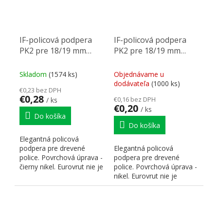
IF-policová podpera
IF-policová podpera
PK2 pre 18/19 mm
PK2 pre 18/19 mm
korpusový díl, čierny
korpusový díl, nikl
nikl
Skladom
(1574 ks)
Objednávame u
dodávateľa
(1000 ks)
€0,23 bez DPH
€0,28
€0,16 bez DPH
/ ks
€0,20
/ ks
Do košíka
Do košíka
Elegantná policová
podpera pre drevené
Elegantná policová
police. Povrchová úprava -
podpera pre drevené
čierny nikel. Eurovrut nie je
police. Povrchová úprava -
súčasťou. Odkazy a...
nikel. Eurovrut nie je
súčasťou. Odkazy a
dokumenty...