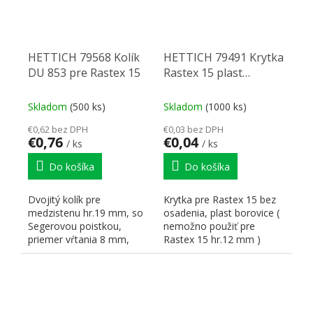
HETTICH 79568 Kolík
HETTICH 79491 Krytka
DU 853 pre Rastex 15
Rastex 15 plast
borovice
Skladom
(500 ks)
Skladom
(1000 ks)
€0,62 bez DPH
€0,03 bez DPH
€0,76
€0,04
/ ks
/ ks
Do košíka
Do košíka
Dvojitý kolík pre
Krytka pre Rastex 15 bez
medzistenu hr.19 mm, so
osadenia, plast borovice (
Segerovou poistkou,
nemožno použiť pre
priemer vŕtania 8 mm,
Rastex 15 hr.12 mm )
upínací rozmer 49/30 mm,
oceľ...