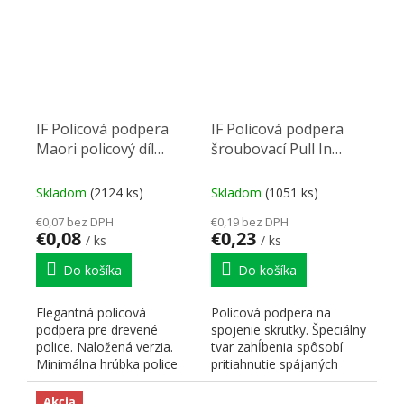
IF Policová podpera
IF Policová podpera
Maori policový díl
šroubovací Pull In
16mm sivá naložená
čierny nikl
Skladom
(2124 ks)
Skladom
(1051 ks)
€0,07 bez DPH
€0,19 bez DPH
€0,08
€0,23
/ ks
/ ks
Do košíka
Do košíka
Elegantná policová
Policová podpera na
podpera pre drevené
spojenie skrutky. Špeciálny
police. Naložená verzia.
tvar zahĺbenia spôsobí
Minimálna hrúbka police
pritiahnutie spájaných
16mm. Spĺňa európsku
dielov navzájom k sebe....
normu EN...
Akcia