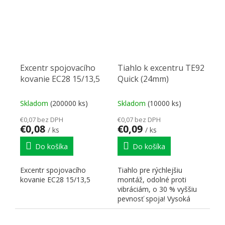
Excentr spojovacího
Tiahlo k excentru TE92
kovanie EC28 15/13,5
Quick (24mm)
Skladom
(200000 ks)
Skladom
(10000 ks)
€0,07 bez DPH
€0,07 bez DPH
€0,08
€0,09
/ ks
/ ks
Do košíka
Do košíka
Excentr spojovacího
Tiahlo pre rýchlejšiu
kovanie EC28 15/13,5
montáž, odolné proti
vibráciám, o 30 % vyššiu
pevnosť spoja! Vysoká
tolerancia umiestnenia...