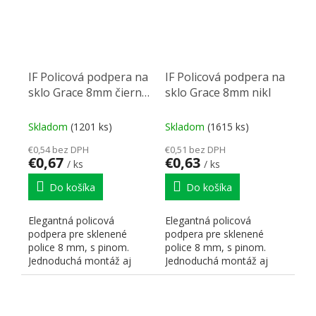
IF Policová podpera na
IF Policová podpera na
sklo Grace 8mm čierny
sklo Grace 8mm nikl
nikl
Skladom
(1201 ks)
Skladom
(1615 ks)
€0,54 bez DPH
€0,51 bez DPH
€0,67
€0,63
/ ks
/ ks
Do košíka
Do košíka
Elegantná policová
Elegantná policová
podpera pre sklenené
podpera pre sklenené
police 8 mm, s pinom.
police 8 mm, s pinom.
Jednoduchá montáž aj
Jednoduchá montáž aj
demontáž. Plast + nikel.
demontáž. Plast + nikel.
Vŕtanie...
Vŕtanie...