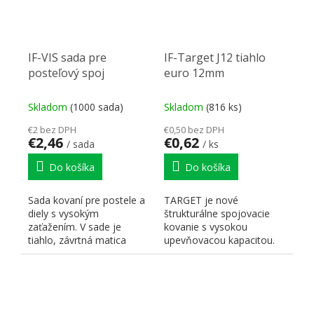
IF-VIS sada pre
IF-Target J12 tiahlo
posteľový spoj
euro 12mm
Skladom
(1000 sada)
Skladom
(816 ks)
€2 bez DPH
€0,50 bez DPH
€2,46
€0,62
/ sada
/ ks
Do košíka
Do košíka
Sada kovaní pre postele a
TARGET je nové
diely s vysokým
štrukturálne spojovacie
zaťažením. V sade je
kovanie s vysokou
tiahlo, závrtná matica
upevňovacou kapacitou.
M8x15, telo VIS, skrutka
TARGET je ideálnym
s...
riešením pre...