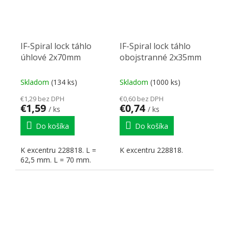
IF-Spiral lock táhlo
IF-Spiral lock táhlo
úhlové 2x70mm
obojstranné 2x35mm
Skladom
(134 ks)
Skladom
(1000 ks)
€1,29 bez DPH
€0,60 bez DPH
€1,59
€0,74
/ ks
/ ks
Do košíka
Do košíka
K excentru 228818. L =
K excentru 228818.
62,5 mm. L = 70 mm.