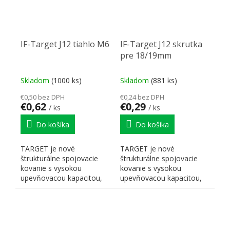
IF-Target J12 tiahlo M6
IF-Target J12 skrutka
pre 18/19mm
Skladom
(1000 ks)
Skladom
(881 ks)
€0,50 bez DPH
€0,24 bez DPH
€0,62
€0,29
/ ks
/ ks
Do košíka
Do košíka
TARGET je nové
TARGET je nové
štrukturálne spojovacie
štrukturálne spojovacie
kovanie s vysokou
kovanie s vysokou
upevňovacou kapacitou,
upevňovacou kapacitou,
pre montáž so závrtnou
vhodné na montáž s
maticou M6....
drevenými...