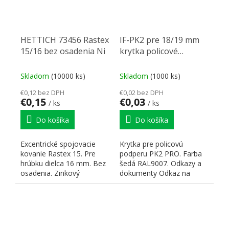
HETTICH 73456 Rastex
IF-PK2 pre 18/19 mm
15/16 bez osadenia Ni
krytka policové
podpery, sivá
Skladom
(10000 ks)
Skladom
(1000 ks)
€0,12 bez DPH
€0,02 bez DPH
€0,15
€0,03
/ ks
/ ks
Do košíka
Do košíka
Excentrické spojovacie
Krytka pre policovú
kovanie Rastex 15. Pre
podperu PK2 PRO. Farba
hrúbku dielca 16 mm. Bez
šedá RAL9007. Odkazy a
osadenia. Zinkový
dokumenty Odkaz na
odliatok.
stránky dodávateľa