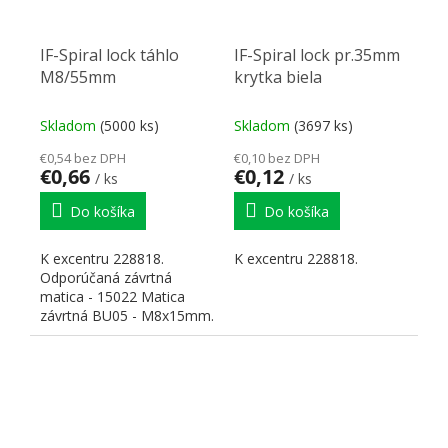
IF-Spiral lock táhlo
IF-Spiral lock pr.35mm
M8/55mm
krytka biela
Skladom
(5000 ks)
Skladom
(3697 ks)
€0,54 bez DPH
€0,10 bez DPH
€0,66
€0,12
/ ks
/ ks
Do košíka
Do košíka
K excentru 228818.
K excentru 228818.
Odporúčaná závrtná
matica - 15022 Matica
závrtná BU05 - M8x15mm.