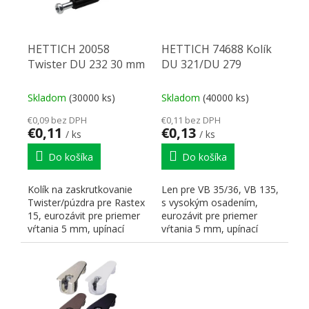
HETTICH 20058
HETTICH 74688 Kolík
Twister DU 232 30 mm
DU 321/DU 279
Skladom
(30000 ks)
Skladom
(40000 ks)
€0,09 bez DPH
€0,11 bez DPH
€0,11
€0,13
/ ks
/ ks
Do košíka
Do košíka
Kolík na zaskrutkovanie
Len pre VB 35/36, VB 135,
Twister/púzdra pre Rastex
s vysokým osadením,
15, eurozávit pre priemer
eurozávit pre priemer
vŕtania 5 mm, upínací
vŕtania 5 mm, upínací
rozmer 30 mm, oceľ...
rozmer 6,7 mm, oceľ...