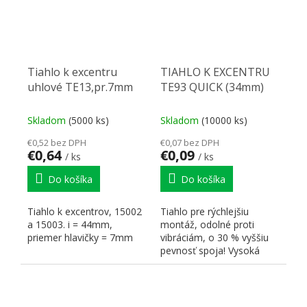
Tiahlo k excentru
TIAHLO K EXCENTRU
uhlové TE13,pr.7mm
TE93 QUICK (34mm)
Skladom
(5000 ks)
Skladom
(10000 ks)
€0,52 bez DPH
€0,07 bez DPH
€0,64
€0,09
/ ks
/ ks
Do košíka
Do košíka
Tiahlo k excentrov, 15002
Tiahlo pre rýchlejšiu
a 15003. i = 44mm,
montáž, odolné proti
priemer hlavičky = 7mm
vibráciám, o 30 % vyššiu
pevnosť spoja! Vysoká
tolerancia umiestnenia...