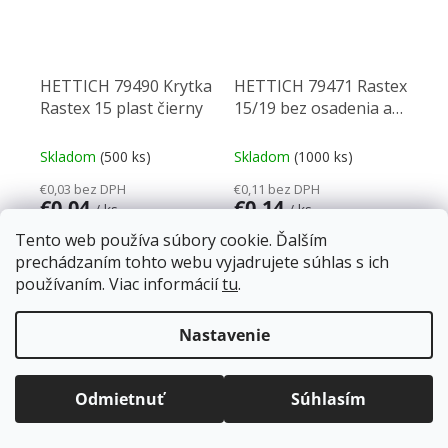
HETTICH 79490 Krytka
HETTICH 79471 Rastex
Rastex 15 plast čierny
15/19 bez osadenia a
povrch. úpravy
Skladom
(500 ks)
Skladom
(1000 ks)
€0,03 bez DPH
€0,11 bez DPH
€0,04
€0,14
/ ks
/ ks
Tento web používa súbory cookie. Ďalším
Do košíka
Do košíka
prechádzaním tohto webu vyjadrujete súhlas s ich
používaním. Viac informácií
tu
.
Krytka pre Rastex 15 bez
Excentrické spojovacie
osadenia, plast čierny (
kovanie Rastex 15. Pre
Doprava zadarmo
pre balíkové zásielky v hodnote
nemožno použiť pre
hrúbku dielca 19 mm. Bez
nad
120 EUR*
.
Nastavenie
Rastex 15 hr.12 mm )
osadenia, bez povrchovej
Viac informácií o doprave a platbe.
úpravy. Zinkový...
Balíky zasielame už od
4 EUR
.
ZRÝCHĽUJEME.
Odmietnuť
Súhlasím
NAČÍTAŤ 34 ĎALŠÍCH
Stránkovanie
1
2