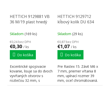
HETTICH 9129881 VB
HETTICH 9129712
36 M/19 plast hnedý
kĺbový kolík DU 634
Skladom
(169 ks)
Skladom
(29 ks)
€0,24 bez DPH
€0,87 bez DPH
€0,30
€1,07
/ ks
/ ks
Do košíka
Do košíka
Excentrické spojovacie
Pre Rastex 15. Závit M6 x
kovanie, lisuje sa do dvoch
7 mm, priemer vŕtania 8
vyvŕtaných otvorov s
mm, upínací rozmer 39
roztečou 32 mm, s
mm, oceľ chromátovaná.
priemerom 20 a 10 mm,...