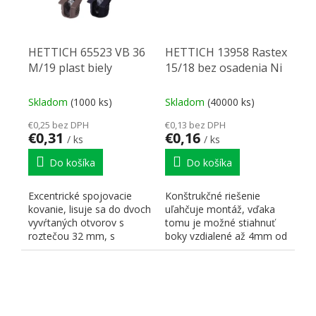
HETTICH 65523 VB 36
HETTICH 13958 Rastex
M/19 plast biely
15/18 bez osadenia Ni
Skladom
(1000 ks)
Skladom
(40000 ks)
€0,25 bez DPH
€0,13 bez DPH
€0,31
€0,16
/ ks
/ ks
Do košíka
Do košíka
Excentrické spojovacie
Konštrukčné riešenie
kovanie, lisuje sa do dvoch
uľahčuje montáž, vďaka
vyvŕtaných otvorov s
tomu je možné stiahnuť
roztečou 32 mm, s
boky vzdialené až 4mm od
priemerom 20 a 10 mm,...
čelnej hrany dielca....