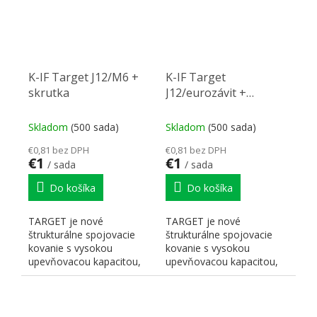
K-IF Target J12/M6 +
K-IF Target
skrutka
J12/eurozávit +
skrutka
Skladom
(500 sada)
Skladom
(500 sada)
€0,81 bez DPH
€0,81 bez DPH
€1
€1
/ sada
/ sada
Do košíka
Do košíka
TARGET je nové
TARGET je nové
štrukturálne spojovacie
štrukturálne spojovacie
kovanie s vysokou
kovanie s vysokou
upevňovacou kapacitou,
upevňovacou kapacitou,
vhodné na montáž s
vhodné na montáž s
drevenými...
drevenými...