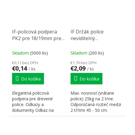
IF-policová podpera
IF Držák police
PK2 pre 18/19mm pre
neviditelný
dřevěné police
nastavitelný
14x145mm
Skladom
(5000 ks)
Skladom
(200 ks)
€0,11 bez DPH
€1,70 bez DPH
€0,14
€2,09
/ ks
/ ks
Do košíka
Do košíka
Elegantná policová
Max. nosnosť (vrátane
podpera pre drevené
police) 25kg na 2 tŕne.
police. Odkazy a
Odporúčaná rozteč medzi
dokumenty Odkaz na
2 tŕňmi 45 - 50 cm.
stránky dodávateľa
Priemer vŕtania: do steny
-...