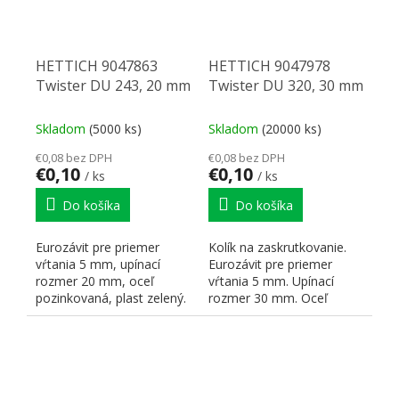
HETTICH 9047863
HETTICH 9047978
Twister DU 243, 20 mm
Twister DU 320, 30 mm
Skladom
(5000 ks)
Skladom
(20000 ks)
€0,08 bez DPH
€0,08 bez DPH
€0,10
€0,10
/ ks
/ ks
Do košíka
Do košíka
Eurozávit pre priemer
Kolík na zaskrutkovanie.
vŕtania 5 mm, upínací
Eurozávit pre priemer
rozmer 20 mm, oceľ
vŕtania 5 mm. Upínací
pozinkovaná, plast zelený.
rozmer 30 mm. Oceľ
pozinkovaná, plast čierny.