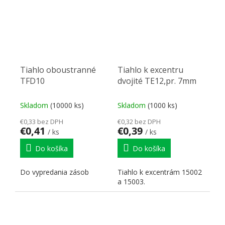
Tiahlo oboustranné
Tiahlo k excentru
TFD10
dvojité TE12,pr. 7mm
Skladom
(10000 ks)
Skladom
(1000 ks)
€0,33 bez DPH
€0,32 bez DPH
€0,41
€0,39
/ ks
/ ks
Do košíka
Do košíka
Do vypredania zásob
Tiahlo k excentrám 15002
a 15003.