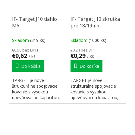
IF- Target J10 tiahlo
IF- Target J10 skrutka
M6
pre 18/19mm
Skladom
(319 ks)
Skladom
(1000 ks)
€0,50 bez DPH
€0,24 bez DPH
€0,62
€0,29
/ ks
/ ks
Do košíka
Do košíka
TARGET je nové
TARGET je nové
štrukturálne spojovacie
štrukturálne spojovacie
kovanie s vysokou
kovanie s vysokou
upevňovacou kapacitou,
upevňovacou kapacitou,
vhodné na montáž s
vhodné na montáž s
drevenými...
drevenými...