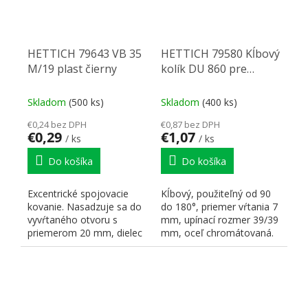
HETTICH 79643 VB 35
HETTICH 79580 Kĺbový
M/19 plast čierny
kolík DU 860 pre
Rastex 15
Skladom
(500 ks)
Skladom
(400 ks)
€0,24 bez DPH
€0,87 bez DPH
€0,29
€1,07
/ ks
/ ks
Do košíka
Do košíka
Excentrické spojovacie
Kĺbový, použiteľný od 90
kovanie. Nasadzuje sa do
do 180°, priemer vŕtania 7
vyvŕtaného otvoru s
mm, upínací rozmer 39/39
priemerom 20 mm, dielec
mm, oceľ chromátovaná.
sa nasadí na čap zhora.