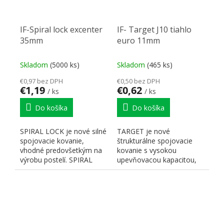
IF-Spiral lock excenter
IF- Target J10 tiahlo
35mm
euro 11mm
Skladom
(5000 ks)
Skladom
(465 ks)
€0,97 bez DPH
€0,50 bez DPH
€1,19
€0,62
/ ks
/ ks
Do košíka
Do košíka
SPIRAL LOCK je nové silné
TARGET je nové
spojovacie kovanie,
štrukturálne spojovacie
vhodné predovšetkým na
kovanie s vysokou
výrobu postelí. SPIRAL
upevňovacou kapacitou,
LOCK zaručuje silnú...
vhodné na montáž s
drevenými...