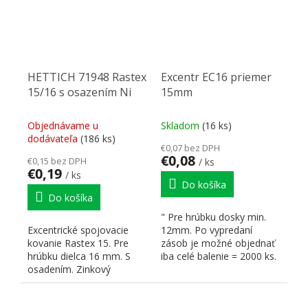
HETTICH 71948 Rastex
Excentr EC16 priemer
15/16 s osazením Ni
15mm
Objednávame u
Skladom
(16 ks)
dodávateľa
(186 ks)
€0,07 bez DPH
€0,08
€0,15 bez DPH
/ ks
€0,19
/ ks
Do košíka
Do košíka
" Pre hrúbku dosky min.
Excentrické spojovacie
12mm. Po vypredaní
kovanie Rastex 15. Pre
zásob je možné objednať
hrúbku dielca 16 mm. S
iba celé balenie = 2000 ks.
osadením. Zinkový
odliatok.