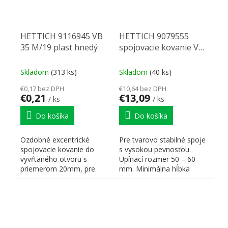
HETTICH 9116945 VB
HETTICH 9079555
35 M/19 plast hnedý
spojovacie kovanie VB
25 T
Skladom
(313 ks)
Skladom
(40 ks)
€0,17 bez DPH
€10,64 bez DPH
€0,21
€13,09
/ ks
/ ks
Do košíka
Do košíka
Ozdobné excentrické
Pre tvarovo stabilné spoje
spojovacie kovanie do
s vysokou pevnosťou.
vyvŕtaného otvoru s
Upínací rozmer 50 – 60
priemerom 20mm, pre
mm. Minimálna hĺbka
dielce hrúbky 19mm. Pre
vŕtania pre teleso 20
tvarovo...
mm....