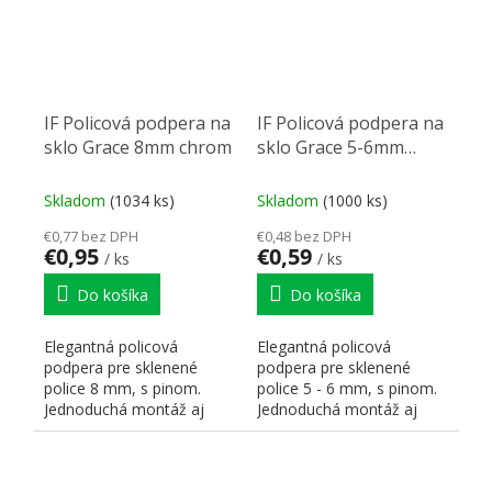
IF Policová podpera na
IF Policová podpera na
sklo Grace 8mm chrom
sklo Grace 5-6mm
čierny nikl
Skladom
(1034 ks)
Skladom
(1000 ks)
€0,77 bez DPH
€0,48 bez DPH
€0,95
€0,59
/ ks
/ ks
Do košíka
Do košíka
Elegantná policová
Elegantná policová
podpera pre sklenené
podpera pre sklenené
police 8 mm, s pinom.
police 5 - 6 mm, s pinom.
Jednoduchá montáž aj
Jednoduchá montáž aj
demontáž. Plast + nikel.
demontáž. Plast + nikel....
Vŕtanie...