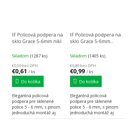
IF Policová podpera na
IF Policová podpera na
sklo Grace 5-6mm nikl
sklo Grace 5-6mm
chrom
Skladom
(1287 ks)
Skladom
(1405 ks)
€0,50 bez DPH
€0,80 bez DPH
€0,61
€0,99
/ ks
/ ks
Do košíka
Do košíka
Elegantná policová
Elegantná policová
podpera pre sklenené
podpera pre sklenené
police 5 - 6 mm, s pinom.
police 5 - 6 mm, s pinom.
Jednoduchá montáž aj
Jednoduchá montáž aj
demontáž. Plast + nikel....
demontáž. Plast + nikel....