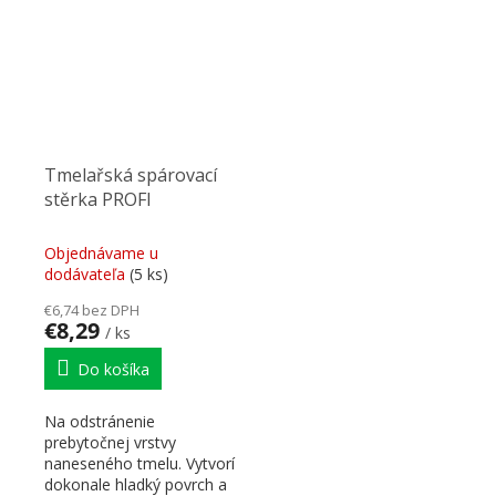
Podľa...
Tmelařská spárovací
stěrka PROFI
Objednávame u
dodávateľa
(5 ks)
€6,74 bez DPH
€8,29
/ ks
Do košíka
Na odstránenie
prebytočnej vrstvy
naneseného tmelu. Vytvorí
dokonale hladký povrch a