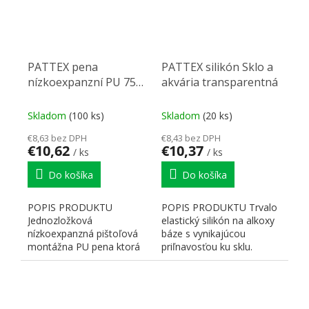
PATTEX pena
PATTEX silikón Sklo a
nízkoexpanzní PU 750
akvária transparentná
ml
Skladom
(100 ks)
Skladom
(20 ks)
€8,63 bez DPH
€8,43 bez DPH
€10,62
€10,37
/ ks
/ ks
Do košíka
Do košíka
POPIS PRODUKTU
POPIS PRODUKTU Trvalo
Jednozložková
elastický silikón na alkoxy
nízkoexpanzná pištoľová
báze s vynikajúcou
montážna PU pena ktorá
priľnavosťou ku sklu.
zaručuje skvelú priľnavosť
VLASTNOSTI A OBLASTI...
k väčšine...