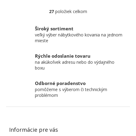
vzhľad tmelených škár.
Podľa...
27
položiek celkom
Ovládacie prvky výpisu
Široký sortiment
veľký výber nábytkového kovania na jednom
mieste
Rýchle odoslanie tovaru
na akúkoľvek adresu nebo do výdajného
boxu
Odborné poradenstvo
pomôžeme s výberom či technickým
problémom
ZÁPÄTIE
Informácie pre vás