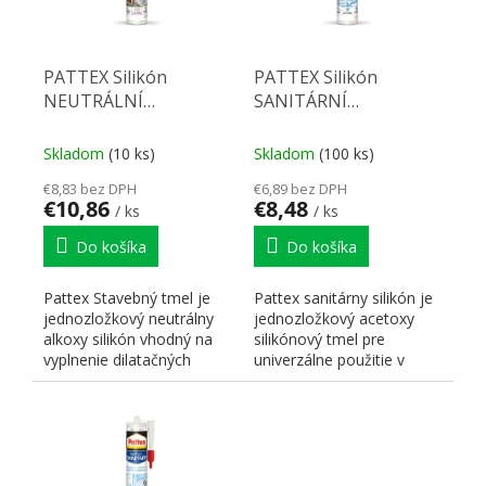
PATTEX Silikón
PATTEX Silikón
NEUTRÁLNÍ
SANITÁRNÍ
Transparentná 280ml
Transparentná 280ml
Skladom
(10 ks)
Skladom
(100 ks)
€8,83 bez DPH
€6,89 bez DPH
€10,86
€8,48
/ ks
/ ks
Do košíka
Do košíka
Pattex Stavebný tmel je
Pattex sanitárny silikón je
jednozložkový neutrálny
jednozložkový acetoxy
alkoxy silikón vhodný na
silikónový tmel pre
vyplnenie dilatačných
univerzálne použitie v
spojov v stavebnom...
interiéri aj exteriéri....