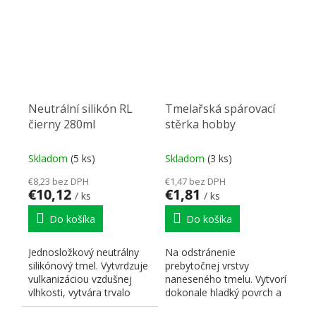
Neutrální silikón RL
Tmelařská spárovací
čierny 280ml
stěrka hobby
Skladom
(5 ks)
Skladom
(3 ks)
€8,23 bez DPH
€1,47 bez DPH
€10,12
€1,81
/ ks
/ ks
Do košíka
Do košíka
Jednosložkový neutrálny
Na odstránenie
silikónový tmel. Vytvrdzuje
prebytočnej vrstvy
vulkanizáciou vzdušnej
naneseného tmelu. Vytvorí
vlhkosti, vytvára trvalo
dokonale hladký povrch a
pevný elastický...
vzhľad tmelených škár.