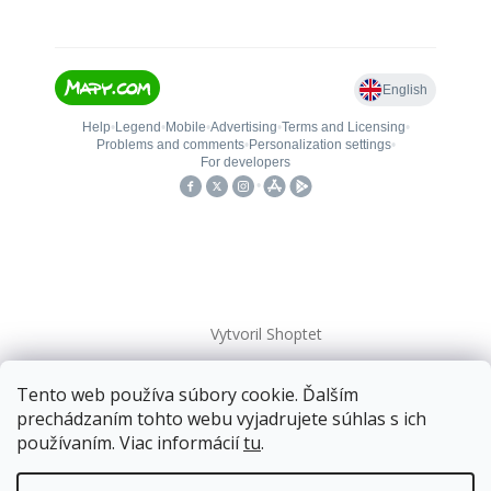
Vytvoril Shoptet
Tento web používa súbory cookie. Ďalším
Copyright 2026
kovanieplus
. Všetky práva vyhradené.
prechádzaním tohto webu vyjadrujete súhlas s ich
používaním. Viac informácií
tu
.
Doprava zadarmo
pre balíkové zásielky v hodnote