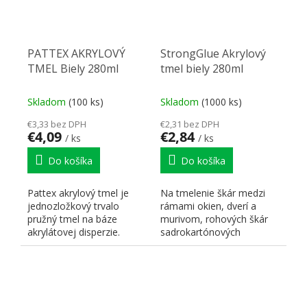
PATTEX AKRYLOVÝ
StrongGlue Akrylový
TMEL Biely 280ml
tmel biely 280ml
Skladom
(100 ks)
Skladom
(1000 ks)
€3,33 bez DPH
€2,31 bez DPH
€4,09
€2,84
/ ks
/ ks
Do košíka
Do košíka
Pattex akrylový tmel je
Na tmelenie škár medzi
jednozložkový trvalo
rámami okien, dverí a
pružný tmel na báze
murivom, rohových škár
akrylátovej disperzie.
sadrokartónových
Vhodný na utesňovanie
konštrukcií, deliacich
škár a...
priečok,...