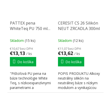
PATTEX pena
CERESIT CS 26 Silikón
WhiteTeq PU 750 ml
NEUT ZRCADLA 300ml
pistol
Skladom
(15 ks)
Skladom
(12 ks)
€10,67 bez DPH
€11,07 bez DPH
€13,13
€13,62
/ ks
/ ks
Do košíka
Do košíka
"Pištoľová PU pena na
POPIS PRODUKTU Alkoxy
báze technológie White
neutrálny silikón na
Teq, s nízkoexpanzívnymi
neutrálnej báze s nízkym
parametrami a
modulom a vynikajúcou
charakteristickou ľadovo
priľnavosťou.
bielou...