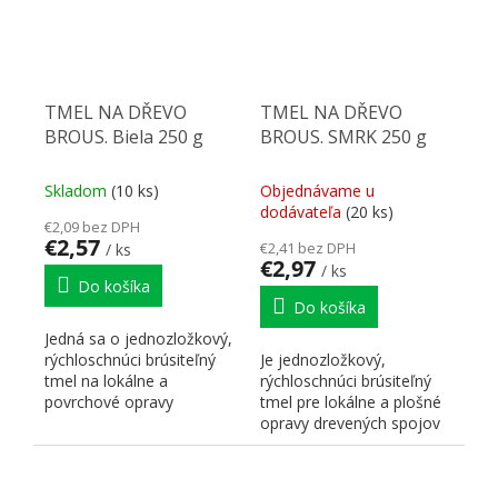
TMEL NA DŘEVO
TMEL NA DŘEVO
BROUS. Biela 250 g
BROUS. SMRK 250 g
Skladom
(10 ks)
Objednávame u
dodávateľa
(20 ks)
€2,09 bez DPH
€2,57
€2,41 bez DPH
/ ks
€2,97
/ ks
Do košíka
Do košíka
Jedná sa o jednozložkový,
rýchloschnúci brúsiteľný
Je jednozložkový,
tmel na lokálne a
rýchloschnúci brúsiteľný
povrchové opravy
tmel pre lokálne a plošné
drevených spojov alebo
opravy drevených spojov
povrchov...
či povrchov pri...