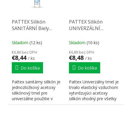
PATTEX Silikón
PATTEX Silikón
SANITÁRNÍ Biely
UNIVERZÁLNÍ
280ml
Transparentná 280ml
Skladom
(12 ks)
Skladom
(10 ks)
€6,86 bez DPH
€6,89 bez DPH
€8,44
€8,48
/ ks
/ ks
Do košíka
Do košíka
Pattex sanitárny silikón je
Pattex Univerzálny tmel je
jednozložkový acetoxy
trvalo elastický vzduchom
silikónový tmel pre
vytvrdzujúci acetoxy
univerzálne použitie v
silikón vhodný pre všetky
interiéri aj exteriéri....
konštrukčné...