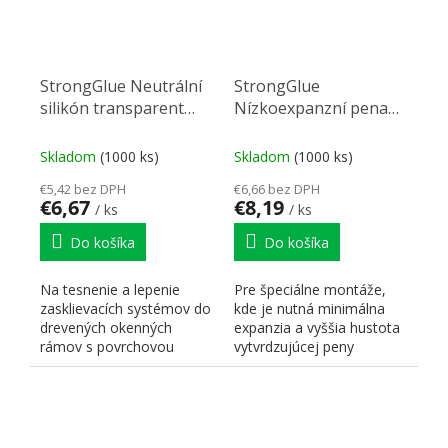
StrongGlue Neutrální
StrongGlue
silikón transparent
Nízkoexpanzní pena
280ml
pistolová 750ml
Skladom
(1000 ks)
Skladom
(1000 ks)
€5,42 bez DPH
€6,66 bez DPH
€6,67
€8,19
/ ks
/ ks
Do košíka
Do košíka
Na tesnenie a lepenie
Pre špeciálne montáže,
zasklievacích systémov do
kde je nutná minimálna
drevených okenných
expanzia a vyššia hustota
rámov s povrchovou
vytvrdzujúcej peny
úpravou vykonanou
(obložkové zárubne,...
syntetickými...