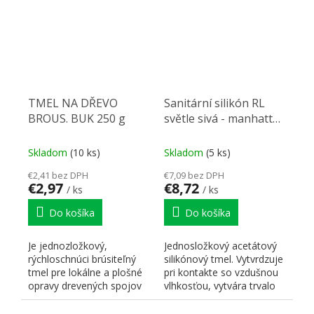
TMEL NA DŘEVO
Sanitární silikón RL
BROUS. BUK 250 g
světle sivá - manhattan
280ml
Skladom
(10 ks)
Skladom
(5 ks)
€2,41 bez DPH
€7,09 bez DPH
€2,97
€8,72
/ ks
/ ks
Do košíka
Do košíka
Je jednozložkový,
Jednosložkový acetátový
rýchloschnúci brúsiteľný
silikónový tmel. Vytvrdzuje
tmel pre lokálne a plošné
pri kontakte so vzdušnou
opravy drevených spojov
vlhkosťou, vytvára trvalo
či povrchov pri...
pevný,...