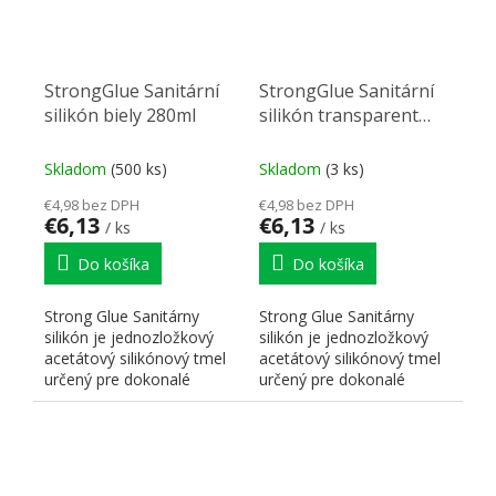
StrongGlue Sanitární
StrongGlue Sanitární
silikón biely 280ml
silikón transparent
280ml
Skladom
(500 ks)
Skladom
(3 ks)
€4,98 bez DPH
€4,98 bez DPH
€6,13
€6,13
/ ks
/ ks
Do košíka
Do košíka
Strong Glue Sanitárny
Strong Glue Sanitárny
silikón je jednozložkový
silikón je jednozložkový
acetátový silikónový tmel
acetátový silikónový tmel
určený pre dokonalé
určený pre dokonalé
tesnenie v kúpeľniach,...
tesnenie v kúpeľniach,...