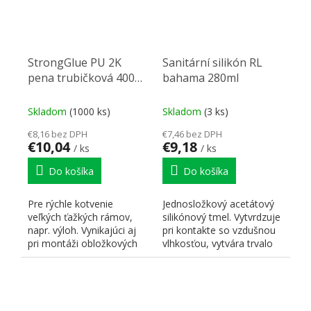
StrongGlue PU 2K
Sanitární silikón RL
pena trubičková 400
bahama 280ml
ml
Skladom
(1000 ks)
Skladom
(3 ks)
€8,16 bez DPH
€7,46 bez DPH
€10,04
€9,18
/ ks
/ ks
Do košíka
Do košíka
Pre rýchle kotvenie
Jednosložkový acetátový
veľkých ťažkých rámov,
silikónový tmel. Vytvrdzuje
napr. výloh. Vynikajúci aj
pri kontakte so vzdušnou
pri montáži obložkových
vlhkosťou, vytvára trvalo
zárubní, vďaka...
pevný,...