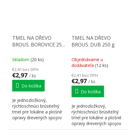
TMEL NA DŘEVO
TMEL NA DŘEVO
BROUS. BOROVICE 250
BROUS. DUB 250 g
g
Skladom
(20 ks)
Objednávame u
dodávateľa
(12 ks)
€2,41 bez DPH
€2,97
€2,41 bez DPH
/ ks
€2,97
/ ks
Do košíka
Do košíka
Je jednozložkový,
rýchloschnúci brúsiteľný
Je jednozložkový,
tmel pre lokálne a plošné
rýchloschnúci brúsiteľný
opravy drevených spojov
tmel pre lokálne a plošné
či povrchov pri...
opravy drevených spojov
či povrchov pri...