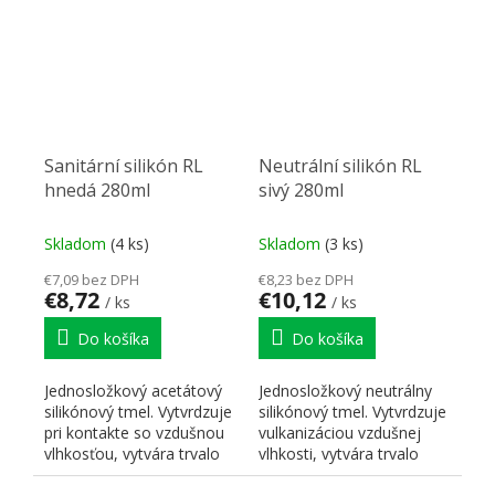
Sanitární silikón RL
Neutrální silikón RL
hnedá 280ml
sivý 280ml
Skladom
(4 ks)
Skladom
(3 ks)
€7,09 bez DPH
€8,23 bez DPH
€8,72
€10,12
/ ks
/ ks
Do košíka
Do košíka
Jednosložkový acetátový
Jednosložkový neutrálny
silikónový tmel. Vytvrdzuje
silikónový tmel. Vytvrdzuje
pri kontakte so vzdušnou
vulkanizáciou vzdušnej
vlhkosťou, vytvára trvalo
vlhkosti, vytvára trvalo
pevný,...
pevný elastický...