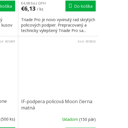
€4,98 bez DPH
košíka
Do košíka
€6,13
/ ks
ný
Triade Pro je novo vyvinutý rad skrytých
u kusov
policových podpier. Prepracovaný a
technicky vylepšený Triade Pro sa...
ód:
405409
Kód:
405865
rone
IF-podpera policová Moon čierna
matná
m
(500 ks)
Skladom
(150 pár)