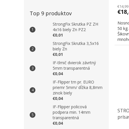
€14,99
€18
Top 9 produktov
Nosno
StrongFix Skrutka PZ ZH
50 kg.
4x16 biely Zn PZ2
Šikov
€0,01
mnoho
StrongFix Skrutka 3,5x16
biely Zn
€0,01
IF-tlmič dvierok závrtný
5mm transparentná
€0,04
IF-Flipper trn pr. EURO
priemr 5mm/ dĺžka 8,8mm
zinok biely
€0,04
IF-Flipper policová
STRO
podpera min. 14mm
prísa
transparentná
€0,04