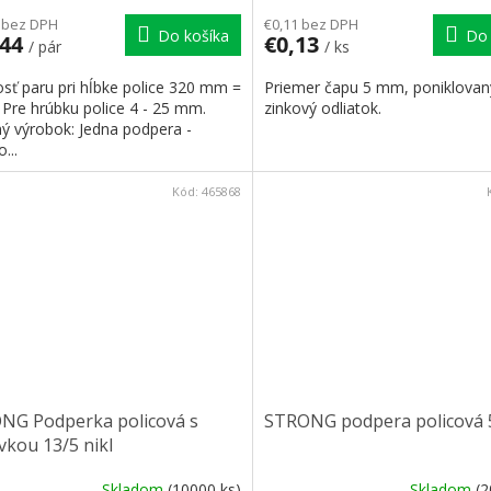
 bez DPH
€0,11 bez DPH
Do košíka
Do 
,44
€0,13
/ pár
/ ks
sť paru pri hĺbke police 320 mm =
Priemer čapu 5 mm, poniklovan
 Pre hrúbku police 4 - 25 mm.
zinkový odliatok.
ný výrobok: Jedna podpera -
...
Kód:
465868
NG Podperka policová s
STRONG podpera policová 
vkou 13/5 nikl
Skladom
(10000 ks)
Skladom
(2