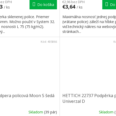
bez DPH
€2,96 bez DPH
Do košíka
Do 
43
€3,64
/ ks
/ ks
rka sklenenej police. Priemer
Maximálna nosnosť jednej pod
5mm. Možno použiť v System 32.
(vrátane police) záleží na hĺbke 
 nosnosti L 75 (75 kg/m2).
viď.technický nákres na webový
ý...
stránkach...
Kód:
405866
K
odpera policová Moon S šedá
HETTICH 22737 Podpěrka p
Univerzal D
Skladom
(39 pár)
Skladom