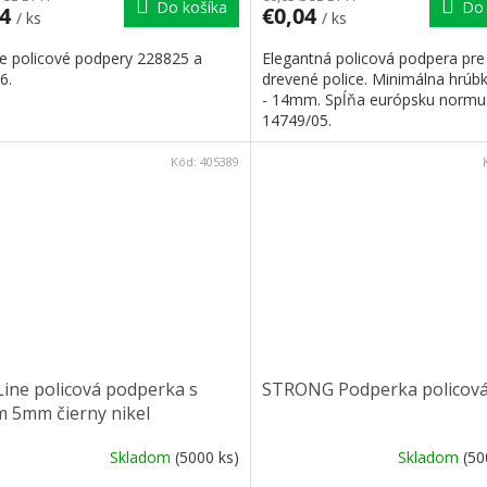
Do košíka
Do 
04
€0,04
/ ks
/ ks
re policové podpery 228825 a
Elegantná policová podpera pre
6.
drevené police. Minimálna hrúbk
- 14mm. Spĺňa európsku normu
14749/05.
Kód:
405389
Line policová podperka s
STRONG Podperka policová
m 5mm čierny nikel
Skladom
(5000 ks)
Skladom
(50