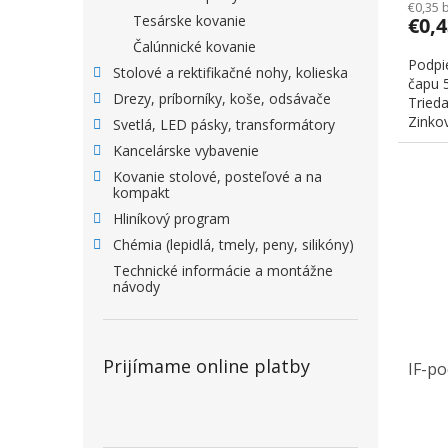
€0,35 
Tesárske kovanie
€0,
Čalúnnické kovanie
Podpie
Stolové a rektifikačné nohy, kolieska
čapu 
Drezy, príborníky, koše, odsávače
Trieda
Zinkov
Svetlá, LED pásky, transformátory
Kancelárske vybavenie
Kovanie stolové, posteľové a na
kompakt
Hliníkový program
Chémia (lepidlá, tmely, peny, silikóny)
Technické informácie a montážne
návody
Prijímame online platby
IF-p