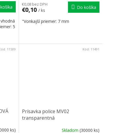
€0,08 bez DPH
košíka
Do košíka
€0,10
/ ks
, vhodná
"Vonkajší priemer: 7 mm
riemer: 5
Kód:
11509
Kód:
11491
OVÁ
Prísavka police MV02
transparentná
0000 ks)
Skladom
(30000 ks)