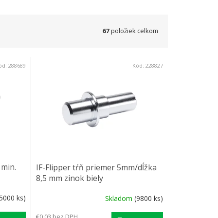
67
položiek celkom
ód:
288689
Kód:
228827
 min.
IF-Flipper tŕň priemer 5mm/dĺžka
8,5 mm zinok biely
(5000 ks)
Skladom
(9800 ks)
€0,03 bez DPH