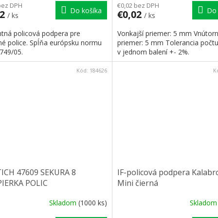
bez DPH
€0,02 bez DPH
Do košíka
Do 
12
€0,02
/ ks
/ ks
ntná policová podpera pre
Vonkajší priemer: 5 mm Vnútor
né police. Spĺňa európsku normu
priemer: 5 mm Tolerancia počt
749/05.
v jednom balení +- 2%.
Kód:
184626
K
ICH 47609 SEKURA 8
IF-policová podpera Kalab
IERKA POLIC
Mini čierná
Skladom
(1000 ks)
Sklado