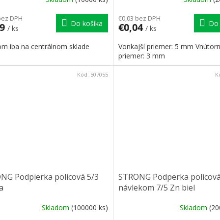
bez DPH
€0,03 bez DPH
Do košíka
Do 
09
€0,04
/ ks
/ ks
om iba na centrálnom sklade
Vonkajší priemer: 5 mm Vnútor
priemer: 3 mm
Kód:
507055
K
NG Podpierka policová 5/3
STRONG Podperka policová
a
návlekom 7/5 Zn biel
Skladom
(100000 ks)
Skladom
(20