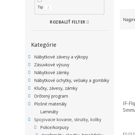
Tip
2
RADEN
Najpr
ROZBALIŤ FILTER
VÝPIS
Preskočiť kategórie
Kategórie
Nábytkové závesy a výkopy
Zásuvkové výsuvy
Nábytkové zámky
Nábytkové úchytky, vešiaky a gombíky
Kľučky, závesy, zámky
Drôtený program
IF-Fl
Plošné materiály
5mm/ 
Lamináty
Spojovacie kovanie, skrutky, kolíky
Police/korpusy
€0,03 