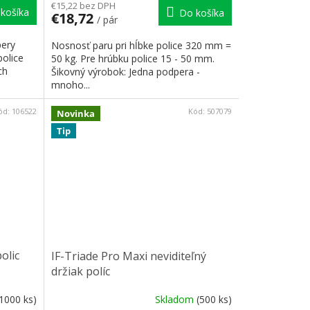
€15,22 bez DPH
košíka
Do košíka
€18,72
/ pár
pery
Nosnosť paru pri hĺbke police 320 mm =
police
50 kg. Pre hrúbku police 15 - 50 mm.
ch
Šikovný výrobok: Jedna podpera -
mnoho...
ód:
106522
Kód:
507079
Novinka
Tip
olic
IF-Triade Pro Maxi neviditeľný
držiak políc
(1000 ks)
Skladom
(500 ks)