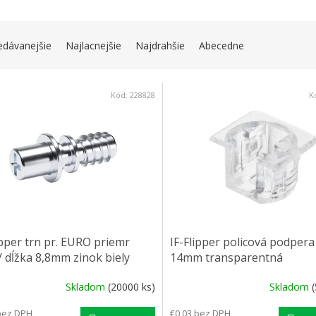
IE PRODUKTOV
edávanejšie
Najlacnejšie
Najdrahšie
Abecedne
 PRODUKTOV
Kód:
228828
K
ipper trn pr. EURO priemr
IF-Flipper policová podpera
dĺžka 8,8mm zinok biely
14mm transparentná
Skladom
(20000 ks)
Skladom
bez DPH
€0,03 bez DPH