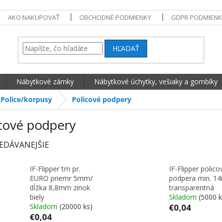
AKO NAKUPOVAŤ
OBCHODNÉ PODMIENKY
GDPR PODMIENK
HĽADAŤ
Nábytkové zámky
Nábytkové úchytky, vešiaky a gombíky
Police/korpusy
Policové podpery
icové podpery
EDÁVANEJŠIE
IF-Flipper trn pr.
IF-Flipper polico
EURO priemr 5mm/
podpera min. 
dĺžka 8,8mm zinok
transparentná
biely
Skladom
(5000 k
Skladom
(20000 ks)
€0,04
€0,04