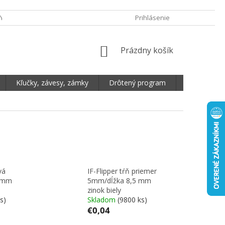
Y OCHRANY OSOBNÝCH ÚDAJOV
DOPRAVA A PLATBA
Prihlásenie
REKLAMA
NÁKUPNÝ KOŠÍK
Prázdny košík
Kľučky, závesy, zámky
Drôtený program
Plošné mate
vá
IF-Flipper tŕň priemer
14mm
5mm/dĺžka 8,5 mm
zinok biely
s)
Skladom
(9800 ks)
€0,04