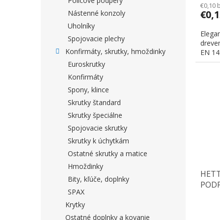
Policové podpery
€0,10 
€0,
Nástenné konzoly
Uholníky
Elega
Spojovacie plechy
dreve
Konfirmáty, skrutky, hmoždinky
EN 14
Euroskrutky
Konfirmáty
Spony, klince
Skrutky štandard
Skrutky špeciálne
Spojovacie skrutky
Skrutky k úchytkám
Ostatné skrutky a matice
Hmoždinky
HETT
Bity, kľúče, doplnky
PODP
SPAX
Krytky
Ostatné doplnky a kovanie