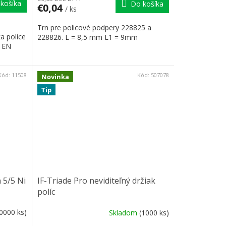
košíka
Do košíka
€0,04
/ ks
Trn pre policové podpery 228825 a
a police
228826. L = 8,5 mm L1 = 9mm
 EN
Kód:
11508
Kód:
507078
Novinka
Tip
 5/5 Ni
IF-Triade Pro neviditeľný držiak
políc
0000 ks)
Skladom
(1000 ks)