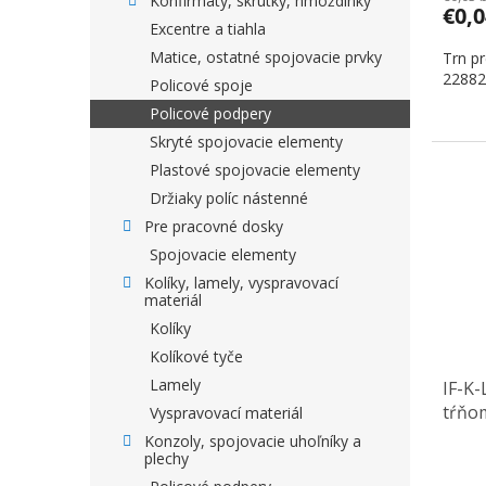
Konfirmáty, skrutky, hmoždinky
€0,
Excentre a tiahla
Matice, ostatné spojovacie prvky
Trn p
22882
Policové spoje
Policové podpery
Skryté spojovacie elementy
Plastové spojovacie elementy
Držiaky políc nástenné
Pre pracovné dosky
Spojovacie elementy
Kolíky, lamely, vyspravovací
materiál
Kolíky
Kolíkové tyče
Lamely
IF-K-
tŕňo
Vyspravovací materiál
Konzoly, spojovacie uhoľníky a
plechy