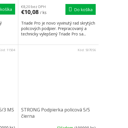
€8,20 bez DPH
košíka
Do košíka
€10,08
/ ks
ý
Triade Pro je novo vyvinutý rad skrytých
policových podpier. Prepracovaný a
technicky vylepšený Triade Pro sa...
Kód:
11504
Kód:
507056
5/3 MS
STRONG Podpierka policová 5/5
čierna
0000 ks)
Skladom
(100000 ks)