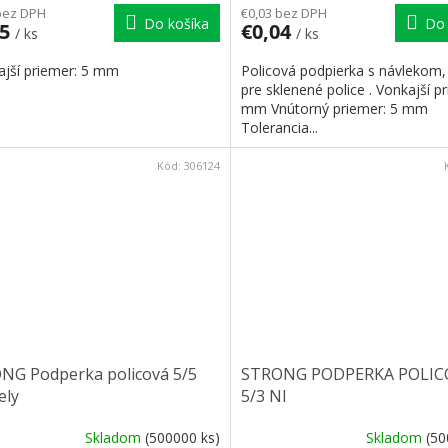
bez DPH
€0,03 bez DPH
Do košíka
Do 
05
€0,04
/ ks
/ ks
ajší priemer: 5 mm
Policová podpierka s návlekom
pre sklenené police . Vonkajší p
mm Vnútorný priemer: 5 mm
Tolerancia...
Kód:
306124
NG Podperka policová 5/5
STRONG PODPERKA POLIC
ely
5/3 NI
Skladom
(500000 ks)
Skladom
(50