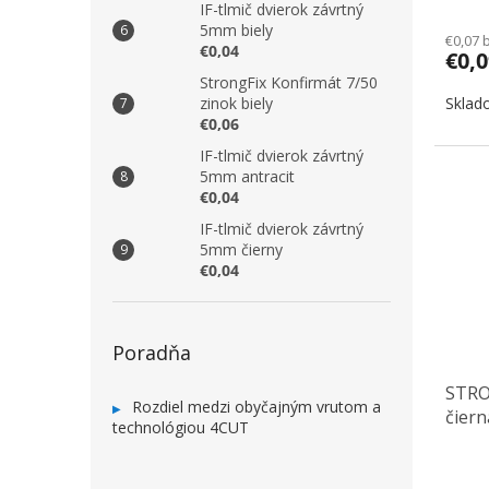
IF-tlmič dvierok závrtný
5mm biely
€0,07 
€0,04
€0,
StrongFix Konfirmát 7/50
Sklad
zinok biely
€0,06
IF-tlmič dvierok závrtný
5mm antracit
€0,04
IF-tlmič dvierok závrtný
5mm čierny
€0,04
Poradňa
STRO
Rozdiel medzi obyčajným vrutom a
čiern
technológiou 4CUT