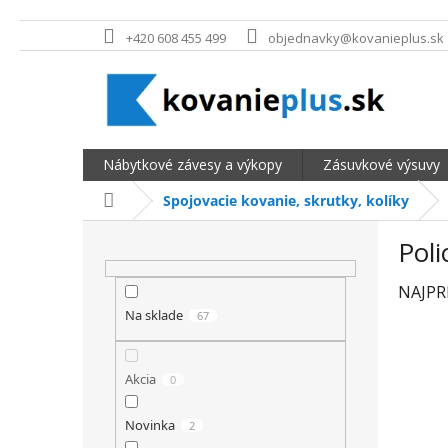
Prejsť na obsah
+420 608 455 499
objednavky@kovanieplus.sk
Nábytkové závesy a výkopy
Zásuvkové výsuvy
Domov
Spojovacie kovanie, skrutky, kolíky
BOČNÝ PANEL
Pol
NAJPR
Na sklade
67
Akcia
0
Novinka
2