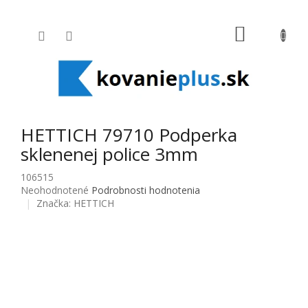
Prejsť na obsah
NÁKUPNÝ
HETTICH 79710 Podperka
sklenenej police 3mm
106515
Priemerné hodnotenie produktu je 0,0 z 5 hviezdičiek.
Neohodnotené
Podrobnosti hodnotenia
Značka:
HETTICH