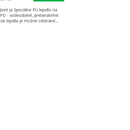
Joint je špeciálne PU lepidlo na
PD - vodeodolné, pretierateľné.
ok lepidla je možné odstrániť...
Ovládaci