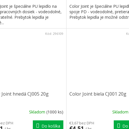
Joint je špeciálne PU lepidlo na
Color Joint je špeciálne PU lepid
 pracovných dosiek - vodeodolné,
spoje PD - vodeodolné, pretiera
rateľné. Prebytok lepidla je
Prebytok lepidla je možné odstrá
...
Kód:
296109
K
 Joint hnedá CJ005 20g
Color Joint biela CJ001 20g
Skladom
(1000 ks)
Sklado
bez DPH
€3,67 bez DPH
Do košíka
Do 
51
€4,51
/ ks
/ ks