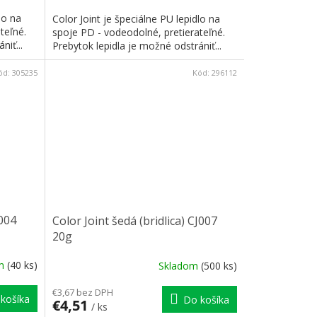
lo na
Color Joint je špeciálne PU lepidlo na
teľné.
spoje PD - vodeodolné, pretierateľné.
niť...
Prebytok lepidla je možné odstrániť...
ód:
305235
Kód:
296112
004
Color Joint šedá (bridlica) CJ007
20g
om
(40 ks)
Skladom
(500 ks)
€3,67 bez DPH
košíka
Do košíka
€4,51
/ ks