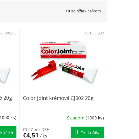
10
položiek celkom
ód:
305233
Kód:
305232
06 20g
Color Joint krémová CJ002 20g
(1000 ks)
Skladom
(1000 ks)
€3,67 bez DPH
košíka
Do košíka
€4,51
/ ks