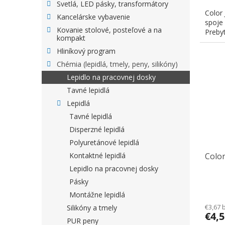
Svetlá, LED pásky, transformátory
Color 
Kancelárske vybavenie
spoje 
Kovanie stolové, posteľové a na
Prebyt
kompakt
Hliníkový program
Chémia (lepidlá, tmely, peny, silikóny)
Lepidlo na pracovnej dosky
Tavné lepidlá
Lepidlá
Tavné lepidlá
Disperzné lepidlá
Polyuretánové lepidlá
Kontaktné lepidlá
Color
Lepidlo na pracovnej dosky
Pásky
Montážne lepidlá
€3,67 
Silikóny a tmely
€4,
PUR peny