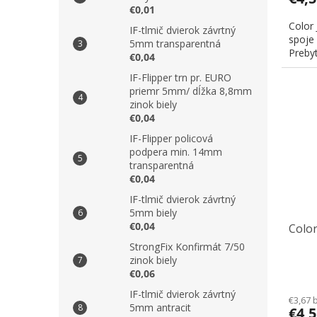
€0,01
Color 
IF-tlmič dvierok závrtný
spoje 
5mm transparentná
Prebyt
€0,04
IF-Flipper trn pr. EURO
priemr 5mm/ dĺžka 8,8mm
zinok biely
€0,04
IF-Flipper policová
podpera min. 14mm
transparentná
€0,04
IF-tlmič dvierok závrtný
5mm biely
€0,04
Color
StrongFix Konfirmát 7/50
zinok biely
€0,06
IF-tlmič dvierok závrtný
€3,67 
5mm antracit
€4,