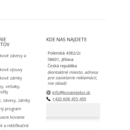
RIE
KDE NÁS NÁJDETE
TOV
Polenská 4382/2c
kové závesy a
58601, Jihlava
Česká republika
kové výsuvy
(kontaktné miesto, adresa
pre zasielanie reklamácií,
kové zámky
nie sklad)
y, vešiaky,
ofily
info@kovanieplus.sk
+420 608 455 499
, závesy, zámky
ný program
acie kovanie
é a rektifikačné