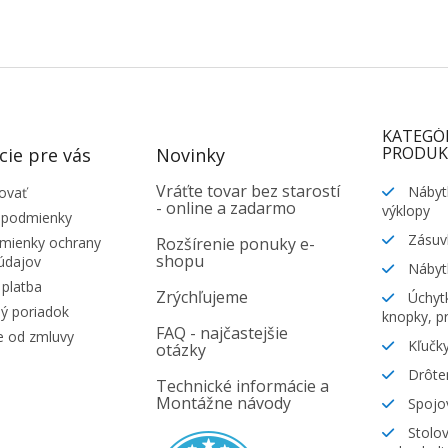
KATEGÓ
PRODUK
cie pre vás
Novinky
Vráťte tovar bez starostí
Nábyt
ovať
- online a zadarmo
výklopy
 podmienky
Zásuv
ienky ochrany
Rozšírenie ponuky e-
shopu
údajov
Nábyt
platba
Zrýchľujeme
Úchytk
ý poriadok
knopky, pr
FAQ - najčastejšie
e od zmluvy
Kľučky
otázky
Drôte
Technické informácie a
Montážne návody
Spojov
Stolov