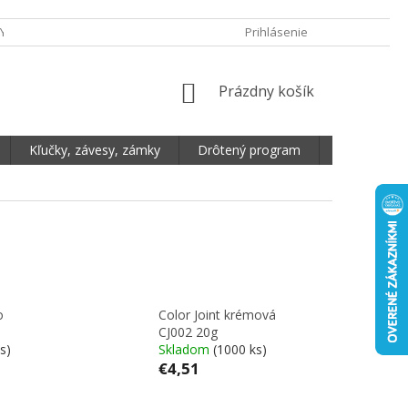
Y OCHRANY OSOBNÝCH ÚDAJOV
DOPRAVA A PLATBA
Prihlásenie
REKLAMA
NÁKUPNÝ KOŠÍK
Prázdny košík
Kľučky, závesy, zámky
Drôtený program
Plošné mate
o
Color Joint krémová
CJ002 20g
s)
Skladom
(1000 ks)
€4,51