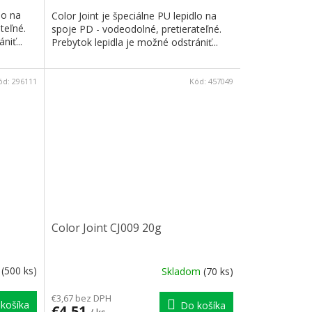
lo na
Color Joint je špeciálne PU lepidlo na
teľné.
spoje PD - vodeodolné, pretierateľné.
niť...
Prebytok lepidla je možné odstrániť...
ód:
296111
Kód:
457049
Color Joint CJ009 20g
m
(500 ks)
Skladom
(70 ks)
€3,67 bez DPH
košíka
Do košíka
€4,51