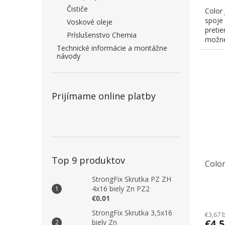
Čističe
Color 
spoje
Voskové oleje
pretie
Príslušenstvo Chemia
možné
Technické informácie a montážne
návody
Prijímame online platby
Top 9 produktov
Color
StrongFix Skrutka PZ ZH
4x16 biely Zn PZ2
€0,01
StrongFix Skrutka 3,5x16
€3,67 
€4,
biely Zn