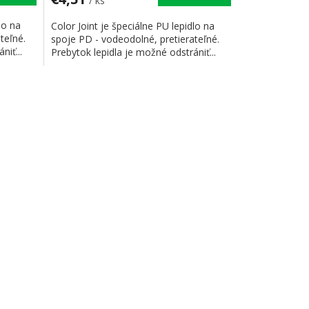
/ ks
lo na
Color Joint je špeciálne PU lepidlo na
teľné.
spoje PD - vodeodolné, pretierateľné.
niť...
Prebytok lepidla je možné odstrániť...