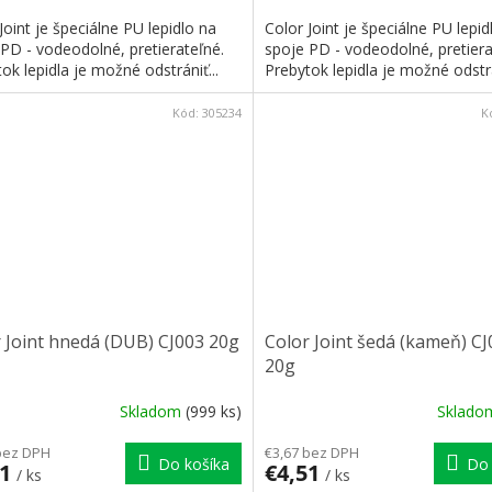
Joint je špeciálne PU lepidlo na
Color Joint je špeciálne PU lepid
PD - vodeodolné, pretierateľné.
spoje PD - vodeodolné, pretiera
ok lepidla je možné odstrániť...
Prebytok lepidla je možné odstrá
Kód:
305234
K
 Joint hnedá (DUB) CJ003 20g
Color Joint šedá (kameň) CJ
20g
Skladom
(999 ks)
Sklad
bez DPH
€3,67 bez DPH
Do košíka
Do 
51
€4,51
/ ks
/ ks