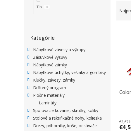
RADEN
Tip
0
Najpr
VÝPIS
Preskočiť kategórie
Kategórie
Nábytkové závesy a výkopy
Zásuvkové výsuvy
Nábytkové zámky
Nábytkové úchytky, vešiaky a gombíky
Kľučky, závesy, zámky
Drôtený program
Color
Plošné materiály
Lamináty
Spojovacie kovanie, skrutky, kolíky
Stolové a rektifikačné nohy, kolieska
€3,67 
Drezy, príborníky, koše, odsávače
€4,