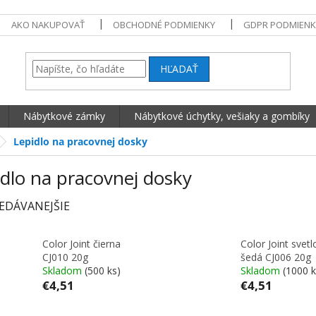
AKO NAKUPOVAŤ
OBCHODNÉ PODMIENKY
GDPR PODMIENK
HĽADAŤ
Nábytkové zámky
Nábytkové úchytky, vešiaky a gombíky
Lepidlo na pracovnej dosky
dlo na pracovnej dosky
EDÁVANEJŠIE
Color Joint čierna
Color Joint svetl
CJ010 20g
šedá CJ006 20g
Skladom
(500 ks)
Skladom
(1000 k
€4,51
€4,51