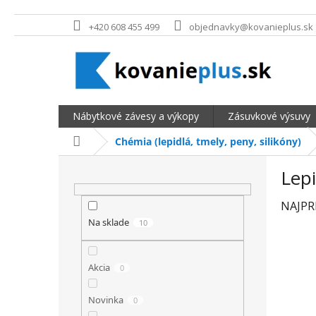
Prejsť na obsah
+420 608 455 499
objednavky@kovanieplus.sk
Nábytkové závesy a výkopy
Zásuvkové výsuvy
Domov
Chémia (lepidlá, tmely, peny, silikóny)
BOČNÝ PANEL
Lepi
NAJPR
Na sklade
10
Akcia
0
Novinka
0