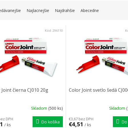
IE PRODUKTOV
edávanejšie
Najlacnejšie
Najdrahšie
Abecedne
 PRODUKTOV
Kód:
296110
K
 Joint čierna CJ010 20g
Color Joint svetlo šedá CJ0
Skladom
(500 ks)
Skladom
bez DPH
€3,67 bez DPH
Do košíka
Do 
51
€4,51
/ ks
/ ks