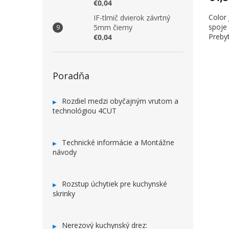
€0,04
Color 
IF-tlmič dvierok závrtný
spoje 
5mm čierny
Prebyt
€0,04
Poradňa
Rozdiel medzi obyčajným vrutom a
technológiou 4CUT
Technické informácie a Montážne
návody
Rozstup úchytiek pre kuchynské
skrinky
Nerezový kuchynský drez: