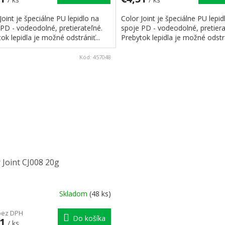
Joint je špeciálne PU lepidlo na
Color Joint je špeciálne PU lepid
PD - vodeodolné, pretierateľné.
spoje PD - vodeodolné, pretiera
ok lepidla je možné odstrániť...
Prebytok lepidla je možné odstrá
Kód:
457048
 Joint CJ008 20g
Skladom
(48 ks)
bez DPH
Do košíka
51
/ ks