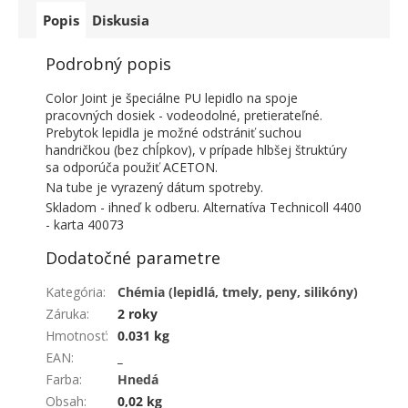
Popis
Diskusia
Podrobný popis
Color Joint je špeciálne PU lepidlo na spoje
pracovných dosiek - vodeodolné, pretierateľné.
Prebytok lepidla je možné odstrániť suchou
handričkou (bez chĺpkov), v prípade hlbšej štruktúry
sa odporúča použiť ACETON.
Na tube je vyrazený dátum spotreby.
Skladom - ihneď k odberu. Alternatíva Technicoll 4400
- karta 40073
Dodatočné parametre
Kategória
:
Chémia (lepidlá, tmely, peny, silikóny)
Záruka
:
2 roky
Hmotnosť
:
0.031 kg
EAN
:
_
Farba
:
Hnedá
Obsah
:
0,02 kg