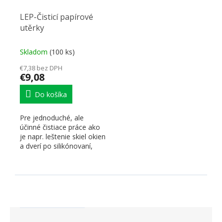
LEP-Čisticí papírové
utěrky
Skladom
(100 ks)
€7,38 bez DPH
€9,08
Do košíka
Pre jednoduché, ale
účinné čistiace práce ako
je napr. leštenie skiel okien
a dverí po silikónovaní,
alebo utieranie...