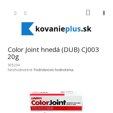
Prejsť na obsah
NÁKUPNÝ
Color Joint hnedá (DUB) CJ003
20g
305234
Priemerné hodnotenie produktu je 0,0 z 5 hviezdičiek.
Neohodnotené
Podrobnosti hodnotenia