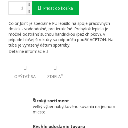
Pridať do košíka
Color Joint je špeciálne PU lepidlo na spoje pracovných
dosiek - vodeodolné, pretierateľné. Prebytok lepidla je
možné odstrániť suchou handričkou (bez chĺpkov), v
prípade hlbšej štruktúry sa odporúča použiť ACETON. Na
tube je vyrazený dátum spotreby.
Detailné informácie
OPÝTAŤ SA
ZDIEĽAŤ
Široký sortiment
veľký výber nábytkového kovania na jednom
mieste
Rýchle odoslanie tovaru