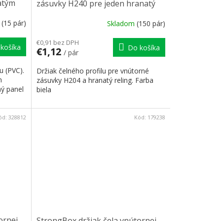
atým
zásuvky H240 pre jeden hranatý
reling biely
m
(15 pár)
Skladom
(150 pár)
€0,91 bez DPH
košíka
Do košíka
€1,12
/ pár
u (PVC).
Držiak čelného profilu pre vnútorné
m
zásuvky H204 a hranatý reling. Farba
ný panel
biela
ód:
328812
Kód:
179238
ornej
StrongBox držiak čela vnútornej