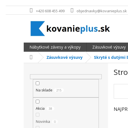
Prejsť na obsah
+420 608 455 499
objednavky@kovanieplus.sk
Nábytkové závesy a výkopy
Zásuvkové výsuvy
Domov
Zásuvkové výsuvy
Skryté s dutými 
BOČNÝ PANEL
Str
Na sklade
215
Akcia
NAJPR
38
Novinka
0