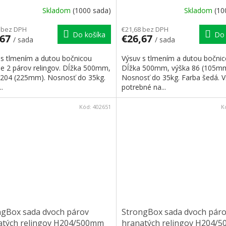
Skladom
(1000 sada)
Skladom
(10
 bez DPH
€21,68 bez DPH
Do košíka
Do 
,67
€26,67
/ sada
/ sada
 s tlmením a dutou bočnicou
Výsuv s tlmením a dutou bočnic
ne 2 párov relingov. Dĺžka 500mm,
Dĺžka 500mm, výška 86 (105mm
 204 (225mm). Nosnosť do 35kg.
Nosnosť do 35kg. Farba šedá. 
..
potrebné na...
Kód:
402651
K
ngBox sada dvoch párov
StrongBox sada dvoch pár
atých relingov H204/500mm
hranatých relingov H204/