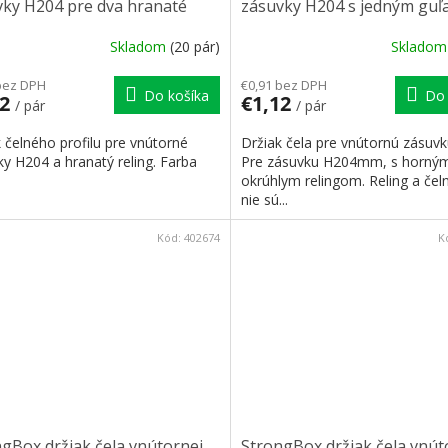
vky H204 pre dva hranaté
zásuvky H204 s jedným guľ
gy šedá
relingom šedý
Skladom
(20 pár)
Sklado
bez DPH
€0,91 bez DPH
Do košíka
Do 
12
€1,12
/ pár
/ pár
 čelného profilu pre vnútorné
Držiak čela pre vnútornú zásuvk
y H204 a hranatý reling. Farba
Pre zásuvku H204mm, s horný
okrúhlym relingom. Reling a čel
nie sú...
Kód:
402674
K
gBox držiak čela vnútornej
StrongBox držiak čela vnút