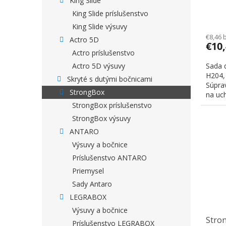
King Slide
farba
King Slide príslušenstvo
King Slide výsuvy
€8,46 
Actro 5D
€10
Actro príslušenstvo
Actro 5D výsuvy
Sada 
H204,
Skryté s dutými bočnicami
Súpra
StrongBox
na uch
StrongBox príslušenstvo
StrongBox výsuvy
ANTARO
Výsuvy a bočnice
Príslušenstvo ANTARO
Priemysel
Sady Antaro
LEGRABOX
Výsuvy a bočnice
Stron
Príslušenstvo LEGRABOX