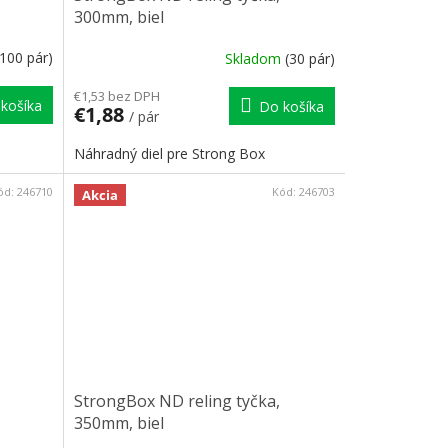
300mm, biel
(100 pár)
Skladom
(30 pár)
€1,53 bez DPH
košíka
Do košíka
€1,88
/ pár
Náhradný diel pre Strong Box
ód:
246710
Kód:
246703
Akcia
StrongBox ND reling tyčka,
350mm, biel