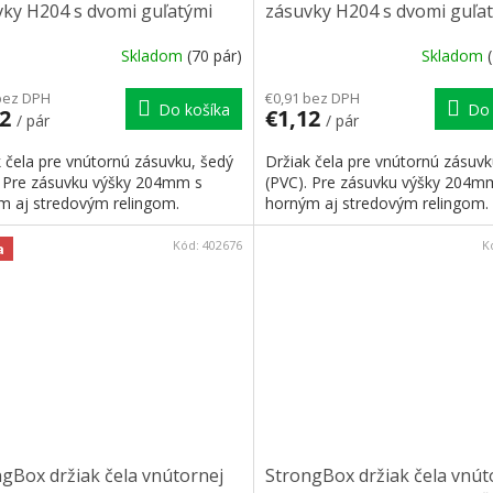
vky H204 s dvomi guľatými
zásuvky H204 s dvomi guľa
gami šedý
relingami biely
Skladom
(70 pár)
Skladom
bez DPH
€0,91 bez DPH
Do košíka
Do 
12
€1,12
/ pár
/ pár
 čela pre vnútornú zásuvku, šedý
Držiak čela pre vnútornú zásuvk
. Pre zásuvku výšky 204mm s
(PVC). Pre zásuvku výšky 204m
m aj stredovým relingom.
horným aj stredovým relingom.
Kód:
402676
K
a
gBox držiak čela vnútornej
StrongBox držiak čela vnút