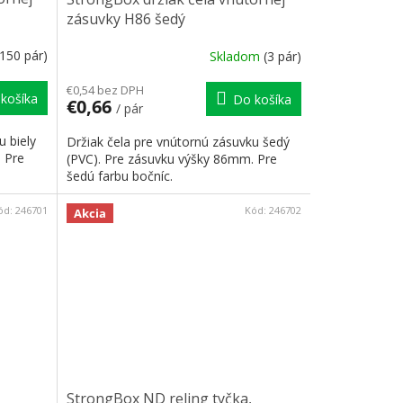
zásuvky H86 šedý
(150 pár)
Skladom
(3 pár)
€0,54 bez DPH
košíka
Do košíka
€0,66
/ pár
u biely
Držiak čela pre vnútornú zásuvku šedý
 Pre
(PVC). Pre zásuvku výšky 86mm. Pre
šedú farbu bočníc.
ód:
246701
Kód:
246702
Akcia
StrongBox ND reling tyčka,