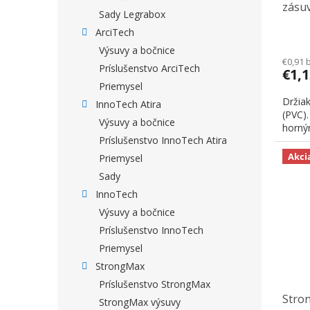
zásu
Sady Legrabox
relin
ArciTech
Výsuvy a bočnice
€0,91 
Príslušenstvo ArciTech
€1,
Priemysel
Držiak
InnoTech Atira
(PVC)
Výsuvy a bočnice
horný
Príslušenstvo InnoTech Atira
Akci
Priemysel
Sady
InnoTech
Výsuvy a bočnice
Príslušenstvo InnoTech
Priemysel
StrongMax
Príslušenstvo StrongMax
Stron
StrongMax výsuvy