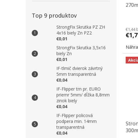
270m
Top 9 produktov
StrongFix Skrutka PZ ZH
€1,44 
4x16 biely Zn PZ2
€1,
€0,01
Náhra
StrongFix Skrutka 3,5x16
biely Zn
€0,01
Akci
IF-tlmič dvierok závrtný
5mm transparentná
€0,04
IF-Flipper trn pr. EURO
priemr 5mm/ dĺžka 8,8mm
zinok biely
€0,04
IF-Flipper policová
podpera min. 14mm
Stron
transparentná
300m
€0,04