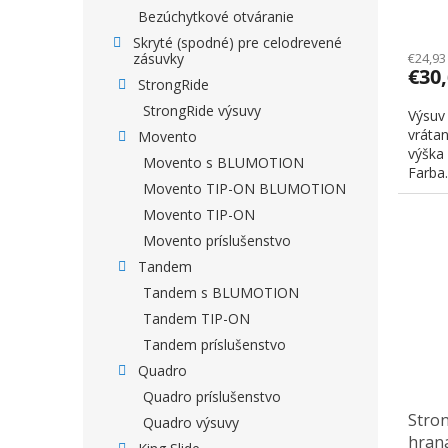
Bezúchytkové otváranie
Skryté (spodné) pre celodrevené
zásuvky
€24,93
€30
StrongRide
StrongRide výsuvy
Výsuv
vráta
Movento
výška
Movento s BLUMOTION
Farba.
Movento TIP-ON BLUMOTION
Movento TIP-ON
Movento príslušenstvo
Tandem
Tandem s BLUMOTION
Tandem TIP-ON
Tandem príslušenstvo
Quadro
Quadro príslušenstvo
Stro
Quadro výsuvy
hran