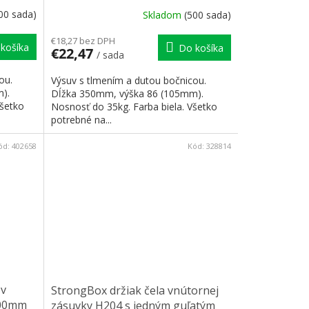
00 sada)
Skladom
(500 sada)
€18,27 bez DPH
košíka
Do košíka
€22,47
/ sada
ou.
Výsuv s tlmením a dutou bočnicou.
).
Dĺžka 350mm, výška 86 (105mm).
Všetko
Nosnosť do 35kg. Farba biela. Všetko
potrebné na...
ód:
402658
Kód:
328814
ov
StrongBox držiak čela vnútornej
500mm
zásuvky H204 s jedným guľatým