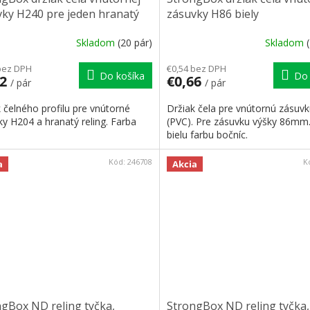
vky H240 pre jeden hranatý
zásuvky H86 biely
g šedý
Skladom
(20 pár)
Skladom
bez DPH
€0,54 bez DPH
Do košíka
Do 
12
€0,66
/ pár
/ pár
 čelného profilu pre vnútorné
Držiak čela pre vnútornú zásuvk
y H204 a hranatý reling. Farba
(PVC). Pre zásuvku výšky 86mm.
bielu farbu bočníc.
Kód:
246708
K
a
Akcia
gBox ND reling tyčka,
StrongBox ND reling tyčka,