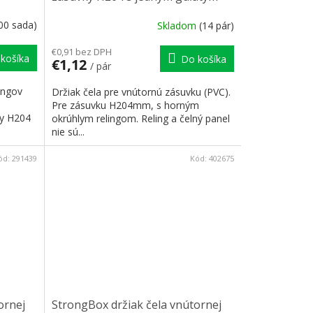
relingom biely
00 sada)
Skladom
(14 pár)
€0,91 bez DPH
košíka
Do košíka
€1,12
/ pár
ingov
Držiak čela pre vnútornú zásuvku (PVC).
Pre zásuvku H204mm, s horným
ty H204
okrúhlym relingom. Reling a čelný panel
nie sú...
ód:
291439
Kód:
402675
ornej
StrongBox držiak čela vnútornej