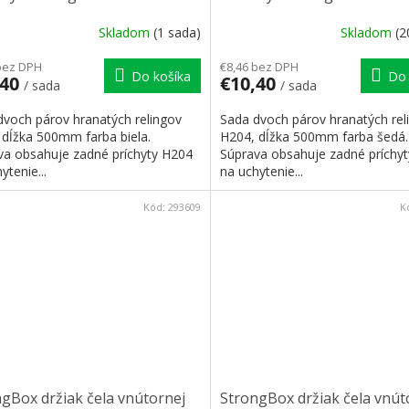
 biela
farba šedá
Skladom
(1 sada)
Skladom
(2
bez DPH
€8,46 bez DPH
Do košíka
Do 
,40
€10,40
/ sada
/ sada
dvoch párov hranatých relingov
Sada dvoch párov hranatých rel
 dĺžka 500mm farba biela.
H204, dĺžka 500mm farba šedá.
va obsahuje zadné príchyty H204
Súprava obsahuje zadné príchy
ytenie...
na uchytenie...
Kód:
293609
K
gBox držiak čela vnútornej
StrongBox držiak čela vnút