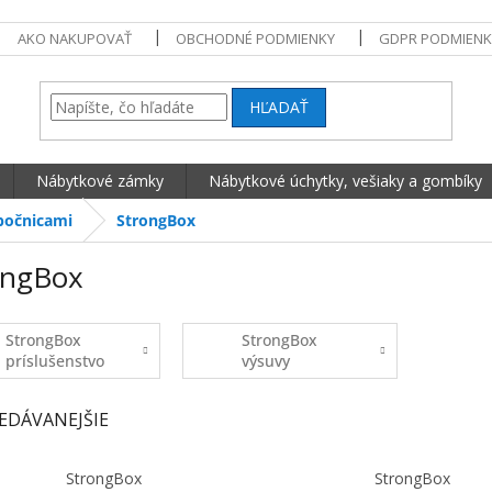
AKO NAKUPOVAŤ
OBCHODNÉ PODMIENKY
GDPR PODMIENK
HĽADAŤ
Nábytkové zámky
Nábytkové úchytky, vešiaky a gombíky
bočnicami
StrongBox
ongBox
StrongBox
StrongBox
príslušenstvo
výsuvy
EDÁVANEJŠIE
StrongBox
StrongBox