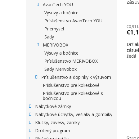
zásu
AvanTech YOU
relin
Výsuvy a bočnice
Príslušenstvo AvanTech YOU
€0,91 
Priemysel
€1,
Sady
Držiak
MERIVOBOX
zásuvk
Výsuvy a bočnice
šedá
Príslušenstvo MERIVOBOX
Sady Merivobox
Príslušenstvo a doplnky k výsuvom
Príslušenstvo pre kolieskové
Príslušenstvo pre kolieskové s
bočnicou
Nábytkové zámky
Nábytkové úchytky, vešiaky a gombíky
Kľučky, závesy, zámky
Drôtený program
Stron
Plošné materiály