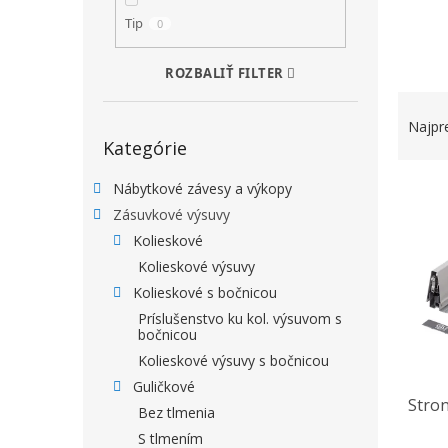
Tip
0
ROZBALIŤ FILTER
RADEN
Najpr
Preskočiť kategórie
Kategórie
VÝPIS
Nábytkové závesy a výkopy
Zásuvkové výsuvy
Kolieskové
Kolieskové výsuvy
Kolieskové s bočnicou
Príslušenstvo ku kol. výsuvom s
bočnicou
Kolieskové výsuvy s bočnicou
Guličkové
Stro
Bez tlmenia
S tlmením