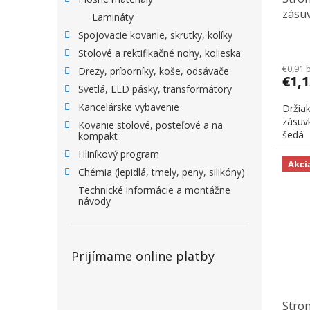
zásu
Lamináty
relin
Spojovacie kovanie, skrutky, kolíky
Stolové a rektifikačné nohy, kolieska
€0,91 
Drezy, príborníky, koše, odsávače
€1,
Svetlá, LED pásky, transformátory
Kancelárske vybavenie
Držiak
zásuvk
Kovanie stolové, posteľové a na
šedá
kompakt
Hliníkový program
Akci
Chémia (lepidlá, tmely, peny, silikóny)
Technické informácie a montážne
návody
Prijímame online platby
Stron