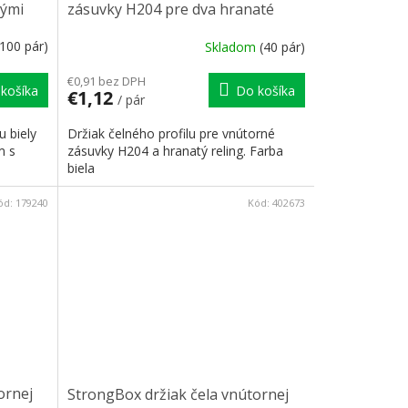
tými
zásuvky H204 pre dva hranaté
relingy biely
(100 pár)
Skladom
(40 pár)
€0,91 bez DPH
košíka
Do košíka
€1,12
/ pár
u biely
Držiak čelného profilu pre vnútorné
m s
zásuvky H204 a hranatý reling. Farba
biela
ód:
179240
Kód:
402673
ornej
StrongBox držiak čela vnútornej