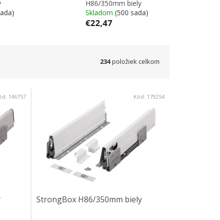
ý
H86/350mm biely
sada)
Skladom
(500 sada)
€22,47
234
položiek celkom
ód:
146757
Kód:
179254
ý
StrongBox H86/350mm biely