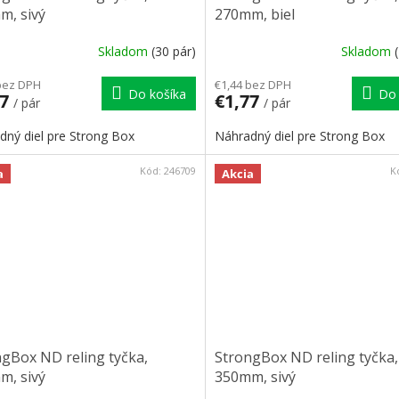
m, sivý
270mm, biel
Skladom
(30 pár)
Skladom
bez DPH
€1,44 bez DPH
Do košíka
Do 
77
€1,77
/ pár
/ pár
dný diel pre Strong Box
Náhradný diel pre Strong Box
Kód:
246709
K
a
Akcia
gBox ND reling tyčka,
StrongBox ND reling tyčka,
m, sivý
350mm, sivý