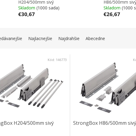
H204/500mm sivý
H86/500mm siv
Skladom
(1000 sada)
Skladom
(1000 
€30,67
€26,67
IE PRODUKTOV
edávanejšie
Najlacnejšie
Najdrahšie
Abecedne
 PRODUKTOV
Kód:
146773
K
ngBox H204/500mm sivý
StrongBox H86/500mm siv