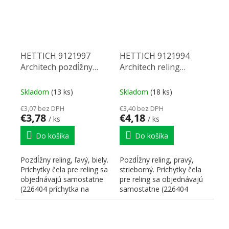
HETTICH 9121997
HETTICH 9121994
Architech pozdĺžny
Architech reling
reling 450 Ľ biely
pozdĺžny 450 P
strieborná
Skladom
(13 ks)
Skladom
(18 ks)
€3,07 bez DPH
€3,40 bez DPH
€3,78
€4,18
/ ks
/ ks
Do košíka
Do košíka
Pozdĺžny reling, ľavý, biely.
Pozdĺžny reling, pravý,
Príchytky čela pre reling sa
strieborný. Príchytky čela
objednávajú samostatne
pre reling sa objednávajú
(226404 príchytka na
samostatne (226404
skrutku na...
príchytka na skrutku...