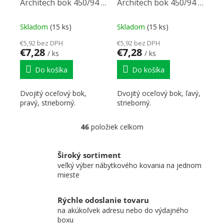
Architech bok 450/94 P
Architech bok 450/94 L
strieborná
strieborná
Skladom
(15 ks)
Skladom
(15 ks)
€5,92 bez DPH
€5,92 bez DPH
€7,28
€7,28
/ ks
/ ks
Do košíka
Do košíka
Dvojitý oceľový bok,
Dvojitý oceľový bok, ľavý,
pravý, strieborný.
strieborný.
46
položiek celkom
Ovládacie prvky výpisu
Široký sortiment
veľký výber nábytkového kovania na jednom
mieste
Rýchle odoslanie tovaru
na akúkoľvek adresu nebo do výdajného
boxu