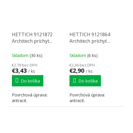
HETTICH 9121872
HETTICH 9121864
Architech príchyt
Architech príchyt
chrbta 282 P antracit
chrbta 250 VP3
antracit
Skladom
(30 ks)
Skladom
(6 ks)
€2,79 bez DPH
€2,36 bez DPH
€3,43
€2,90
/ ks
/ ks
Do košíka
Do košíka
Povrchová úprava:
Povrchová úprava:
antracit.
antracit.