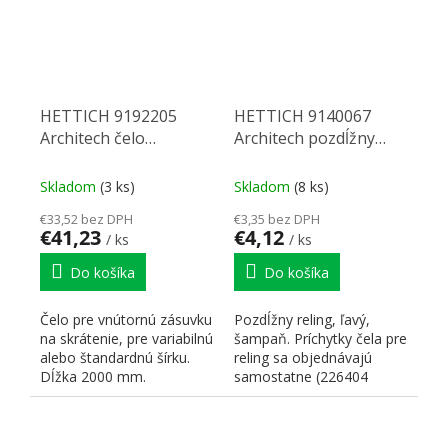
HETTICH 9192205
HETTICH 9140067
Architech čelo
Architech pozdĺžny
vnutorná zásuvka
reling 500 Ľ šampaň
2000/94 antracit
Skladom
(3 ks)
Skladom
(8 ks)
€33,52 bez DPH
€3,35 bez DPH
€41,23
€4,12
/ ks
/ ks
Do košíka
Do košíka
Čelo pre vnútornú zásuvku
Pozdĺžny reling, ľavý,
na skrátenie, pre variabilnú
šampaň. Príchytky čela pre
alebo štandardnú šírku.
reling sa objednávajú
Dĺžka 2000 mm.
samostatne (226404
Povrchová úprava:...
príchytka na skrutku na...