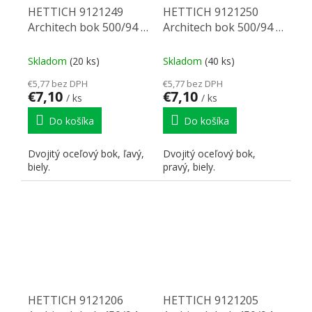
HETTICH 9121249
HETTICH 9121250
Architech bok 500/94 L
Architech bok 500/94 P
biely
biely
Skladom
(20 ks)
Skladom
(40 ks)
€5,77 bez DPH
€5,77 bez DPH
€7,10
€7,10
/ ks
/ ks
Do košíka
Do košíka
Dvojitý oceľový bok, ľavý,
Dvojitý oceľový bok,
biely.
pravý, biely.
HETTICH 9121206
HETTICH 9121205