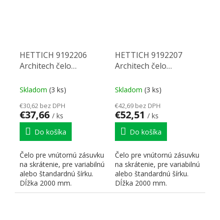
HETTICH 9192206
HETTICH 9192207
Architech čelo
Architech čelo
vnutorná zásuvka
vnutorná zásuvka
2000/94 biela
2000/94 šampaň
Skladom
(3 ks)
Skladom
(3 ks)
€30,62 bez DPH
€42,69 bez DPH
€37,66
€52,51
/ ks
/ ks
Do košíka
Do košíka
Čelo pre vnútornú zásuvku
Čelo pre vnútornú zásuvku
na skrátenie, pre variabilnú
na skrátenie, pre variabilnú
alebo štandardnú šírku.
alebo štandardnú šírku.
Dĺžka 2000 mm.
Dĺžka 2000 mm.
Povrchová úprava:...
Povrchová úprava:...