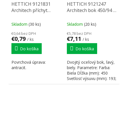
HETTICH 9121831
HETTICH 9121247
Architech příchyt
Architech bok 450/94 L
chrbta ta 94 L antracit
biely
Skladom
(30 ks)
Skladom
(20 ks)
€0,64 bez DPH
€5,78 bez DPH
€0,79
€7,11
/ ks
/ ks
Do košíka
Do košíka
Povrchová úprava:
Dvojitý oceľový bok, ľavý,
antracit.
biely. Parametre: Farba:
Biela Dĺžka (mm): 450
Svetlosť výsuvu (mm): 193;
137; 282