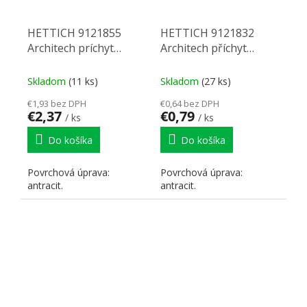
HETTICH 9121855
HETTICH 9121832
Architech príchyt
Architech příchyt
chrbta 218 VP3
chrbta ta 94 P antracit
antracit
Skladom
(11 ks)
Skladom
(27 ks)
€1,93 bez DPH
€0,64 bez DPH
€2,37
€0,79
/ ks
/ ks
Do košíka
Do košíka
Povrchová úprava:
Povrchová úprava:
antracit.
antracit.