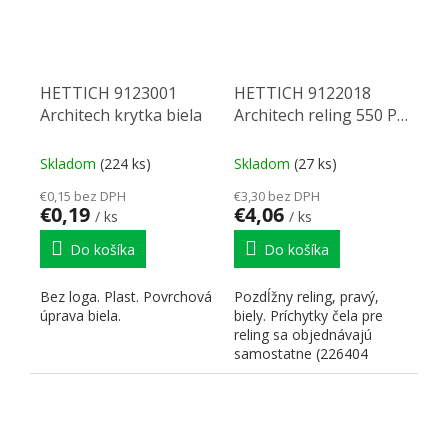
HETTICH 9123001
HETTICH 9122018
Architech krytka biela
Architech reling 550 P
biely
Skladom
(224 ks)
Skladom
(27 ks)
€0,15 bez DPH
€3,30 bez DPH
€0,19
€4,06
/ ks
/ ks
Do košíka
Do košíka
Bez loga. Plast. Povrchová
Pozdĺžny reling, pravý,
úprava biela.
biely. Príchytky čela pre
reling sa objednávajú
samostatne (226404
príchytka na skrutku na...