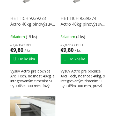
HETTICH 9239273
HETTICH 9239274
Actro 40kg plnovýsuv
Actro 40kg plnovýsuv
300mm tl18mm silent
300mm tl18mm silent
system ľavý
system pravý
Skladom
(15 ks)
Skladom
(4 ks)
€7,97 bez DPH
€7,97 bez DPH
€9,80
€9,80
/ ks
/ ks
Do košíka
Do košíka
Výsuv Actro pre bočnice
Výsuv Actro pre bočnice
Arci Tech, nosnosť 40kg, s
Arci Tech, nosnosť 40kg, s
integrovaným tlmením Si
integrovaným tlmením Si
Sy. Dĺžka 300 mm, ľavý.
Sy. Dĺžka 300 mm, pravý.
Možno kombinovať s...
Možno kombinovať...