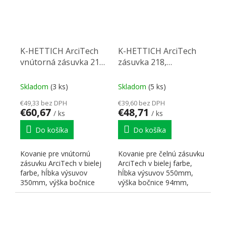
K-HETTICH ArciTech
K-HETTICH ArciTech
vnútorná zásuvka 218,
zásuvka 218,
350mm/40kg, biela,
550mm/40kg, biela,
SiSy
SiSy
Skladom
(3 ks)
Skladom
(5 ks)
€49,33 bez DPH
€39,60 bez DPH
€60,67
€48,71
/ ks
/ ks
Do košíka
Do košíka
Kovanie pre vnútornú
Kovanie pre čelnú zásuvku
zásuvku ArciTech v bielej
ArciTech v bielej farbe,
farbe, hĺbka výsuvov
hĺbka výsuvov 550mm,
350mm, výška bočnice
výška bočnice 94mm,
94mm, celková výška
celková výška 218mm,...
218mm,...