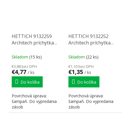
HETTICH 9132259
HETTICH 9132252
Architech príchytka
Architech príchytka
chrbta TA218 VP3
chrbta TA 94 VP3
šampaň P
šampaň Ľ
Skladom
(15 ks)
Skladom
(22 ks)
€3,88 bez DPH
€1,10 bez DPH
€4,77
€1,35
/ ks
/ ks
Do košíka
Do košíka
Povrchová úprava:
Povrchová úprava:
šampaň. Do vypredania
šampaň. Do vypredania
zásob
zásob