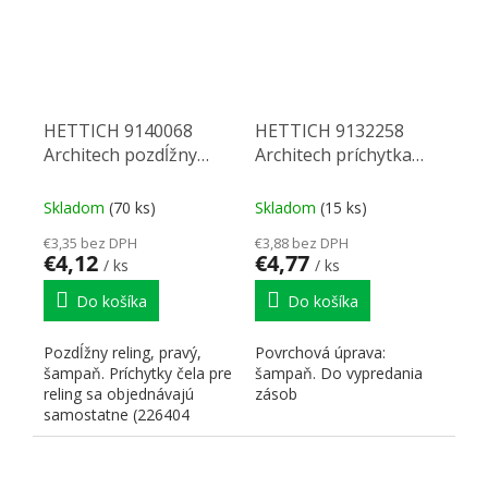
HETTICH 9140068
HETTICH 9132258
Architech pozdĺžny
Architech príchytka
reling 500 P šampaň
chrbta TA218 VP3
šampaň Ľ
Skladom
(70 ks)
Skladom
(15 ks)
€3,35 bez DPH
€3,88 bez DPH
€4,12
€4,77
/ ks
/ ks
Do košíka
Do košíka
Pozdĺžny reling, pravý,
Povrchová úprava:
šampaň. Príchytky čela pre
šampaň. Do vypredania
reling sa objednávajú
zásob
samostatne (226404
príchytka na skrutku na...