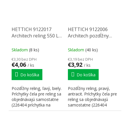
HETTICH 9122017
HETTICH 9122006
Architech reling 550 L
Architech pozdĺžny
biely
reling P 500 antracit
Skladom
(8 ks)
Skladom
(40 ks)
€3,30 bez DPH
€3,19 bez DPH
€4,06
€3,92
/ ks
/ ks
Do košíka
Do košíka
Pozdĺžny reling, ľavý, biely.
Pozdĺžny reling, pravý,
Príchytky čela pre reling sa
antracit. Príchytky čela pre
objednávajú samostatne
reling sa objednávajú
(226404 príchytka na
samostatne (226404
skrutku na...
príchytka na skrutku na...