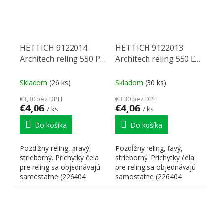
HETTICH 9122014
HETTICH 9122013
Architech reling 550 P
Architech reling 550 Ľ
strieborná
strieborná
Skladom
(26 ks)
Skladom
(30 ks)
€3,30 bez DPH
€3,30 bez DPH
€4,06
€4,06
/ ks
/ ks
Do košíka
Do košíka
Pozdĺžny reling, pravý,
Pozdĺžny reling, ľavý,
strieborný. Príchytky čela
strieborný. Príchytky čela
pre reling sa objednávajú
pre reling sa objednávajú
samostatne (226404
samostatne (226404
príchytka na skrutku...
príchytka na skrutku...