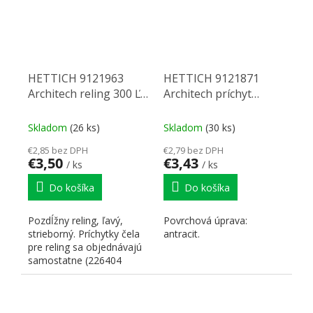
HETTICH 9121963
HETTICH 9121871
Architech reling 300 Ľ
Architech príchyt
strieborná
chrbta 282 Ľ antracit
Skladom
(26 ks)
Skladom
(30 ks)
€2,85 bez DPH
€2,79 bez DPH
€3,50
€3,43
/ ks
/ ks
Do košíka
Do košíka
Pozdĺžny reling, ľavý,
Povrchová úprava:
strieborný. Príchytky čela
antracit.
pre reling sa objednávajú
samostatne (226404
príchytka na skrutku...