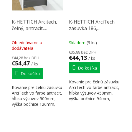
K-HETTICH Arcitech,
K-HETTICH ArciTech
čelný, antracit,
zásuvka 186,
500/126/250, 40kg,
450mm/40kg, antracit,
SiSy
SiSy
Objednávame u
Skladom
(3 ks)
dodávateľa
€35,88 bez DPH
€44,13
€44,28 bez DPH
/ ks
€54,47
/ ks
Do košíka
Do košíka
Kovanie pre čelnú zásuvku
Kovanie pre čelnú zásuvku
ArciTech vo farbe antracit,
ArciTech vo farbe antracit,
hĺbka výsuvov 450mm,
hĺbka výsuvov 500mm,
výška bočnice 94mm,
výška bočnice 126mm,
celková výška 186mm,...
celková výška 250mm,...