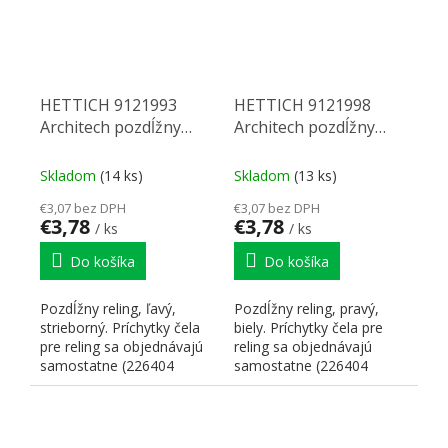
HETTICH 9121993
HETTICH 9121998
Architech pozdĺžny
Architech pozdĺžny
reling 450 Ľ strieborná
reling 450 P biely
Skladom
(14 ks)
Skladom
(13 ks)
€3,07 bez DPH
€3,07 bez DPH
€3,78
€3,78
/ ks
/ ks
Do košíka
Do košíka
Pozdĺžny reling, ľavý,
Pozdĺžny reling, pravý,
strieborný. Príchytky čela
biely. Príchytky čela pre
pre reling sa objednávajú
reling sa objednávajú
samostatne (226404
samostatne (226404
príchytka na skrutku...
príchytka na skrutku na...