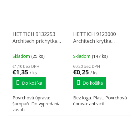
HETTICH 9132253
HETTICH 9123000
Architech príchytka
Architech krytka
chrbta TA 94 VP3
antracit
šampaň P
Skladom
(25 ks)
Skladom
(147 ks)
€1,10 bez DPH
€0,20 bez DPH
€1,35
€0,25
/ ks
/ ks
Do košíka
Do košíka
Povrchová úprava:
Bez loga. Plast. Povrchová
šampaň. Do vypredania
úprava: antracit.
zásob