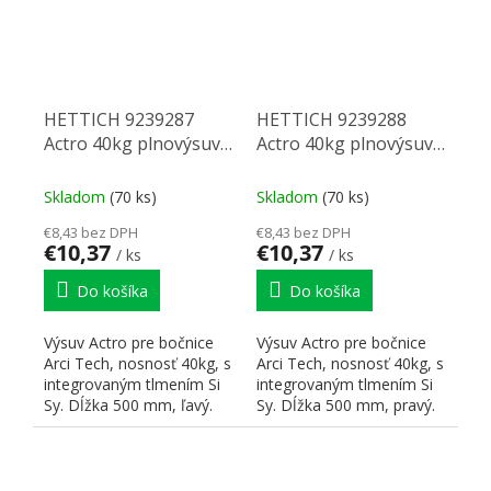
HETTICH 9239287
HETTICH 9239288
Actro 40kg plnovýsuv
Actro 40kg plnovýsuv
500mm tl18mm silent
500mm tl18mm silent
system ľavý
system pravý
Skladom
(70 ks)
Skladom
(70 ks)
€8,43 bez DPH
€8,43 bez DPH
€10,37
€10,37
/ ks
/ ks
Do košíka
Do košíka
Výsuv Actro pre bočnice
Výsuv Actro pre bočnice
Arci Tech, nosnosť 40kg, s
Arci Tech, nosnosť 40kg, s
integrovaným tlmením Si
integrovaným tlmením Si
Sy. Dĺžka 500 mm, ľavý.
Sy. Dĺžka 500 mm, pravý.
Možno kombinovať s...
Možno kombinovať...