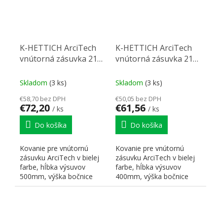
K-HETTICH ArciTech
K-HETTICH ArciTech
vnútorná zásuvka 218,
vnútorná zásuvka 218,
500mm/60kg, biela,
400mm/40kg, biela,
SiSy
SiSy
Skladom
(3 ks)
Skladom
(3 ks)
€58,70 bez DPH
€50,05 bez DPH
€72,20
€61,56
/ ks
/ ks
Do košíka
Do košíka
Kovanie pre vnútornú
Kovanie pre vnútornú
zásuvku ArciTech v bielej
zásuvku ArciTech v bielej
farbe, hĺbka výsuvov
farbe, hĺbka výsuvov
500mm, výška bočnice
400mm, výška bočnice
94mm, celková výška
94mm, celková výška
218mm,...
218mm,...