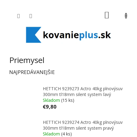
Prejsť na obsah
NÁKUPNÝ
Priemysel
NAJPREDÁVANEJŠIE
HETTICH 9239273 Actro 40kg plnovýsuv
300mm tl18mm silent system ľavý
Skladom
(15 ks)
€9,80
HETTICH 9239274 Actro 40kg plnovýsuv
300mm tl18mm silent system pravý
Skladom
(4 ks)