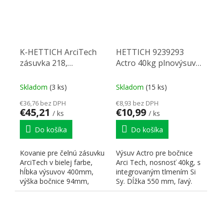
K-HETTICH ArciTech
HETTICH 9239293
zásuvka 218,
Actro 40kg plnovýsuv
400mm/40kg, biela,
550mm tl18mm silent
SiSy
system ľavý
Skladom
(3 ks)
Skladom
(15 ks)
€36,76 bez DPH
€8,93 bez DPH
€45,21
€10,99
/ ks
/ ks
Do košíka
Do košíka
Kovanie pre čelnú zásuvku
Výsuv Actro pre bočnice
ArciTech v bielej farbe,
Arci Tech, nosnosť 40kg, s
hĺbka výsuvov 400mm,
integrovaným tlmením Si
výška bočnice 94mm,
Sy. Dĺžka 550 mm, ľavý.
celková výška 218mm,...
Možno kombinovať s...