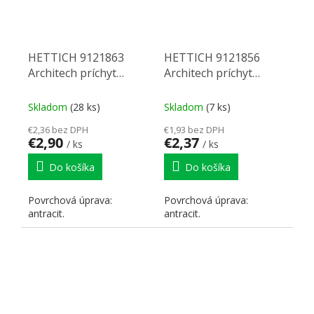
HETTICH 9121863
HETTICH 9121856
Architech príchyt
Architech príchyt
chrbta 250 VP3
chrbta 218 VP3
antracit
antracit
Skladom
(28 ks)
Skladom
(7 ks)
€2,36 bez DPH
€1,93 bez DPH
€2,90
€2,37
/ ks
/ ks
Do košíka
Do košíka
Povrchová úprava:
Povrchová úprava:
antracit.
antracit.