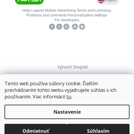
Vytvoril Shoptet
Tento web používa súbory cookie. Ďalším
Copyright 2026
kovanieplus
. Všetky práva vyhradené.
prechádzaním tohto webu vyjadrujete súhlas s ich
používaním. Viac informácií
tu
.
Doprava zadarmo
pre balíkové zásielky v hodnote
nad
120 EUR*
.
Nastavenie
Viac informácií o doprave a platbe.
Balíky zasielame už od
4 EUR
.
ZRÝCHĽUJEME.
Odmietnuť
Súhlasím