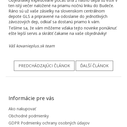
Objednávky expedované počas dňa z nášho depa sú ešte v
ten istý večer naložené na priamu nočnú linku do Budeče.
Ráno sú už vaše zásielky na slovenskom centrálnom
depote GLS a pripravené na odoslanie do jednotlivých
závozových dep, odkiaľ sa dostanú priamo k vám.
Tešíme sa, že vám môžeme vďaka tejto novinke ponúknuť
ešte lepší servis a skrátiť čakanie na vaše objednávky!
Váš kovanieplus.sk team
PREDCHÁDZAJÚCI ČLÁNOK
ĎALŠÍ ČLÁNOK
ZÁPÄTIE
Informácie pre vás
Ako nakupovať
Obchodné podmienky
GDPR Podmienky ochrany osobných údajov