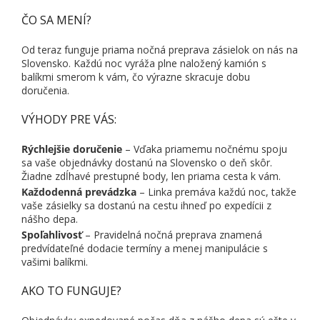
ČO SA MENÍ?
Od teraz funguje priama nočná preprava zásielok on nás na
Slovensko. Každú noc vyráža plne naložený kamión s
balíkmi smerom k vám, čo výrazne skracuje dobu
doručenia.
VÝHODY PRE VÁS:
Rýchlejšie doručenie
– Vďaka priamemu nočnému spoju
sa vaše objednávky dostanú na Slovensko o deň skôr.
Žiadne zdĺhavé prestupné body, len priama cesta k vám.
Každodenná prevádzka
– Linka premáva každú noc, takže
vaše zásielky sa dostanú na cestu ihneď po expedícii z
nášho depa.
Spoľahlivosť
– Pravidelná nočná preprava znamená
predvídateľné dodacie termíny a menej manipulácie s
vašimi balíkmi.
AKO TO FUNGUJE?