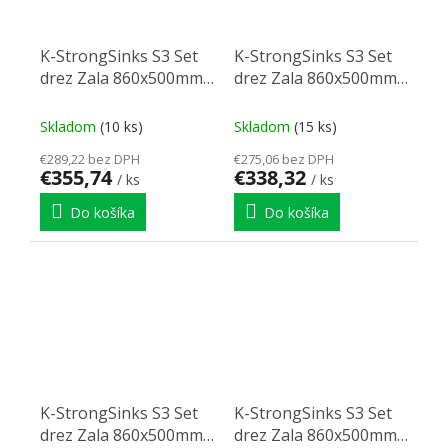
K-StrongSinks S3 Set
K-StrongSinks S3 Set
drez Zala 860x500mm
drez Zala 860x500mm
granit biela + Batéria
granit béžová +
Loira čierna
Batéria Garonne
Skladom
(10 ks)
Skladom
(15 ks)
čierna
€289,22 bez DPH
€275,06 bez DPH
€355,74
€338,32
/ ks
/ ks
Do košíka
Do košíka
K-StrongSinks S3 Set
K-StrongSinks S3 Set
drez Zala 860x500mm
drez Zala 860x500mm