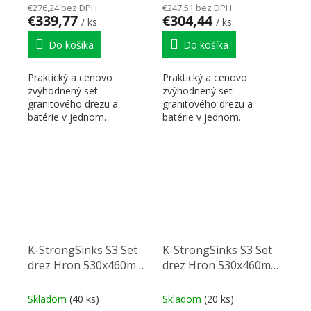
€276,24 bez DPH
€247,51 bez DPH
€339,77
€304,44
/ ks
/ ks
Do košíka
Do košíka
Praktický a cenovo
Praktický a cenovo
zvýhodnený set
zvýhodnený set
granitového drezu a
granitového drezu a
batérie v jednom.
batérie v jednom.
K-StrongSinks S3 Set
K-StrongSinks S3 Set
drez Hron 530x460mm
drez Hron 530x460mm
granit čierna + Batéria
granit čierna + Batéria
Garonne chróm
Rhona chróm
Skladom
(40 ks)
Skladom
(20 ks)