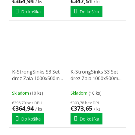
€364,94
€347,51
/ ks
/ ks
Do košíka
Do košíka
K-StrongSinks S3 Set
K-StrongSinks S3 Set
drez Zala 1000x500mm
drez Zala 1000x500mm
granit biela + Batéria
granit biela + Batéria
Loira čierna
Ipoly čierna
Skladom
(10 ks)
Skladom
(10 ks)
€296,70 bez DPH
€303,78 bez DPH
€364,94
€373,65
/ ks
/ ks
Do košíka
Do košíka