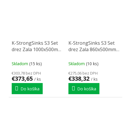
K-StrongSinks S3 Set
K-StrongSinks S3 Set
drez Zala 1000x500mm
drez Zala 860x500mm
granit šedá + Batéria
granit biela + Batéria
Ipoly čierna
Garonne čierna
Skladom
(15 ks)
Skladom
(10 ks)
€303,78 bez DPH
€275,06 bez DPH
€373,65
€338,32
/ ks
/ ks
Do košíka
Do košíka