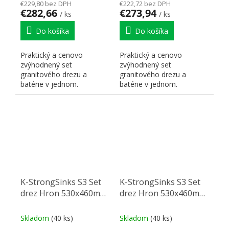
€229,80 bez DPH
€222,72 bez DPH
€282,66
€273,94
/ ks
/ ks
Do košíka
Do košíka
Praktický a cenovo
Praktický a cenovo
zvýhodnený set
zvýhodnený set
granitového drezu a
granitového drezu a
batérie v jednom.
batérie v jednom.
K-StrongSinks S3 Set
K-StrongSinks S3 Set
drez Hron 530x460mm
drez Hron 530x460mm
granit čierna + Batéria
granit čierna + Batéria
Ipoly čierna
Stréva chróm
Skladom
(40 ks)
Skladom
(40 ks)