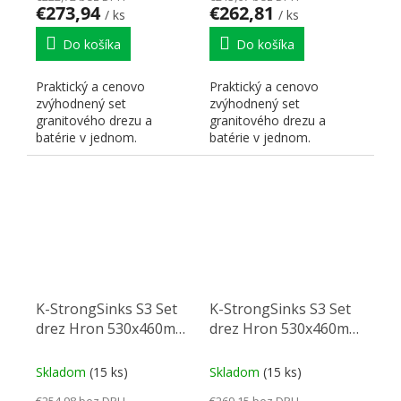
€273,94
€262,81
/ ks
/ ks
Do košíka
Do košíka
Praktický a cenovo
Praktický a cenovo
zvýhodnený set
zvýhodnený set
granitového drezu a
granitového drezu a
batérie v jednom.
batérie v jednom.
K-StrongSinks S3 Set
K-StrongSinks S3 Set
drez Hron 530x460mm
drez Hron 530x460mm
granit šedá + Batéria
granit šedá + Batéria
Garonne čierna
Loira čierna
Skladom
(15 ks)
Skladom
(15 ks)
€254,98 bez DPH
€269,15 bez DPH