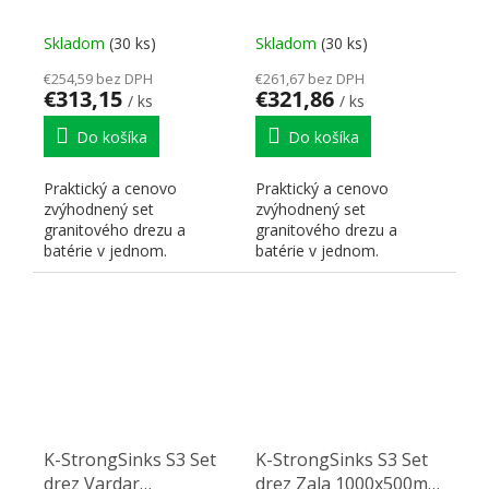
granit čierna + Batéria
granit čierna + Batéria
Loira čierna
Ipoly čierna
Skladom
(30 ks)
Skladom
(30 ks)
€254,59 bez DPH
€261,67 bez DPH
€313,15
€321,86
/ ks
/ ks
Do košíka
Do košíka
Praktický a cenovo
Praktický a cenovo
zvýhodnený set
zvýhodnený set
granitového drezu a
granitového drezu a
batérie v jednom.
batérie v jednom.
K-StrongSinks S3 Set
K-StrongSinks S3 Set
drez Vardar
drez Zala 1000x500mm