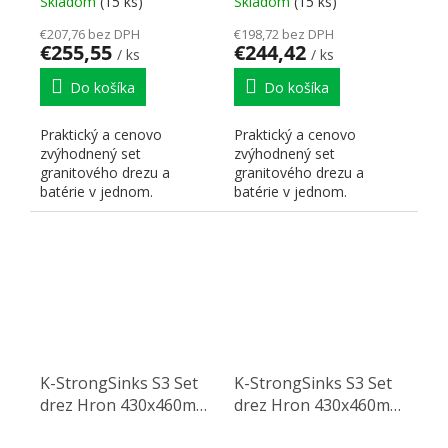
Skladom
(15 ks)
Skladom
(15 ks)
€207,76 bez DPH
€198,72 bez DPH
€255,55
€244,42
/ ks
/ ks
Do košíka
Do košíka
Praktický a cenovo
Praktický a cenovo
zvýhodnený set
zvýhodnený set
granitového drezu a
granitového drezu a
batérie v jednom.
batérie v jednom.
K-StrongSinks S3 Set
K-StrongSinks S3 Set
drez Hron 430x460mm
drez Hron 430x460mm
granit béžová +
granit béžová +