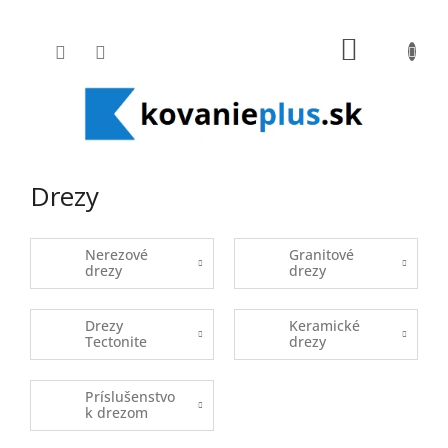
Prejsť na obsah
NÁKUPNÝ
Drezy
Nerezové
Granitové
drezy
drezy
Drezy
Keramické
Tectonite
drezy
Príslušenstvo
k drezom