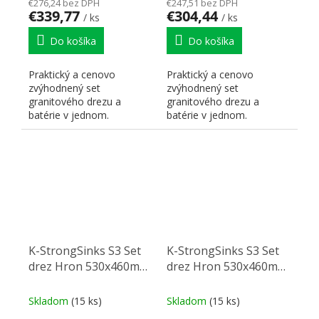
€276,24 bez DPH
€247,51 bez DPH
€339,77
€304,44
/ ks
/ ks
Do košíka
Do košíka
Praktický a cenovo
Praktický a cenovo
zvýhodnený set
zvýhodnený set
granitového drezu a
granitového drezu a
batérie v jednom.
batérie v jednom.
K-StrongSinks S3 Set
K-StrongSinks S3 Set
drez Hron 530x460mm
drez Hron 530x460mm
granit šedá + Batéria
granit šedá + Batéria
Garonne chróm
Rhona chróm
Skladom
(15 ks)
Skladom
(15 ks)