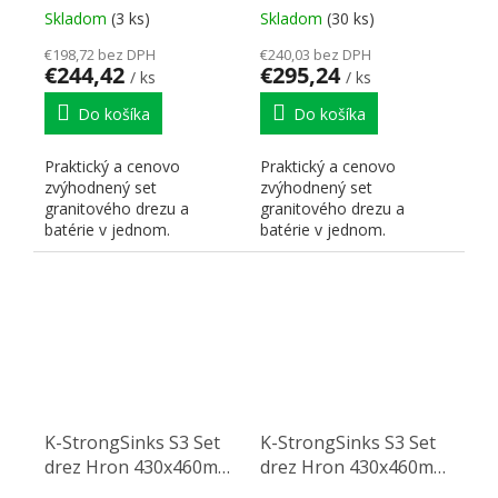
Batéria Seina chróm
Garonne čierna
Skladom
(3 ks)
Skladom
(30 ks)
€198,72 bez DPH
€240,03 bez DPH
€244,42
€295,24
/ ks
/ ks
Do košíka
Do košíka
Praktický a cenovo
Praktický a cenovo
zvýhodnený set
zvýhodnený set
granitového drezu a
granitového drezu a
batérie v jednom.
batérie v jednom.
K-StrongSinks S3 Set
K-StrongSinks S3 Set
drez Hron 430x460mm
drez Hron 430x460mm
granit šedá + Batéria
granit šedá + Batéria