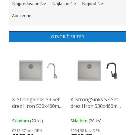
Najpredávanejšie
Najlacnejšie
Najdrahšie
Abecedne
OTVORIŤ FILTER
VÝPIS PRODUKTOV
K-StrongSinks S3 Set
K-StrongSinks S3 Set
drez Hron 530x460mm
drez Hron 530x460mm
granit biela + Batéria
granit biela + Batéria
Seina chróm
Garonne čierna
Skladom
(20 ks)
Skladom
(20 ks)
€213,67 bez DPH
€254,98 bez DPH