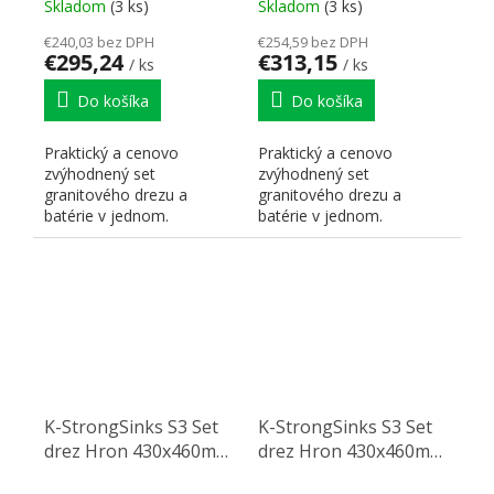
Batéria Garonne
Batéria Loira čierna
Skladom
(3 ks)
Skladom
(3 ks)
čierna
€240,03 bez DPH
€254,59 bez DPH
€295,24
€313,15
/ ks
/ ks
Do košíka
Do košíka
Praktický a cenovo
Praktický a cenovo
zvýhodnený set
zvýhodnený set
granitového drezu a
granitového drezu a
batérie v jednom.
batérie v jednom.
K-StrongSinks S3 Set
K-StrongSinks S3 Set
drez Hron 430x460mm
drez Hron 430x460mm
granit béžová +
granit béžová +