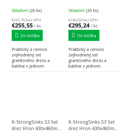
granit čierna + Batéria
granit čierna + Batéria
Rhona chróm
Garonne čierna
Skladom
(20 ks)
Skladom
(30 ks)
€207,76 bez DPH
€240,03 bez DPH
€255,55
€295,24
/ ks
/ ks
Do košíka
Do košíka
Praktický a cenovo
Praktický a cenovo
zvýhodnený set
zvýhodnený set
granitového drezu a
granitového drezu a
batérie v jednom.
batérie v jednom.
K-StrongSinks S3 Set
K-StrongSinks S3 Set
drez Hron 430x460mm
drez Hron 430x460mm