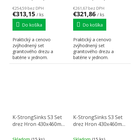
€254,59 bez DPH
€261,67 bez DPH
€313,15
€321,86
/ ks
/ ks
Do košíka
Do košíka
Praktický a cenovo
Praktický a cenovo
zvýhodnený set
zvýhodnený set
granitového drezu a
granitového drezu a
batérie v jednom.
batérie v jednom.
K-StrongSinks S3 Set
K-StrongSinks S3 Set
drez Hron 430x460mm
drez Hron 430x460mm
granit biela + Batéria
granit biela + Batéria
Stréva chróm
Garonne chróm
Skladom
(15 ks)
Skladom
(15 ks)