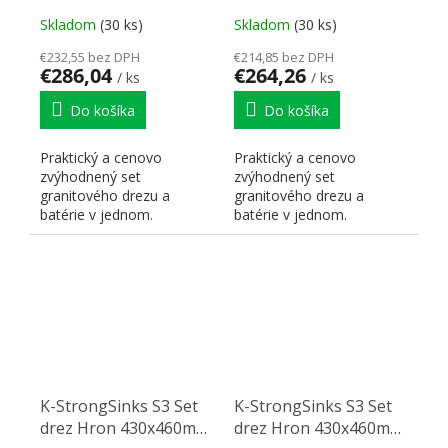
Stréva chróm
Garonne chróm
Skladom
(30 ks)
Skladom
(30 ks)
€232,55 bez DPH
€214,85 bez DPH
€286,04
€264,26
/ ks
/ ks
Do košíka
Do košíka
Praktický a cenovo
Praktický a cenovo
zvýhodnený set
zvýhodnený set
granitového drezu a
granitového drezu a
batérie v jednom.
batérie v jednom.
K-StrongSinks S3 Set
K-StrongSinks S3 Set
drez Hron 430x460mm
drez Hron 430x460mm