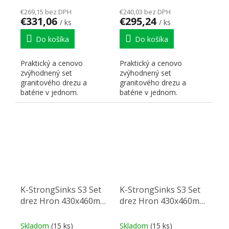
€269,15 bez DPH
€240,03 bez DPH
€331,06
€295,24
/ ks
/ ks
Do košíka
Do košíka
Praktický a cenovo
Praktický a cenovo
zvýhodnený set
zvýhodnený set
granitového drezu a
granitového drezu a
batérie v jednom.
batérie v jednom.
K-StrongSinks S3 Set
K-StrongSinks S3 Set
drez Hron 430x460mm
drez Hron 430x460mm
granit biela + Batéria
granit biela + Batéria
Loira čierna
Ipoly čierna
Skladom
(15 ks)
Skladom
(15 ks)