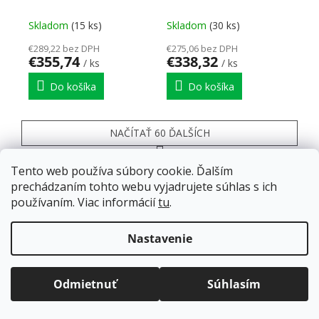
granit béžová +
granit šedá + Batéria
Batéria Loira čierna
Garonne čierna
Skladom
(15 ks)
Skladom
(30 ks)
€289,22 bez DPH
€275,06 bez DPH
€355,74
€338,32
/ ks
/ ks
Do košíka
Do košíka
NAČÍTAŤ 60 ĎALŠÍCH
Stránkovanie
1
4
Ovládacie prvky výpisu
Tento web používa súbory cookie. Ďalším
189
položiek celkom
prechádzaním tohto webu vyjadrujete súhlas s ich
HORE
používaním. Viac informácií
tu
.
Doprava zadarmo
pre balíkové zásielky v hodnote
nad
120 EUR*
.
Nastavenie
Široký sortiment
Viac informácií o doprave a platbe.
veľký výber nábytkového kovania na jednom
Balíky zasielame už od
4 EUR
.
mieste
ZRÝCHĽUJEME.
Odmietnuť
Súhlasím
Rýchle odoslanie tovaru