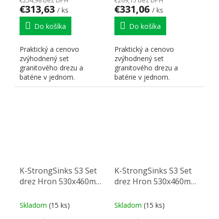
€313,63
€331,06
/ ks
/ ks
Do košíka
Do košíka
Praktický a cenovo
Praktický a cenovo
zvýhodnený set
zvýhodnený set
granitového drezu a
granitového drezu a
batérie v jednom.
batérie v jednom.
K-StrongSinks S3 Set
K-StrongSinks S3 Set
drez Hron 530x460mm
drez Hron 530x460mm
granit šedá + Batéria
granit šedá + Batéria
Ipoly čierna
Stréva chróm
Skladom
(15 ks)
Skladom
(15 ks)