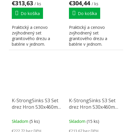
€313,63
€304,44
/ ks
/ ks
Do košíka
Do košíka
Praktický a cenovo
Praktický a cenovo
zvýhodnený set
zvýhodnený set
granitového drezu a
granitového drezu a
batérie v jednom.
batérie v jednom.
K-StrongSinks S3 Set
K-StrongSinks S3 Set
drez Hron 530x460mm
drez Hron 530x460mm
granit béžová +
granit šedá + Batéria
Batéria Rhona chróm
Seina chróm
Skladom
(5 ks)
Skladom
(15 ks)
€222,72 bez DPH
€213,67 bez DPH