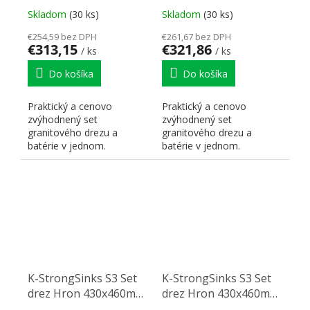
Loira čierna
Ipoly čierna
Skladom
(30 ks)
Skladom
(30 ks)
€254,59 bez DPH
€261,67 bez DPH
€313,15
€321,86
/ ks
/ ks
Do košíka
Do košíka
Praktický a cenovo
Praktický a cenovo
zvýhodnený set
zvýhodnený set
granitového drezu a
granitového drezu a
batérie v jednom.
batérie v jednom.
K-StrongSinks S3 Set
K-StrongSinks S3 Set
drez Hron 430x460mm
drez Hron 430x460mm
granit šedá + Batéria
granit šedá + Batéria