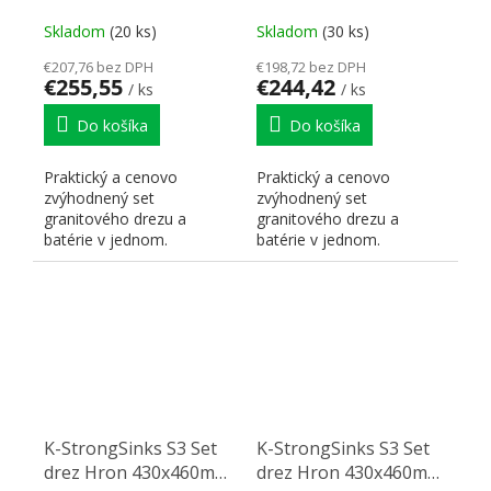
granit šedá + Batéria
granit šedá + Batéria
Rhona chróm
Seina chróm
Skladom
(20 ks)
Skladom
(30 ks)
€207,76 bez DPH
€198,72 bez DPH
€255,55
€244,42
/ ks
/ ks
Do košíka
Do košíka
Praktický a cenovo
Praktický a cenovo
zvýhodnený set
zvýhodnený set
granitového drezu a
granitového drezu a
batérie v jednom.
batérie v jednom.
K-StrongSinks S3 Set
K-StrongSinks S3 Set
drez Hron 430x460mm
drez Hron 430x460mm