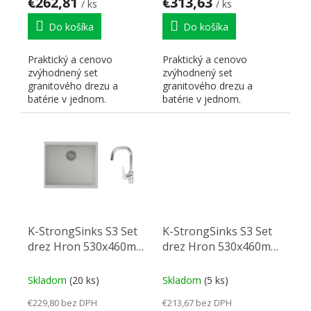
€262,81
€313,63
/ ks
/ ks
Do košíka
Do košíka
Praktický a cenovo
Praktický a cenovo
zvýhodnený set
zvýhodnený set
granitového drezu a
granitového drezu a
batérie v jednom.
batérie v jednom.
K-StrongSinks S3 Set
K-StrongSinks S3 Set
drez Hron 530x460mm
drez Hron 530x460mm
granit biela + Batéria
granit béžová +
Garonne chróm
Batéria Seina chróm
Skladom
(20 ks)
Skladom
(5 ks)
€229,80 bez DPH
€213,67 bez DPH