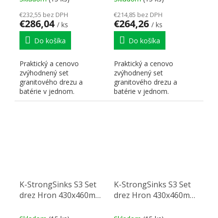
€232,55 bez DPH
€214,85 bez DPH
€286,04
€264,26
/ ks
/ ks
Do košíka
Do košíka
Praktický a cenovo
Praktický a cenovo
zvýhodnený set
zvýhodnený set
granitového drezu a
granitového drezu a
batérie v jednom.
batérie v jednom.
K-StrongSinks S3 Set
K-StrongSinks S3 Set
drez Hron 430x460mm
drez Hron 430x460mm
granit biela + Batéria
granit biela + Batéria
Rhona chróm
Seina chróm