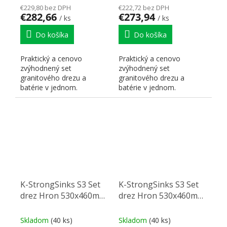
€229,80 bez DPH
€222,72 bez DPH
€282,66
€273,94
/ ks
/ ks
Do košíka
Do košíka
Praktický a cenovo
Praktický a cenovo
zvýhodnený set
zvýhodnený set
granitového drezu a
granitového drezu a
batérie v jednom.
batérie v jednom.
K-StrongSinks S3 Set
K-StrongSinks S3 Set
drez Hron 530x460mm
drez Hron 530x460mm
granit čierna + Batéria
granit čierna + Batéria
Seina chróm
Garonne čierna
Skladom
(40 ks)
Skladom
(40 ks)