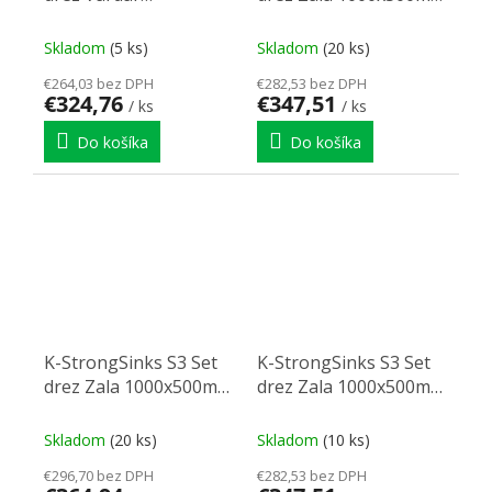
615x500mm granit
granit béžová + Bater.
béžová + Batéria Ipoly
Garonne čierna
Skladom
(5 ks)
Skladom
(20 ks)
čierna
€264,03 bez DPH
€282,53 bez DPH
€324,76
€347,51
/ ks
/ ks
Do košíka
Do košíka
K-StrongSinks S3 Set
K-StrongSinks S3 Set
drez Zala 1000x500mm
drez Zala 1000x500mm
granit béžová +
granit biela + Batéria
Batéria Loira čierna
Garonne čierna
Skladom
(20 ks)
Skladom
(10 ks)
€296,70 bez DPH
€282,53 bez DPH