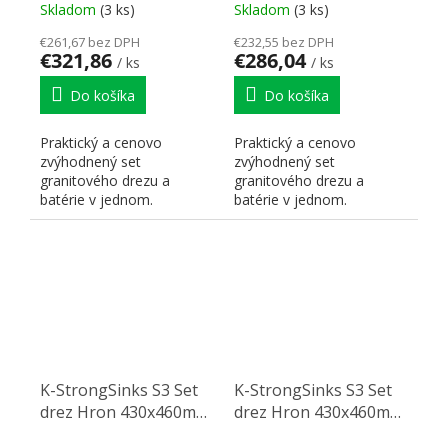
Batéria Ipoly čierna
Batéria Stréva chróm
Skladom
(3 ks)
Skladom
(3 ks)
€261,67 bez DPH
€232,55 bez DPH
€321,86
€286,04
/ ks
/ ks
Do košíka
Do košíka
Praktický a cenovo
Praktický a cenovo
zvýhodnený set
zvýhodnený set
granitového drezu a
granitového drezu a
batérie v jednom.
batérie v jednom.
K-StrongSinks S3 Set
K-StrongSinks S3 Set
drez Hron 430x460mm
drez Hron 430x460mm
granit béžová +
granit béžová +