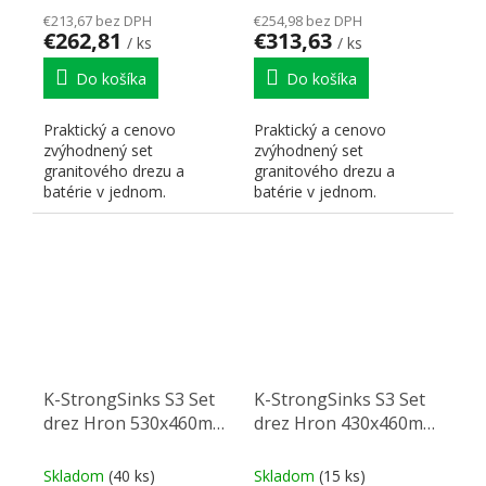
€213,67 bez DPH
€254,98 bez DPH
€262,81
€313,63
/ ks
/ ks
Do košíka
Do košíka
Praktický a cenovo
Praktický a cenovo
zvýhodnený set
zvýhodnený set
granitového drezu a
granitového drezu a
batérie v jednom.
batérie v jednom.
K-StrongSinks S3 Set
K-StrongSinks S3 Set
drez Hron 530x460mm
drez Hron 430x460mm
granit čierna + Batéria
granit biela + Batéria
Loira čierna
Garonne čierna
Skladom
(40 ks)
Skladom
(15 ks)