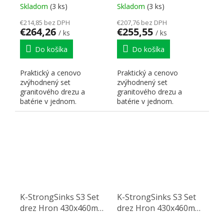
Batéria Garonne
Batéria Rhona chróm
Skladom
(3 ks)
Skladom
(3 ks)
chróm
€214,85 bez DPH
€207,76 bez DPH
€264,26
€255,55
/ ks
/ ks
Do košíka
Do košíka
Praktický a cenovo
Praktický a cenovo
zvýhodnený set
zvýhodnený set
granitového drezu a
granitového drezu a
batérie v jednom.
batérie v jednom.
K-StrongSinks S3 Set
K-StrongSinks S3 Set
drez Hron 430x460mm
drez Hron 430x460mm
granit béžová +
granit šedá + Batéria