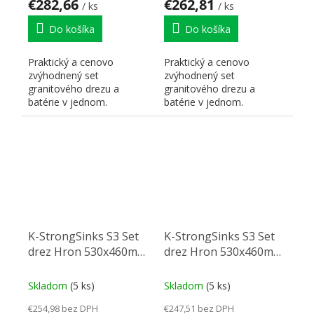
€282,66
€262,81
/ ks
/ ks
Do košíka
Do košíka
Praktický a cenovo
Praktický a cenovo
zvýhodnený set
zvýhodnený set
granitového drezu a
granitového drezu a
batérie v jednom.
batérie v jednom.
K-StrongSinks S3 Set
K-StrongSinks S3 Set
drez Hron 530x460mm
drez Hron 530x460mm
granit béžová +
granit béžová +
Batéria Garonne
Batéria Stréva chróm
Skladom
(5 ks)
Skladom
(5 ks)
čierna
€254,98 bez DPH
€247,51 bez DPH