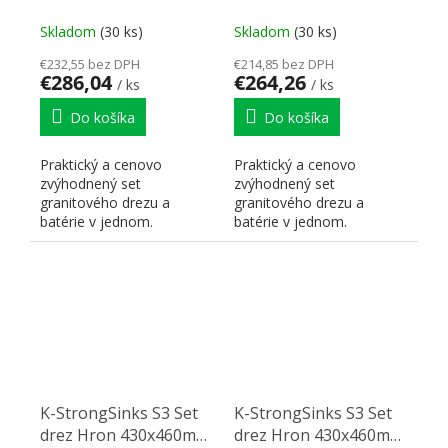
granit čierna + Batéria
granit čierna + Batéria
Stréva chróm
Garonne chróm
Skladom
(30 ks)
Skladom
(30 ks)
€232,55 bez DPH
€214,85 bez DPH
€286,04
€264,26
/ ks
/ ks
Do košíka
Do košíka
Praktický a cenovo
Praktický a cenovo
zvýhodnený set
zvýhodnený set
granitového drezu a
granitového drezu a
batérie v jednom.
batérie v jednom.
K-StrongSinks S3 Set
K-StrongSinks S3 Set
drez Hron 430x460mm
drez Hron 430x460mm