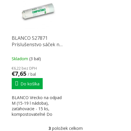
BLANCO 527871
Príslušenstvo sáček na
odpad M 15-19l
zatahovací 15ks
Skladom
(3 bal)
kompost
€6,22 bez DPH
€7,65
/ bal
Do košíka
BLANCO Vrecko na odpad
M (15-19 l nádoba),
zaťahovacie - 15 ks,
kompostovateľné Do
vypredania zásob
3
položiek celkom
Ovládacie prvky výpisu