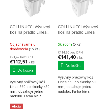
GOLLINUCCI Výsuvný
GOLLINUCCI Výsuvný
kôš na prádlo Linea
kôš na prádlo Linea
560 450mm bez výsuvů
560 500mm bez výsuvů
biela
biela
Objednávame u
Skladom
(5 ks)
dodávateľa
(15 ks)
€114,96 bez DPH
€141,40
€91,47 bez DPH
/ ks
€112,51
/ ks
Do košíka
Do košíka
Výsuvný práčovný kôš
Výsuvný práčovný kôš
Linea 560 do skrinky 500
Linea 560 do skrinky 450
mm, obsahuje jednu
mm, obsahuje jednu
nádobu. Farba biela.
nádobu. Farba biela.
Neobsahuje výsuvy,
Neobsahuje výsuvy,
vhodné pre...
vhodné pre...
Akcia