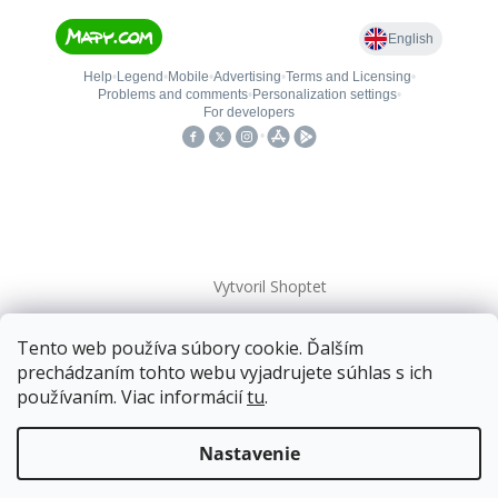
Vytvoril Shoptet
Tento web používa súbory cookie. Ďalším
Copyright 2026
kovanieplus
. Všetky práva vyhradené.
prechádzaním tohto webu vyjadrujete súhlas s ich
používaním. Viac informácií
tu
.
Doprava zadarmo
pre balíkové zásielky v hodnote
nad
120 EUR*
.
Nastavenie
Viac informácií o doprave a platbe.
Balíky zasielame už od
4 EUR
.