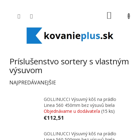
Prejsť na obsah
NÁKUPNÝ
Príslušenstvo sortery s vlastným
výsuvom
NAJPREDÁVANEJŠIE
GOLLINUCCI Výsuvný kôš na prádlo
Linea 560 450mm bez výsuvů biela
Objednávame u dodávateľa
(15 ks)
€112,51
GOLLINUCCI Výsuvný kôš na prádlo
Linea 560 500mm bez výsuvů biela