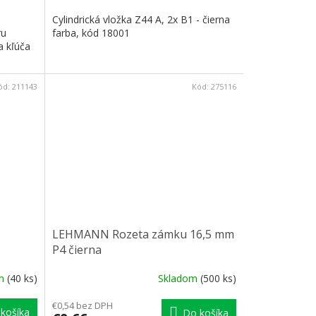
Cylindrická vložka Z44 A, 2x B1 - čierna
ru
farba, kód 18001
a kľúča
ód:
211143
Kód:
275116
LEHMANN Rozeta zámku 16,5 mm
P4 čierna
om
(40 ks)
Skladom
(500 ks)
€0,54 bez DPH
košíka
Do košíka