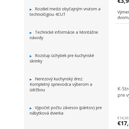
€3,
Rozdiel medzi obyčajným vrutom a
Výmen
technológiou 4CUT
dvoma
Technické informácie a Montážne
návody
Rozstup úchytiek pre kuchynské
skrinky
Nerezový kuchynský drez:
Kompletný sprievodca výberom a
K-St
údržbou
pre v
1200
Výpočet počtu závesov (pántov) pre
nábytková dvierka
€14,36
€17