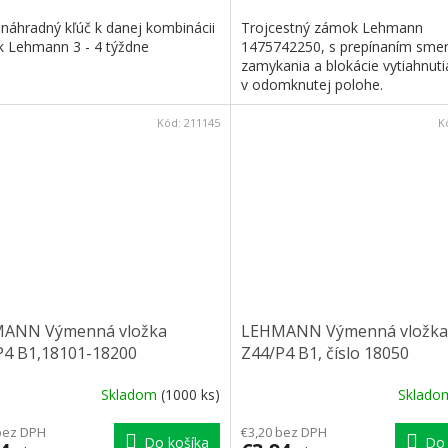
 náhradný kľúč k danej kombinácii
Trojcestný zámok Lehmann
ek Lehmann 3 - 4 týždne
1475742250, s prepínaním sme
zamykania a blokácie vytiahnuti
v odomknutej polohe.
Kód:
211145
K
ANN Výmenná vložka
LEHMANN Výmenná vložka
P4 B1,18101-18200
Z44/P4 B1, číslo 18050
Skladom
(1000 ks)
Sklad
bez DPH
€3,20 bez DPH
Do košíka
Do 