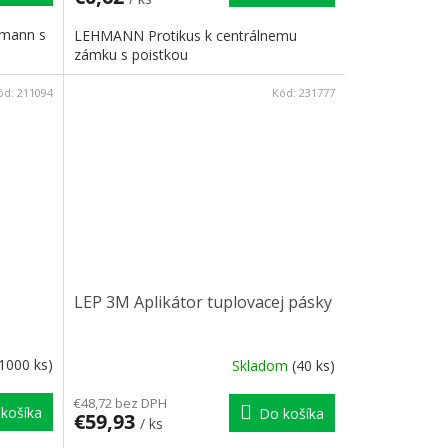
mann s
LEHMANN Protikus k centrálnemu
zámku s poistkou
ód:
211094
Kód:
231777
LEP 3M Aplikátor tuplovacej pásky
(1000 ks)
Skladom
(40 ks)
€48,72 bez DPH
košíka
Do košíka
€59,93
/ ks