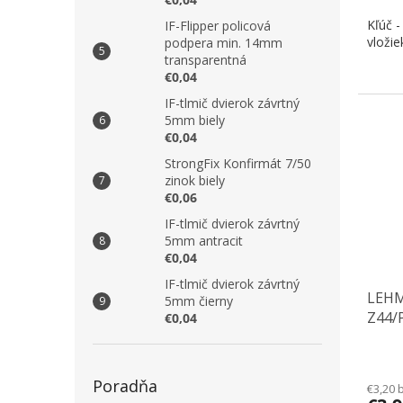
Kľúč -
IF-Flipper policová
vloži
podpera min. 14mm
transparentná
€0,04
IF-tlmič dvierok závrtný
5mm biely
€0,04
StrongFix Konfirmát 7/50
zinok biely
€0,06
IF-tlmič dvierok závrtný
5mm antracit
€0,04
IF-tlmič dvierok závrtný
LEHM
5mm čierny
Z44/
€0,04
Poradňa
€3,20 