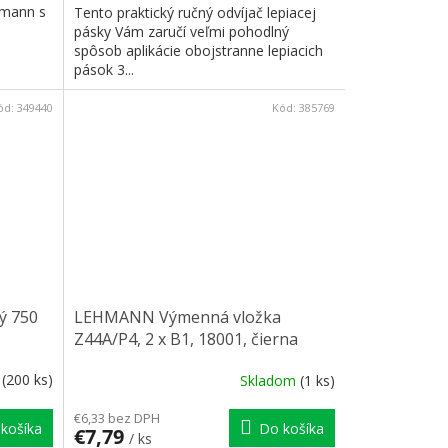
mann s
Tento praktický ručný odvíjač lepiacej
pásky Vám zaručí veľmi pohodlný
spôsob aplikácie obojstranne lepiacich
pások 3...
ód:
349440
Kód:
385769
ý 750
LEHMANN Výmenná vložka
Z44A/P4, 2 x B1, 18001, čierna
m
(200 ks)
Skladom
(1 ks)
€6,33 bez DPH
košíka
Do košíka
€7,79
/ ks