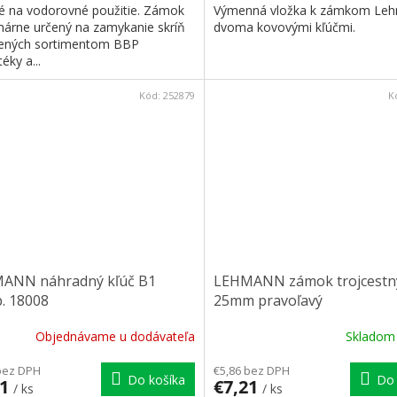
é na vodorovné použitie. Zámok
Výmenná vložka k zámkom Leh
imárne určený na zamykanie skríň
dvoma kovovými kľúčmi.
ených sortimentom BBP
téky a...
Kód:
252879
K
ANN náhradný kľúč B1
LEHMANN zámok trojcestn
. 18008
25mm pravoľavý
Objednávame u dodávateľa
Sklado
bez DPH
€5,86 bez DPH
Do košíka
Do 
31
€7,21
/ ks
/ ks