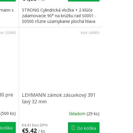
mann s
STRONG Cylindrická vložka + 2 kľúče
zalamovacie 90° na krúžku rad S0001 -
S0500 rôzne uzamykanie plochá hlava
ód:
122965
Kód:
L00005
0 pre
LEHMANN zámok zásuvkový 391
ľavý 32 mm
m
(500 ks)
Skladom
(29 ks)
€4,41 bez DPH
košíka
Do košíka
€5,42
/ ks