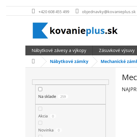
Prejsť na obsah
+420 608 455 499
objednavky@kovanieplus.sk
Nábytkové závesy a výkopy
Zásuvkové výsuvy
Domov
Nábytkové zámky
Mechanické zám
BOČNÝ PANEL
Mec
NAJPR
Na sklade
259
Akcia
0
Novinka
0