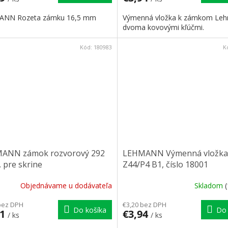
ANN Rozeta zámku 16,5 mm
Výmenná vložka k zámkom Leh
dvoma kovovými kľúčmi.
Kód:
180983
K
ANN zámok rozvorový 292
LEHMANN Výmenná vložka
. pre skrine
Z44/P4 B1, číslo 18001
Objednávame u dodávateľa
Skladom
bez DPH
€3,20 bez DPH
Do košíka
Do 
81
€3,94
/ ks
/ ks