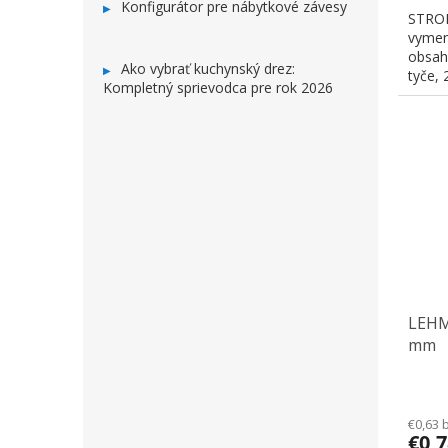
Konfigurátor pre nábytkové závesy
STRON
vymen
obsahu
Ako vybrať kuchynský drez:
tyče, 2
Kompletný sprievodca pre rok 2026
LEHM
mm
€0,63 
€0,