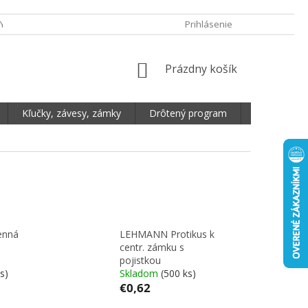
Y OCHRANY OSOBNÝCH ÚDAJOV
DOPRAVA A PLATBA
Prihlásenie
REKLAMA
NÁKUPNÝ KOŠÍK
Prázdny košík
Kľučky, závesy, zámky
Drôtený program
Plošné mate
enná
LEHMANN Protikus k
centr. zámku s
pojistkou
s)
Skladom
(500 ks)
€0,62