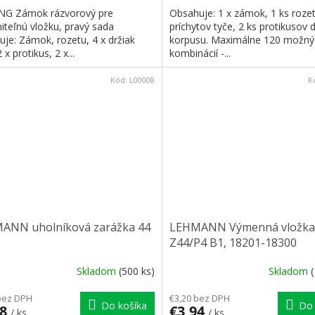
G Zámok rázvorový pre
Obsahuje: 1 x zámok, 1 ks rozet
iteľnú vložku, pravý sada
príchytov tyče, 2 ks protikusov 
je: Zámok, rozetu, 4 x držiak
korpusu. Maximálne 120 možný
 x protikus, 2 x...
kombinácií -...
Kód:
L00008
K
ANN uholníková zarážka 44
LEHMANN Výmenná vložka
Z44/P4 B1, 18201-18300
Skladom
(500 ks)
Skladom
bez DPH
€3,20 bez DPH
Do košíka
Do 
78
€3,94
/ ks
/ ks