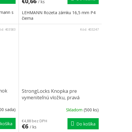
€0,66
/ ks
mann s
LEHMANN Rozeta zámku 16,5 mm P4
čierna
ód:
403583
Kód:
403247
mok
StrongLocks Knopka pre
vymeniteľnú vložku, pravá
00 sada)
Skladom
(500 ks)
€4,88 bez DPH
košíka
Do košíka
€6
/ ks