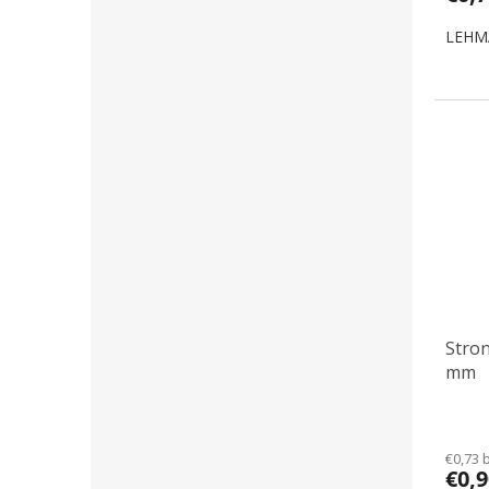
LEHMA
Stro
mm
€0,73 
€0,