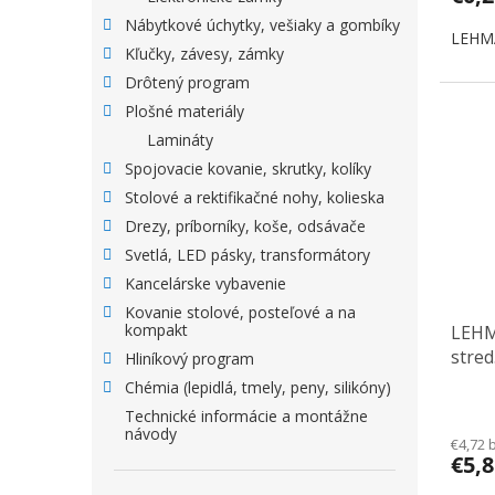
Nábytkové úchytky, vešiaky a gombíky
LEHM
Kľučky, závesy, zámky
Drôtený program
Plošné materiály
Lamináty
Spojovacie kovanie, skrutky, kolíky
Stolové a rektifikačné nohy, kolieska
Drezy, príborníky, koše, odsávače
Svetlá, LED pásky, transformátory
Kancelárske vybavenie
Kovanie stolové, posteľové a na
kompakt
LEHM
stred
Hliníkový program
Chémia (lepidlá, tmely, peny, silikóny)
Technické informácie a montážne
návody
€4,72 
€5,