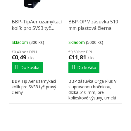
BBP-TipAer uzamykací
BBP-OP V zásuvka 510
kolík pro SVS3 tyč
mm plastová čierna
pravý
Skladom
(300 ks)
Skladom
(5000 ks)
€0,40 bez DPH
€9,60 bez DPH
€0,49
€11,81
/ ks
/ ks
Do košíka
Do košíka
BBP Tip Aer uzamykací
BBP zásuvka Orga Plus V
kolík pre SVS3 tyč pravý
s upravenou bočnicou,
čierny
dĺžka 510 mm, pre
kolieskové výsuvy, umelá
hmota čierna so
zabudovaným...