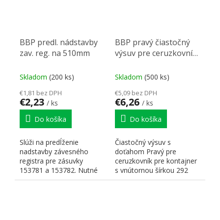
BBP predl. nádstavby
BBP pravý čiastočný
zav. reg. na 510mm
výsuv pre ceruzkovník
292, 392 mm
Skladom
(200 ks)
Skladom
(500 ks)
€1,81 bez DPH
€5,09 bez DPH
€2,23
€6,26
/ ks
/ ks
Do košíka
Do košíka
Slúži na predĺženie
Čiastočný výsuv s
nadstavby závesného
doťahom Pravý pre
registra pre zásuvky
ceruzkovník pre kontajner
153781 a 153782. Nutné
s vnútornou šírkou 292
použiť dva kusy predĺženia
alebo 392 mm. Určené
pre...
pre...