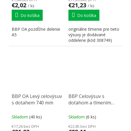
€2,02
€21,23
/ ks
/ ks
Do košíka
Do košíka
BBP OA pozdĺžne delenie
originálne tlmenie pre tieto
A5
výsuvy je dodávané
oddelene (kód 308749)
BBP OA Levý celovýsuv
BBP Celovýsuv s
s dotahem 740 mm
doťahom a tlmením
ľavý 540 mm pre rám
kartotéky
Skladom
(40 ks)
Skladom
(6 ks)
€17,26 bez DPH
€22,85 bez DPH