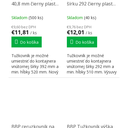
40,8 mm čierny plast
šírku 292 čierny plast
2023
2017
Skladom
(500 ks)
Skladom
(40 ks)
€9,60 bez DPH
€9,76 bez DPH
€11,81
€12,01
/ ks
/ ks
Do košíka
Do košíka
Tužkovník je možné
Tužkovník je možné
umiestniť do kontajnera
umiestniť do kontajnera
vnútornej šírky 392 mm a
vnútornej šírky 292 mm a
min. hĺbky 520 mm. Nový
min. hĺbky 510 mm. Výsuvy
typ ceruzkovníka od...
pre tento ceruzkovník...
BBP ceruzkovník na
BBP Tužkovník výška