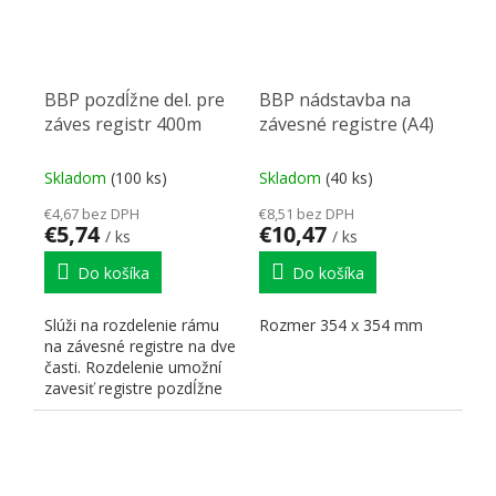
BBP pozdĺžne del. pre
BBP nádstavba na
záves registr 400m
závesné registre (A4)
Skladom
(100 ks)
Skladom
(40 ks)
€4,67 bez DPH
€8,51 bez DPH
€5,74
€10,47
/ ks
/ ks
Do košíka
Do košíka
Slúži na rozdelenie rámu
Rozmer 354 x 354 mm
na závesné registre na dve
časti. Rozdelenie umožní
zavesiť registre pozdĺžne
aj priečne