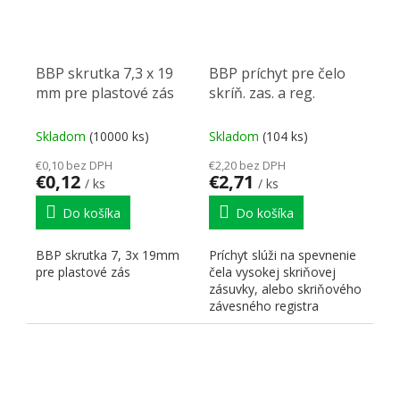
BBP skrutka 7,3 x 19
BBP príchyt pre čelo
mm pre plastové zás
skríň. zas. a reg.
Skladom
(10000 ks)
Skladom
(104 ks)
€0,10 bez DPH
€2,20 bez DPH
€0,12
€2,71
/ ks
/ ks
Do košíka
Do košíka
BBP skrutka 7, 3x 19mm
Príchyt slúži na spevnenie
pre plastové zás
čela vysokej skriňovej
zásuvky, alebo skriňového
závesného registra
zásuvky.