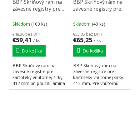
BBP Skriňový rám na
BBP Skriňový rám na
závesné registry pre
závesné registry pre
kartotéky vnútorne
kartotéky vnútorne
šírky 412 mm/390 mm
šírky 412 mm/540 mm
Skladom
(100 ks)
Skladom
(40 ks)
€48,30 bez DPH
€53,05 bez DPH
€59,41
€65,25
/ ks
/ ks
Do košíka
Do košíka
BBP Skriňový rám na
BBP Skriňový rám na
závesné registre pre
závesné registre pre
kartotéky vnútornej šírky
kartotéky vnútornej šírky
412 mm pri použití lamina
412 mm. Pre vnútornú
19 mm. Pre vnútornú...
hĺbku 540 mm.