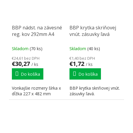
BBP nádst. na závesné
BBP krytka skriňovej
reg. kov 292mm A4
vnút. zásuvky ľavá
Skladom
(70 ks)
Skladom
(40 ks)
€24,61 bez DPH
€1,40 bez DPH
€30,27
€1,72
/ ks
/ ks
Do košíka
Do košíka
Vonkajšie rozmery šírka x
BBP krytka skriňovej vnút.
dĺžka 227 x 482 mm
zásuvky ľavá.