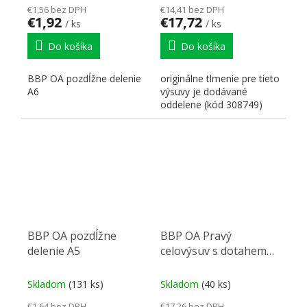
€1,56 bez DPH
€14,41 bez DPH
€1,92
€17,72
/ ks
/ ks
Do košíka
Do košíka
BBP OA pozdĺžne delenie
originálne tlmenie pre tieto
A6
výsuvy je dodávané
oddelene (kód 308749)
BBP OA pozdĺžne
BBP OA Pravý
delenie A5
celovýsuv s dotahem
740 mm
Skladom
(131 ks)
Skladom
(40 ks)
€1,64 bez DPH
€17,26 bez DPH