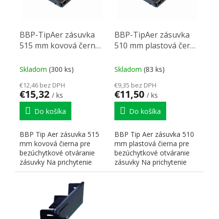
BBP-TipAer zásuvka
BBP-TipAer zásuvka
515 mm kovová černá
510 mm plastová černá
pro bezúchyt. otevírání
pro bezúchyt. otevírání
Skladom
(300 ks)
Skladom
(83 ks)
€12,46 bez DPH
€9,35 bez DPH
€15,32
€11,50
/ ks
/ ks
Do košíka
Do košíka
BBP Tip Aer zásuvka 515
BBP Tip Aer zásuvka 510
mm kovová čierna pre
mm plastová čierna pre
bezúchytkové otváranie
bezúchytkové otváranie
zásuvky Na prichytenie
zásuvky Na prichytenie
čela je nutné použiť 4ks...
čela je nutné použiť 4ks...