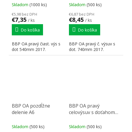
Skladom
(1000 ks)
Skladom
(500 ks)
€5,98 bez DPH
€6,87 bez DPH
€7,35
€8,45
/ ks
/ ks
Do košíka
Do košíka
BBP OA pravý čiast. výs s
BBP OA pravý č. výsuv s
dot 540mm 2017.
dot. 740mm 2017.
BBP OA pozdĺžne
BBP OA pravý
delenie A6
celovýsuv s doťahom
540mm
Skladom
(500 ks)
Skladom
(500 ks)