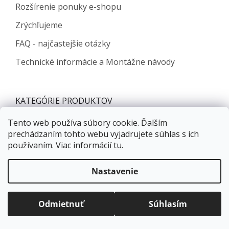
Rozšírenie ponuky e-shopu
Zrýchľujeme
FAQ - najčastejšie otázky
Technické informácie a Montážne návody
KATEGÓRIE PRODUKTOV
Nábytkové závesy a výklopy
Tento web používa súbory cookie. Ďalším
prechádzaním tohto webu vyjadrujete súhlas s ich
Zásuvkové výsuvy
používaním. Viac informácií
tu
.
Nábytkové zámky
Doprava zadarmo
pre balíkové zásielky v hodnote
Úchytky, vešiaky, knopky, profily
nad
120 EUR*
.
Nastavenie
Kľučky, závesy, zámky
Viac informácií o doprave a platbe.
Balíky zasielame už od
4 EUR
.
Drôtený program
ZRÝCHĽUJEME.
Odmietnuť
Súhlasím
Spojovacie kovanie
Stolové a rektifikačné nohy, kolieska