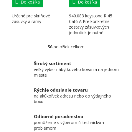
Do košíka
Do košíka
Určené pre skriňové
940.083 keystone RJ45
zásuvky a rámy
Cat6 A Pre konkrétne
zostavy zásuvkových
jednotiek je nutné
pracovať s katalógom
Bachmann alebo...
56
položiek celkom
Ovládacie prvky výpisu
Široký sortiment
veľký výber nábytkového kovania na jednom
mieste
Rýchle odoslanie tovaru
na akúkoľvek adresu nebo do výdajného
boxu
Odborné poradenstvo
pomôžeme s výberom či technickým
problémom