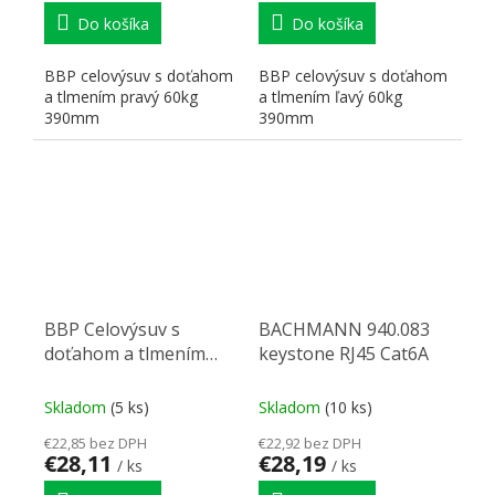
Do košíka
Do košíka
BBP celovýsuv s doťahom
BBP celovýsuv s doťahom
a tlmením pravý 60kg
a tlmením ľavý 60kg
390mm
390mm
BBP Celovýsuv s
BACHMANN 940.083
doťahom a tlmením
keystone RJ45 Cat6A
pravý 540 mm pre rám
kartotéky
Skladom
(5 ks)
Skladom
(10 ks)
€22,85 bez DPH
€22,92 bez DPH
€28,11
€28,19
/ ks
/ ks