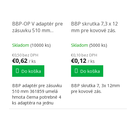
BBP-OP V adaptér pre
BBP skrutka 7,3 x 12
zásuvku 510 mm
mm pre kovové zás.
361859
Skladom
(10000 ks)
Skladom
(5000 ks)
€0,50 bez DPH
€0,10 bez DPH
€0,62
€0,12
/ ks
/ ks
Do košíka
Do košíka
BBP adaptér pre zásuvku
BBP skrutka 7, 3x 12mm
510 mm 361859 umelá
pre kovové zás.
hmota čierna potrebné 4
ks adaptéra na jednu
zásuvku