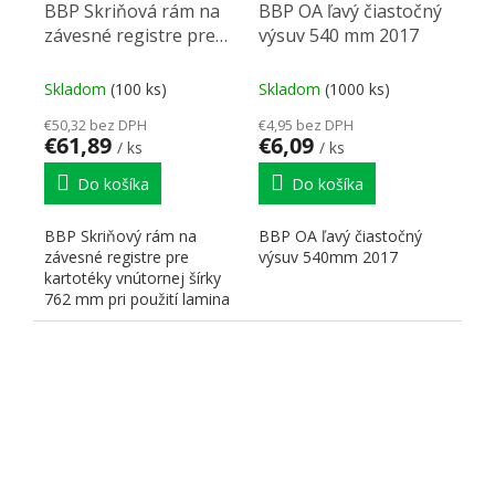
BBP Skriňová rám na
BBP OA ľavý čiastočný
závesné registre pre
výsuv 540 mm 2017
kartotéky vnútornej
šírky 762mm/390 mm
Skladom
(100 ks)
Skladom
(1000 ks)
€50,32 bez DPH
€4,95 bez DPH
€61,89
€6,09
/ ks
/ ks
Do košíka
Do košíka
BBP Skriňový rám na
BBP OA ľavý čiastočný
závesné registre pre
výsuv 540mm 2017
kartotéky vnútornej šírky
762 mm pri použití lamina
19 mm. Pre vnútornú...