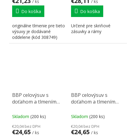
€21,23
€28,11
/ ks
/ ks
Do košíka
Do košíka
originálne tlmenie pre tieto
Určené pre skriňové
výsuvy je dodávané
zásuvky a rámy
oddelene (kód 308749)
BBP celovýsuv s
BBP celovýsuv s
doťahom a tlmením
doťahom a tlmením
pravý 60 kg 390mm
ľavý 60 kg 390 mm
Skladom
(200 ks)
Skladom
(200 ks)
€20,04 bez DPH
€20,04 bez DPH
€24,65
€24,65
/ ks
/ ks