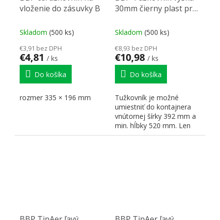
vloženie do zásuvky B
30mm čierny plast pre
guličkový výsuv
Skladom
(500 ks)
Skladom
(500 ks)
€3,91 bez DPH
€8,93 bez DPH
€4,81
€10,98
/ ks
/ ks
Do košíka
Do košíka
rozmer 335 × 196 mm
Tužkovník je možné
umiestniť do kontajnera
vnútornej šírky 392 mm a
min. hĺbky 520 mm. Len
pre výsuv karta 382222
BBP TipAer ľavý
BBP TipAer ľavý