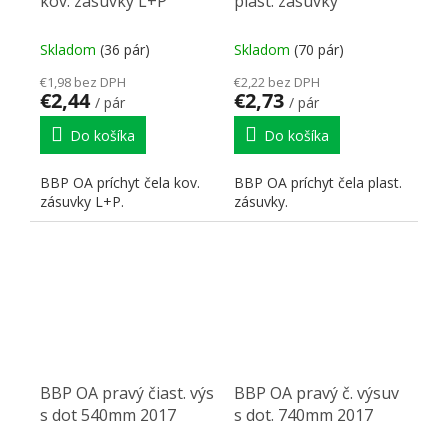
kov. zásuvky L+P
plast. zásuvky
Skladom
(36 pár)
Skladom
(70 pár)
€1,98 bez DPH
€2,22 bez DPH
€2,44
€2,73
/ pár
/ pár
Do košíka
Do košíka
BBP OA príchyt čela kov.
BBP OA príchyt čela plast.
zásuvky L+P.
zásuvky.
BBP OA pravý čiast. výs
BBP OA pravý č. výsuv
s dot 540mm 2017
s dot. 740mm 2017