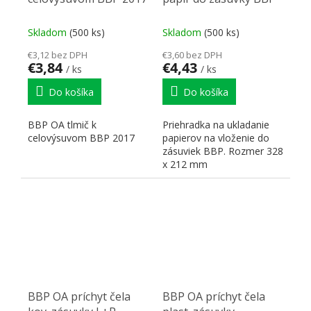
Skladom
(500 ks)
Skladom
(500 ks)
€3,12 bez DPH
€3,60 bez DPH
€3,84
€4,43
/ ks
/ ks
Do košíka
Do košíka
BBP OA tlmič k
Priehradka na ukladanie
celovýsuvom BBP 2017
papierov na vloženie do
zásuviek BBP. Rozmer 328
x 212 mm
BBP OA príchyt čela
BBP OA príchyt čela