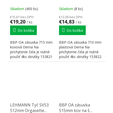
Skladom
(400 ks)
Skladom
(8 ks)
€15,61 bez DPH
€12,06 bez DPH
€19,20
€14,83
/ ks
/ ks
Do košíka
Do košíka
BBP-OA zásuvka 715 mm
BBP-OA zásuvka 710 mm
kovová čierna Na
plastová čierna Na
prichytenie čela je nutné
prichytenie čela je nutné
použiť 4ks skrutky 153821
použiť 4ks skrutky 153822
LEHMANN Tyč SVS3
BBP OA zásuvka
512mm Orgasette
515mm kov na š