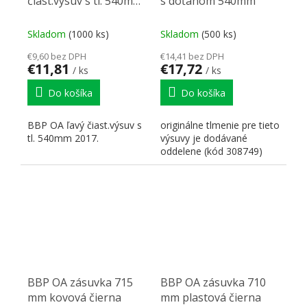
čiast.výsuv s tl. 540mm
s doťahom 540mm
2017
Skladom
(1000 ks)
Skladom
(500 ks)
€9,60 bez DPH
€14,41 bez DPH
€11,81
€17,72
/ ks
/ ks
Do košíka
Do košíka
BBP OA ľavý čiast.výsuv s
originálne tlmenie pre tieto
tl. 540mm 2017.
výsuvy je dodávané
oddelene (kód 308749)
BBP OA zásuvka 715
BBP OA zásuvka 710
mm kovová čierna
mm plastová čierna