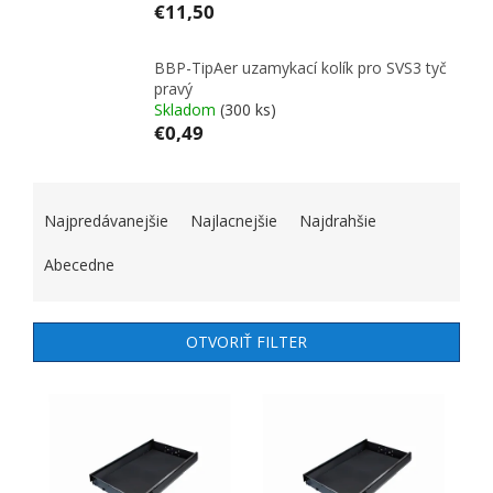
€11,50
BBP-TipAer uzamykací kolík pro SVS3 tyč
pravý
Skladom
(300 ks)
€0,49
RADENIE PRODUKTOV
Najpredávanejšie
Najlacnejšie
Najdrahšie
Abecedne
OTVORIŤ FILTER
VÝPIS PRODUKTOV