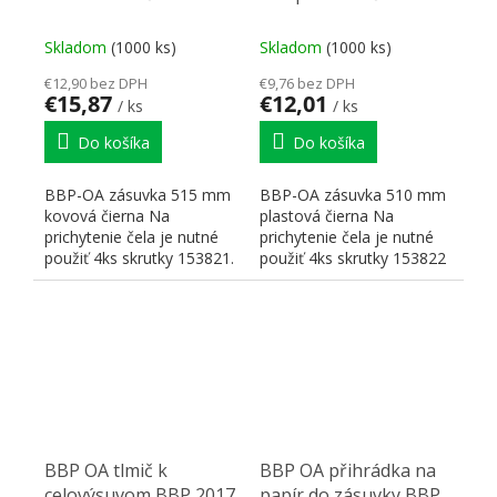
Skladom
(1000 ks)
Skladom
(1000 ks)
€12,90 bez DPH
€9,76 bez DPH
€15,87
€12,01
/ ks
/ ks
Do košíka
Do košíka
BBP-OA zásuvka 515 mm
BBP-OA zásuvka 510 mm
kovová čierna Na
plastová čierna Na
prichytenie čela je nutné
prichytenie čela je nutné
použiť 4ks skrutky 153821.
použiť 4ks skrutky 153822
BBP OA tlmič k
BBP OA přihrádka na
celovýsuvom BBP 2017
papír do zásuvky BBP