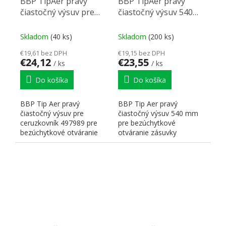
BBP TipAer pravý
BBP TipAer pravý
čiastočný výsuv pre
čiastočný výsuv 540
ceruzkovník pre
mm pre bezúchytkové
bezúchytkové
otváranie
Skladom
(40 ks)
Skladom
(200 ks)
otváranie
€19,61 bez DPH
€19,15 bez DPH
€24,12
€23,55
/ ks
/ ks
Do košíka
Do košíka
BBP Tip Aer pravý
BBP Tip Aer pravý
čiastočný výsuv pre
čiastočný výsuv 540 mm
ceruzkovník 497989 pre
pre bezúchytkové
bezúchytkové otváranie
otváranie zásuvky
zásuvky