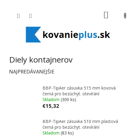
Prejsť na obsah
NÁKUPNÝ
Diely kontajnerov
NAJPREDÁVANEJŠIE
BBP-TipAer zásuvka 515 mm kovová
černá pro bezúchyt. otevírání
Skladom
(300 ks)
€15,32
BBP-TipAer zásuvka 510 mm plastová
černá pro bezúchyt. otevírání
Skladom
(83 ks)