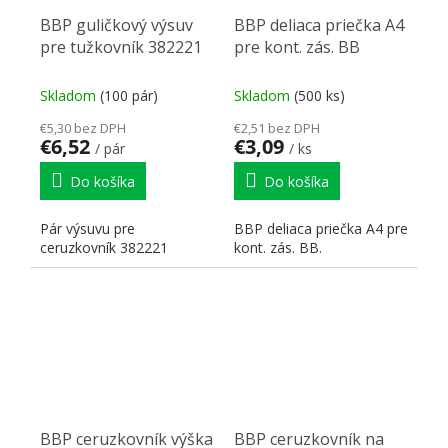
BBP guličkový výsuv
BBP deliaca priečka A4
pre tužkovník 382221
pre kont. zás. BB
Skladom
(100 pár)
Skladom
(500 ks)
€5,30 bez DPH
€2,51 bez DPH
€6,52
€3,09
/ pár
/ ks
Do košíka
Do košíka
Pár výsuvu pre
BBP deliaca priečka A4 pre
ceruzkovník 382221
kont. zás. BB.
BBP ceruzkovník výška
BBP ceruzkovník na