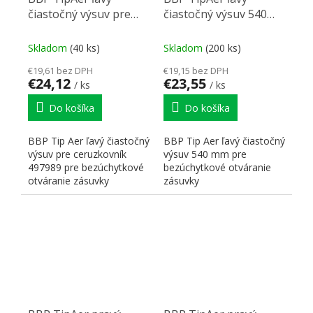
čiastočný výsuv pre
čiastočný výsuv 540
ceruzkovník pre
mm pre bezúchytkové
bezúchytkové
otváranie
Skladom
(40 ks)
Skladom
(200 ks)
otváranie
€19,61 bez DPH
€19,15 bez DPH
€24,12
€23,55
/ ks
/ ks
Do košíka
Do košíka
BBP Tip Aer ľavý čiastočný
BBP Tip Aer ľavý čiastočný
výsuv pre ceruzkovník
výsuv 540 mm pre
497989 pre bezúchytkové
bezúchytkové otváranie
otváranie zásuvky
zásuvky