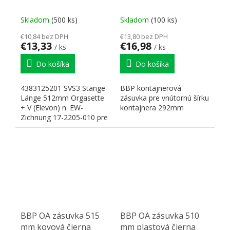
Elevon 4383125201
292mm čier
Skladom
(500 ks)
Skladom
(100 ks)
€10,84 bez DPH
€13,80 bez DPH
€13,33
€16,98
/ ks
/ ks
Do košíka
Do košíka
4383125201 SVS3 Stange
BBP kontajnerová
Länge 512mm Orgasette
zásuvka pre vnútornú šírku
+ V (Elevon) n. EW-
kontajnera 292mm
Zichnung 17-2205-010 pre
zásuvku 361859
BBP OA zásuvka 515
BBP OA zásuvka 510
mm kovová čierna
mm plastová čierna