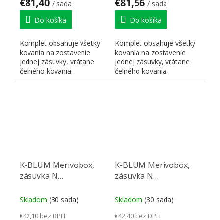
€81,40
€81,56
/ sada
/ sada
Do košíka
Do košíka
Komplet obsahuje všetky
Komplet obsahuje všetky
kovania na zostavenie
kovania na zostavenie
jednej zásuvky, vrátane
jednej zásuvky, vrátane
čelného kovania.
čelného kovania.
K-BLUM Merivobox,
K-BLUM Merivobox,
zásuvka N
zásuvka N
500mm/40kg,
500mm/40kg,
tmavosivá OG, skrutka
tmavosivá OG, Inserta
Skladom
(30 sada)
Skladom
(30 sada)
€42,10 bez DPH
€42,40 bez DPH