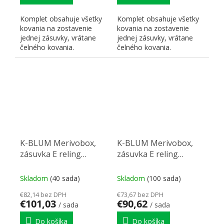
Komplet obsahuje všetky
Komplet obsahuje všetky
kovania na zostavenie
kovania na zostavenie
jednej zásuvky, vrátane
jednej zásuvky, vrátane
čelného kovania.
čelného kovania.
K-BLUM Merivobox,
K-BLUM Merivobox,
zásuvka E reling
zásuvka E reling
550mm/40kg,
500mm/40kg,
tmavosivá OG, skrutka,
tmavosivá OG, Inserta,
Skladom
(40 sada)
Skladom
(100 sada)
drez
drez
€82,14 bez DPH
€73,67 bez DPH
€101,03
€90,62
/ sada
/ sada
Do košíka
Do košíka