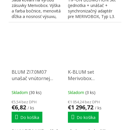
zásuvky Merivobox. Výška
(jednotka + unášač +
a farba bočnice, menovitá
synchronizačný adaptér
dĺžka a nosnosť výsuvu,
pre MERIVOBOX, Typ L3.
typ čelného kovania...
Určené pre 40kg výsuvy
NL350...
BLUM ZI7.0M07
K-BLUM set
unašač vnútornej
Merivobox
zásuvky Merivobox
450mm/70kg Indium
šedá IG-M
šedá IG-M Inserta
Skladom
(30 ks)
Skladom
(3 ks)
€5,54 bez DPH
€1 054,24 bez DPH
€6,82
€1 296,72
/ ks
/ ks
Do košíka
Do košíka