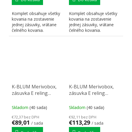
Komplet obsahuje všetky
Komplet obsahuje všetky
kovania na zostavenie
kovania na zostavenie
jednej zásuvky, vrátane
jednej zásuvky, vrátane
čelného kovania.
čelného kovania.
K-BLUM Merivobox,
K-BLUM Merivobox,
zásuvka E reling
zásuvka E reling
450mm/40kg,
600mm/40kg, biela,
tmavosivá OG, skrutka,
Inserta, drez
Skladom
(40 sada)
Skladom
(40 sada)
drez
€72,37 bez DPH
€92,11 bez DPH
€89,01
€113,29
/ sada
/ sada