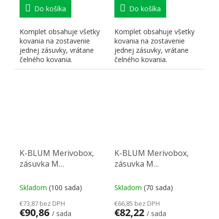
Do košíka
Do košíka
Komplet obsahuje všetky
Komplet obsahuje všetky
kovania na zostavenie
kovania na zostavenie
jednej zásuvky, vrátane
jednej zásuvky, vrátane
čelného kovania.
čelného kovania.
K-BLUM Merivobox,
K-BLUM Merivobox,
zásuvka M
zásuvka M
550mm/40kg, světle
500mm/40kg, světle
sivá IG, skrutka, drez
sivá IG, Inserta, drez
Skladom
(100 sada)
Skladom
(70 sada)
€73,87 bez DPH
€66,85 bez DPH
€90,86
€82,22
/ sada
/ sada