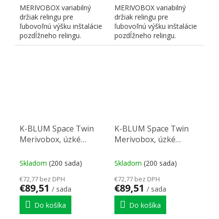
MERIVOBOX variabilný
MERIVOBOX variabilný
držiak relingu pre
držiak relingu pre
ľubovoľnú výšku inštalácie
ľubovoľnú výšku inštalácie
pozdĺžneho relingu.
pozdĺžneho relingu.
Vhodné najmä pre
Vhodné najmä pre
extrémne...
extrémne...
K-BLUM Space Twin
K-BLUM Space Twin
Merivobox, úzké
Merivobox, úzké
skříňky, tmavosivá OG
skříňky, světle sivá IG
Skladom
(200 sada)
Skladom
(200 sada)
€72,77 bez DPH
€72,77 bez DPH
€89,51
€89,51
/ sada
/ sada
Do košíka
Do košíka