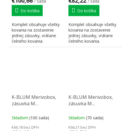
€100,66
€82,22
/ sada
/ sada
Do košíka
Do košíka
Komplet obsahuje všetky
Komplet obsahuje všetky
kovania na zostavenie
kovania na zostavenie
jednej zásuvky, vrátane
jednej zásuvky, vrátane
čelného kovania.
čelného kovania.
K-BLUM Merivobox,
K-BLUM Merivobox,
zásuvka M
zásuvka M
500mm/40kg, biela,
450mm/40kg, biela,
skrutka, drez
Inserta, drez
Skladom
(100 sada)
Skladom
(70 sada)
€66,18 bez DPH
€66,31 bez DPH