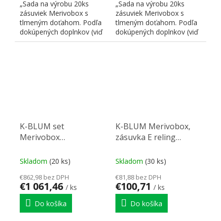
„Sada na výrobu 20ks
„Sada na výrobu 20ks
zásuviek Merivobox s
zásuviek Merivobox s
tlmeným doťahom. Podľa
tlmeným doťahom. Podľa
dokúpených doplnkov (viď
dokúpených doplnkov (viď
nižšie) je možné
nižšie) je možné
kombinovať...
kombinovať...
K-BLUM set
K-BLUM Merivobox,
Merivobox
zásuvka E reling
500mm/40kg biela SW-
450mm/40kg, svetlo
M skrutka
šedá IG, Inserta, drez
Skladom
(20 ks)
Skladom
(30 ks)
€862,98 bez DPH
€81,88 bez DPH
€1 061,46
€100,71
/ ks
/ ks
Do košíka
Do košíka