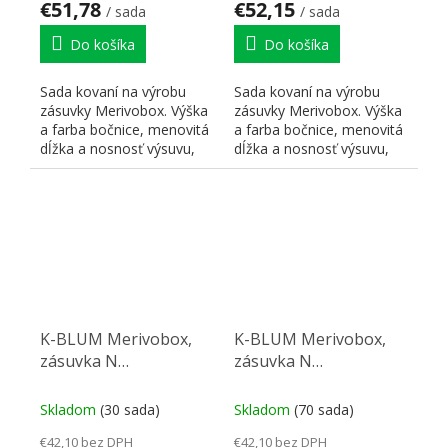
€51,78
€52,15
/ sada
/ sada
Do košíka
Do košíka
Sada kovaní na výrobu
Sada kovaní na výrobu
zásuvky Merivobox. Výška
zásuvky Merivobox. Výška
a farba bočnice, menovitá
a farba bočnice, menovitá
dĺžka a nosnosť výsuvu,
dĺžka a nosnosť výsuvu,
typ čelného kovania...
typ čelného kovania...
K-BLUM Merivobox,
K-BLUM Merivobox,
zásuvka N
zásuvka N
500mm/40kg, světle
500mm/40kg, biela,
sivá IG, skrutka
skrutka
Skladom
(30 sada)
Skladom
(70 sada)
€42,10 bez DPH
€42,10 bez DPH