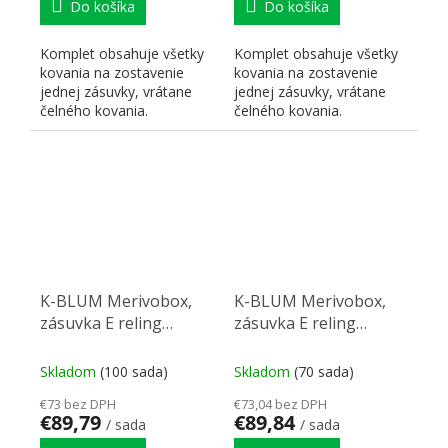
Do košíka
Do košíka
Komplet obsahuje všetky
Komplet obsahuje všetky
kovania na zostavenie
kovania na zostavenie
jednej zásuvky, vrátane
jednej zásuvky, vrátane
čelného kovania.
čelného kovania.
K-BLUM Merivobox,
K-BLUM Merivobox,
zásuvka E reling
zásuvka E reling
500mm/40kg, biela,
450mm/40kg, biela,
skrutka, drez
Inserta, drez
Skladom
(100 sada)
Skladom
(70 sada)
€73 bez DPH
€73,04 bez DPH
€89,79
€89,84
/ sada
/ sada