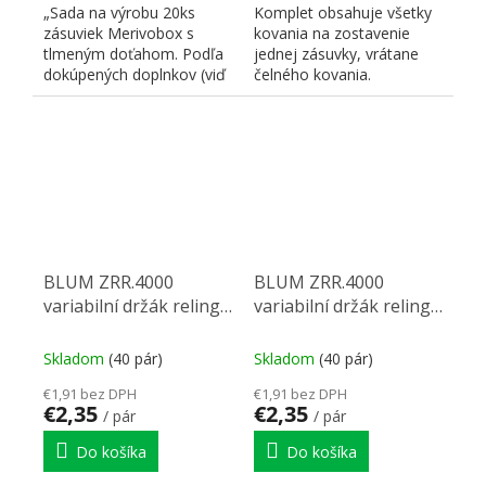
„Sada na výrobu 20ks
Komplet obsahuje všetky
zásuviek Merivobox s
kovania na zostavenie
tlmeným doťahom. Podľa
jednej zásuvky, vrátane
dokúpených doplnkov (viď
čelného kovania.
nižšie) je možné
kombinovať...
BLUM ZRR.4000
BLUM ZRR.4000
variabilní držák relingu
variabilní držák relingu
MERIVOBOX, orion
MERIVOBOX, indium
sivá, OG-M
sivá, IG-M
Skladom
(40 pár)
Skladom
(40 pár)
€1,91 bez DPH
€1,91 bez DPH
€2,35
€2,35
/ pár
/ pár
Do košíka
Do košíka