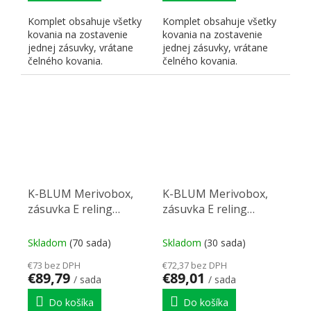
Komplet obsahuje všetky
Komplet obsahuje všetky
kovania na zostavenie
kovania na zostavenie
jednej zásuvky, vrátane
jednej zásuvky, vrátane
čelného kovania.
čelného kovania.
K-BLUM Merivobox,
K-BLUM Merivobox,
zásuvka E reling
zásuvka E reling
500mm/40kg, světle
450mm/40kg, světle
sivá IG, skrutka, drez
sivá IG, skrutka, drez
Skladom
(70 sada)
Skladom
(30 sada)
€73 bez DPH
€72,37 bez DPH
€89,79
€89,01
/ sada
/ sada
Do košíka
Do košíka