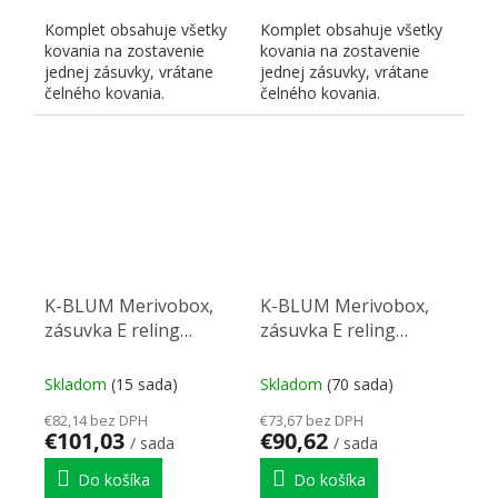
Komplet obsahuje všetky
Komplet obsahuje všetky
kovania na zostavenie
kovania na zostavenie
jednej zásuvky, vrátane
jednej zásuvky, vrátane
čelného kovania.
čelného kovania.
K-BLUM Merivobox,
K-BLUM Merivobox,
zásuvka E reling
zásuvka E reling
550mm/40kg, světle
500mm/40kg, světle
sivá IG, skrutka, drez
sivá IG, Inserta, drez
Skladom
(15 sada)
Skladom
(70 sada)
€82,14 bez DPH
€73,67 bez DPH
€101,03
€90,62
/ sada
/ sada
Do košíka
Do košíka