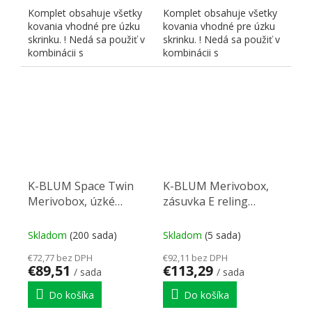
Komplet obsahuje všetky
Komplet obsahuje všetky
kovania vhodné pre úzku
kovania vhodné pre úzku
skrinku. ! Nedá sa použiť v
skrinku. ! Nedá sa použiť v
kombinácii s
kombinácii s
bezúchytkovým otváraním!
bezúchytkovým otváraním!
K-BLUM Space Twin
K-BLUM Merivobox,
Merivobox, úzké
zásuvka E reling
skříňky, biela
600mm/40kg, světle
sivá IG, Inserta, drez
Skladom
(200 sada)
Skladom
(5 sada)
€72,77 bez DPH
€92,11 bez DPH
€89,51
€113,29
/ sada
/ sada
Do košíka
Do košíka