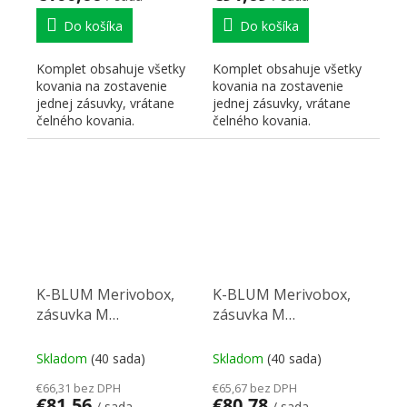
Do košíka
Do košíka
Komplet obsahuje všetky
Komplet obsahuje všetky
kovania na zostavenie
kovania na zostavenie
jednej zásuvky, vrátane
jednej zásuvky, vrátane
čelného kovania.
čelného kovania.
K-BLUM Merivobox,
K-BLUM Merivobox,
zásuvka M
zásuvka M
450mm/40kg,
450mm/40kg,
tmavosivá OG, Inserta,
tmavosivá OG, skrutka,
Skladom
(40 sada)
Skladom
(40 sada)
drez
drez
€66,31 bez DPH
€65,67 bez DPH
€81,56
€80,78
/ sada
/ sada