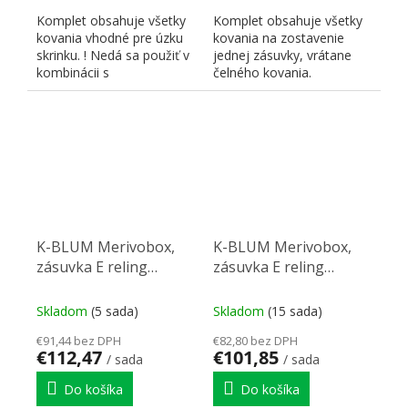
Komplet obsahuje všetky
Komplet obsahuje všetky
kovania vhodné pre úzku
kovania na zostavenie
skrinku. ! Nedá sa použiť v
jednej zásuvky, vrátane
kombinácii s
čelného kovania.
bezúchytkovým otváraním!
K-BLUM Merivobox,
K-BLUM Merivobox,
zásuvka E reling
zásuvka E reling
600mm/40kg, světle
550mm/40kg, světle
sivá IG, skrutka, drez
sivá IG, Inserta, drez
Skladom
(5 sada)
Skladom
(15 sada)
€91,44 bez DPH
€82,80 bez DPH
€112,47
€101,85
/ sada
/ sada
Do košíka
Do košíka