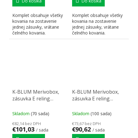
Do košíka
Do košíka
Komplet obsahuje všetky
Komplet obsahuje všetky
kovania na zostavenie
kovania na zostavenie
jednej zásuvky, vrátane
jednej zásuvky, vrátane
čelného kovania.
čelného kovania.
K-BLUM Merivobox,
K-BLUM Merivobox,
zásuvka E reling
zásuvka E reling
550mm/40kg, biela,
500mm/40kg, biela,
skrutka, drez
Inserta, drez
Skladom
(70 sada)
Skladom
(100 sada)
€82,14 bez DPH
€73,67 bez DPH
€101,03
€90,62
/ sada
/ sada