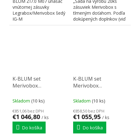
BLUM ZI7.0 M07 unášač
„Sada na výrobu 20ks
vnútornej zásuvky
zásuviek Merivobox s
Legrabox/Merivobox šedý
tlmeným doťahom. Podľa
IG-M
dokúpených doplnkov (viď
nižšie) je možné
kombinovať...
K-BLUM set
K-BLUM set
Merivobox
Merivobox
450mm/40kg Indium
450mm/40kg biela SW-
šedá IG-M vrut
M Inserta
Skladom
(10 ks)
Skladom
(10 ks)
€851,06 bez DPH
€858,50 bez DPH
€1 046,80
€1 055,95
/ ks
/ ks
Do košíka
Do košíka