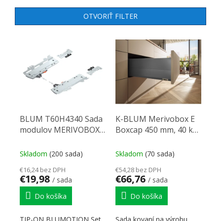
OTVORIŤ FILTER
VÝPIS PRODUKTOV
BLUM T60H4340 Sada
K-BLUM Merivobox E
modulov MERIVOBOX
Boxcap 450 mm, 40 kg,
TOB-1; 350-600mm; do
Orion šedá, skrutka
20kg
Skladom
(200 sada)
Skladom
(70 sada)
€16,24 bez DPH
€54,28 bez DPH
€19,98
€66,76
/ sada
/ sada
Do košíka
Do košíka
TIP-ON BLUMOTION Set
Sada kovaní na výrobu