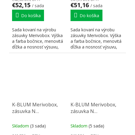
€52,15
€51,16
/ sada
/ sada
Do košíka
Do košíka
Sada kovaní na výrobu
Sada kovaní na výrobu
zásuvky Merivobox. Výška
zásuvky Merivobox. Výška
a farba bočnice, menovitá
a farba bočnice, menovitá
dĺžka a nosnosť výsuvu,
dĺžka a nosnosť výsuvu,
typ čelného kovania...
typ čelného kovania...
K-BLUM Merivobox,
K-BLUM Merivobox,
zásuvka N
zásuvka N
450mm/40kg,
450mm/40kg, světle
tmavosivá OG, Inserta
sivá IG, skrutka
Skladom
(3 sada)
Skladom
(5 sada)