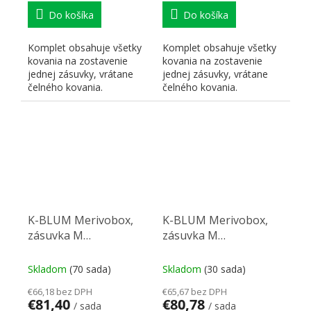
Do košíka
Do košíka
Komplet obsahuje všetky
Komplet obsahuje všetky
kovania na zostavenie
kovania na zostavenie
jednej zásuvky, vrátane
jednej zásuvky, vrátane
čelného kovania.
čelného kovania.
K-BLUM Merivobox,
K-BLUM Merivobox,
zásuvka M
zásuvka M
500mm/40kg, světle
450mm/40kg, světle
sivá IG, skrutka, drez
sivá IG, skrutka, drez
Skladom
(70 sada)
Skladom
(30 sada)
€66,18 bez DPH
€65,67 bez DPH
€81,40
€80,78
/ sada
/ sada