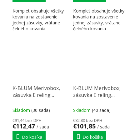
Komplet obsahuje všetky
Komplet obsahuje všetky
kovania na zostavenie
kovania na zostavenie
jednej zásuvky, vrátane
jednej zásuvky, vrátane
čelného kovania.
čelného kovania.
K-BLUM Merivobox,
K-BLUM Merivobox,
zásuvka E reling
zásuvka E reling
600mm/40kg,
550mm/40kg,
tmavosivá OG, skrutka,
tmavosivá OG, Inserta,
Skladom
(30 sada)
Skladom
(40 sada)
drez
drez
€91,44 bez DPH
€82,80 bez DPH
€112,47
€101,85
/ sada
/ sada
Do košíka
Do košíka