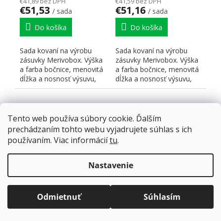
€41,89 bez DPH
€41,59 bez DPH
€51,53
€51,16
/ sada
/ sada
Do košíka
Do košíka
Sada kovaní na výrobu
Sada kovaní na výrobu
zásuvky Merivobox. Výška
zásuvky Merivobox. Výška
a farba bočnice, menovitá
a farba bočnice, menovitá
dĺžka a nosnosť výsuvu,
dĺžka a nosnosť výsuvu,
typ čelného kovania...
typ čelného kovania...
Tento web používa súbory cookie. Ďalším
prechádzaním tohto webu vyjadrujete súhlas s ich
používaním. Viac informácií
tu
.
Doprava zadarmo
pre balíkové zásielky v hodnote
nad
120 EUR*
.
Nastavenie
K-BLUM Merivobox,
K-BLUM Merivobox,
Viac informácií o doprave a platbe.
zásuvka N
zásuvka N
Balíky zasielame už od
4 EUR
.
450mm/40kg, světle
450mm/40kg, biela,
ZRÝCHĽUJEME.
Odmietnuť
Súhlasím
sivá IG, Inserta
skrutka
Skladom
(5 sada)
Skladom
(5 sada)