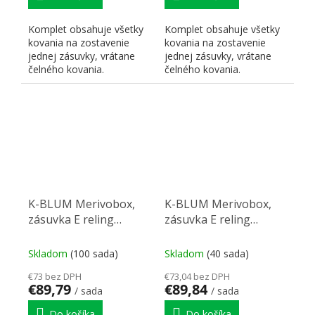
Komplet obsahuje všetky
Komplet obsahuje všetky
kovania na zostavenie
kovania na zostavenie
jednej zásuvky, vrátane
jednej zásuvky, vrátane
čelného kovania.
čelného kovania.
K-BLUM Merivobox,
K-BLUM Merivobox,
zásuvka E reling
zásuvka E reling
500mm/40kg,
450mm/40kg,
tmavosivá OG, skrutka,
tmavosivá OG, Inserta,
Skladom
(100 sada)
Skladom
(40 sada)
drez
drez
€73 bez DPH
€73,04 bez DPH
€89,79
€89,84
/ sada
/ sada
Do košíka
Do košíka