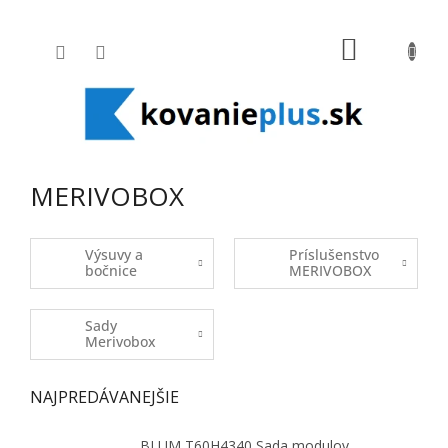
Prejsť na obsah
NÁKUPNÝ
MERIVOBOX
Výsuvy a
Príslušenstvo
bočnice
MERIVOBOX
Sady
Merivobox
NAJPREDÁVANEJŠIE
BLUM T60H4340 Sada modulov