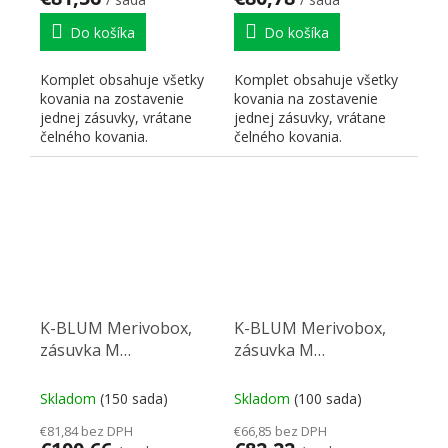
Do košíka
Do košíka
Komplet obsahuje všetky
Komplet obsahuje všetky
kovania na zostavenie
kovania na zostavenie
jednej zásuvky, vrátane
jednej zásuvky, vrátane
čelného kovania.
čelného kovania.
K-BLUM Merivobox,
K-BLUM Merivobox,
zásuvka M
zásuvka M
600mm/40kg, biela,
500mm/40kg, biela,
Inserta, drez
Inserta, drez
Skladom
(150 sada)
Skladom
(100 sada)
€81,84 bez DPH
€66,85 bez DPH