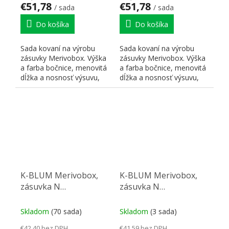
€51,78
€51,78
/ sada
/ sada
Do košíka
Do košíka
Sada kovaní na výrobu
Sada kovaní na výrobu
zásuvky Merivobox. Výška
zásuvky Merivobox. Výška
a farba bočnice, menovitá
a farba bočnice, menovitá
dĺžka a nosnosť výsuvu,
dĺžka a nosnosť výsuvu,
typ čelného kovania...
typ čelného kovania...
K-BLUM Merivobox,
K-BLUM Merivobox,
zásuvka N
zásuvka N
500mm/40kg, biela,
450mm/40kg,
Inserta
tmavosivá OG, skrutka
Skladom
(70 sada)
Skladom
(3 sada)
€42,40 bez DPH
€41,59 bez DPH