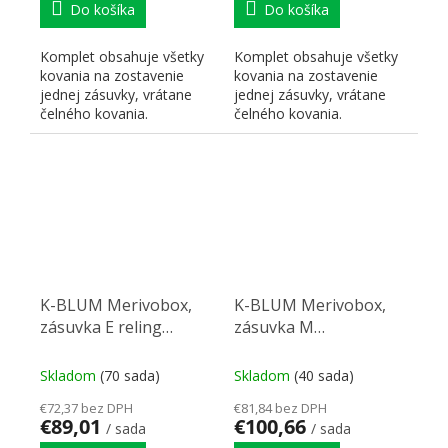
Do košíka
Do košíka
Komplet obsahuje všetky
Komplet obsahuje všetky
kovania na zostavenie
kovania na zostavenie
jednej zásuvky, vrátane
jednej zásuvky, vrátane
čelného kovania.
čelného kovania.
K-BLUM Merivobox,
K-BLUM Merivobox,
zásuvka E reling
zásuvka M
450mm/40kg, biela,
600mm/40kg, světle
skrutka, drez
sivá IG, Inserta, drez
Skladom
(70 sada)
Skladom
(40 sada)
€72,37 bez DPH
€81,84 bez DPH
€89,01
€100,66
/ sada
/ sada