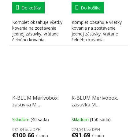
Do košíka
Do košíka
Komplet obsahuje všetky
Komplet obsahuje všetky
kovania na zostavenie
kovania na zostavenie
jednej zásuvky, vrátane
jednej zásuvky, vrátane
čelného kovania.
čelného kovania.
K-BLUM Merivobox,
K-BLUM Merivobox,
zásuvka M
zásuvka M
600mm/40kg,
550mm/40kg,
tmavosivá OG, Inserta,
tmavosivá OG, Inserta,
Skladom
(40 sada)
Skladom
(150 sada)
drez
drez
€81,84 bez DPH
€74,54 bez DPH
€100,66
€91,69
/ sada
/ sada