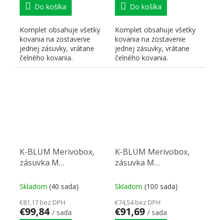
Do košíka
Do košíka
Komplet obsahuje všetky
Komplet obsahuje všetky
kovania na zostavenie
kovania na zostavenie
jednej zásuvky, vrátane
jednej zásuvky, vrátane
čelného kovania.
čelného kovania.
K-BLUM Merivobox,
K-BLUM Merivobox,
zásuvka M
zásuvka M
600mm/40kg, světle
550mm/40kg, světle
sivá IG, skrutka, drez
sivá IG, Inserta, drez
Skladom
(40 sada)
Skladom
(100 sada)
€81,17 bez DPH
€74,54 bez DPH
€99,84
€91,69
/ sada
/ sada