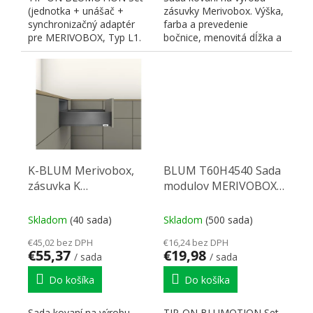
(jednotka + unášač +
zásuvky Merivobox. Výška,
synchronizačný adaptér
farba a prevedenie
pre MERIVOBOX, Typ L1.
bočnice, menovitá dĺžka a
Určené pre 40kg výsuvy
nosnosť výsuvu, typ...
NL350...
K-BLUM Merivobox,
BLUM T60H4540 Sada
zásuvka K
modulov MERIVOBOX
400mm/40kg,
TOB-L3; 350-600mm;
tmavosivá OG, skrutka
15-40kg
Skladom
(40 sada)
Skladom
(500 sada)
€45,02 bez DPH
€16,24 bez DPH
€55,37
€19,98
/ sada
/ sada
Do košíka
Do košíka
Sada kovaní na výrobu
TIP-ON BLUMOTION Set