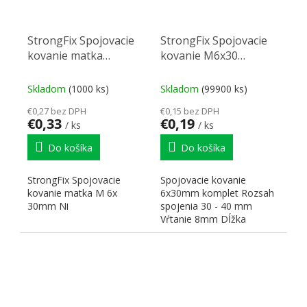
StrongFix Spojovacie
StrongFix Spojovacie
kovanie matka
kovanie M6x30
M6x30mm Ni
komplet
Skladom
(1000 ks)
Skladom
(99900 ks)
€0,27 bez DPH
€0,15 bez DPH
€0,33
€0,19
/ ks
/ ks
Do košíka
Do košíka
StrongFix Spojovacie
Spojovacie kovanie
kovanie matka M 6x
6x30mm komplet Rozsah
30mm Ni
spojenia 30 - 40 mm
Vŕtanie 8mm Dĺžka
skrutky L 14 mm Dĺžka
matky L 27mm...