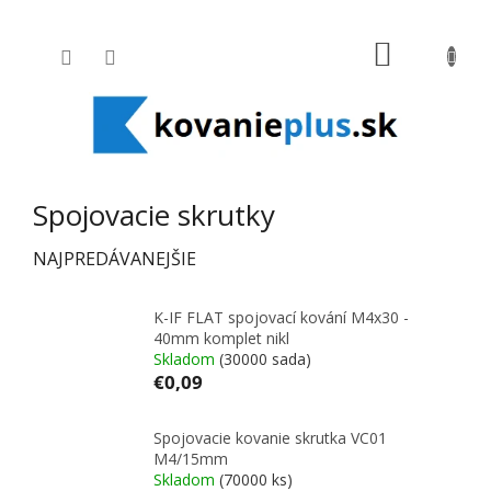
Prejsť na obsah
NÁKUPNÝ
Spojovacie skrutky
NAJPREDÁVANEJŠIE
K-IF FLAT spojovací kování M4x30 -
40mm komplet nikl
Skladom
(30000 sada)
€0,09
Spojovacie kovanie skrutka VC01
M4/15mm
Skladom
(70000 ks)