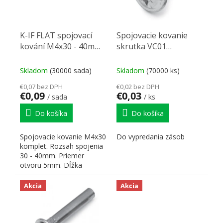
K-IF FLAT spojovací
Spojovacie kovanie
kování M4x30 - 40mm
skrutka VC01
komplet nikl
M4/15mm
Skladom
(30000 sada)
Skladom
(70000 ks)
€0,07 bez DPH
€0,02 bez DPH
€0,09
€0,03
/ sada
/ ks
Do košíka
Do košíka
Spojovacie kovanie M4x30
Do vypredania zásob
komplet. Rozsah spojenia
30 - 40mm. Priemer
otvoru 5mm. Dĺžka
skrutky L = 17 mm. Dĺžka
matky...
Akcia
Akcia