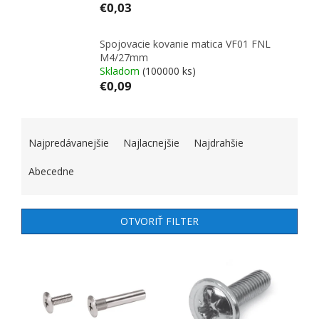
€0,03
Spojovacie kovanie matica VF01 FNL
M4/27mm
Skladom
(100000 ks)
€0,09
RADENIE PRODUKTOV
Najpredávanejšie
Najlacnejšie
Najdrahšie
Abecedne
OTVORIŤ FILTER
VÝPIS PRODUKTOV