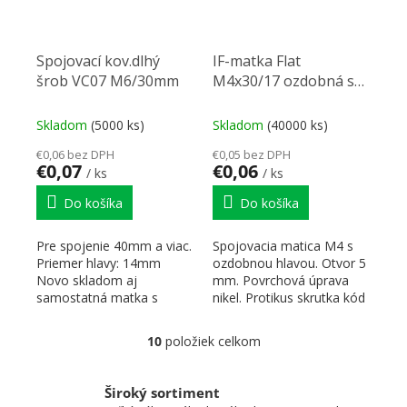
Spojovací kov.dlhý
IF-matka Flat
šrob VC07 M6/30mm
M4x30/17 ozdobná s
plochou hlavou
Skladom
(5000 ks)
Skladom
(40000 ks)
€0,06 bez DPH
€0,05 bez DPH
€0,07
€0,06
/ ks
/ ks
Do košíka
Do košíka
Pre spojenie 40mm a viac.
Spojovacia matica M4 s
Priemer hlavy: 14mm
ozdobnou hlavou. Otvor 5
Novo skladom aj
mm. Povrchová úprava
samostatná matka s
nikel. Protikus skrutka kód
dĺžkou 30mm pod kódom
347716.
92772.
10
položiek celkom
Ovládacie prvky výpisu
Široký sortiment