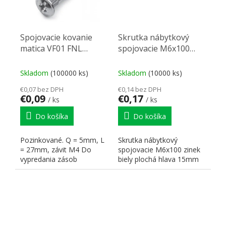
Spojovacie kovanie
Skrutka nábytkový
matica VF01 FNL
spojovacie M6x100
M4/27mm
zinek biely plochá
hlava 15mm
Skladom
(100000 ks)
Skladom
(10000 ks)
€0,07 bez DPH
€0,14 bez DPH
€0,09
€0,17
/ ks
/ ks
Do košíka
Do košíka
Pozinkované. Q = 5mm, L
Skrutka nábytkový
= 27mm, závit M4 Do
spojovacie M6x100 zinek
vypredania zásob
biely plochá hlava 15mm