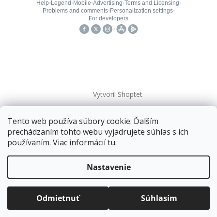
Vytvoril Shoptet
Tento web používa súbory cookie. Ďalším
Copyright 2026
kovanieplus
. Všetky práva vyhradené.
prechádzaním tohto webu vyjadrujete súhlas s ich
používaním. Viac informácií
tu
.
Doprava zadarmo
pre balíkové zásielky v hodnote
nad
120 EUR*
.
Nastavenie
Viac informácií o doprave a platbe.
Balíky zasielame už od
4 EUR
.
ZRÝCHĽUJEME.
Odmietnuť
Súhlasím