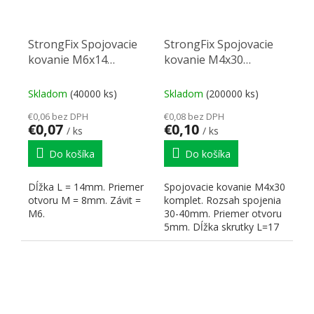
StrongFix Spojovacie
StrongFix Spojovacie
kovanie M6x14
kovanie M4x30
skrutka nikel
komplet
Skladom
(40000 ks)
Skladom
(200000 ks)
€0,06 bez DPH
€0,08 bez DPH
€0,07
€0,10
/ ks
/ ks
Do košíka
Do košíka
Dĺžka L = 14mm. Priemer
Spojovacie kovanie M4x30
otvoru M = 8mm. Závit =
komplet. Rozsah spojenia
M6.
30-40mm. Priemer otvoru
5mm. Dĺžka skrutky L=17
mm Dĺžka matky L=27...