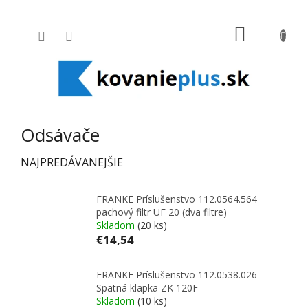
Prejsť na obsah
NÁKUPNÝ
Odsávače
NAJPREDÁVANEJŠIE
FRANKE Príslušenstvo 112.0564.564
pachový filtr UF 20 (dva filtre)
Skladom
(20 ks)
€14,54
FRANKE Príslušenstvo 112.0538.026
Spätná klapka ZK 120F
Skladom
(10 ks)