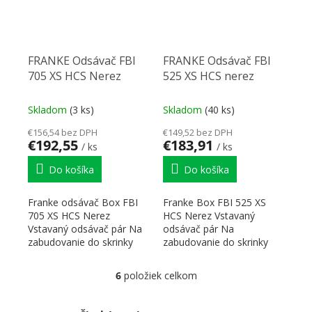
FRANKE Odsávač FBI
FRANKE Odsávač FBI
705 XS HCS Nerez
525 XS HCS nerez
Skladom
(3 ks)
Skladom
(40 ks)
€156,54 bez DPH
€149,52 bez DPH
€192,55
€183,91
/ ks
/ ks
Do košíka
Do košíka
Franke odsávač Box FBI
Franke Box FBI 525 XS
705 XS HCS Nerez
HCS Nerez Vstavaný
Vstavaný odsávač pár Na
odsávač pár Na
zabudovanie do skrinky
zabudovanie do skrinky
Energetická trieda: B
Energetická trieda: B
Montážna...
Montážna šírka:...
6
položiek celkom
Ovládacie prvky výpisu