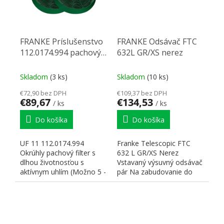
FRANKE Príslušenstvo
FRANKE Odsávač FTC
112.0174.994 pachový
632L GR/XS nerez
filter UF 11 - s dĺhou
životnosťou
Skladom
(3 ks)
Skladom
(10 ks)
€72,90 bez DPH
€109,37 bez DPH
€89,67
€134,53
/ ks
/ ks
Do košíka
Do košíka
UF 11 112.0174.994
Franke Telescopic FTC
Okrúhly pachový filter s
632 L GR/XS Nerez
dlhou životnosťou s
Vstavaný výsuvný odsávač
aktívnym uhlím (Možno 5 -
pár Na zabudovanie do
8 x umyť v umývačke
skrinky Energetická trieda:
riadu)...
D...