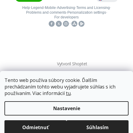
Vytvoril Shoptet
Tento web používa súbory cookie. Ďalším
Copyright 2026
kovanieplus
. Všetky práva vyhradené.
prechádzaním tohto webu vyjadrujete súhlas s ich
používaním. Viac informácií
tu
.
Doprava zadarmo
pre balíkové zásielky v hodnote
nad
120 EUR*
.
Nastavenie
Viac informácií o doprave a platbe.
Balíky zasielame už od
4 EUR
.
ZRÝCHĽUJEME.
Odmietnuť
Súhlasím