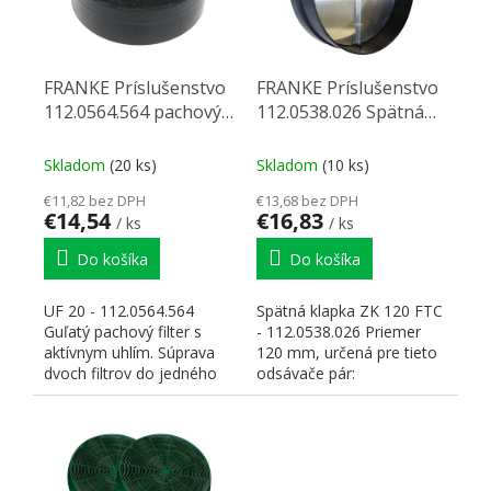
FRANKE Príslušenstvo
FRANKE Príslušenstvo
112.0564.564 pachový
112.0538.026 Spätná
filtr UF 20 (dva filtre)
klapka ZK 120F
Skladom
(20 ks)
Skladom
(10 ks)
€11,82 bez DPH
€13,68 bez DPH
€14,54
€16,83
/ ks
/ ks
Do košíka
Do košíka
UF 20 - 112.0564.564
Spätná klapka ZK 120 FTC
Guľatý pachový filter s
- 112.0538.026 Priemer
aktívnym uhlím. Súprava
120 mm, určená pre tieto
dvoch filtrov do jedného
odsávače pár:
digestora.