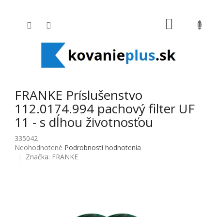
Prejsť na obsah
NÁKUPNÝ
FRANKE Príslušenstvo
112.0174.994 pachový filter UF
11 - s dĺhou životnosťou
335042
Priemerné hodnotenie produktu je 0,0 z 5 hviezdičiek.
Neohodnotené
Podrobnosti hodnotenia
Značka:
FRANKE