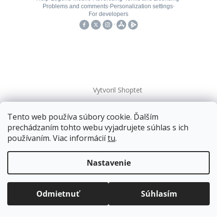
Vytvoril Shoptet
Tento web používa súbory cookie. Ďalším
Copyright 2026
kovanieplus
. Všetky práva vyhradené.
prechádzaním tohto webu vyjadrujete súhlas s ich
používaním. Viac informácií
tu
.
Doprava zadarmo
pre balíkové zásielky v hodnote
nad
120 EUR*
.
Nastavenie
Viac informácií o doprave a platbe.
Balíky zasielame už od
4 EUR
.
ZRÝCHĽUJEME.
Odmietnuť
Súhlasím