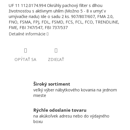
UF 11 112.0174.994 Okrúhly pachový filter s dlhou
životnosťou s aktívnym uhlím (Možno 5 - 8 x umyť v
umývačke riadu) Ide o sadu 2 ks. 907/807/607, FMA 2.0,
FNO, FSMA, FPJ, FDL, FSMD, FCS, FCL, FCO, TRENDLINE,
FME, FBI 747/547, FBI 737/537
Detailné informácie
OPÝTAŤ SA
ZDIEĽAŤ
Široký sortiment
veľký výber nábytkového kovania na jednom
mieste
Rýchle odoslanie tovaru
na akúkoľvek adresu nebo do výdajného
boxu