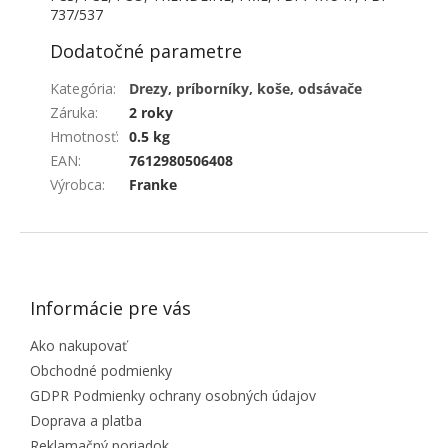
737/537
Dodatočné parametre
Kategória
:
Drezy, príborníky, koše, odsávače
Záruka
:
2 roky
Hmotnosť
:
0.5 kg
EAN
:
7612980506408
Výrobca
:
Franke
ZÁPÄTIE
Informácie pre vás
Ako nakupovať
Obchodné podmienky
GDPR Podmienky ochrany osobných údajov
Doprava a platba
Reklamačný poriadok