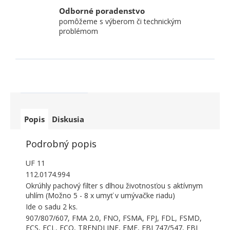
Odborné poradenstvo
pomôžeme s výberom či technickým
problémom
Popis
Diskusia
Podrobný popis
UF 11
112.0174.994
Okrúhly pachový filter s dlhou životnosťou s aktívnym
uhlím (Možno 5 - 8 x umyť v umývačke riadu)
Ide o sadu 2 ks.
907/807/607, FMA 2.0, FNO, FSMA, FPJ, FDL, FSMD,
FCS, FCL, FCO, TRENDLINE, FME, FBI 747/547, FBI