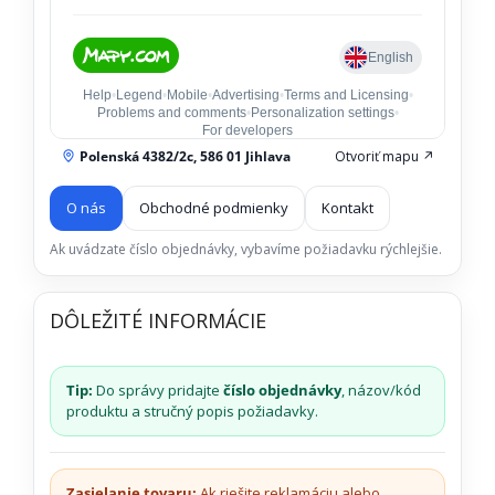
Polenská 4382/2c, 586 01 Jihlava
Otvoriť mapu ↗
O nás
Obchodné podmienky
Kontakt
Ak uvádzate číslo objednávky, vybavíme požiadavku rýchlejšie.
DÔLEŽITÉ INFORMÁCIE
Tip:
Do správy pridajte
číslo objednávky
, názov/kód
produktu a stručný popis požiadavky.
Zasielanie tovaru:
Ak riešite reklamáciu alebo