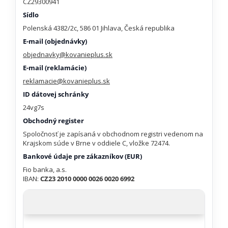
CZ29300941
Sídlo
Polenská 4382/2c, 586 01 Jihlava, Česká republika
E-mail (objednávky)
objednavky@kovanieplus.sk
E-mail (reklamácie)
reklamacie@kovanieplus.sk
ID dátovej schránky
24vg7s
Obchodný register
Spoločnosť je zapísaná v obchodnom registri vedenom na
Krajskom súde v Brne v oddiele C, vložke 72474.
Bankové údaje pre zákazníkov (EUR)
Fio banka, a.s.
IBAN:
CZ23 2010 0000 0026 0020 6992