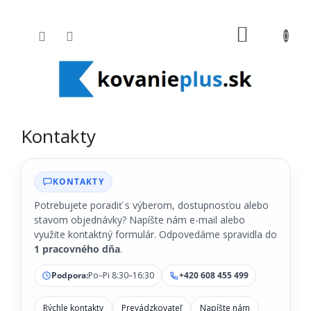
Prejsť na obsah
NÁKUPNÝ
Kontakty
KONTAKTY
Potrebujete poradiť s výberom, dostupnosťou alebo
stavom objednávky? Napíšte nám e-mail alebo
využite kontaktný formulár. Odpovedáme spravidla do
1 pracovného dňa
.
Podpora:
Po–Pi 8:30–16:30
+420 608 455 499
Rýchle kontakty
Prevádzkovateľ
Napíšte nám