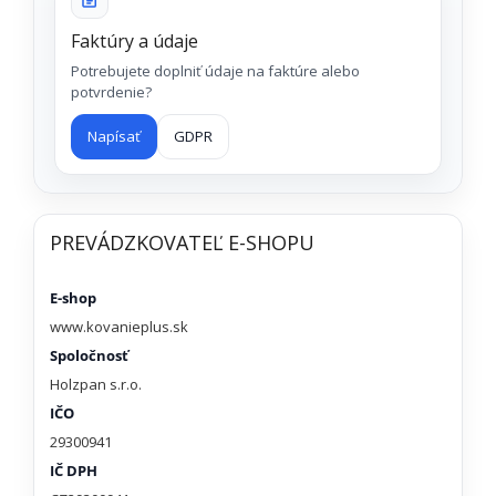
Faktúry a údaje
Potrebujete doplniť údaje na faktúre alebo
potvrdenie?
Napísať
GDPR
PREVÁDZKOVATEĽ E-SHOPU
E-shop
www.kovanieplus.sk
Spoločnosť
Holzpan s.r.o.
IČO
29300941
IČ DPH