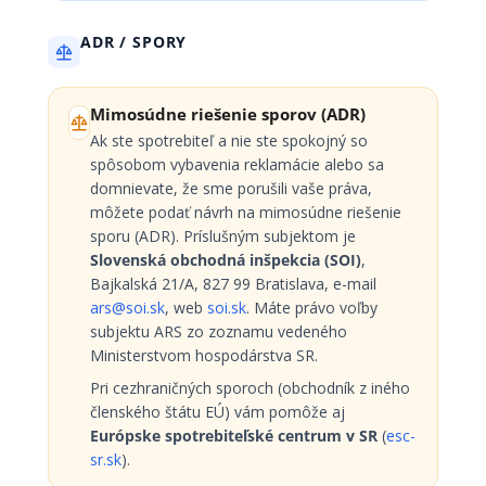
ADR / SPORY
Mimosúdne riešenie sporov (ADR)
Ak ste spotrebiteľ a nie ste spokojný so
spôsobom vybavenia reklamácie alebo sa
domnievate, že sme porušili vaše práva,
môžete podať návrh na mimosúdne riešenie
sporu (ADR). Príslušným subjektom je
Slovenská obchodná inšpekcia (SOI)
,
Bajkalská 21/A, 827 99 Bratislava, e-mail
ars@soi.sk
, web
soi.sk
. Máte právo voľby
subjektu ARS zo zoznamu vedeného
Ministerstvom hospodárstva SR.
Pri cezhraničných sporoch (obchodník z iného
členského štátu EÚ) vám pomôže aj
Európske spotrebiteľské centrum v SR
(
esc-
sr.sk
).