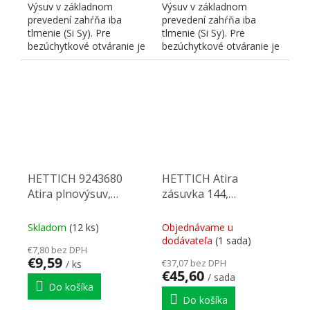
Výsuv v základnom
Výsuv v základnom
prevedení zahŕňa iba
prevedení zahŕňa iba
tlmenie (Si Sy). Pre
tlmenie (Si Sy). Pre
bezúchytkové otváranie je
bezúchytkové otváranie je
nutné doplniť
nutné doplniť
zodpovedajúci P2...
zodpovedajúci P2...
HETTICH 9243680
HETTICH Atira
Atira plnovýsuv,
zásuvka 144,
Quadro V6,
470mm/30kg,
260mm/10kg, bok
strieborná, SiSy
Skladom
(12 ks)
Objednávame u
18mm, ľavá, PTOs
dodávateľa
(1 sada)
€7,80 bez DPH
€9,59
€37,07 bez DPH
/ ks
€45,60
/ sada
Do košíka
Do košíka