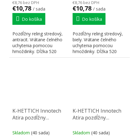
€8,76 bez DPH
€8,76 bez DPH
€10,78
€10,78
/ sada
/ sada
Do košíka
Do košíka
Pozdĺžny reling stredový,
Pozdĺžny reling stredový,
antracit. Vrátane čelného
biely. Vrátane čelného
uchytenia pomocou
uchytenia pomocou
hmoždinky. Dĺžka 520
hmoždinky. Dĺžka 520
mm.
mm.
K-HETTICH Innotech
K-HETTICH Innotech
Atira pozdĺžny
Atira pozdĺžny
stredový reling 520,
stredový reling 470,
strieborný, hmoždinka
strieborný, hmoždinka
Skladom
(40 sada)
Skladom
(40 sada)