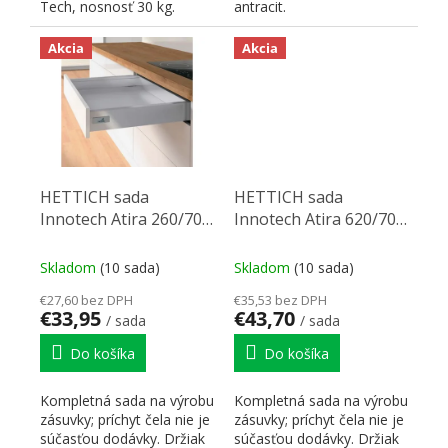
Tech, nosnosť 30 kg.
antracit.
Akcia
Akcia
HETTICH sada
HETTICH sada
Innotech Atira 260/70
Innotech Atira 620/70
strieborná, 30 kg, SiSy
antracit, 30 kg, SiSy
Skladom
(10 sada)
Skladom
(10 sada)
€27,60 bez DPH
€35,53 bez DPH
€33,95
€43,70
/ sada
/ sada
Do košíka
Do košíka
Kompletná sada na výrobu
Kompletná sada na výrobu
zásuvky; príchyt čela nie je
zásuvky; príchyt čela nie je
súčasťou dodávky. Držiak
súčasťou dodávky. Držiak