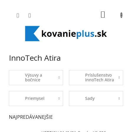
Prejsť na obsah
NÁKUPNÝ
InnoTech Atira
Výsuvy a
Príslušenstvo
bočnice
InnoTech Atira
Priemysel
Sady
NAJPREDÁVANEJŠIE