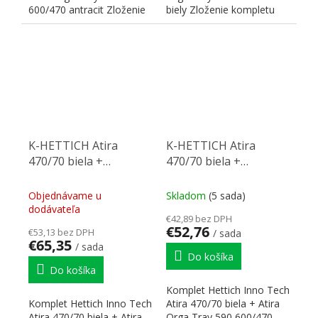
600/470 antracit Zloženie
biely Zloženie kompletu
kompletu HETTICH...
HETTICH 9194627...
K-HETTICH Atira
K-HETTICH Atira
470/70 biela +
470/70 biela +
príborník OrgaTray
príborník OrgaTray
590 800 biela
590 600 biela
Objednávame u
Skladom
(5 sada)
dodávateľa
€42,89 bez DPH
€52,76
€53,13 bez DPH
/ sada
€65,35
/ sada
Do košíka
Do košíka
Komplet Hettich Inno Tech
Komplet Hettich Inno Tech
Atira 470/70 biela + Atira
Atira 470/70 biela + Atira
Orga Tray 590 600/470