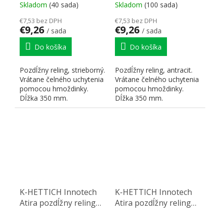
hmoždinka
hmoždinka
Skladom
(40 sada)
Skladom
(100 sada)
€7,53 bez DPH
€7,53 bez DPH
€9,26
€9,26
/ sada
/ sada
Do košíka
Do košíka
Pozdĺžny reling, strieborný.
Pozdĺžny reling, antracit.
Vrátane čelného uchytenia
Vrátane čelného uchytenia
pomocou hmoždinky.
pomocou hmoždinky.
Dĺžka 350 mm.
Dĺžka 350 mm.
K-HETTICH Innotech
K-HETTICH Innotech
Atira pozdĺžny reling
Atira pozdĺžny reling
300, strieborný,
300, biely, hmoždinka