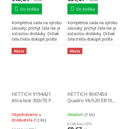
Do košíka
Do košíka
Kompletná sada na výrobu
Kompletná sada na výrobu
zásuvky; príchyt čela nie je
zásuvky; príchyt čela nie je
súčasťou dodávky. Držiak
súčasťou dodávky. Držiak
čela treba dokúpiť podľa
čela treba dokúpiť podľa
preferovaného...
preferovaného...
Akcia
Akcia
HETTICH 9194421
HETTICH 9047454
Atira bok 300/70 P
Quadro V6/520 EB10,5
antracit
SiSy L
Objednávame u
Skladom
(1 ks)
dodávateľa
(12 ks)
€7,86 bez DPH