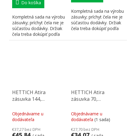
Do košíka
Kompletná sada na výrobu
Kompletná sada na výrobu
zásuvky; príchyt čela nie je
zásuvky; príchyt čela nie je
súčasťou dodávky. Držiak
súčasťou dodávky. Držiak
čela treba dokúpiť podľa
čela treba dokúpiť podľa
preferovaného...
preferovaného...
HETTICH Atira
HETTICH Atira
zásuvka 144,
zásuvka 70,
470mm/30kg, biela,
470mm/30kg, biela,
SiSy
SiSy
Objednávame u
Objednávame u
dodávateľa
dodávateľa
(1 sada)
€37,27 bez DPH
€27,70 bez DPH
€45,84
€34,07
/ sada
/ sada