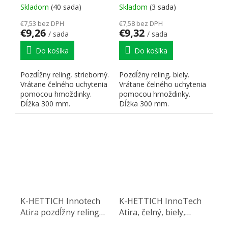
hmoždinka
Skladom
(40 sada)
Skladom
(3 sada)
€7,53 bez DPH
€7,58 bez DPH
€9,26
€9,32
/ sada
/ sada
Do košíka
Do košíka
Pozdĺžny reling, strieborný.
Pozdĺžny reling, biely.
Vrátane čelného uchytenia
Vrátane čelného uchytenia
pomocou hmoždinky.
pomocou hmoždinky.
Dĺžka 300 mm.
Dĺžka 300 mm.
K-HETTICH Innotech
K-HETTICH InnoTech
Atira pozdĺžny reling
Atira, čelný, biely,
300, antracit,
420/70/144 vr. relingu,