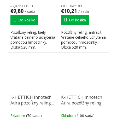
€7,97 bez DPH
€8,30 bez DPH
€9,80
€10,21
/ sada
/ sada
Do košíka
Do košíka
Pozdĺžny reling, biely.
Pozdĺžny reling, antracit.
Vrátane čelného uchytenia
Vrátane čelného uchytenia
pomocou hmoždinky.
pomocou hmoždinky.
Dĺžka 520 mm.
Dĺžka 520 mm.
K-HETTICH Innotech
K-HETTICH Innotech
Atira pozdĺžny reling
Atira pozdĺžny reling
520, strieborný,
470, antracit,
hmoždinka
hmoždinka
Skladom
(70 sada)
Skladom
(100 sada)