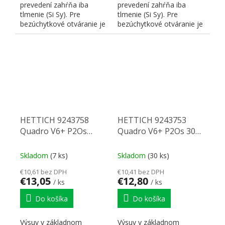
prevedení zahŕňa iba
prevedení zahŕňa iba
tlmenie (Si Sy). Pre
tlmenie (Si Sy). Pre
bezúchytkové otváranie je
bezúchytkové otváranie je
nutné doplniť
nutné doplniť
zodpovedajúci P2...
zodpovedajúci P2...
HETTICH 9243758
HETTICH 9243753
Quadro V6+ P2Os
Quadro V6+ P2Os 300
420mm/50kg EB10,5 L
mm eb10,5 P
Skladom
(7 ks)
Skladom
(30 ks)
€10,61 bez DPH
€10,41 bez DPH
€13,05
€12,80
/ ks
/ ks
Do košíka
Do košíka
Výsuv v základnom
Výsuv v základnom