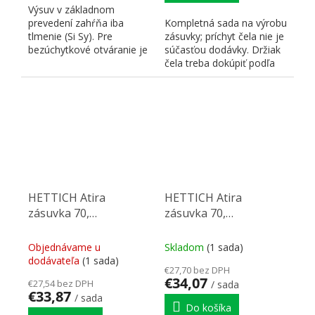
Výsuv v základnom
prevedení zahŕňa iba
Kompletná sada na výrobu
tlmenie (Si Sy). Pre
zásuvky; príchyt čela nie je
bezúchytkové otváranie je
súčasťou dodávky. Držiak
nutné doplniť
čela treba dokúpiť podľa
zodpovedajúci P2...
preferovaného...
HETTICH Atira
HETTICH Atira
zásuvka 70,
zásuvka 70,
470mm/30kg,
470mm/30kg, antracit,
strieborná, SiSy
SiSy
Objednávame u
Skladom
(1 sada)
dodávateľa
(1 sada)
€27,70 bez DPH
€34,07
€27,54 bez DPH
/ sada
€33,87
/ sada
Do košíka