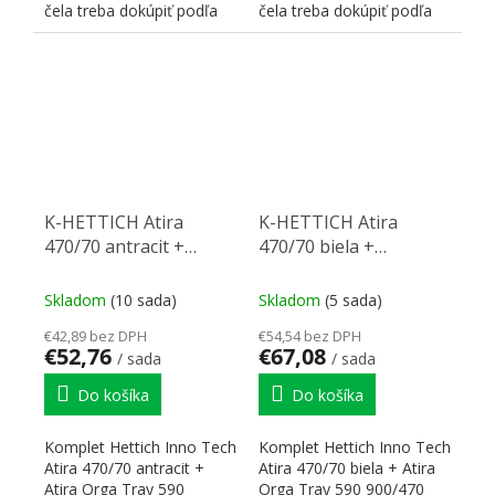
čela treba dokúpiť podľa
čela treba dokúpiť podľa
preferovaného...
preferovaného...
K-HETTICH Atira
K-HETTICH Atira
470/70 antracit +
470/70 biela +
príborník OrgaTray
príborník OrgaTray
590 600 antracit
590 900 biela
Skladom
(10 sada)
Skladom
(5 sada)
€42,89 bez DPH
€54,54 bez DPH
€52,76
€67,08
/ sada
/ sada
Do košíka
Do košíka
Komplet Hettich Inno Tech
Komplet Hettich Inno Tech
Atira 470/70 antracit +
Atira 470/70 biela + Atira
Atira Orga Tray 590
Orga Tray 590 900/470