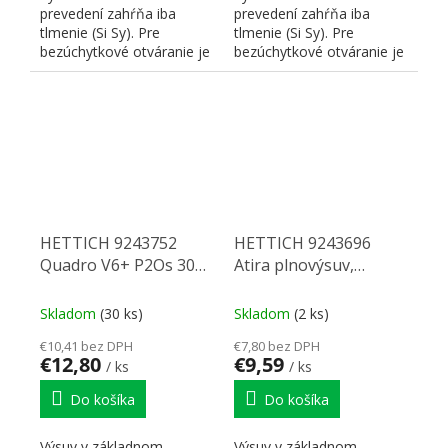
prevedení zahŕňa iba
prevedení zahŕňa iba
tlmenie (Si Sy). Pre
tlmenie (Si Sy). Pre
bezúchytkové otváranie je
bezúchytkové otváranie je
nutné doplniť
nutné doplniť
zodpovedajúci P2...
zodpovedajúci P2...
HETTICH 9243752
HETTICH 9243696
Quadro V6+ P2Os 300
Atira plnovýsuv,
mm eb10,5 L
Quadro V6,
350mm/30kg, bok
Skladom
(30 ks)
Skladom
(2 ks)
18mm, pravá, PTOs
€10,41 bez DPH
€7,80 bez DPH
€12,80
€9,59
/ ks
/ ks
Do košíka
Do košíka
Výsuv v základnom
Výsuv v základnom