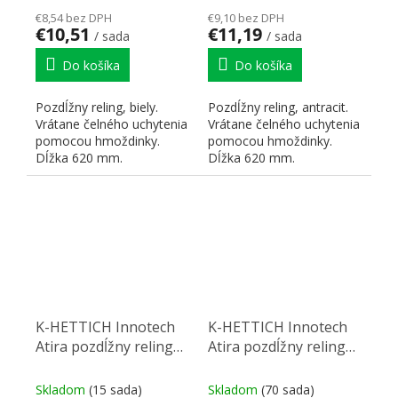
€8,54 bez DPH
€9,10 bez DPH
€10,51
€11,19
/ sada
/ sada
Do košíka
Do košíka
Pozdĺžny reling, biely.
Pozdĺžny reling, antracit.
Vrátane čelného uchytenia
Vrátane čelného uchytenia
pomocou hmoždinky.
pomocou hmoždinky.
Dĺžka 620 mm.
Dĺžka 620 mm.
K-HETTICH Innotech
K-HETTICH Innotech
Atira pozdĺžny reling
Atira pozdĺžny reling
520, biely, hmoždinka
520, antracit,
hmoždinka
Skladom
(15 sada)
Skladom
(70 sada)