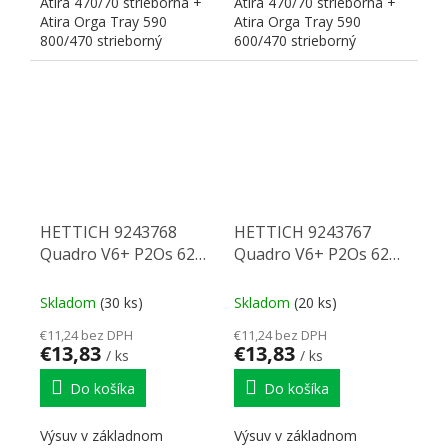
Atira 470/70 strieborná +
Atira 470/70 strieborná +
Atira Orga Tray 590
Atira Orga Tray 590
800/470 strieborný
600/470 strieborný
Zloženie kompletu
Zloženie kompletu
HETTICH...
HETTICH...
HETTICH 9243768
HETTICH 9243767
Quadro V6+ P2Os 620
Quadro V6+ P2Os 620
mm eb10,5 P
mm eb10,5 L
Skladom
(30 ks)
Skladom
(20 ks)
€11,24 bez DPH
€11,24 bez DPH
€13,83
€13,83
/ ks
/ ks
Do košíka
Do košíka
Výsuv v základnom
Výsuv v základnom