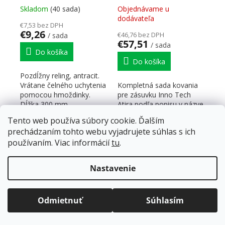
hmoždinka
50kg, SiSy
Skladom
(40 sada)
Objednávame u
dodávateľa
€7,53 bez DPH
€9,26
€46,76 bez DPH
/ sada
€57,51
/ sada
Do košíka
Do košíka
Pozdĺžny reling, antracit.
Vrátane čelného uchytenia
Kompletná sada kovania
pomocou hmoždinky.
pre zásuvku Inno Tech
Dĺžka 300 mm.
Atira podľa popisu v názve
produktu - vrátane
Tento web používa súbory cookie. Ďalším
výsuvov a čelného
prechádzaním tohto webu vyjadrujete súhlas s ich
kovania...
používaním. Viac informácií
tu
.
Doprava zadarmo
pre balíkové zásielky v hodnote
nad
120 EUR*
.
Nastavenie
Viac informácií o doprave a platbe.
Balíky zasielame už od
4 EUR
.
ZRÝCHĽUJEME.
Odmietnuť
Súhlasím
K-HETTICH InnoTech
K-HETTICH InnoTech
Atira, čelný, biely,
Atira, čelný, biely,