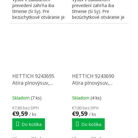
prevedení zahŕňa iba
prevedení zahŕňa iba
tlmenie (Si Sy). Pre
tlmenie (Si Sy). Pre
bezúchytkové otváranie je
bezúchytkové otváranie je
nutné doplniť
nutné doplniť
zodpovedajúci P2...
zodpovedajúci P2...
HETTICH 9243695
HETTICH 9243690
Atira plnovýsuv,
Atira plnovýsuv,
Quadro V6,
Quadro V6,
350mm/30kg, bok
260mm/30kg, bok
Skladom
(7 ks)
Skladom
(4 ks)
18mm, ľavá, PTOs
18mm, pravá, PTOs
€7,80 bez DPH
€7,80 bez DPH
€9,59
€9,59
/ ks
/ ks
Do košíka
Do košíka