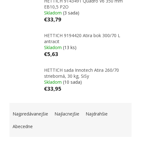
HETTICH 9143491 Quadro V6 350 mm
EB10,5 P2O
Skladom
(3 sada)
€33,79
HETTICH 9194420 Atira bok 300/70 L
antracit
Skladom
(13 ks)
€5,63
HETTICH sada Innotech Atira 260/70
strieborná, 30 kg, SiSy
Skladom
(10 sada)
€33,95
RADENIE PRODUKTOV
Najpredávanejšie
Najlacnejšie
Najdrahšie
Abecedne