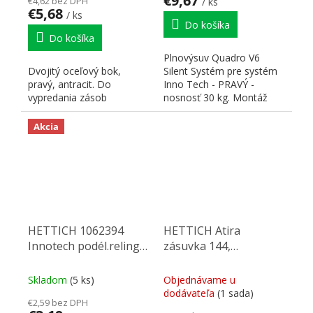
€9,67
€4,62 bez DPH
/ ks
€5,68
/ ks
Do košíka
Do košíka
Plnovýsuv Quadro V6
Dvojitý oceľový bok,
Silent Systém pre systém
pravý, antracit. Do
Inno Tech - PRAVÝ -
vypredania zásob
nosnosť 30 kg. Montáž
nasunutím - zásuvka sa
položí...
Akcia
HETTICH 1062394
HETTICH Atira
Innotech podél.reling
zásuvka 144,
470 stř
470mm/30kg, antracit,
SiSy
Skladom
(5 ks)
Objednávame u
dodávateľa
(1 sada)
€2,59 bez DPH