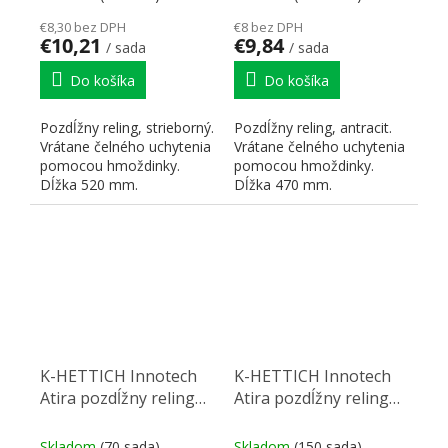
€8,30 bez DPH
€8 bez DPH
€10,21
€9,84
/ sada
/ sada
Do košíka
Do košíka
Pozdĺžny reling, strieborný.
Pozdĺžny reling, antracit.
Vrátane čelného uchytenia
Vrátane čelného uchytenia
pomocou hmoždinky.
pomocou hmoždinky.
Dĺžka 520 mm.
Dĺžka 470 mm.
K-HETTICH Innotech
K-HETTICH Innotech
Atira pozdĺžny reling
Atira pozdĺžny reling
470, strieborný,
470, biely, hmoždinka
hmoždinka
Skladom
(70 sada)
Skladom
(150 sada)