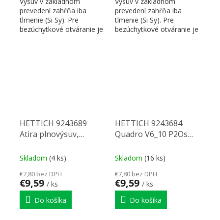
Výsuv v základnom
Výsuv v základnom
prevedení zahŕňa iba
prevedení zahŕňa iba
tlmenie (Si Sy). Pre
tlmenie (Si Sy). Pre
bezúchytkové otváranie je
bezúchytkové otváranie je
nutné doplniť
nutné doplniť
zodpovedajúci P2...
zodpovedajúci P2...
HETTICH 9243689
HETTICH 9243684
Atira plnovýsuv,
Quadro V6_10 P2Os
Quadro V6,
300 mm eb10,5 P
260mm/30kg, bok
Skladom
(4 ks)
Skladom
(16 ks)
18mm, ľavá, PTOs
€7,80 bez DPH
€7,80 bez DPH
€9,59
€9,59
/ ks
/ ks
Do košíka
Do košíka