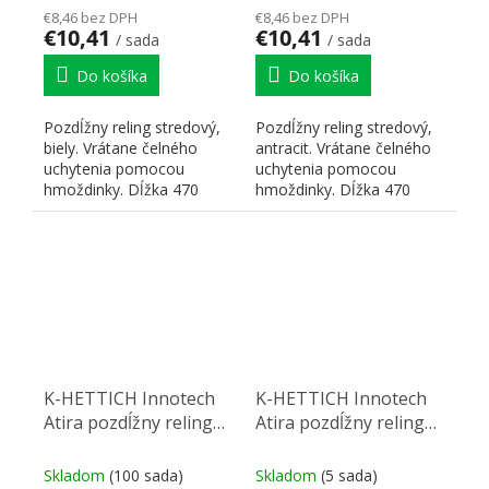
€8,46 bez DPH
€8,46 bez DPH
€10,41
€10,41
/ sada
/ sada
Do košíka
Do košíka
Pozdĺžny reling stredový,
Pozdĺžny reling stredový,
biely. Vrátane čelného
antracit. Vrátane čelného
uchytenia pomocou
uchytenia pomocou
hmoždinky. Dĺžka 470
hmoždinky. Dĺžka 470
mm.
mm.
K-HETTICH Innotech
K-HETTICH Innotech
Atira pozdĺžny reling
Atira pozdĺžny reling
620, biely, hmoždinka
620, antracit,
hmoždinka
Skladom
(100 sada)
Skladom
(5 sada)