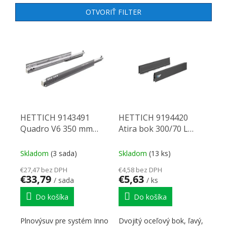
OTVORIŤ FILTER
VÝPIS PRODUKTOV
HETTICH 9143491
HETTICH 9194420
Quadro V6 350 mm
Atira bok 300/70 L
EB10,5 P2O
antracit
Skladom
(3 sada)
Skladom
(13 ks)
€27,47 bez DPH
€4,58 bez DPH
€33,79
€5,63
/ sada
/ ks
Do košíka
Do košíka
Plnovýsuv pre systém Inno
Dvojitý oceľový bok, ľavý,