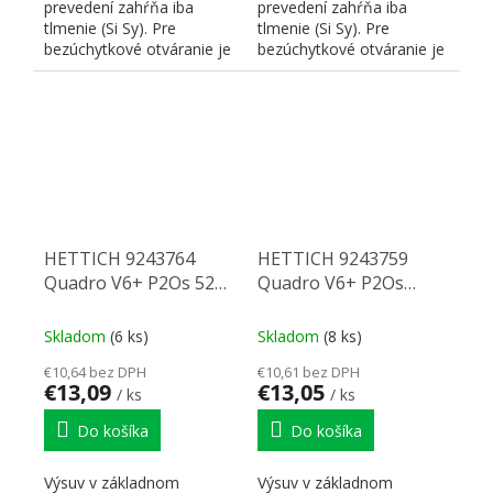
prevedení zahŕňa iba
prevedení zahŕňa iba
tlmenie (Si Sy). Pre
tlmenie (Si Sy). Pre
bezúchytkové otváranie je
bezúchytkové otváranie je
nutné doplniť
nutné doplniť
zodpovedajúci P2...
zodpovedajúci P2...
HETTICH 9243764
HETTICH 9243759
Quadro V6+ P2Os 520
Quadro V6+ P2Os
mm eb10,5 L
420mm/50kg EB10,5 P
Skladom
(6 ks)
Skladom
(8 ks)
€10,64 bez DPH
€10,61 bez DPH
€13,09
€13,05
/ ks
/ ks
Do košíka
Do košíka
Výsuv v základnom
Výsuv v základnom