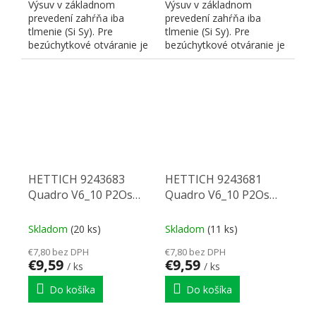
Výsuv v základnom
Výsuv v základnom
prevedení zahŕňa iba
prevedení zahŕňa iba
tlmenie (Si Sy). Pre
tlmenie (Si Sy). Pre
bezúchytkové otváranie je
bezúchytkové otváranie je
nutné doplniť
nutné doplniť
zodpovedajúci P2...
zodpovedajúci P2...
HETTICH 9243683
HETTICH 9243681
Quadro V6_10 P2Os
Quadro V6_10 P2Os
300 mm eb10,5 L
260 mm eb10,5 P
Skladom
(20 ks)
Skladom
(11 ks)
€7,80 bez DPH
€7,80 bez DPH
€9,59
€9,59
/ ks
/ ks
Do košíka
Do košíka