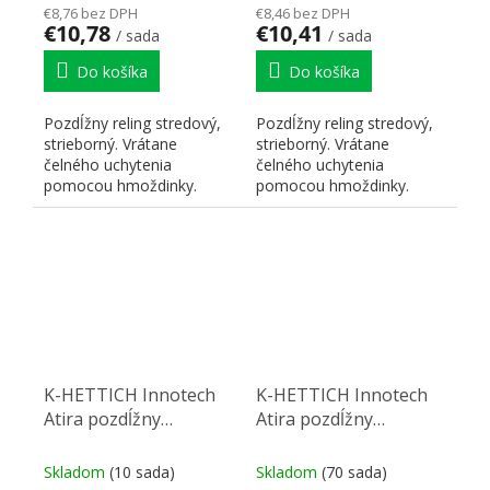
€8,76 bez DPH
€8,46 bez DPH
€10,78
€10,41
/ sada
/ sada
Do košíka
Do košíka
Pozdĺžny reling stredový,
Pozdĺžny reling stredový,
strieborný. Vrátane
strieborný. Vrátane
čelného uchytenia
čelného uchytenia
pomocou hmoždinky.
pomocou hmoždinky.
Dĺžka 520 mm.
Dĺžka 470 mm.
K-HETTICH Innotech
K-HETTICH Innotech
Atira pozdĺžny
Atira pozdĺžny
stredový reling 470,
stredový reling 470,
biely, hmoždinka
antracit, hmoždinka
Skladom
(10 sada)
Skladom
(70 sada)