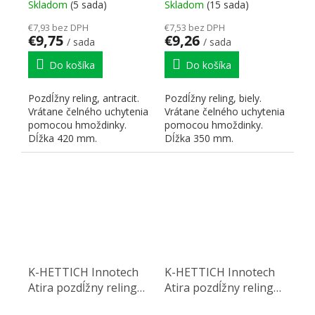
hmoždinka
Skladom
(5 sada)
Skladom
(15 sada)
€7,93 bez DPH
€7,53 bez DPH
€9,75
€9,26
/ sada
/ sada
Do košíka
Do košíka
Pozdĺžny reling, antracit.
Pozdĺžny reling, biely.
Vrátane čelného uchytenia
Vrátane čelného uchytenia
pomocou hmoždinky.
pomocou hmoždinky.
Dĺžka 420 mm.
Dĺžka 350 mm.
K-HETTICH Innotech
K-HETTICH Innotech
Atira pozdĺžny reling
Atira pozdĺžny reling
350, strieborný,
350, antracit,