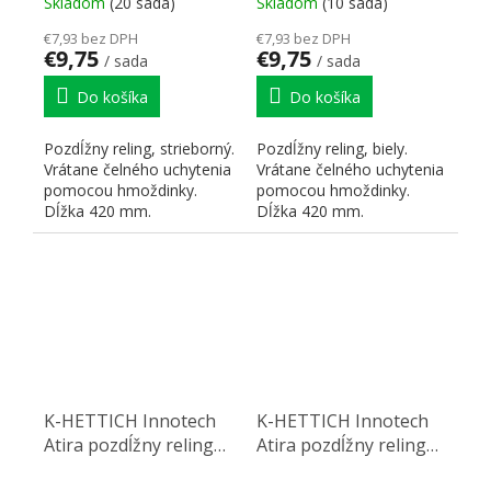
Skladom
(20 sada)
Skladom
(10 sada)
€7,93 bez DPH
€7,93 bez DPH
€9,75
€9,75
/ sada
/ sada
Do košíka
Do košíka
Pozdĺžny reling, strieborný.
Pozdĺžny reling, biely.
Vrátane čelného uchytenia
Vrátane čelného uchytenia
pomocou hmoždinky.
pomocou hmoždinky.
Dĺžka 420 mm.
Dĺžka 420 mm.
K-HETTICH Innotech
K-HETTICH Innotech
Atira pozdĺžny reling
Atira pozdĺžny reling
420, antracit,
350, biely, hmoždinka