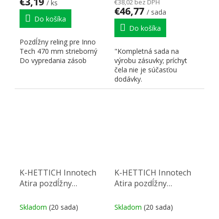
€3,19
€38,02 bez DPH
/ ks
€46,77
/ sada
Do košíka
Do košíka
Pozdĺžny reling pre Inno
Tech 470 mm strieborný
"Kompletná sada na
Do vypredania zásob
výrobu zásuvky; príchyt
čela nie je súčasťou
dodávky.
K-HETTICH Innotech
K-HETTICH Innotech
Atira pozdĺžny
Atira pozdĺžny
stredový reling 520,
stredový reling 520,
antracit, hmoždinka
biely, hmoždinka
Skladom
(20 sada)
Skladom
(20 sada)