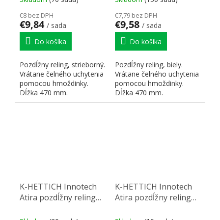
€8 bez DPH
€7,79 bez DPH
€9,84
€9,58
/ sada
/ sada
Do košíka
Do košíka
Pozdĺžny reling, strieborný.
Pozdĺžny reling, biely.
Vrátane čelného uchytenia
Vrátane čelného uchytenia
pomocou hmoždinky.
pomocou hmoždinky.
Dĺžka 470 mm.
Dĺžka 470 mm.
K-HETTICH Innotech
K-HETTICH Innotech
Atira pozdĺžny reling
Atira pozdĺžny reling
420, strieborný,
420, biely, hmoždinka
hmoždinka