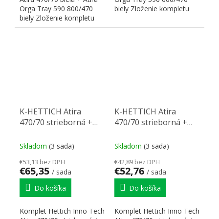
Orga Tray 590 800/470
biely Zloženie kompletu
biely Zloženie kompletu
HETTICH 9307140...
HETTICH 9194627...
K-HETTICH Atira
K-HETTICH Atira
470/70 strieborná +
470/70 strieborná +
príborník OrgaTray
príborník OrgaTray
590 800 strieborná
590 600 strieborná
Skladom
(3 sada)
Skladom
(3 sada)
€53,13 bez DPH
€42,89 bez DPH
€65,35
€52,76
/ sada
/ sada
Do košíka
Do košíka
Komplet Hettich Inno Tech
Komplet Hettich Inno Tech