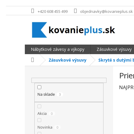
Prejsť na obsah
+420 608 455 499
objednavky@kovanieplus.sk
Nábytkové závesy a výkopy
Zásuvkové výsuvy
Domov
Zásuvkové výsuvy
Skryté s dutými 
BOČNÝ PANEL
Pri
NAJPR
Na sklade
3
Akcia
0
Novinka
0