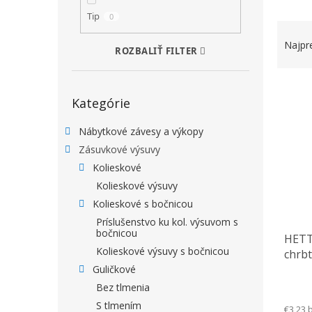
Tip
0
RADEN
Najpr
ROZBALIŤ FILTER
VÝPIS
Preskočiť kategórie
Kategórie
Nábytkové závesy a výkopy
Zásuvkové výsuvy
Kolieskové
Kolieskové výsuvy
Kolieskové s bočnicou
Príslušenstvo ku kol. výsuvom s
bočnicou
HETT
Kolieskové výsuvy s bočnicou
chrbt
Guličkové
Bez tlmenia
S tlmením
€3,23 