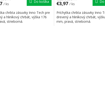
Do košíka
Do 
97
€3,97
/ ks
/ ks
tka chrbta zásuvky Inno Tech pre
Príchytka chrbta zásuvky Inno T
ý a hliníkový chrbát, výška 176
drevený a hliníkový chrbát, výšk
vá, strieborná.
mm, pravá, strieborná.
Ovládaci