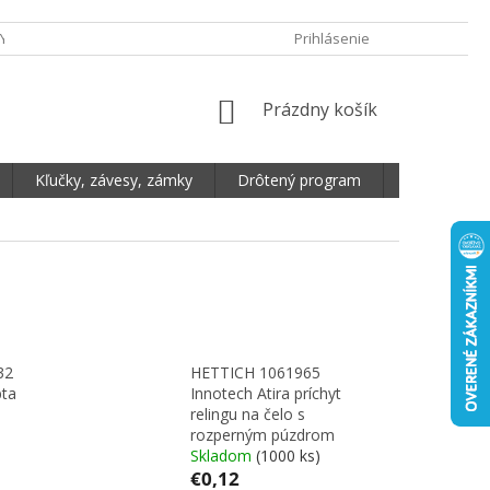
Y OCHRANY OSOBNÝCH ÚDAJOV
DOPRAVA A PLATBA
Prihlásenie
REKLAMA
NÁKUPNÝ KOŠÍK
Prázdny košík
Kľučky, závesy, zámky
Drôtený program
Plošné mate
32
HETTICH 1061965
bta
Innotech Atira príchyt
relingu na čelo s
rozperným púzdrom
Skladom
(1000 ks)
€0,12