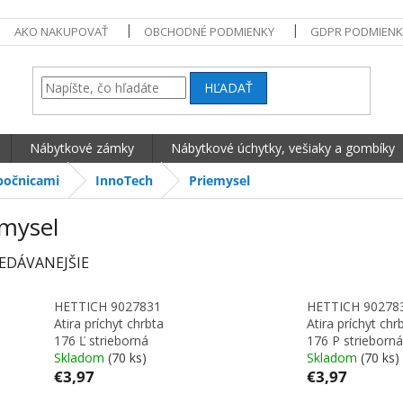
AKO NAKUPOVAŤ
OBCHODNÉ PODMIENKY
GDPR PODMIENK
HĽADAŤ
Nábytkové zámky
Nábytkové úchytky, vešiaky a gombíky
bočnicami
InnoTech
Priemysel
emysel
EDÁVANEJŠIE
HETTICH 9027831
HETTICH 90278
Atira príchyt chrbta
Atira príchyt chr
176 Ľ strieborná
176 P strieborná
Skladom
(70 ks)
Skladom
(70 ks)
€3,97
€3,97