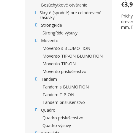
€3,
Bezúchytkové otváranie
Skryté (spodné) pre celodrevené
Príchy
zásuvky
dreven
StrongRide
mm, ľa
StrongRide výsuvy
Movento
Movento s BLUMOTION
Movento TIP-ON BLUMOTION
Movento TIP-ON
Movento príslušenstvo
Tandem
Tandem s BLUMOTION
Tandem TIP-ON
Tandem príslušenstvo
Quadro
Quadro príslušenstvo
Quadro výsuvy