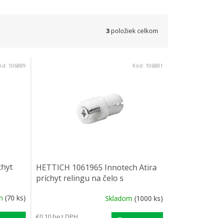
3
položiek celkom
ód:
106889
Kód:
106881
chyt
HETTICH 1061965 Innotech Atira
príchyt relingu na čelo s
rozperným púzdrom
om
(70 ks)
Skladom
(1000 ks)
€0,10 bez DPH