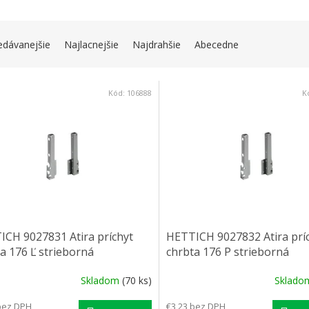
IE PRODUKTOV
edávanejšie
Najlacnejšie
Najdrahšie
Abecedne
 PRODUKTOV
Kód:
106888
K
ICH 9027831 Atira príchyt
HETTICH 9027832 Atira prí
a 176 Ľ strieborná
chrbta 176 P strieborná
Skladom
(70 ks)
Sklad
bez DPH
€3,23 bez DPH