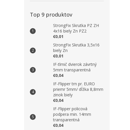
Top 9 produktov
StrongFix Skrutka PZ ZH
4x16 biely Zn PZ2
€0,01
StrongFix Skrutka 3,5x16
biely Zn
€0,01
IF-tlmič dvierok závrtný
5mm transparentná
€0,04
IF-Flipper trn pr. EURO
priemr 5mm/ dĺžka 8,8mm
zinok biely
€0,04
IF-Flipper policová
podpera min. 14mm
transparentná
€0,04