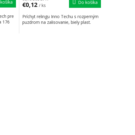
košíka
Do košíka
€0,12
/ ks
ech pre
Príchyt relingu Inno Techu s rozperným
a 176
puzdrom na zalisovanie, biely plast.
e prvky výpisu