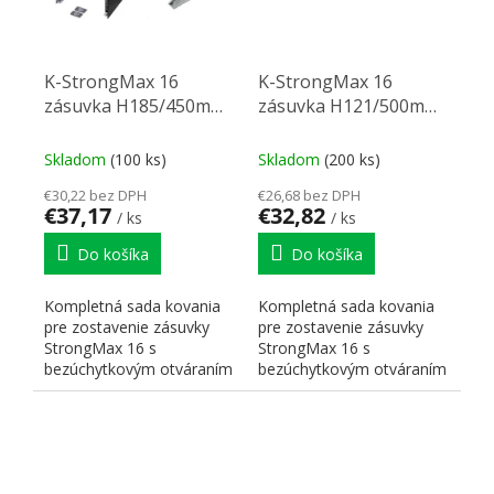
K-StrongMax 16
K-StrongMax 16
zásuvka H185/450mm
zásuvka H121/500mm
push, čierna
push, čierna
Skladom
(100 ks)
Skladom
(200 ks)
€30,22 bez DPH
€26,68 bez DPH
€37,17
€32,82
/ ks
/ ks
Do košíka
Do košíka
Kompletná sada kovania
Kompletná sada kovania
pre zostavenie zásuvky
pre zostavenie zásuvky
StrongMax 16 s
StrongMax 16 s
bezúchytkovým otváraním
bezúchytkovým otváraním
"PUSH". Nutné doplniť
"PUSH". Nutné doplniť
prírezy...
prírezy...