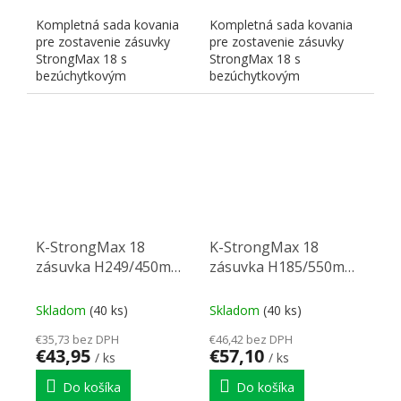
Kompletná sada kovania
Kompletná sada kovania
pre zostavenie zásuvky
pre zostavenie zásuvky
StrongMax 18 s
StrongMax 18 s
bezúchytkovým
bezúchytkovým
otváraním" "PUSH". Nutné
otváraním" "PUSH". Nutné
doplniť prírezy...
doplniť prírezy...
K-StrongMax 18
K-StrongMax 18
zásuvka H249/450mm
zásuvka H185/550mm
push, sivá
bok sklo push, sivá
Skladom
(40 ks)
Skladom
(40 ks)
€35,73 bez DPH
€46,42 bez DPH
€43,95
€57,10
/ ks
/ ks
Do košíka
Do košíka