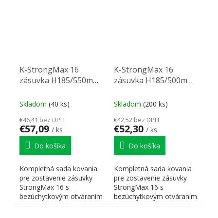
K-StrongMax 16
K-StrongMax 16
zásuvka H185/550mm
zásuvka H185/500mm
bok sklo push, biela
bok sklo push, biela
Skladom
(40 ks)
Skladom
(200 ks)
€46,41 bez DPH
€42,52 bez DPH
€57,09
€52,30
/ ks
/ ks
Do košíka
Do košíka
Kompletná sada kovania
Kompletná sada kovania
pre zostavenie zásuvky
pre zostavenie zásuvky
StrongMax 16 s
StrongMax 16 s
bezúchytkovým otváraním
bezúchytkovým otváraním
"PUSH". Nutné doplniť
"PUSH". Nutné doplniť
prírezy...
prírezy...