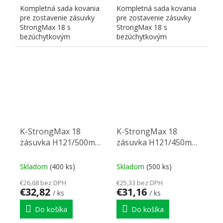
Kompletná sada kovania
Kompletná sada kovania
pre zostavenie zásuvky
pre zostavenie zásuvky
StrongMax 18 s
StrongMax 18 s
bezúchytkovým
bezúchytkovým
otváraním" "PUSH". Nutné
otváraním" "PUSH". Nutné
doplniť prírezy...
doplniť prírezy...
K-StrongMax 18
K-StrongMax 18
zásuvka H121/500mm
zásuvka H121/450mm
push, čierna
push, čierna
Skladom
(400 ks)
Skladom
(500 ks)
€26,68 bez DPH
€25,33 bez DPH
€32,82
€31,16
/ ks
/ ks
Do košíka
Do košíka