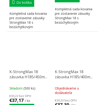
Do košíka
Kompletná sada kovania
Kompletná sada kovania
pre zostavenie zásuvky
pre zostavenie zásuvky
StrongMax 18 s
StrongMax 18 s
bezúchytkovým
bezúchytkovým
otváraním" "PUSH". Nutné
otváraním" "PUSH". Nutné
doplniť prírezy...
doplniť prírezy...
K-StrongMax 18
K-StrongMax 18
zásuvka H185/450mm
zásuvka H185/400mm
push, sivá
push, sivá
Skladom
(500 ks)
Objednávame u
dodávateľa
€30,22 bez DPH
€37,17
€30,33 bez DPH
/ ks
€37,30