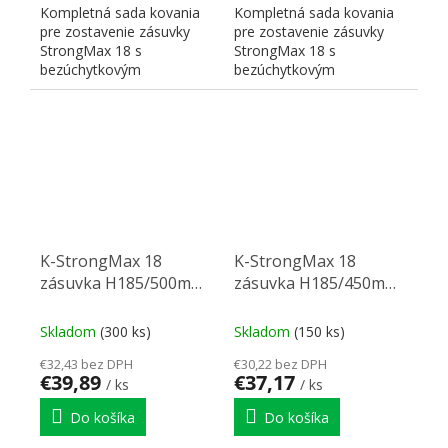
Kompletná sada kovania
Kompletná sada kovania
pre zostavenie zásuvky
pre zostavenie zásuvky
StrongMax 18 s
StrongMax 18 s
bezúchytkovým
bezúchytkovým
otváraním" "PUSH". Nutné
otváraním" "PUSH". Nutné
doplniť prírezy...
doplniť prírezy...
K-StrongMax 18
K-StrongMax 18
zásuvka H185/500mm
zásuvka H185/450mm
push, čierna
push, čierna
Skladom
(300 ks)
Skladom
(150 ks)
€32,43 bez DPH
€30,22 bez DPH
€39,89
€37,17
/ ks
/ ks
Do košíka
Do košíka