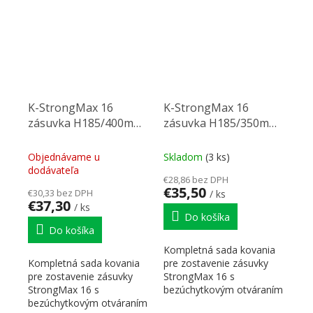
prírezy...
prírezy...
K-StrongMax 16
K-StrongMax 16
zásuvka H185/400mm
zásuvka H185/350mm
push, biela
push, biela
Objednávame u
Skladom
(3 ks)
dodávateľa
€28,86 bez DPH
€35,50
€30,33 bez DPH
/ ks
€37,30
/ ks
Do košíka
Do košíka
Kompletná sada kovania
Kompletná sada kovania
pre zostavenie zásuvky
pre zostavenie zásuvky
StrongMax 16 s
StrongMax 16 s
bezúchytkovým otváraním
bezúchytkovým otváraním
"PUSH". Nutné doplniť