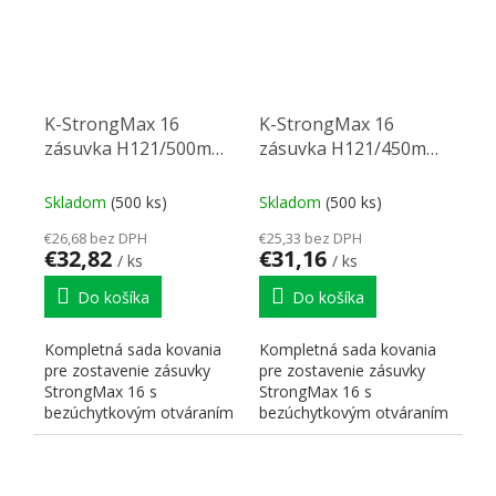
K-StrongMax 16
K-StrongMax 16
zásuvka H121/500mm
zásuvka H121/450mm
push, sivá
push, sivá
Skladom
(500 ks)
Skladom
(500 ks)
€26,68 bez DPH
€25,33 bez DPH
€32,82
€31,16
/ ks
/ ks
Do košíka
Do košíka
Kompletná sada kovania
Kompletná sada kovania
pre zostavenie zásuvky
pre zostavenie zásuvky
StrongMax 16 s
StrongMax 16 s
bezúchytkovým otváraním
bezúchytkovým otváraním
"PUSH". Nutné doplniť
"PUSH". Nutné doplniť
prírezy...
prírezy...