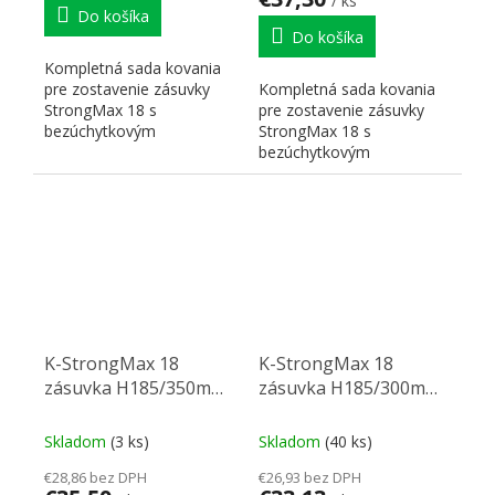
/ ks
Do košíka
Do košíka
Kompletná sada kovania
pre zostavenie zásuvky
Kompletná sada kovania
StrongMax 18 s
pre zostavenie zásuvky
bezúchytkovým
StrongMax 18 s
otváraním" "PUSH". Nutné
bezúchytkovým
doplniť prírezy...
otváraním" "PUSH". Nutné
doplniť prírezy...
K-StrongMax 18
K-StrongMax 18
zásuvka H185/350mm
zásuvka H185/300mm
push, sivá
push, sivá
Skladom
(3 ks)
Skladom
(40 ks)
€28,86 bez DPH
€26,93 bez DPH