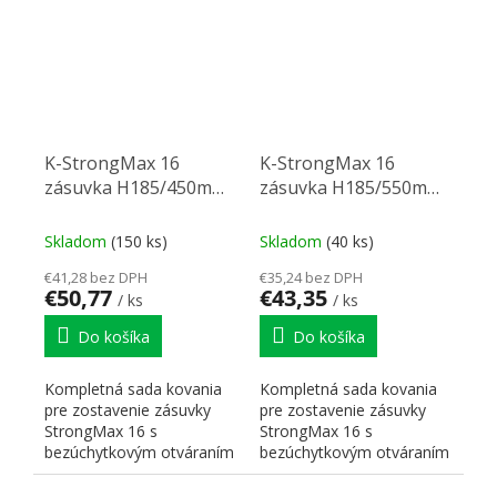
K-StrongMax 16
K-StrongMax 16
zásuvka H185/450mm
zásuvka H185/550mm
bok sklo push, biela
push, biela
Skladom
(150 ks)
Skladom
(40 ks)
€41,28 bez DPH
€35,24 bez DPH
€50,77
€43,35
/ ks
/ ks
Do košíka
Do košíka
Kompletná sada kovania
Kompletná sada kovania
pre zostavenie zásuvky
pre zostavenie zásuvky
StrongMax 16 s
StrongMax 16 s
bezúchytkovým otváraním
bezúchytkovým otváraním
"PUSH". Nutné doplniť
"PUSH". Nutné doplniť
prírezy...
prírezy...