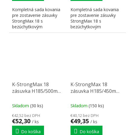
Kompletná sada kovania
Kompletná sada kovania
pre zostavenie zásuvky
pre zostavenie zásuvky
StrongMax 18 s
StrongMax 18 s
bezúchytkovým
bezúchytkovým
otváraním" "PUSH". Nutné
otváraním" "PUSH". Nutné
doplniť prírezy...
doplniť prírezy...
K-StrongMax 18
K-StrongMax 18
zásuvka H185/500mm
zásuvka H185/450mm
bok sklo push, sivá
bok sklo push, sivá
Skladom
(30 ks)
Skladom
(150 ks)
€42,52 bez DPH
€40,12 bez DPH
€52,30
€49,35
/ ks
/ ks
Do košíka
Do košíka