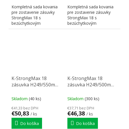
Kompletná sada kovania
Kompletná sada kovania
pre zostavenie zásuvky
pre zostavenie zásuvky
StrongMax 18 s
StrongMax 18 s
bezúchytkovým
bezúchytkovým
otváraním" "PUSH". Nutné
otváraním" "PUSH". Nutné
doplniť prírezy...
doplniť prírezy...
K-StrongMax 18
K-StrongMax 18
zásuvka H249/550mm
zásuvka H249/500mm
push, sivá
push, sivá
Skladom
(40 ks)
Skladom
(300 ks)
€41,33 bez DPH
€37,71 bez DPH
€50,83
€46,38
/ ks
/ ks
Do košíka
Do košíka