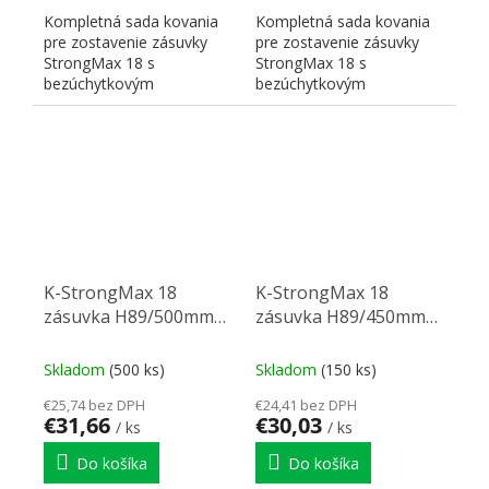
Kompletná sada kovania
Kompletná sada kovania
pre zostavenie zásuvky
pre zostavenie zásuvky
StrongMax 18 s
StrongMax 18 s
bezúchytkovým
bezúchytkovým
otváraním" "PUSH". Nutné
otváraním" "PUSH". Nutné
doplniť prírezy...
doplniť prírezy...
K-StrongMax 18
K-StrongMax 18
zásuvka H89/500mm
zásuvka H89/450mm
push, čierna
push, čierna
Skladom
(500 ks)
Skladom
(150 ks)
€25,74 bez DPH
€24,41 bez DPH
€31,66
€30,03
/ ks
/ ks
Do košíka
Do košíka