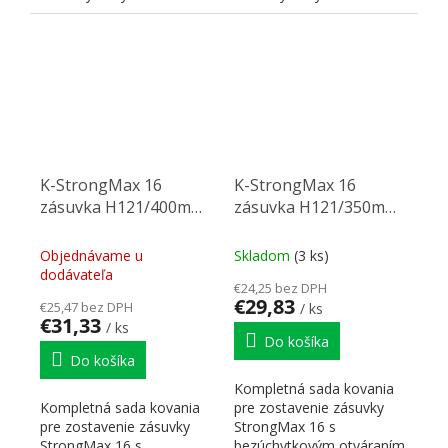
"PUSH". Nutné doplniť
"PUSH". Nutné doplniť
prírezy...
prírezy...
K-StrongMax 16
K-StrongMax 16
zásuvka H121/400mm
zásuvka H121/350mm
push, biela
push, biela
Objednávame u
Skladom
(3 ks)
dodávateľa
€24,25 bez DPH
€29,83
€25,47 bez DPH
/ ks
€31,33
/ ks
Do košíka
Do košíka
Kompletná sada kovania
Kompletná sada kovania
pre zostavenie zásuvky
pre zostavenie zásuvky
StrongMax 16 s
StrongMax 16 s
bezúchytkovým otváraním