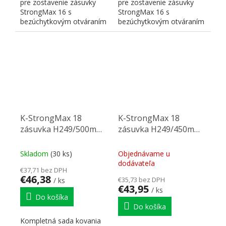
pre zostavenie zásuvky
pre zostavenie zásuvky
StrongMax 16 s
StrongMax 16 s
bezúchytkovým otváraním
bezúchytkovým otváraním
"PUSH". Nutné doplniť
"PUSH". Nutné doplniť
prírezy...
prírezy...
K-StrongMax 18
K-StrongMax 18
zásuvka H249/500mm
zásuvka H249/450mm
push, čierna
push, čierna
Skladom
(30 ks)
Objednávame u
dodávateľa
€37,71 bez DPH
€46,38
€35,73 bez DPH
/ ks
€43,95
/ ks
Do košíka
Do košíka
Kompletná sada kovania