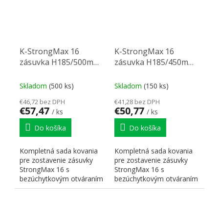
K-StrongMax 16
K-StrongMax 16
zásuvka H185/500mm
zásuvka H185/450mm
bok sklo push, sivá
bok sklo push, sivá
Skladom
(500 ks)
Skladom
(150 ks)
€46,72 bez DPH
€41,28 bez DPH
€57,47
€50,77
/ ks
/ ks
Do košíka
Do košíka
Kompletná sada kovania
Kompletná sada kovania
pre zostavenie zásuvky
pre zostavenie zásuvky
StrongMax 16 s
StrongMax 16 s
bezúchytkovým otváraním
bezúchytkovým otváraním
"PUSH". Nutné doplniť
"PUSH". Nutné doplniť
prírezy...
prírezy...