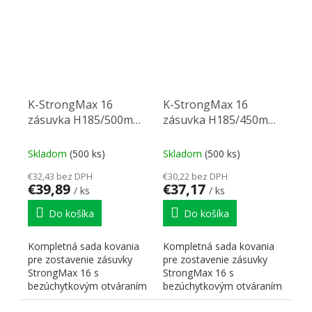
K-StrongMax 16
K-StrongMax 16
zásuvka H185/500mm
zásuvka H185/450mm
push, biela
push, biela
Skladom
(500 ks)
Skladom
(500 ks)
€32,43 bez DPH
€30,22 bez DPH
€39,89
€37,17
/ ks
/ ks
Do košíka
Do košíka
Kompletná sada kovania
Kompletná sada kovania
pre zostavenie zásuvky
pre zostavenie zásuvky
StrongMax 16 s
StrongMax 16 s
bezúchytkovým otváraním
bezúchytkovým otváraním
"PUSH". Nutné doplniť
"PUSH". Nutné doplniť