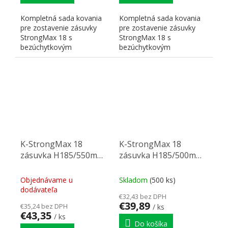
Kompletná sada kovania
Kompletná sada kovania
pre zostavenie zásuvky
pre zostavenie zásuvky
StrongMax 18 s
StrongMax 18 s
bezúchytkovým
bezúchytkovým
otváraním" "PUSH". Nutné
otváraním" "PUSH". Nutné
doplniť prírezy...
doplniť prírezy...
K-StrongMax 18
K-StrongMax 18
zásuvka H185/550mm
zásuvka H185/500mm
push, sivá
push, sivá
Objednávame u
Skladom
(500 ks)
dodávateľa
€32,43 bez DPH
€39,89
€35,24 bez DPH
/ ks
€43,35
/ ks
Do košíka