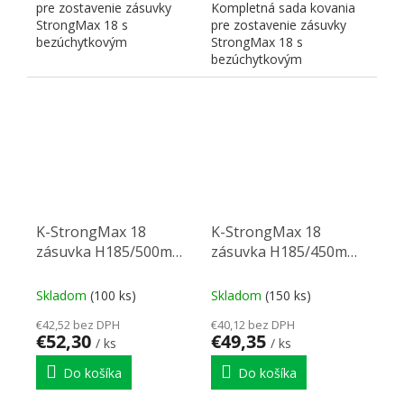
pre zostavenie zásuvky
Kompletná sada kovania
StrongMax 18 s
pre zostavenie zásuvky
bezúchytkovým
StrongMax 18 s
otváraním" "PUSH". Nutné
bezúchytkovým
doplniť prírezy...
otváraním" "PUSH". Nutné
doplniť prírezy...
K-StrongMax 18
K-StrongMax 18
zásuvka H185/500mm
zásuvka H185/450mm
bok sklo push, čierna
bok sklo push, čierna
Skladom
(100 ks)
Skladom
(150 ks)
€42,52 bez DPH
€40,12 bez DPH
€52,30
€49,35
/ ks
/ ks
Do košíka
Do košíka