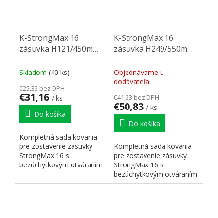
K-StrongMax 16
K-StrongMax 16
zásuvka H121/450mm
zásuvka H249/550mm
push, čierna
push, sivá
Skladom
(40 ks)
Objednávame u
dodávateľa
€25,33 bez DPH
€31,16
€41,33 bez DPH
/ ks
€50,83
/ ks
Do košíka
Do košíka
Kompletná sada kovania
pre zostavenie zásuvky
Kompletná sada kovania
StrongMax 16 s
pre zostavenie zásuvky
bezúchytkovým otváraním
StrongMax 16 s
"PUSH". Nutné doplniť
bezúchytkovým otváraním
prírezy...
"PUSH". Nutné doplniť
prírezy...