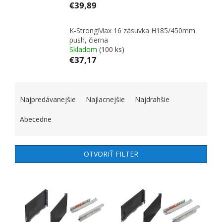
€39,89
K-StrongMax 16 zásuvka H185/450mm
push, čierna
Skladom
(100 ks)
€37,17
RADENIE PRODUKTOV
Najpredávanejšie
Najlacnejšie
Najdrahšie
Abecedne
OTVORIŤ FILTER
VÝPIS PRODUKTOV