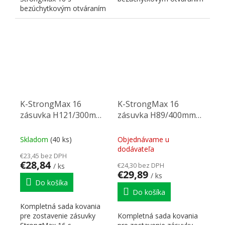
bezúchytkovým otváraním
"PUSH". Nutné doplniť
"PUSH". Nutné doplniť
prírezy...
prírezy...
K-StrongMax 16
K-StrongMax 16
zásuvka H121/300mm
zásuvka H89/400mm
push, biela
push, biela
Skladom
(40 ks)
Objednávame u
dodávateľa
€23,45 bez DPH
€28,84
€24,30 bez DPH
/ ks
€29,89
/ ks
Do košíka
Do košíka
Kompletná sada kovania
pre zostavenie zásuvky
Kompletná sada kovania