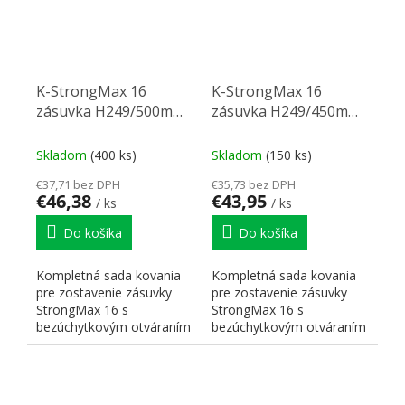
K-StrongMax 16
K-StrongMax 16
zásuvka H249/500mm
zásuvka H249/450mm
push, sivá
push, sivá
Skladom
(400 ks)
Skladom
(150 ks)
€37,71 bez DPH
€35,73 bez DPH
€46,38
€43,95
/ ks
/ ks
Do košíka
Do košíka
Kompletná sada kovania
Kompletná sada kovania
pre zostavenie zásuvky
pre zostavenie zásuvky
StrongMax 16 s
StrongMax 16 s
bezúchytkovým otváraním
bezúchytkovým otváraním
"PUSH". Nutné doplniť
"PUSH". Nutné doplniť
prírezy...
prírezy...