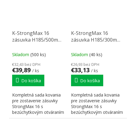
K-StrongMax 16
K-StrongMax 16
zásuvka H185/500mm
zásuvka H185/300mm
push, sivá
push, sivá
Skladom
(500 ks)
Skladom
(40 ks)
€32,43 bez DPH
€26,93 bez DPH
€39,89
€33,13
/ ks
/ ks
Do košíka
Do košíka
Kompletná sada kovania
Kompletná sada kovania
pre zostavenie zásuvky
pre zostavenie zásuvky
StrongMax 16 s
StrongMax 16 s
bezúchytkovým otváraním
bezúchytkovým otváraním
"PUSH". Nutné doplniť
"PUSH". Nutné doplniť
prírezy...
prírezy...