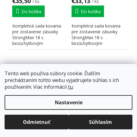
€35,50
€33,13
/ ks
/ ks
Do košíka
Do košíka
Kompletná sada kovania
Kompletná sada kovania
pre zostavenie zásuvky
pre zostavenie zásuvky
StrongMax 18 s
StrongMax 18 s
bezúchytkovým
bezúchytkovým
otváraním" "PUSH". Nutné
otváraním" "PUSH". Nutné
doplniť prírezy...
doplniť prírezy...
Tento web používa súbory cookie. Ďalším
prechádzaním tohto webu vyjadrujete súhlas s ich
používaním. Viac informácií
tu
.
Doprava zadarmo
pre balíkové zásielky v hodnote
K-StrongMax 18
K-StrongMax 18
nad
120 EUR*
.
Nastavenie
zásuvka H121/550mm
zásuvka H121/500mm
Viac informácií o doprave a platbe.
Balíky zasielame už od
4 EUR
.
push, sivá
push, sivá
ZRÝCHĽUJEME.
Odmietnuť
Súhlasím
Skladom
(40 ks)
Skladom
(500 ks)
€29 bez DPH
€26,68 bez DPH