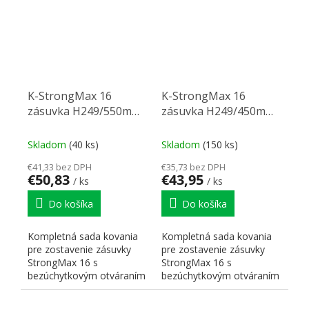
K-StrongMax 16
K-StrongMax 16
zásuvka H249/550mm
zásuvka H249/450mm
push, biela
push, biela
Skladom
(40 ks)
Skladom
(150 ks)
€41,33 bez DPH
€35,73 bez DPH
€50,83
€43,95
/ ks
/ ks
Do košíka
Do košíka
Kompletná sada kovania
Kompletná sada kovania
pre zostavenie zásuvky
pre zostavenie zásuvky
StrongMax 16 s
StrongMax 16 s
bezúchytkovým otváraním
bezúchytkovým otváraním
"PUSH". Nutné doplniť
"PUSH". Nutné doplniť
prírezy...
prírezy...