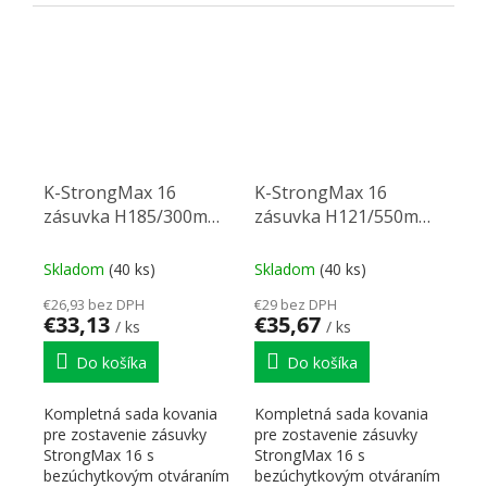
"PUSH". Nutné doplniť
prírezy...
prírezy...
K-StrongMax 16
K-StrongMax 16
zásuvka H185/300mm
zásuvka H121/550mm
push, biela
push, biela
Skladom
(40 ks)
Skladom
(40 ks)
€26,93 bez DPH
€29 bez DPH
€33,13
€35,67
/ ks
/ ks
Do košíka
Do košíka
Kompletná sada kovania
Kompletná sada kovania
pre zostavenie zásuvky
pre zostavenie zásuvky
StrongMax 16 s
StrongMax 16 s
bezúchytkovým otváraním
bezúchytkovým otváraním