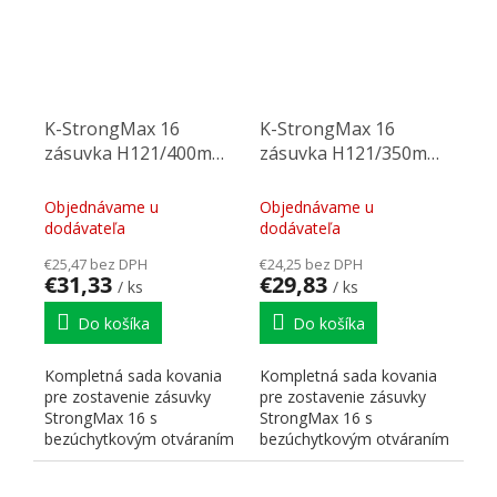
K-StrongMax 16
K-StrongMax 16
zásuvka H121/400mm
zásuvka H121/350mm
push, sivá
push, sivá
Objednávame u
Objednávame u
dodávateľa
dodávateľa
€25,47 bez DPH
€24,25 bez DPH
€31,33
€29,83
/ ks
/ ks
Do košíka
Do košíka
Kompletná sada kovania
Kompletná sada kovania
pre zostavenie zásuvky
pre zostavenie zásuvky
StrongMax 16 s
StrongMax 16 s
bezúchytkovým otváraním
bezúchytkovým otváraním
"PUSH". Nutné doplniť
"PUSH". Nutné doplniť
prírezy...
prírezy...