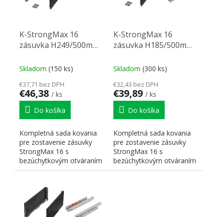
K-StrongMax 16
K-StrongMax 16
zásuvka H249/500mm
zásuvka H185/500mm
push, čierna
push, čierna
Skladom
(150 ks)
Skladom
(300 ks)
€37,71 bez DPH
€32,43 bez DPH
€46,38
€39,89
/ ks
/ ks
Do košíka
Do košíka
Kompletná sada kovania
Kompletná sada kovania
pre zostavenie zásuvky
pre zostavenie zásuvky
StrongMax 16 s
StrongMax 16 s
bezúchytkovým otváraním
bezúchytkovým otváraním
"PUSH". Nutné doplniť
"PUSH". Nutné doplniť
prírezy...
prírezy...