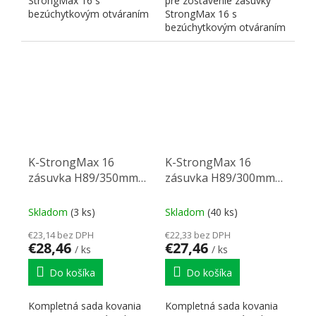
StrongMax 16 s
pre zostavenie zásuvky
bezúchytkovým otváraním
StrongMax 16 s
"PUSH". Nutné doplniť
bezúchytkovým otváraním
prírezy...
"PUSH". Nutné doplniť
prírezy...
K-StrongMax 16
K-StrongMax 16
zásuvka H89/350mm
zásuvka H89/300mm
push, biela
push, biela
Skladom
(3 ks)
Skladom
(40 ks)
€23,14 bez DPH
€22,33 bez DPH
€28,46
€27,46
/ ks
/ ks
Do košíka
Do košíka
Kompletná sada kovania
Kompletná sada kovania