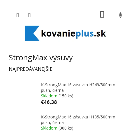
Prejsť na obsah
NÁKUPNÝ
StrongMax výsuvy
NAJPREDÁVANEJŠIE
K-StrongMax 16 zásuvka H249/500mm
push, čierna
Skladom
(150 ks)
€46,38
K-StrongMax 16 zásuvka H185/500mm
push, čierna
Skladom
(300 ks)