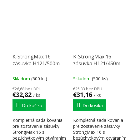
"PUSH". Nutné doplniť
"PUSH". Nutné doplniť
prírezy...
prírezy...
K-StrongMax 16
K-StrongMax 16
zásuvka H121/500mm
zásuvka H121/450mm
push, biela
push, biela
Skladom
(500 ks)
Skladom
(500 ks)
€26,68 bez DPH
€25,33 bez DPH
€32,82
€31,16
/ ks
/ ks
Do košíka
Do košíka
Kompletná sada kovania
Kompletná sada kovania
pre zostavenie zásuvky
pre zostavenie zásuvky
StrongMax 16 s
StrongMax 16 s
bezúchytkovým otváraním
bezúchytkovým otváraním