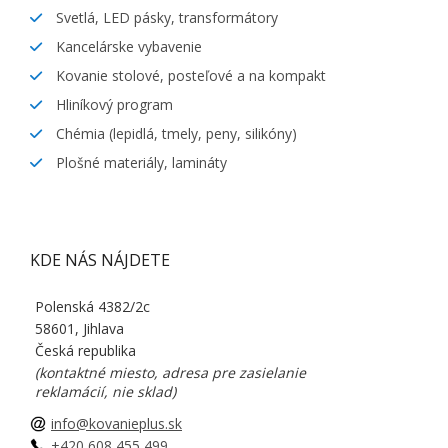
Svetlá, LED pásky, transformátory
Kancelárske vybavenie
Kovanie stolové, posteľové a na kompakt
Hliníkový program
Chémia (lepidlá, tmely, peny, silikóny)
Plošné materiály, lamináty
KDE NÁS NÁJDETE
Polenská 4382/2c
58601, Jihlava
Česká republika
(kontaktné miesto, adresa pre zasielanie
reklamácií, nie sklad)
info@kovanieplus.sk
+420 608 455 499